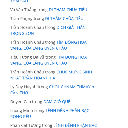
THÁI LÃO
Võ Văn Thắng
trong
ĐI THĂM CHÙA TIÊU
Trần Phụng
trong
ĐI THĂM CHÙA TIÊU
Trần Hoành Châu
trong
DICH GIẢ THÂN
TRỌNG SƠN
Trần Hoành Châu
trong
TÍM ĐỘNG HOA
VÀNG. CỦA LÃNG UYỂN CHÂU
Tiêu Tương Dạ Vũ
trong
TÍM ĐỘNG HOA
VÀNG. CỦA LÃNG UYỂN CHÂU
Trần Hoành Châu
trong
CHÚC MỪNG SINH
NHẬT TRẦN HOÀNH HÀ
Ly Duy Huynh
trong
CHOL CHNAM THMAY ở
CẦN THƠ
Duyen Cao
trong
ĐÁM GIỖ QUÊ
Luong Minh
trong
LÊNH ĐÊNH PHẬN BẠC
RONG RÊU
Phan Cát Tường
trong
LÊNH ĐÊNH PHẬN BẠC