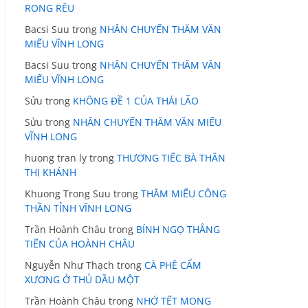
RONG RÊU
Bacsi Suu
trong
NHÂN CHUYẾN THĂM VĂN
MIẾU VĨNH LONG
Bacsi Suu
trong
NHÂN CHUYẾN THĂM VĂN
MIẾU VĨNH LONG
Sửu
trong
KHÔNG ĐỀ 1 CỦA THÁI LÃO
Sửu
trong
NHÂN CHUYẾN THĂM VĂN MIẾU
VĨNH LONG
huong tran ly
trong
THƯƠNG TIẾC BÀ THÂN
THỊ KHÁNH
Khuong Trong Suu
trong
THĂM MIẾU CÔNG
THẦN TỈNH VĨNH LONG
Trần Hoành Châu
trong
BÍNH NGỌ THẲNG
TIẾN CỦA HOÀNH CHÂU
Nguyễn Như Thạch
trong
CÀ PHÊ CẨM
XƯƠNG Ở THỦ DẦU MỘT
Trần Hoành Châu
trong
NHỚ TẾT MONG