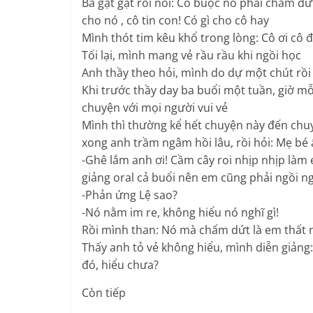
Bà gật gật rồi nói: Cô buộc nó phải chấm d
cho nó , cô tin con! Có gì cho cô hay
Mình thót tim kêu khổ trong lòng: Cô ơi cô đ
Tối lại, mình mang vẻ rầu rầu khi ngồi học
Anh thầy theo hỏi, mình do dự một chút rồi 
Khi trước thầy day ba buổi một tuần, giờ mỗ
chuyện với mọi người vui vẻ
Mình thì thường kể hết chuyện này đến chu
xong anh trầm ngâm hồi lâu, rồi hỏi: Mẹ bé 
-Ghê lắm anh ơi! Cầm cây roi nhịp nhịp làm 
giảng oral cả buổi nên em cũng phải ngồi n
-Phản ứng Lệ sao?
-Nó nằm im re, không hiểu nó nghĩ gì!
Rồi mình than: Nó mà chấm dứt là em thất 
Thấy anh tỏ vẻ không hiểu, mình diễn giảng
đó, hiểu chưa?
Còn tiếp