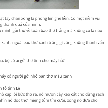
 tay chân xong là phóng lên ghế liền. Có một niềm vui
ng thành quả của mình.
ba mình gởi thơ về toàn bao thơ trắng mà không có lá nào
giấy xanh, ngoài bao thư xanh trắng gì cũng không thành vấn
a, bộ có ai gởi thơ tình cho mày hả?
 thấy có người gởi nhỏ bạn thơ màu xanh
n tỏ tình Lệ
y mở cặp lôi bức thơ ra, nó mượn cây kéo cắt cho đừng rách
hìn nó đọc thơ, miệng tủm tỉm cười, xong nó đưa cho