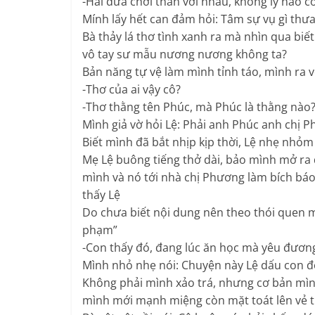
-Hai đứa chơi thân với nhau, không lý nào 
Mính lấy hết can đảm hỏi: Tâm sự vụ gì thưa
Bà thảy lá thơ tình xanh ra mà nhìn qua biế
vô tay sư mẫu nương nương không ta?
Bản năng tự vệ làm mình tỉnh táo, mình ra vẻ
-Thơ của ai vậy cô?
-Thơ thằng tên Phúc, mà Phúc là thằng nào
Mình giả vờ hỏi Lệ: Phải anh Phúc anh chị 
Biết mình đã bắt nhịp kịp thời, Lệ nhẹ nhỏm
Mẹ Lệ buông tiếng thở dài, bảo mình mở ra 
mình và nó tới nhà chị Phương làm bích bá
thấy Lệ
Do chưa biết nội dung nên theo thói quen m
phạm”
-Con thấy đó, đang lúc ăn học mà yêu đương
Mình nhỏ nhẹ nói: Chuyện này Lệ dấu con đó c
Không phải mình xảo trá, nhưng cơ bản mì
mình mới mạnh miệng còn mặt toát lên vẻ t