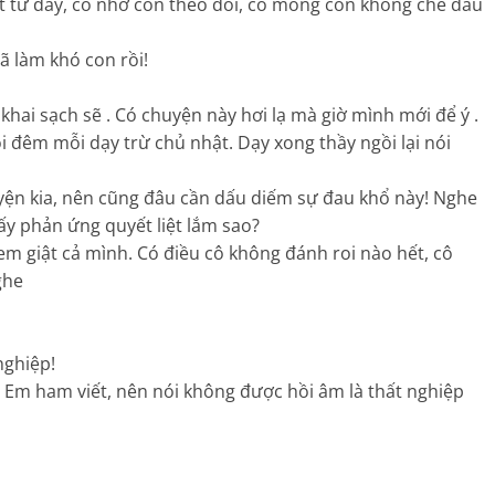
ứt từ đây, cô nhờ con theo dõi, cô mong con không che dấu
ã làm khó con rồi!
khai sạch sẽ . Có chuyện này hơi lạ mà giờ mình mới để ý .
i đêm mỗi dạy trừ chủ nhật. Dạy xong thầy ngồi lại nói
yện kia, nên cũng đâu cần dấu diếm sự đau khổ này! Nghe
ấy phản ứng quyết liệt lắm sao?
em giật cả mình. Có điều cô không đánh roi nào hết, cô
ghe
nghiệp!
: Em ham viết, nên nói không được hồi âm là thất nghiệp