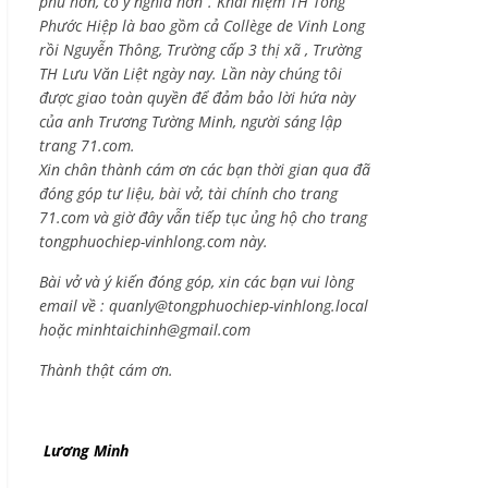
phú hơn, có ý nghĩa hơn”. Khái niệm TH Tống
Phước Hiệp là bao gồm cả
Collège de Vinh Long
rồi Nguyễn Thông,
Trường cấp 3 thị xã , Trường
TH Lưu Văn Liệt ngày nay. Lần này chúng tôi
được giao toàn quyền để đảm bảo lời hứa này
của anh Trương Tường Minh, người sáng lập
trang 71.com.
Xin chân thành cám ơn các bạn thời gian qua đã
đóng góp tư liệu, bài vở, tài chính cho trang
71.com và giờ đây vẫn tiếp tục ủng hộ cho trang
tongphuochiep-vinhlong.com này.
Bài vở và ý kiến đóng góp, xin các bạn vui lòng
email về :
quanly@tongphuochiep-vinhlong.local
hoặc
minhtaichinh@gmail.com
Thành thật cám ơn.
Lương Minh