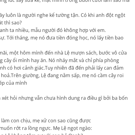
hầy luôn là người nghe kể tường tận. Có khi anh đột ngột
t thì sao?
 anh ta nhiều, mẫu người đó không hợp với em.
sự. Tới tháng, mẹ nó đưa tiền đóng học, nó lấy tiền bao
 mãi, một hôm mình đến nhà Lệ mượn sách, bước vô cửa
g cây ổi mình hay ăn. Nó nháy mắt và chỉ phía phòng
nh có hơi cảnh giác.Tuy nhiên đã đến phải lấy can đảm
 hoả.Trên giường, Lệ đang nằm sấp, mẹ nó cầm cây roi
nép của mình
a xét hỏi nhưng vẫn chưa hình dung ra điều gì bởi ba bốn
on làm con chịu, mẹ xử con sao cũng được
m muốn rớt ra lồng ngực. Mẹ Lệ ngọt ngào: