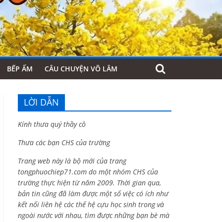
BẾP ẤM
CÂU CHUYỆN VÕ LÂM
LỜI DẪN
Kính thưa quý thầy cô
Thưa các bạn CHS của trường
Trang web này là bộ mới của trang
tongphuochiep71.com do một nhóm CHS của
trường thực hiện từ năm 2009. Thời gian qua,
bản tin cũng đã làm được một số việc có ích như
kết nối liên hệ các thế hệ cựu học sinh trong và
ngoài nước với nhau, tìm được những bạn bè mà