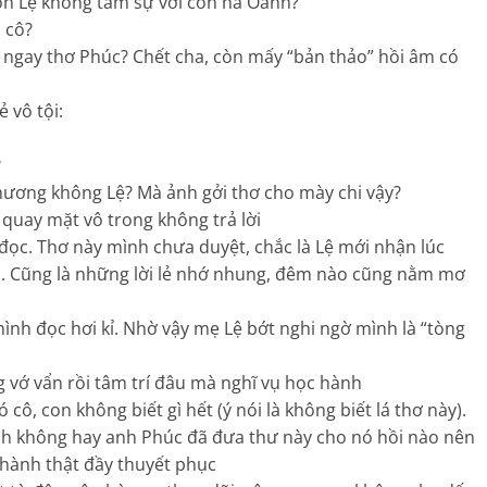
con Lệ không tâm sự với con hả Oanh?
 cô?
t ngay thơ Phúc? Chết cha, còn mấy “bản thảo” hồi âm có
 vô tội:
?
Phương không Lệ? Mà ảnh gởi thơ cho mày chi vậy?
 quay mặt vô trong không trả lời
đọc. Thơ này mình chưa duyệt, chắc là Lệ mới nhận lúc
o. Cũng là những lời lẻ nhớ nhung, đêm nào cũng nằm mơ
ình đọc hơi kỉ. Nhờ vậy mẹ Lệ bớt nghi ngờ mình là “tòng
 vớ vẩn rồi tâm trí đâu mà nghĩ vụ học hành
ô, con không biết gì hết (ý nói là không biết lá thơ này).
nh không hay anh Phúc đã đưa thư này cho nó hồi nào nên
hành thật đầy thuyết phục