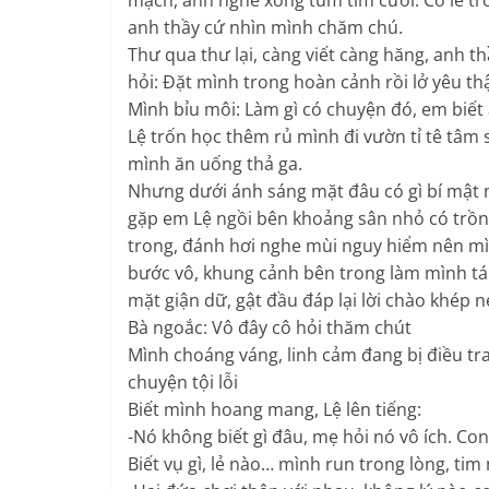
anh thầy cứ nhìn mình chăm chú.
Thư qua thư lại, càng viết càng hăng, anh t
hỏi: Đặt mình trong hoàn cảnh rồi lở yêu thậ
Mình bỉu môi: Làm gì có chuyện đó, em biết
Lệ trốn học thêm rủ mình đi vườn tỉ tê tâm 
mình ăn uống thả ga.
Nhưng dưới ánh sáng mặt đâu có gì bí mật
gặp em Lệ ngồi bên khoảng sân nhỏ có trồn
trong, đánh hơi nghe mùi nguy hiểm nên mì
bước vô, khung cảnh bên trong làm mình tá
mặt giận dữ, gật đầu đáp lại lời chào khép 
Bà ngoắc: Vô đây cô hỏi thăm chút
Mình choáng váng, linh cảm đang bị điều tr
chuyện tội lỗi
Biết mình hoang mang, Lệ lên tiếng:
-Nó không biết gì đâu, mẹ hỏi nó vô ích. C
Biết vụ gì, lẻ nào… mình run trong lòng, ti