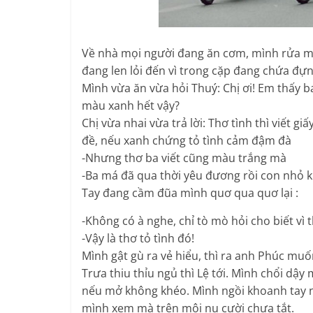
Về nhà mọi người đang ăn cơm, mình rửa mặt
đang len lỏi đến vì trong cặp đang chứa đự
Mình vừa ăn vừa hỏi Thuý: Chị ơi! Em thấy 
màu xanh hết vậy?
Chị vừa nhai vừa trả lời: Thơ tình thì viết 
đề, nếu xanh chứng tỏ tình cảm đậm đà
-Nhưng thơ ba viết cũng màu trắng mà
-Ba má đã qua thời yêu đương rồi con nhỏ ki
Tay đang cầm đũa mình quơ qua quơ lại :
-Không có à nghe, chỉ tò mò hỏi cho biết vì
-Vậy là thơ tỏ tình đó!
Mình gật gù ra vẻ hiểu, thì ra anh Phúc muố
Trưa thiu thỉu ngủ thì Lệ tới. Mình chổi dậ
nếu mở không khéo. Mình ngồi khoanh tay n
mình xem mà trên môi nụ cười chưa tắt.