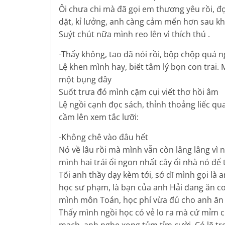
Ôi chưa chi mà đã gọi em thương yêu rồi, đọ
dặt, kỉ lưởng, anh càng cảm mến hơn sau k
Suýt chút nữa mình reo lên vì thích thú .
-Thấy không, tao đã nói rồi, bộp chộp quá ng
Lệ khen mình hay, biết tâm lý bọn con trai. 
một bụng đây
Suốt trưa đó mình cặm cụi viết thơ hồi âm
Lệ ngồi cạnh đọc sách, thỉnh thoảng liếc qu
cầm lên xem tắc lưỡi:
-Không chê vào đâu hết
Nó về lâu rồi mà mình vẫn còn lâng lâng vì n
mình hai trái ổi ngon nhất cây ổi nhà nó để
Tối anh thầy dạy kèm tới, sở dĩ mình gọi là 
học sư phạm, là bạn của anh Hải đang ăn 
mình môn Toán, học phí vừa đủ cho anh ăn 
Thấy mình ngồi học có vẻ lo ra mà cứ mỉm c
mạch, anh nghe xong tủm tỉm cười. Có lẽ tr