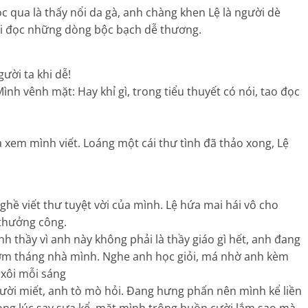
c qua là thấy nổi da gà, anh chàng khen Lệ là người dè
hi đọc những dòng bộc bạch dễ thương.
ười ta khi dễ!
Mình vênh mặt: Hay khỉ gì, trong tiểu thuyết có nói, tao đọc
a xem mình viết. Loáng một cái thư tình đã thảo xong, Lệ
ghề viết thư tuyệt vời của mình. Lệ hứa mai hái vô cho
 thưởng công.
anh thầy vì anh này không phải là thầy giáo gì hết, anh đang
cơm tháng nhà mình. Nghe anh học giỏi, má nhờ anh kèm
xôi mỗi sáng
ười miết, anh tò mò hỏi. Đang hưng phấn nên mình kể liền
ong lúc say sưa kể, mặt mình trông buồn cười lắm sao mà