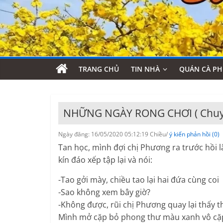
TRANG CHỦ
TIN NHÀ
QUÁN CÀ PH
NHỮNG NGÀY RONG CHƠI ( Chuyện
Ngày đăng: 16/05/2020 05:12:19 Chiều/
ý kiến phản hồi (0)
Tan học, mình đợi chị Phương ra trước hồi l
kín đáo xếp tập lại và nói:
-Tao gởi mày, chiều tao lại hai đứa cùng coi
-Sao không xem bây giờ?
-Không được, rũi chị Phương quay lại thấy th
Mình mở cặp bỏ phong thư màu xanh vô cặp r