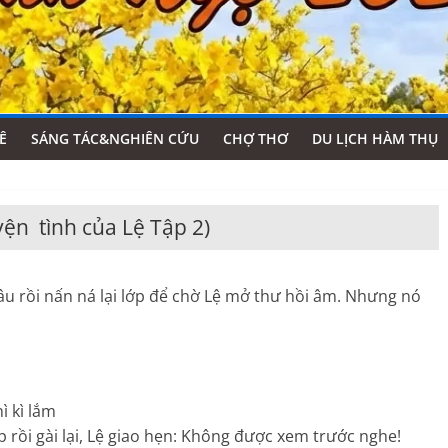
Ê
SÁNG TÁC&NGHIÊN CỨU
CHỢ THƠ
DU LỊCH HÀM THỤ
 tình của Lệ Tập 2)
âu rồi nấn ná lại lớp để chờ Lệ mở thư hồi âm. Nhưng nó
ì kì lắm
ồi gài lại, Lệ giao hẹn: Không được xem trước nghe!