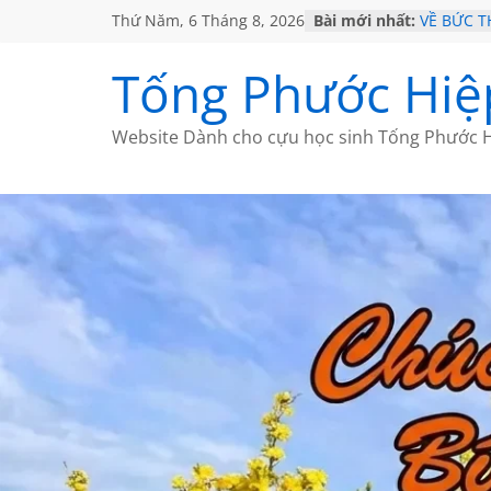
Thứ Năm, 6 Tháng 8, 2026
Bài mới nhất:
VỀ BỨC 
GẶP Ở M
HỌC SỬ 
Tống Phước Hiệ
MỘT ĐỜI
SÁCH
BẤT CHỢ
Website Dành cho cựu học sinh Tống Phước H
CÀ PHÊ 