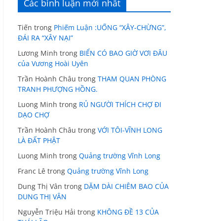
Các bình luận mới nhất
Tiến
trong
Phiếm Luận :UỐNG “XÂY-CHỪNG”,
ĐÁI RA “XÂY NẠI”
Lương Minh
trong
BIỂN CÓ BAO GIỜ VƠI ĐÂU
của Vương Hoài Uyên
Trần Hoành Châu
trong
THAM QUAN PHÒNG
TRANH PHƯỢNG HỒNG.
Luong Minh
trong
RỦ NGƯỜI THÍCH CHỢ ĐI
DẠO CHỢ
Trần Hoành Châu
trong
VỚI TÔI-VĨNH LONG
LÀ ĐẤT PHẬT
Luong Minh
trong
Quảng trường Vĩnh Long
Franc Lê
trong
Quảng trường Vĩnh Long
Dung Thị Vân
trong
DẶM DÀI CHIÊM BAO CỦA
DUNG THỊ VÂN
Nguyễn Triệu Hải
trong
KHÔNG ĐỀ 13 CỦA