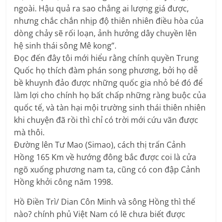
ngoài. Hậu quả ra sao chẳng ai lượng giá được,
nhưng chắc chắn nhịp độ thiên nhiên điều hòa của
dòng chảy sẽ rối loạn, ảnh hưởng dây chuyền lên
hệ sinh thái sông Mê kong”.
Đọc đến đây tôi mới hiểu rằng chính quyền Trung
Quốc họ thích đàm phán song phương, bởi họ dễ
bề khuynh đảo được những quốc gia nhỏ bé đó để
làm lợi cho chính họ bất chấp những ràng buộc của
quốc tế, và tàn hại mội trường sinh thái thiên nhiên
khi chuyện đã rồi thì chỉ có trời mới cứu vãn được
mà thôi.
Đường lên Tư Mao (Simao), cách thị trấn Cảnh
Hồng 165 Km về hướng đông bắc được coi là cửa
ngõ xuống phương nam ta, cũng có con đập Cảnh
Hồng khởi công năm 1998.
Hồ Điền Trì/ Dian Côn Minh và sông Hồng thì thế
nào? chính phủ Việt Nam có lẽ chưa biết được