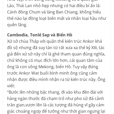
Lào, Thái Lan nhỏ hẹp nhưng có hai điều bí ẩn là:
Cánh đồng Chum và làng Ban Chiang, không hiểu
thế nào lại đồng loạt biến mất và nhân loại hầu như
quên lãng.
Cambodia, Tonlé Sap và Biển Hồ
Xứ sở chùa Tháp với quần thể kiến trúc Ankor khá
đồ sộ nhưng đã suy tàn từ rất xưa xa thế kỷ XIII, tác
giả đến xứ sở nầy chỉ là ghé tham quan đúng nghĩa,
chứ không có mục đích lớn hơn, cái quan tâm của
ông là con sông Mekong, biển Hồ. Tuy vậy đứng
trước Ankor Wat buổi bình minh ông cũng cảm
nhận được điều mình nhận ra từ kiến trúc nầy. Ông
viết:
“Bước lên những bậc thang, đi vào khu đền đài với
hàng ngàn thước đá chạm trổ như pho sử đá cảnh
trần gian,vươn lên là các tượng đá hùng vĩ gây cảm
giác choáng ngợp để tưởng như thời gian ngưng lại