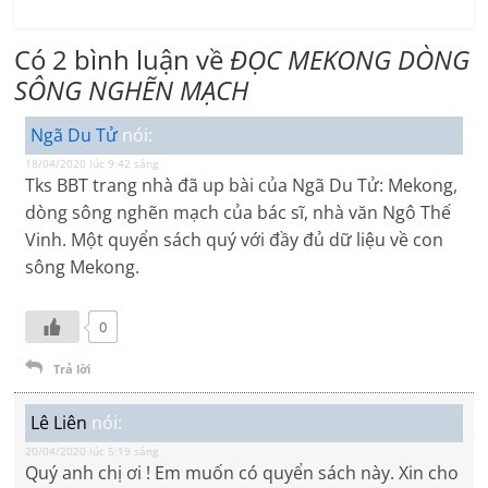
Có 2 bình luận về
ĐỌC MEKONG DÒNG
SÔNG NGHẼN MẠCH
Ngã Du Tử
nói:
18/04/2020 lúc 9:42 sáng
Tks BBT trang nhà đã up bài của Ngã Du Tử: Mekong,
dòng sông nghẽn mạch của bác sĩ, nhà văn Ngô Thế
Vinh. Một quyển sách quý với đầy đủ dữ liệu về con
sông Mekong.
0
Trả lời
Lê Liên
nói:
20/04/2020 lúc 5:19 sáng
Quý anh chị ơi ! Em muốn có quyển sách này. Xin cho