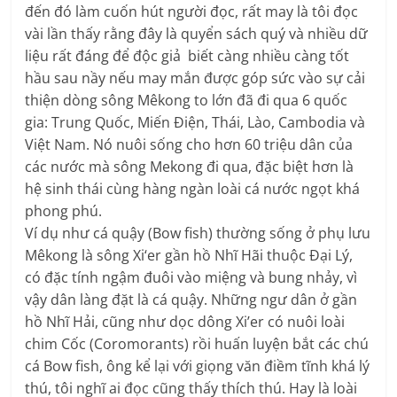
đến đó làm cuốn hút người đọc, rất may là tôi đọc
vài lần thấy rằng đây là quyển sách quý và nhiều dữ
liệu rất đáng để độc giả biết càng nhiều càng tốt
hầu sau nầy nếu may mắn được góp sức vào sự cải
thiện dòng sông Mêkong to lớn đã đi qua 6 quốc
gia: Trung Quốc, Miến Điện, Thái, Lào, Cambodia và
Việt Nam. Nó nuôi sống cho hơn 60 triệu dân của
các nước mà sông Mekong đi qua, đặc biệt hơn là
hệ sinh thái cùng hàng ngàn loài cá nước ngọt khá
phong phú.
Ví dụ như cá quậy (Bow fish) thường sống ở phụ lưu
Mêkong là sông Xi‘er gần hồ Nhĩ Hãi thuộc Đại Lý,
có đặc tính ngậm đuôi vào miệng và bung nhảy, vì
vậy dân làng đặt là cá quậy. Những ngư dân ở gần
hồ Nhĩ Hải, cũng như dọc dông Xi’er có nuôi loài
chim Cốc (Coromorants) rồi huấn luyện bắt các chú
cá Bow fish, ông kể lại với giọng văn điềm tĩnh khá lý
thú, tôi nghĩ ai đọc cũng thấy thích thú. Hay là loài