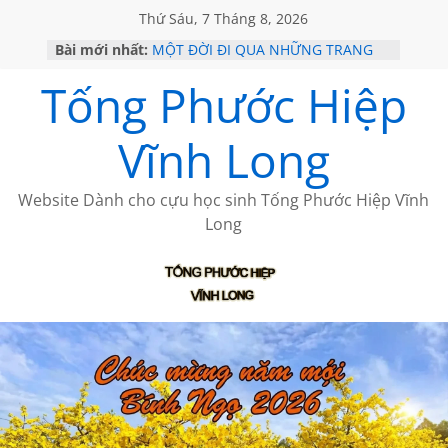
Thứ Sáu, 7 Tháng 8, 2026
Bài mới nhất:
MỘT ĐỜI ĐI QUA NHỮNG TRANG
SÁCH
Tống Phước Hiệp
KHÔNG ĐỀ 19 CỦA THÁI LÃO
CHÙM THƠ CỦA BÍCH HÀ
GIÃ TỪ ĐÀ LẠT của ANTH ĐOÀN
Vĩnh Long
HỌC SỬ HỒI XƯA
Website Dành cho cựu học sinh Tống Phước Hiệp Vĩnh
Long