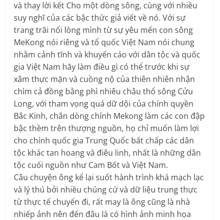
và thay lời kết Cho một dòng sông, cùng với nhiều
suy nghĩ của các bậc thức giả viết về nó. Với sự
trang trãi nổi lòng mình từ sự yêu mến con sông
MeKong nói riêng và tổ quốc Việt Nam nói chung
nhằm cảnh tĩnh và khuyến cáo với dân tộc và quốc
gia Việt Nam hãy làm điều gì có thể trước khi sự
xâm thực mặn và cuồng nộ của thiên nhiên nhận
chìm cả đồng bằng phì nhiêu châu thổ sông Cửu
Long, với tham vọng quá dữ dội của chính quyền
Bắc Kinh, chắn dòng chính Mekong làm các con đập
bậc thềm trên thượng nguồn, họ chỉ muốn làm lợi
cho chính quốc gia Trung Quốc bất chấp các dân
tộc khác tan hoang và điêu linh, nhất là những dân
tộc cuối nguồn như Cam Bốt và Việt Nam.
Câu chuyện ông kể lại suốt hành trình khá mạch lạc
và lý thú bởi nhiều chúng cứ và dữ liệu trung thực
từ thực tế chuyến đi, rất may là ông cũng là nhà
nhiếp ảnh nên đến đâu là có hình ảnh minh họa