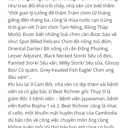
như trao đổi khá trôi chảy, nhà văn còn biết thêm
“thời gian lý tưởng để thăm Tràm chim từ tháng
giêng đến tháng ba, cũng là mùa nước cạn (cùng
thời gian với Tràm chim Tam Nông, Đồng Tháp
Mười). Được biết những loài chim cần được bảo vệ
như: Spot Billed Pelican/ Chim Bồ nông mỏ đốm,
Oriental Darter/ Bồ nông cổ rằn Đông Phương,
Lesser Adjutant, Black Necked Stork/ Sếu cổ đen,
Painted Stork/ Sếu vằn, Milky Stork/ Sếu sữa, Glossy
Ibis/ Cò quăm, Grey-headed Fish Eagle/ Chim ưng
đầu xám”…
Khi lưu lại ở Cam Bốt, nhà văn có dịp thăm vài bệnh
viện và có gặp bác sĩ Beat Richner gốc Thụy Sĩ là
giám đốc 3 bệnh viện: – Bệnh viện Jayavaman, bệnh
viện Katha Bopha 1 và 2. Beat Richner cũng là nhạc
sĩ cello, một khuôn mặt huyền thoại của Cambodia
dù bận rộn về công việc chuyên môn ông cũng
không quên mỗi tối thứ bảy bao giờ cũng có buổi