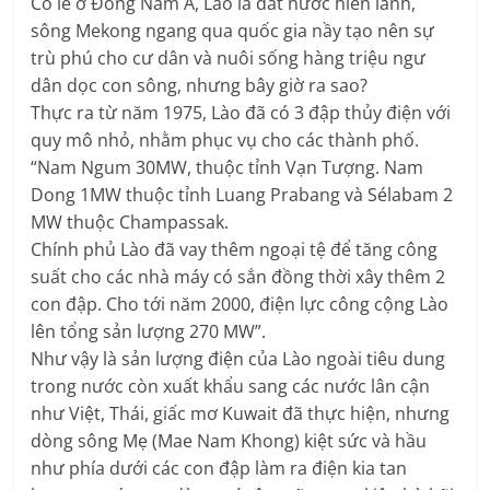
Có lẽ ở Đông Nam Á, Lào là đất nước hiền lành,
sông Mekong ngang qua quốc gia nầy tạo nên sự
trù phú cho cư dân và nuôi sống hàng triệu ngư
dân dọc con sông, nhưng bây giờ ra sao?
Thực ra từ năm 1975, Lào đã có 3 đập thủy điện với
quy mô nhỏ, nhằm phục vụ cho các thành phố.
“Nam Ngum 30MW, thuộc tỉnh Vạn Tượng. Nam
Dong 1MW thuộc tỉnh Luang Prabang và Sélabam 2
MW thuộc Champassak.
Chính phủ Lào đã vay thêm ngoại tệ để tăng công
suất cho các nhà máy có sẳn đồng thời xây thêm 2
con đập. Cho tới năm 2000, điện lực công cộng Lào
lên tổng sản lượng 270 MW”.
Như vậy là sản lượng điện của Lào ngoài tiêu dung
trong nước còn xuất khẩu sang các nước lân cận
như Việt, Thái, giấc mơ Kuwait đã thực hiện, nhưng
dòng sông Mẹ (Mae Nam Khong) kiệt sức và hầu
như phía dưới các con đập làm ra điện kia tan