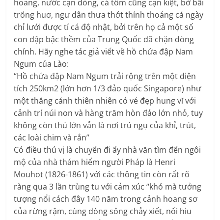
hoang, nước cạn dòng, cá tôm cũng cạn kiệt, bờ bãi
trống huơ, ngư dân thưa thớt thỉnh thoảng cả ngày
chỉ lưới được tí cá độ nhật, bởi trên họ cả một số
con đập bậc thềm của Trung Quốc đã chặn dòng
chính. Hãy nghe tác giả viết về hồ chứa đập Nam
Ngum của Lào:
“Hồ chứa đập Nam Ngum trải rộng trên một diện
tích 250km2 (lớn hơn 1/3 đảo quốc Singapore) như
một thắng cảnh thiên nhiên có vẻ đẹp hung vĩ với
cảnh trí núi non và hàng trăm hòn đảo lớn nhỏ, tuy
không còn thú lớn vẫn là nơi trú ngụ của khỉ, trút,
các loài chim và rắn”
Có điều thú vị là chuyến đi ấy nhà văn tìm đến ngôi
mộ của nhà thám hiểm người Pháp là Henri
Mouhot (1826-1861) với các thông tin còn rất rõ
ràng qua 3 lần trùng tu với cảm xúc “khó mà tưởng
tượng nổi cách đây 140 năm trong cảnh hoang sơ
của rừng rậm, cùng dòng sông chảy xiết, nổi hiu