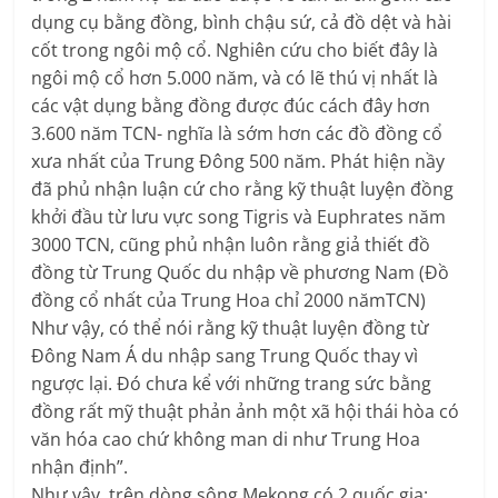
dụng cụ bằng đồng, bình chậu sứ, cả đồ dệt và hài
cốt trong ngôi mộ cổ. Nghiên cứu cho biết đây là
ngôi mộ cổ hơn 5.000 năm, và có lẽ thú vị nhất là
các vật dụng bằng đồng được đúc cách đây hơn
3.600 năm TCN- nghĩa là sớm hơn các đồ đồng cổ
xưa nhất của Trung Đông 500 năm. Phát hiện nầy
đã phủ nhận luận cứ cho rằng kỹ thuật luyện đồng
khởi đầu từ lưu vực song Tigris và Euphrates năm
3000 TCN, cũng phủ nhận luôn rằng giả thiết đồ
đồng từ Trung Quốc du nhập về phương Nam (Đồ
đồng cổ nhất của Trung Hoa chỉ 2000 nămTCN)
Như vậy, có thể nói rằng kỹ thuật luyện đồng từ
Đông Nam Á du nhập sang Trung Quốc thay vì
ngược lại. Đó chưa kể với những trang sức bằng
đồng rất mỹ thuật phản ảnh một xã hội thái hòa có
văn hóa cao chứ không man di như Trung Hoa
nhận định”.
Như vậy, trên dòng sông Mekong có 2 quốc gia: