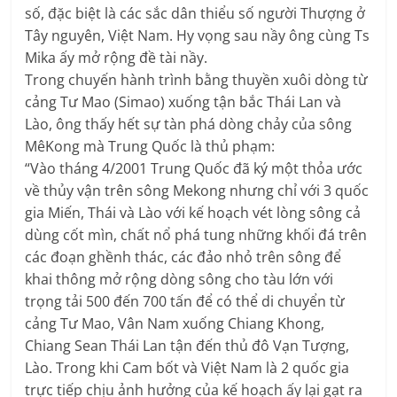
số, đặc biệt là các sắc dân thiểu số người Thượng ở
Tây nguyên, Việt Nam. Hy vọng sau nầy ông cùng Ts
Mika ấy mở rộng đề tài nầy.
Trong chuyến hành trình bằng thuyền xuôi dòng từ
cảng Tư Mao (Simao) xuống tận bắc Thái Lan và
Lào, ông thấy hết sự tàn phá dòng chảy của sông
MêKong mà Trung Quốc là thủ phạm:
“Vào tháng 4/2001 Trung Quốc đã ký một thỏa ước
về thủy vận trên sông Mekong nhưng chỉ với 3 quốc
gia Miến, Thái và Lào với kế hoạch vét lòng sông cả
dùng cốt mìn, chất nổ phá tung những khối đá trên
các đoạn ghềnh thác, các đảo nhỏ trên sông để
khai thông mở rộng dòng sông cho tàu lớn với
trọng tải 500 đến 700 tấn để có thể di chuyển từ
cảng Tư Mao, Vân Nam xuống Chiang Khong,
Chiang Sean Thái Lan tận đến thủ đô Vạn Tượng,
Lào. Trong khi Cam bốt và Việt Nam là 2 quốc gia
trực tiếp chịu ảnh hưởng của kế hoạch ấy lại gạt ra