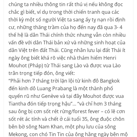
chúng ta nhiều thông tin rất thú vị nếu không đọc
chắc gì biết, ví dụ trong thời chiến tranh qua các
thời kỳ một số người Việt ta sang ấy tỵ nạn rồi định
cư, những thăng trầm của họ đến nay đã qua 3- 4
thế hệ là dân Thái chính thức nhưng vẫn còn nhiều
vấn đề với dân Thái bản xứ và những sinh hoạt của
dân Việt trên đất Thái. Cũng nhân lưu lại đất Thái ít
ngày ông biết khá rõ việc nhà thám hiểm Henri
Mouhot (Pháp) từ Thái sang Lào và được vua Lào
trân trọng tiếp đón, ông viết:
“Phải hơn 7 tháng trời lặn lội từ kinh đô Bangkok
đến kinh dô Luang Prabang là một thành phố
quyến rũ như Genève và tại đây Mouhot được vua
Tiantha đón tiếp trọng hậu”… “và chỉ hơn 3 tháng
sau ông bị cơn sốt rét rừng/forest fever – có lẽ cơn
sốt rét ác tính và chết ở cái tuổi 35, ông đuộc chôn
bên bờ sông Nam Khan, một phụ lưu của sông
Mekong, con chó Tin Tin của ông hằng ngày bên mộ