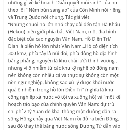
những gì về kế hoạch “Giải quyết môi sinh” của họ
theo lối “ Ném bùn sang ao” của Côn Minh nói riêng
và Trung Quốc nói chung. Tác giả viết:
“Những chuỗi hồ lớn nhỏ chạy dài đến tận Hà Khẩu
(Hekou) biên giới phía bắc Việt Nam, một địa hình
đặc biệt của cao nguyên Vân Nam. Hồ Điền Trì/
Dian là biển hồ lớn nhất Vân Nam…Hồ có diện tích
300 km2, phía tây là núi đồi, phía đông hồ địa hình
bằng phẳng, nguyên là khu chài lưới thịnh vượng ,
nhưng vì ô nhiễm từ các khu kỹ nghệ bờ đông nam
nên không còn nhiều cá và thực sự không còn một
nền ngư nghiệp, không sao xử lý được khối nước
quá ô nhiễm trong hồ lớn Điền Trì” (nghĩa là khu
công nghiệp xả nước vô tội vạ xuống hồ) và “một kế
hoạch táo bạo của chính quyền Vân Nam: dự trù
chi phí 2 tỷ Yuan để khai thông một đường dẫn ra
sông Hồng chảy qua Việt Nam rồi đỗ ra biển Đông,
sau đó thay thế bằng nước sông Dương Tử dẫn vào