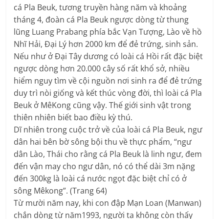
cá Pla Beuk, tương truyền hàng năm và khoảng
tháng 4, đoàn cá Pla Beuk ngược dòng từ thung
lũng Luang Prabang phía bắc Vạn Tượng, Lào về hồ
Nhĩ Hải, Đại Lý hơn 2000 km để đẻ trứng, sinh sản.
Nếu như ở Đại Tây dương có loài cá Hồi rất đặc biệt
ngược dòng hơn 20.000 cây số rất khổ sở, nhiều
hiểm nguy tìm về cội nguồn nơi sinh ra để đẻ trứng
duy trì nòi giống và kết thúc vòng đời, thì loài cá Pla
Beuk ở MêKong cũng vậy. Thế giới sinh vật trong
thiên nhiên biết bao điều kỳ thú.
Dĩ nhiên trong cuộc trở về của loài cá Pla Beuk, ngư
dân hai bên bờ sông bội thu về thực phẩm, “ngư
dân Lào, Thái cho rằng cá Pla Beuk là linh ngư, đem
đến vận may cho ngư dân, nó có thể dài 3m nặng
đến 300kg là loài cá nước ngọt đặc biệt chỉ có ở
sông Mêkong”. (Trang 64)
Từ mười năm nay, khi con đập Mạn Loan (Manwan)
chắn dòng từ năm1993, người ta không còn thấy