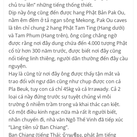
chủ tru lên” những tiếng thống thiết.
Dịp nầy ông cũng đến được hang Phật Bản Pak Ou,
nằm êm đềm ở tả ngạn sông Mekong, Pak Ou caves
là tên chỉ chung 2 hang Phật Tam Ting (Hang dưới)
và Tam Phum (Hang trên), ông cũng chẳng ngờ
được rằng nơi đây dung chứa đến 4.000 tượng Phật
cổ từ hơn 300 năm trước, được biết nơi đây cũng
nổi tiếng linh thiêng, người dân thường đến đây cầu
nguyện.
Hay là cũng từ nơi đây ông được thấy tận mắt và
trao đổi với ngư dân cũng như chụp được con cá
Pla Beuk, tuy con cá chỉ 45kg và cá Irrawady. Cả 2
loại cá nầy đứng trước sự tuyệt chủng vì môi
trường ô nhiễm trầm trong và khai thác cạn kiệt.
Có một điều kinh ngạc nữa mà rất ít người biết,
nhân chuyến đi, nhà văn Ngô Thế Vinh đã tiếp xúc
“Làng tiền sử Ban Chiang”.
Ban Chiang (tiếng Thái: บ้านเชียง, phát âm tiếng