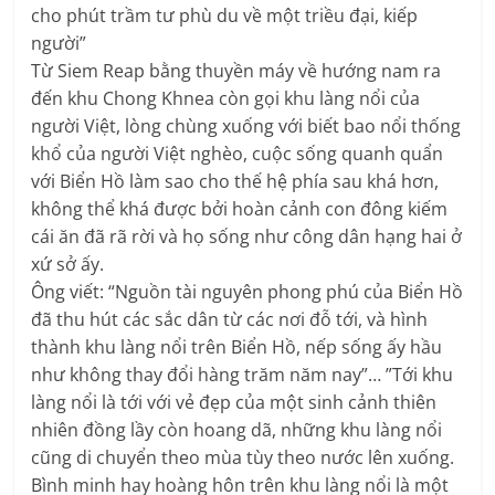
cho phút trầm tư phù du về một triều đại, kiếp
người”
Từ Siem Reap bằng thuyền máy về hướng nam ra
đến khu Chong Khnea còn gọi khu làng nổi của
người Việt, lòng chùng xuống với biết bao nổi thống
khổ của người Việt nghèo, cuộc sống quanh quẩn
với Biển Hồ làm sao cho thế hệ phía sau khá hơn,
không thể khá được bởi hoàn cảnh con đông kiếm
cái ăn đã rã rời và họ sống như công dân hạng hai ở
xứ sở ấy.
Ông viết: “Nguồn tài nguyên phong phú của Biển Hồ
đã thu hút các sắc dân từ các nơi đỗ tới, và hình
thành khu làng nổi trên Biển Hồ, nếp sống ấy hầu
như không thay đổi hàng trăm năm nay”… ”Tới khu
làng nổi là tới với vẻ đẹp của một sinh cảnh thiên
nhiên đồng lầy còn hoang dã, những khu làng nổi
cũng di chuyển theo mùa tùy theo nước lên xuống.
Bình minh hay hoàng hôn trên khu làng nổi là một