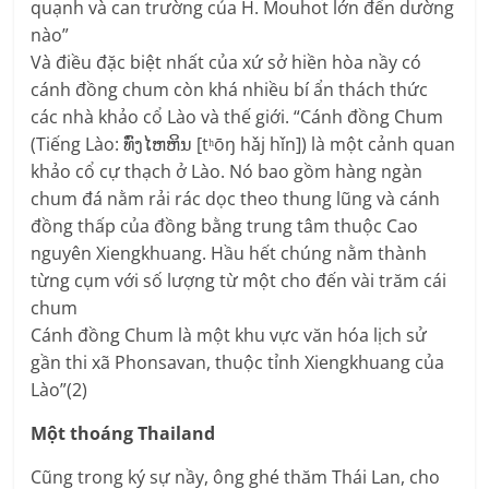
quạnh và can trường của H. Mouhot lớn đến dường
nào”
Và điều đặc biệt nhất của xứ sở hiền hòa nầy có
cánh đồng chum còn khá nhiều bí ẩn thách thức
các nhà khảo cổ Lào và thế giới. “Cánh đồng Chum
(Tiếng Lào: ທົ່ງໄຫຫິນ [tʰōŋ hǎj hǐn]) là một cảnh quan
khảo cổ cự thạch ở Lào. Nó bao gồm hàng ngàn
chum đá nằm rải rác dọc theo thung lũng và cánh
đồng thấp của đồng bằng trung tâm thuộc Cao
nguyên Xiengkhuang. Hầu hết chúng nằm thành
từng cụm với số lượng từ một cho đến vài trăm cái
chum
Cánh đồng Chum là một khu vực văn hóa lịch sử
gần thi xã Phonsavan, thuộc tỉnh Xiengkhuang của
Lào”(2)
Một thoáng Thailand
Cũng trong ký sự nầy, ông ghé thăm Thái Lan, cho