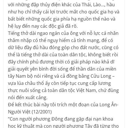
với những đập thủy điện khác của Thái, Lào…, hầu
như họ chỉ thấy cái lợi trước mắt cho quốc gia họ và
bất biết những quốc gia phía hạ nguồn thế nào và
hệ lụy đến nay các độc giả đã rõ.
Tiếng thở dài ngao ngán của ông với nỗ lực cá nhân
thâm nhập có thể nguy hiểm cả tính mạng, để có
dữ liệu đầy đủ hầu đóng góp cho đất nước, cũng có
thể là tiếng thở dài của toàn dân tộc, không biết rồi
đây chính phủ đương thời có giải pháp nào khả dĩ
giải quyết yên bình đời sống để thần dân của miền
tây Nam bộ nói riêng và cả đồng bằng Cửu Long –
vựa lúa châu thổ ấy còn tiếp tục cung cấp lương
thực nuôi sống cả toàn dân tộc Việt Nam, chứ đùng
nói đến xuất cảng.
Để kết thúc bài nầy tôi trích một đoạn của Long Ân-
Người Việt (12/2001)
“Con người phương Đông đang gặp đại nạn khoa
học kỹ thuật mà con người phương Tây đã từng thọ