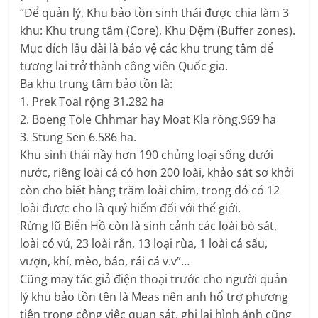
“Để quản lý, Khu bảo tồn sinh thái được chia làm 3
khu: Khu trung tâm (Core), Khu Đệm (Buffer zones).
Mục đích lâu dài là bảo vệ các khu trung tâm để
tương lai trở thành công viên Quốc gia.
Ba khu trung tâm bảo tồn là:
1. Prek Toal rộng 31.282 ha
2. Boeng Tole Chhmar hay Moat Kla rồng.969 ha
3. Stung Sen 6.586 ha.
Khu sinh thái nầy hơn 190 chủng loại sống dưới
nước, riêng loài cá có hơn 200 loài, khảo sát sơ khởi
còn cho biết hàng trăm loài chim, trong đó có 12
loài được cho là quý hiếm đối với thế giới.
Rừng lũ Biển Hồ còn là sinh cảnh các loài bò sát,
loài có vú, 23 loài rắn, 13 loại rùa, 1 loài cá sấu,
vượn, khỉ, mèo, báo, rái cá v.v”…
Cũng may tác giả điện thoại trước cho người quản
lý khu bảo tồn tên là Meas nên anh hổ trợ phương
tiện trong công việc quan sát, ghi lại hình ảnh cũng