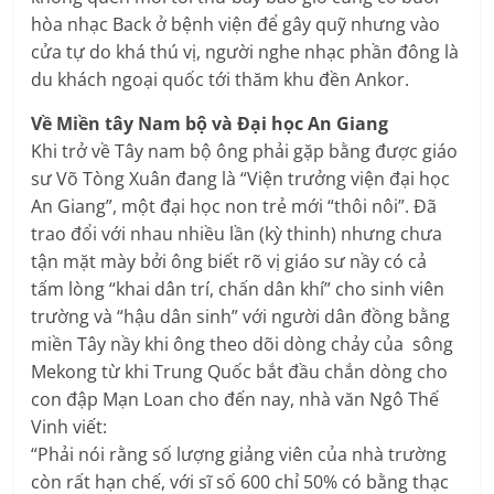
hòa nhạc Back ở bệnh viện để gây quỹ nhưng vào
cửa tự do khá thú vị, người nghe nhạc phần đông là
du khách ngoại quốc tới thăm khu đền Ankor.
Về Miền tây Nam bộ và Đại học An Giang
Khi trở về Tây nam bộ ông phải gặp bằng được giáo
sư Võ Tòng Xuân đang là “Viện trưởng viện đại học
An Giang”, một đại học non trẻ mới “thôi nôi”. Đã
trao đổi với nhau nhiều lần (kỳ thinh) nhưng chưa
tận mặt mày bởi ông biết rõ vị giáo sư nầy có cả
tấm lòng “khai dân trí, chấn dân khí” cho sinh viên
trường và “hậu dân sinh” với người dân đồng bằng
miền Tây nầy khi ông theo dõi dòng chảy của sông
Mekong từ khi Trung Quốc bắt đầu chắn dòng cho
con đập Mạn Loan cho đến nay, nhà văn Ngô Thế
Vinh viết:
“Phải nói rằng số lượng giảng viên của nhà trường
còn rất hạn chế, với sĩ số 600 chỉ 50% có bằng thạc