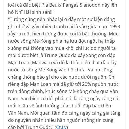
loài cá đặc biệt Pla Beuk/ Pangas Sianodon nầy lên
hồ Nhĩ Hải sinh sản!!!
“Tưởng cũng nên nhắc lại ở đây một sự kiện đáng
ghi nhớ và gây nhiều tranh cãi là vào giữa năm 1993
xảy ra một hiện tượng được coi là bất thường: Mực
nước sông Mê-Kông phía hạ lưu đột ngột hạ thấp
xuống mà không vào mùa khô, chỉ lúc đó người ta
mới được biết là Trung Quốc đã xây xong con đập
Mạn Loan (Manwan) và đó là thời điểm bắt đầu lấy
nước từ sông Mê-Kông vào hồ chứa. Và họ cũng
chẳng thông báo gì cho các nước dưới nguồn. Chỉ
riêng đập Mạn Loan mà đã giữ tới 20% nguồn nước
trên dòng chính, khúc sông Mê-Kông chảy qua Vân
Nam. Sau biến cố đó, phải nói là càng ngày càng có
mối lo âu về ảnh hưởng của chuỗi đập bậc thềm
Vân Nam. Mối quan tâm đó càng ngày càng gia tăng
do nguyên nhân thiếu hẳn nguồn thông tin cung
cấp bởi Trung Quốc.” (
Ct.Ly
)