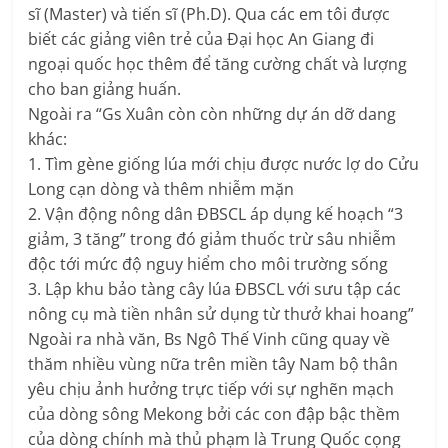
sĩ (Master) và tiến sĩ (Ph.D). Qua các em tôi được
biết các giảng viên trẻ của Đại học An Giang đi
ngoại quốc học thêm để tăng cường chất và lượng
cho ban giảng huấn.
Ngoài ra “Gs Xuân còn còn những dự án dỡ dang
khác:
1. Tìm gène giống lúa mới chịu được nước lợ do Cửu
Long cạn dòng và thêm nhiễm mặn
2. Vận động nông dân ĐBSCL áp dụng kế hoạch “3
giảm, 3 tăng” trong đó giảm thuốc trừ sâu nhiễm
độc tới mức độ nguy hiểm cho môi trường sống
3. Lập khu bảo tàng cây lúa ĐBSCL với sưu tập các
nông cụ mà tiền nhân sử dụng từ thưở khai hoang”
Ngoài ra nhà văn, Bs Ngô Thế Vinh cũng quay về
thăm nhiều vùng nữa trên miền tây Nam bộ thân
yêu chịu ảnh hưởng trực tiếp với sự nghẽn mạch
của dòng sông Mekong bởi các con đập bậc thềm
của dòng chính mà thủ phạm là Trung Quốc cọng