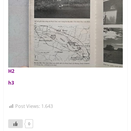
H2
h3
Post Views:
1.643
0