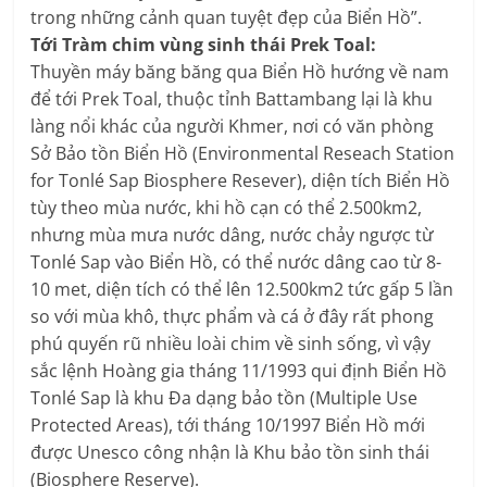
trong những cảnh quan tuyệt đẹp của Biển Hồ”.
Tới Tràm chim vùng sinh thái Prek Toal:
Thuyền máy băng băng qua Biển Hồ hướng về nam
để tới Prek Toal, thuộc tỉnh Battambang lại là khu
làng nổi khác của người Khmer, nơi có văn phòng
Sở Bảo tồn Biển Hồ (Environmental Reseach Station
for Tonlé Sap Biosphere Resever), diện tích Biển Hồ
tùy theo mùa nước, khi hồ cạn có thể 2.500km2,
nhưng mùa mưa nước dâng, nước chảy ngược từ
Tonlé Sap vào Biển Hồ, có thể nước dâng cao từ 8-
10 met, diện tích có thể lên 12.500km2 tức gấp 5 lần
so với mùa khô, thực phẩm và cá ở đây rất phong
phú quyến rũ nhiều loài chim về sinh sống, vì vậy
sắc lệnh Hoàng gia tháng 11/1993 qui định Biển Hồ
Tonlé Sap là khu Đa dạng bảo tồn (Multiple Use
Protected Areas), tới tháng 10/1997 Biển Hồ mới
được Unesco công nhận là Khu bảo tồn sinh thái
(Biosphere Reserve).