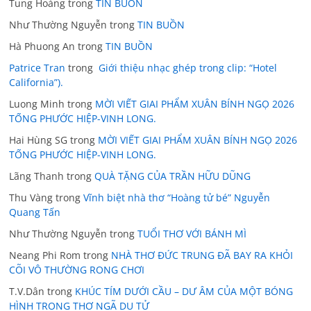
Tung Hoàng
trong
TIN BUỒN
Như Thường Nguyễn
trong
TIN BUỒN
Hà Phuong An
trong
TIN BUỒN
Patrice Tran
trong
Giới thiệu nhạc ghép trong clip: “Hotel
California”).
Luong Minh
trong
MỜI VIẾT GIAI PHẨM XUÂN BÍNH NGỌ 2026
TỐNG PHƯỚC HIỆP-VINH LONG.
Hai Hùng SG
trong
MỜI VIẾT GIAI PHẨM XUÂN BÍNH NGỌ 2026
TỐNG PHƯỚC HIỆP-VINH LONG.
Lãng Thanh
trong
QUÀ TẶNG CỦA TRẦN HỮU DŨNG
Thu Vàng
trong
Vĩnh biệt nhà thơ “Hoàng tử bé” Nguyễn
Quang Tấn
Như Thường Nguyễn
trong
TUỔI THƠ VỚI BÁNH MÌ
Neang Phi Rom
trong
NHÀ THƠ ĐỨC TRUNG ĐÃ BAY RA KHỎI
CÕI VÔ THƯỜNG RONG CHƠI
T.V.Dân
trong
KHÚC TÍM DƯỚI CẦU – DƯ ÂM CỦA MỘT BÓNG
HÌNH TRONG THƠ NGÃ DU TỬ