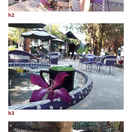
h2
h3