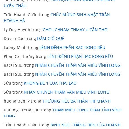
UYỂN CHÂU
Trần Hoành Châu
trong
CHÚC MỪNG SINH NHẬT TRẦN
HOÀNH HÀ
Ly Duy Huynh
trong
CHOL CHNAM THMAY ở CẦN THƠ
Duyen Cao
trong
ĐÁM GIỖ QUÊ
Luong Minh
trong
LÊNH ĐÊNH PHẬN BẠC RONG RÊU
Phan Cát Tường
trong
LÊNH ĐÊNH PHẬN BẠC RONG RÊU
Bacsi Suu
trong
NHÂN CHUYẾN THĂM VĂN MIẾU VĨNH LONG
Bacsi Suu
trong
NHÂN CHUYẾN THĂM VĂN MIẾU VĨNH LONG
Sửu
trong
KHÔNG ĐỀ 1 CỦA THÁI LÃO
Sửu
trong
NHÂN CHUYẾN THĂM VĂN MIẾU VĨNH LONG
huong tran ly
trong
THƯƠNG TIẾC BÀ THÂN THỊ KHÁNH
Khuong Trong Suu
trong
THĂM MIẾU CÔNG THẦN TỈNH VĨNH
LONG
Trần Hoành Châu
trong
BÍNH NGỌ THẲNG TIẾN CỦA HOÀNH