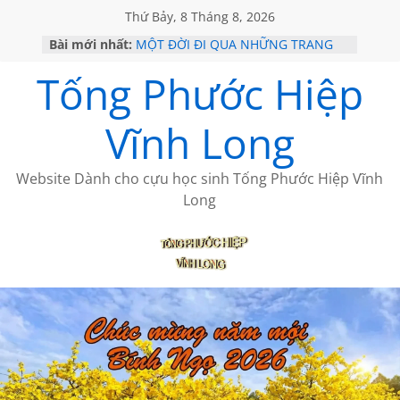
Thứ Bảy, 8 Tháng 8, 2026
Bài mới nhất:
MỘT ĐỜI ĐI QUA NHỮNG TRANG
SÁCH
Tống Phước Hiệp
KHÔNG ĐỀ 19 CỦA THÁI LÃO
CHÙM THƠ CỦA BÍCH HÀ
GIÃ TỪ ĐÀ LẠT của ANTH ĐOÀN
Vĩnh Long
HỌC SỬ HỒI XƯA
Website Dành cho cựu học sinh Tống Phước Hiệp Vĩnh
Long