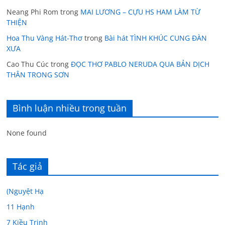
Neang Phi Rom
trong
MAI LƯƠNG – CỰU HS HAM LÀM TỪ
THIỆN
Hoa Thu Vàng Hát-Thơ
trong
Bài hát TÌNH KHÚC CUNG ĐÀN
XƯA
Cao Thu Cúc
trong
ĐỌC THƠ PABLO NERUDA QUA BẢN DỊCH
THÂN TRONG SƠN
Bình luận nhiều trong tuần
None found
Tác giả
(Nguyệt Hạ
11 Hạnh
7 Kiều Trinh