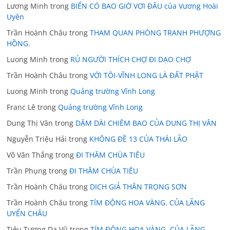
Lương Minh
trong
BIỂN CÓ BAO GIỜ VƠI ĐÂU của Vương Hoài
Uyên
Trần Hoành Châu
trong
THAM QUAN PHÒNG TRANH PHƯỢNG
HỒNG.
Luong Minh
trong
RỦ NGƯỜI THÍCH CHỢ ĐI DẠO CHỢ
Trần Hoành Châu
trong
VỚI TÔI-VĨNH LONG LÀ ĐẤT PHẬT
Luong Minh
trong
Quảng trường Vĩnh Long
Franc Lê
trong
Quảng trường Vĩnh Long
Dung Thị Vân
trong
DẶM DÀI CHIÊM BAO CỦA DUNG THỊ VÂN
Nguyễn Triệu Hải
trong
KHÔNG ĐỀ 13 CỦA THÁI LÃO
Võ Văn Thắng
trong
ĐI THĂM CHÙA TIÊU
Trần Phụng
trong
ĐI THĂM CHÙA TIÊU
Trần Hoành Châu
trong
DICH GIẢ THÂN TRỌNG SƠN
Trần Hoành Châu
trong
TÍM ĐỘNG HOA VÀNG. CỦA LÃNG
UYỂN CHÂU
Tiêu Tương Dạ Vũ
trong
TÍM ĐỘNG HOA VÀNG. CỦA LÃNG