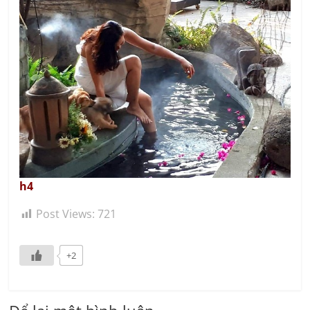
h4
Post Views:
721
+2