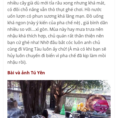
nhiều cây già dù mới tỉa râu xong nhưng khá mát,
có đôi chỗ nắng vẫn thò thụt ghé chơi. Hồ nước
uốn lượn có phun sương khá lãng mạn. Đồ uống
khá ngon (này ý kiến của pha chế nè) , giá bình dân
nhiều so với….xì gòn. Mùa này hay mưa trưa nên
nhậu khá thích hợp, chủ quán rất thân thiện nên
bạn cứ ghé nha! Nhỡ đâu bắt cóc luôn anh chủ
cùng đi Vũng Tàu luôn ấy chứ! (À mà có khi bạn sẽ
hủy luôn chuyến đi biển vì pha chế đã kịp làm mồi
nhậu rồi).
Bài và ảnh Tú Yên