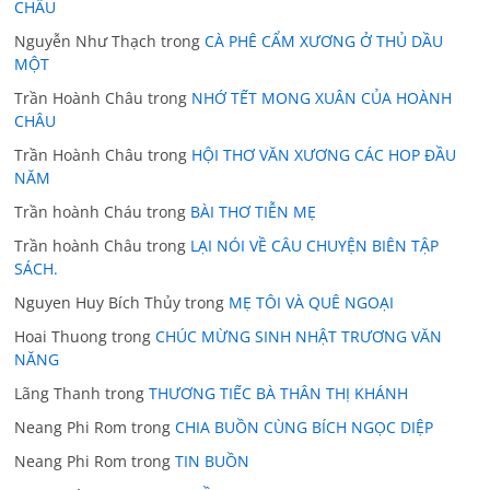
CHÂU
Nguyễn Như Thạch
trong
CÀ PHÊ CẨM XƯƠNG Ở THỦ DẦU
MỘT
Trần Hoành Châu
trong
NHỚ TẾT MONG XUÂN CỦA HOÀNH
CHÂU
Trần Hoành Châu
trong
HỘI THƠ VĂN XƯƠNG CÁC HOP ĐẦU
NĂM
Trần hoành Cháu
trong
BÀI THƠ TIỄN MẸ
Trần hoành Châu
trong
LẠI NÓI VỀ CÂU CHUYỆN BIÊN TẬP
SÁCH.
Nguyen Huy Bích Thủy
trong
MẸ TÔI VÀ QUÊ NGOẠI
Hoai Thuong
trong
CHÚC MỪNG SINH NHẬT TRƯƠNG VĂN
NĂNG
Lãng Thanh
trong
THƯƠNG TIẾC BÀ THÂN THỊ KHÁNH
Neang Phi Rom
trong
CHIA BUỒN CÙNG BÍCH NGỌC DIỆP
Neang Phi Rom
trong
TIN BUỒN