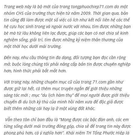
Trang web này là bộ mới của trang tongphuochiep71.com do một
nhóm CHS của trường thực hiện từ năm 2009. Thời gian qua, bản
tin cũng đã làm được một số việc có ích như kết nối liên hệ các thế
hệ cựu học sinh trong và ngoài nước với nhau, tìm được những bạn
bè mà từ lâu không liên lạc được, giúp các bạn có nơi chia sẻ kinh
nghiệm sống, giải trí, tìm được những kỷ niệm thân thương của
một thời học dưới mái trường.
Đến nay, nhu cầu thông tin đa dạng, đối tượng bạn đọc cần rộng
mở, buộc lòng chúng tôi phải nâng cấp bản tin được chuyên nghiệp
hơn, hình thức phải bắt mắt hơn.
Với trang này, những chuyên mục cũ của trang 71.com gần như
được giữ lại hết, có thêm mục truyện ngắn để giới thiệu những
sáng tác mới ; mục “du lịch hàm thụ” để mọi người được giới thiệu
chuyến đi du lịch kỳ thú của mình hồi năm xưa để độc giả được
biết thêm những cái hay lạ ở một vùng đất khác.
Vẫn theo tôn chỉ ban đầu là “Mong được các bậc đàn anh, các em
từng sống dưới mái trường đóng góp, chia sẻ để trang tin này được
phong phú hơn, có ý nghĩa hơn”. Khái niệm TH Tống Phước Hiệp là