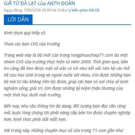
GIÃ TỪ ĐÀ LẠT của ANTH ĐOÀN
Ngày đăng: 7/08/2026 05:00:04 Chiều/
ý kiến phản hồi (0)
LỜI DẪN
Kính thưa quý thầy cô
Thưa các bạn CHS của trường
Trang web này là bộ mới của trang tongphuochiep71.com do một
nhóm CHS của trường thực hiện từ năm 2009. Thời gian qua, bản
tin cũng đã làm được một số việc có ích như kết nối liên hệ các thế
hệ cựu học sinh trong và ngoài nước với nhau, tìm được những bạn
bè mà từ lâu không liên lạc được, giúp các bạn có nơi chia sẻ kinh
nghiệm sống, giải trí, tìm được những kỷ niệm thân thương của
một thời học dưới mái trường.
Đến nay, nhu cầu thông tin đa dạng, đối tượng bạn đọc cần rộng
mở, buộc lòng chúng tôi phải nâng cấp bản tin được chuyên nghiệp
hơn, hình thức phải bắt mắt hơn.
Với trang này, những chuyên mục cũ của trang 71.com gần như