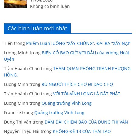
Không có bình luận
Các bình luận mới nhất
Tiến
trong
Phiếm Luận :UỐNG “XÂY-CHỪNG”, ĐÁI RA “XÂY NẠI”
Lương Minh
trong
BIỂN CÓ BAO GIỜ VƠI ĐÂU của Vương Hoài
Uyên
Trần Hoành Châu
trong
THAM QUAN PHÒNG TRANH PHƯỢNG
HỒNG.
Luong Minh
trong
RỦ NGƯỜI THÍCH CHỢ ĐI DẠO CHỢ
Trần Hoành Châu
trong
VỚI TÔI-VĨNH LONG LÀ ĐẤT PHẬT
Luong Minh
trong
Quảng trường Vĩnh Long
Franc Lê
trong
Quảng trường Vĩnh Long
Dung Thị Vân
trong
DẶM DÀI CHIÊM BAO CỦA DUNG THỊ VÂN
Nguyễn Triệu Hải
trong
KHÔNG ĐỀ 13 CỦA THÁI LÃO