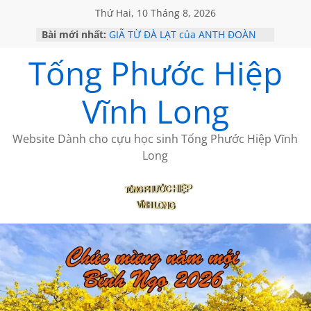
Thứ Hai, 10 Tháng 8, 2026
Bài mới nhất:
GIÃ TỪ ĐÀ LẠT của ANTH ĐOÀN
SÀI GÒN – HÒN NGỌC VIỄN ĐÔNG
Tống Phước Hiệp
KHÔNG ĐỀ 20 CỦA THÁI LÃO
KHÔNG ĐỀ 19 CỦA THÁI LÃO
CHÙM THƠ CỦA BÍCH HÀ
Vĩnh Long
Website Dành cho cựu học sinh Tống Phước Hiệp Vĩnh
Long