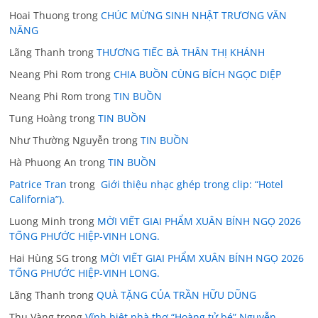
Hoai Thuong
trong
CHÚC MỪNG SINH NHẬT TRƯƠNG VĂN
NĂNG
Lãng Thanh
trong
THƯƠNG TIẾC BÀ THÂN THỊ KHÁNH
Neang Phi Rom
trong
CHIA BUỒN CÙNG BÍCH NGỌC DIỆP
Neang Phi Rom
trong
TIN BUỒN
Tung Hoàng
trong
TIN BUỒN
Như Thường Nguyễn
trong
TIN BUỒN
Hà Phuong An
trong
TIN BUỒN
Patrice Tran
trong
Giới thiệu nhạc ghép trong clip: “Hotel
California”).
Luong Minh
trong
MỜI VIẾT GIAI PHẨM XUÂN BÍNH NGỌ 2026
TỐNG PHƯỚC HIỆP-VINH LONG.
Hai Hùng SG
trong
MỜI VIẾT GIAI PHẨM XUÂN BÍNH NGỌ 2026
TỐNG PHƯỚC HIỆP-VINH LONG.
Lãng Thanh
trong
QUÀ TẶNG CỦA TRẦN HỮU DŨNG
Thu Vàng
trong
Vĩnh biệt nhà thơ “Hoàng tử bé” Nguyễn