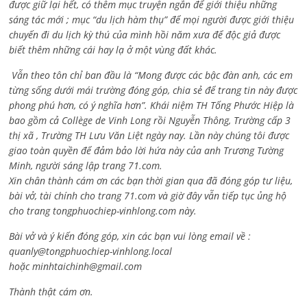
được giữ lại hết, có thêm mục truyện ngắn để giới thiệu những
sáng tác mới ; mục “du lịch hàm thụ” để mọi người được giới thiệu
chuyến đi du lịch kỳ thú của mình hồi năm xưa để độc giả được
biết thêm những cái hay lạ ở một vùng đất khác.
Vẫn theo tôn chỉ ban đầu là “Mong được các bậc đàn anh, các em
từng sống dưới mái trường đóng góp, chia sẻ để trang tin này được
phong phú hơn, có ý nghĩa hơn”. Khái niệm TH Tống Phước Hiệp là
bao gồm cả
Collège de Vinh Long rồi Nguyễn Thông,
Trường cấp 3
thị xã , Trường TH Lưu Văn Liệt ngày nay. Lần này chúng tôi được
giao toàn quyền để đảm bảo lời hứa này của anh Trương Tường
Minh, người sáng lập trang 71.com.
Xin chân thành cám ơn các bạn thời gian qua đã đóng góp tư liệu,
bài vở, tài chính cho trang 71.com và giờ đây vẫn tiếp tục ủng hộ
cho trang tongphuochiep-vinhlong.com này.
Bài vở và ý kiến đóng góp, xin các bạn vui lòng email về :
quanly@tongphuochiep-vinhlong.local
hoặc
minhtaichinh@gmail.com
Thành thật cám ơn.