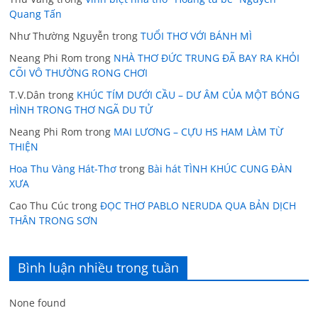
Quang Tấn
Như Thường Nguyễn
trong
TUỔI THƠ VỚI BÁNH MÌ
Neang Phi Rom
trong
NHÀ THƠ ĐỨC TRUNG ĐÃ BAY RA KHỎI
CÕI VÔ THƯỜNG RONG CHƠI
T.V.Dân
trong
KHÚC TÍM DƯỚI CẦU – DƯ ÂM CỦA MỘT BÓNG
HÌNH TRONG THƠ NGÃ DU TỬ
Neang Phi Rom
trong
MAI LƯƠNG – CỰU HS HAM LÀM TỪ
THIỆN
Hoa Thu Vàng Hát-Thơ
trong
Bài hát TÌNH KHÚC CUNG ĐÀN
XƯA
Cao Thu Cúc
trong
ĐỌC THƠ PABLO NERUDA QUA BẢN DỊCH
THÂN TRONG SƠN
Bình luận nhiều trong tuần
None found