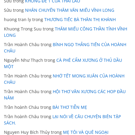
Sửu
trong
KHÔNG ĐỀ 1 CỦA THÁI LÃO
Sửu
trong
NHÂN CHUYẾN THĂM VĂN MIẾU VĨNH LONG
huong tran ly
trong
THƯƠNG TIẾC BÀ THÂN THỊ KHÁNH
Khuong Trong Suu
trong
THĂM MIẾU CÔNG THẦN TỈNH VĨNH
LONG
Trần Hoành Châu
trong
BÍNH NGỌ THẲNG TIẾN CỦA HOÀNH
CHÂU
Nguyễn Như Thạch
trong
CÀ PHÊ CẨM XƯƠNG Ở THỦ DẦU
MỘT
Trần Hoành Châu
trong
NHỚ TẾT MONG XUÂN CỦA HOÀNH
CHÂU
Trần Hoành Châu
trong
HỘI THƠ VĂN XƯƠNG CÁC HOP ĐẦU
NĂM
Trần hoành Cháu
trong
BÀI THƠ TIỄN MẸ
Trần hoành Châu
trong
LẠI NÓI VỀ CÂU CHUYỆN BIÊN TẬP
SÁCH.
Nguyen Huy Bích Thủy
trong
MẸ TÔI VÀ QUÊ NGOẠI