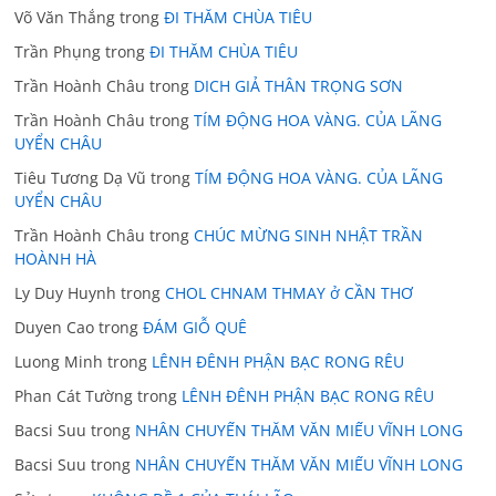
Võ Văn Thắng
trong
ĐI THĂM CHÙA TIÊU
Trần Phụng
trong
ĐI THĂM CHÙA TIÊU
Trần Hoành Châu
trong
DICH GIẢ THÂN TRỌNG SƠN
Trần Hoành Châu
trong
TÍM ĐỘNG HOA VÀNG. CỦA LÃNG
UYỂN CHÂU
Tiêu Tương Dạ Vũ
trong
TÍM ĐỘNG HOA VÀNG. CỦA LÃNG
UYỂN CHÂU
Trần Hoành Châu
trong
CHÚC MỪNG SINH NHẬT TRẦN
HOÀNH HÀ
Ly Duy Huynh
trong
CHOL CHNAM THMAY ở CẦN THƠ
Duyen Cao
trong
ĐÁM GIỖ QUÊ
Luong Minh
trong
LÊNH ĐÊNH PHẬN BẠC RONG RÊU
Phan Cát Tường
trong
LÊNH ĐÊNH PHẬN BẠC RONG RÊU
Bacsi Suu
trong
NHÂN CHUYẾN THĂM VĂN MIẾU VĨNH LONG
Bacsi Suu
trong
NHÂN CHUYẾN THĂM VĂN MIẾU VĨNH LONG