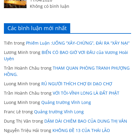
Không có bình luận
Các bình luận mới nhất
Tiến
trong
Phiếm Luận :UỐNG “XÂY-CHỪNG”, ĐÁI RA “XÂY NẠI”
Lương Minh
trong
BIỂN CÓ BAO GIỜ VƠI ĐÂU của Vương Hoài
Uyên
Trần Hoành Châu
trong
THAM QUAN PHÒNG TRANH PHƯỢNG
HỒNG.
Luong Minh
trong
RỦ NGƯỜI THÍCH CHỢ ĐI DẠO CHỢ
Trần Hoành Châu
trong
VỚI TÔI-VĨNH LONG LÀ ĐẤT PHẬT
Luong Minh
trong
Quảng trường Vĩnh Long
Franc Lê
trong
Quảng trường Vĩnh Long
Dung Thị Vân
trong
DẶM DÀI CHIÊM BAO CỦA DUNG THỊ VÂN
Nguyễn Triệu Hải
trong
KHÔNG ĐỀ 13 CỦA THÁI LÃO