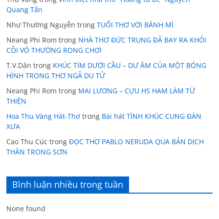
Quang Tấn
Như Thường Nguyễn
trong
TUỔI THƠ VỚI BÁNH MÌ
Neang Phi Rom
trong
NHÀ THƠ ĐỨC TRUNG ĐÃ BAY RA KHỎI
CÕI VÔ THƯỜNG RONG CHƠI
T.V.Dân
trong
KHÚC TÍM DƯỚI CẦU – DƯ ÂM CỦA MỘT BÓNG
HÌNH TRONG THƠ NGÃ DU TỬ
Neang Phi Rom
trong
MAI LƯƠNG – CỰU HS HAM LÀM TỪ
THIỆN
Hoa Thu Vàng Hát-Thơ
trong
Bài hát TÌNH KHÚC CUNG ĐÀN
XƯA
Cao Thu Cúc
trong
ĐỌC THƠ PABLO NERUDA QUA BẢN DỊCH
THÂN TRONG SƠN
Bình luận nhiều trong tuần
None found