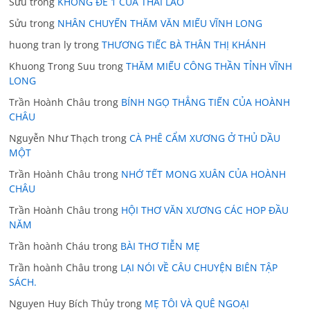
Sửu
trong
KHÔNG ĐỀ 1 CỦA THÁI LÃO
Sửu
trong
NHÂN CHUYẾN THĂM VĂN MIẾU VĨNH LONG
huong tran ly
trong
THƯƠNG TIẾC BÀ THÂN THỊ KHÁNH
Khuong Trong Suu
trong
THĂM MIẾU CÔNG THẦN TỈNH VĨNH
LONG
Trần Hoành Châu
trong
BÍNH NGỌ THẲNG TIẾN CỦA HOÀNH
CHÂU
Nguyễn Như Thạch
trong
CÀ PHÊ CẨM XƯƠNG Ở THỦ DẦU
MỘT
Trần Hoành Châu
trong
NHỚ TẾT MONG XUÂN CỦA HOÀNH
CHÂU
Trần Hoành Châu
trong
HỘI THƠ VĂN XƯƠNG CÁC HOP ĐẦU
NĂM
Trần hoành Cháu
trong
BÀI THƠ TIỄN MẸ
Trần hoành Châu
trong
LẠI NÓI VỀ CÂU CHUYỆN BIÊN TẬP
SÁCH.
Nguyen Huy Bích Thủy
trong
MẸ TÔI VÀ QUÊ NGOẠI