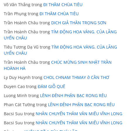
Võ Văn Thắng
trong
ĐI THĂM CHÙA TIÊU
Trần Phụng
trong
ĐI THĂM CHÙA TIÊU
Trần Hoành Châu
trong
DICH GIẢ THÂN TRỌNG SƠN
Trần Hoành Châu
trong
TÍM ĐỘNG HOA VÀNG. CỦA LÃNG
UYỂN CHÂU
Tiêu Tương Dạ Vũ
trong
TÍM ĐỘNG HOA VÀNG. CỦA LÃNG
UYỂN CHÂU
Trần Hoành Châu
trong
CHÚC MỪNG SINH NHẬT TRẦN
HOÀNH HÀ
Ly Duy Huynh
trong
CHOL CHNAM THMAY ở CẦN THƠ
Duyen Cao
trong
ĐÁM GIỖ QUÊ
Luong Minh
trong
LÊNH ĐÊNH PHẬN BẠC RONG RÊU
Phan Cát Tường
trong
LÊNH ĐÊNH PHẬN BẠC RONG RÊU
Bacsi Suu
trong
NHÂN CHUYẾN THĂM VĂN MIẾU VĨNH LONG
Bacsi Suu
trong
NHÂN CHUYẾN THĂM VĂN MIẾU VĨNH LONG