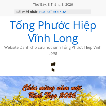
Thứ Bảy, 8 Tháng 8, 2026
Bài mới nhất:
HỌC SỬ HỒI XƯA
KHÔNG ĐỀ 20 CỦA THÁI LÃO
Tống Phước Hiệp
KHÔNG ĐỀ 19 CỦA THÁI LÃO
CHÙM THƠ CỦA BÍCH HÀ
GIÃ TỪ ĐÀ LẠT của ANTH ĐOÀN
Vĩnh Long
Website Dành cho cựu học sinh Tống Phước Hiệp Vĩnh
Long