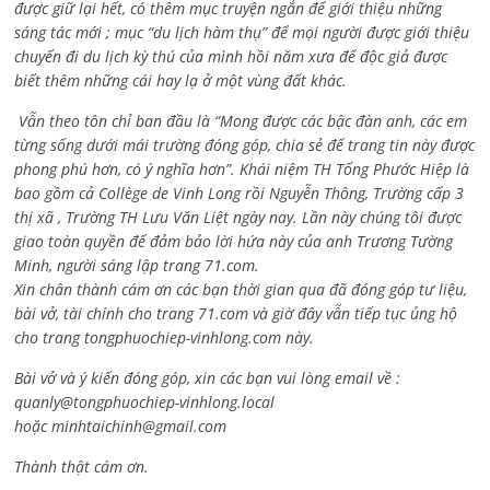
được giữ lại hết, có thêm mục truyện ngắn để giới thiệu những
sáng tác mới ; mục “du lịch hàm thụ” để mọi người được giới thiệu
chuyến đi du lịch kỳ thú của mình hồi năm xưa để độc giả được
biết thêm những cái hay lạ ở một vùng đất khác.
Vẫn theo tôn chỉ ban đầu là “Mong được các bậc đàn anh, các em
từng sống dưới mái trường đóng góp, chia sẻ để trang tin này được
phong phú hơn, có ý nghĩa hơn”. Khái niệm TH Tống Phước Hiệp là
bao gồm cả
Collège de Vinh Long rồi Nguyễn Thông,
Trường cấp 3
thị xã , Trường TH Lưu Văn Liệt ngày nay. Lần này chúng tôi được
giao toàn quyền để đảm bảo lời hứa này của anh Trương Tường
Minh, người sáng lập trang 71.com.
Xin chân thành cám ơn các bạn thời gian qua đã đóng góp tư liệu,
bài vở, tài chính cho trang 71.com và giờ đây vẫn tiếp tục ủng hộ
cho trang tongphuochiep-vinhlong.com này.
Bài vở và ý kiến đóng góp, xin các bạn vui lòng email về :
quanly@tongphuochiep-vinhlong.local
hoặc
minhtaichinh@gmail.com
Thành thật cám ơn.