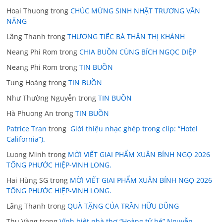
Hoai Thuong
trong
CHÚC MỪNG SINH NHẬT TRƯƠNG VĂN
NĂNG
Lãng Thanh
trong
THƯƠNG TIẾC BÀ THÂN THỊ KHÁNH
Neang Phi Rom
trong
CHIA BUỒN CÙNG BÍCH NGỌC DIỆP
Neang Phi Rom
trong
TIN BUỒN
Tung Hoàng
trong
TIN BUỒN
Như Thường Nguyễn
trong
TIN BUỒN
Hà Phuong An
trong
TIN BUỒN
Patrice Tran
trong
Giới thiệu nhạc ghép trong clip: “Hotel
California”).
Luong Minh
trong
MỜI VIẾT GIAI PHẨM XUÂN BÍNH NGỌ 2026
TỐNG PHƯỚC HIỆP-VINH LONG.
Hai Hùng SG
trong
MỜI VIẾT GIAI PHẨM XUÂN BÍNH NGỌ 2026
TỐNG PHƯỚC HIỆP-VINH LONG.
Lãng Thanh
trong
QUÀ TẶNG CỦA TRẦN HỮU DŨNG
Thu Vàng
trong
Vĩnh biệt nhà thơ “Hoàng tử bé” Nguyễn