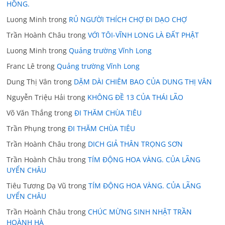
HỒNG.
Luong Minh
trong
RỦ NGƯỜI THÍCH CHỢ ĐI DẠO CHỢ
Trần Hoành Châu
trong
VỚI TÔI-VĨNH LONG LÀ ĐẤT PHẬT
Luong Minh
trong
Quảng trường Vĩnh Long
Franc Lê
trong
Quảng trường Vĩnh Long
Dung Thị Vân
trong
DẶM DÀI CHIÊM BAO CỦA DUNG THỊ VÂN
Nguyễn Triệu Hải
trong
KHÔNG ĐỀ 13 CỦA THÁI LÃO
Võ Văn Thắng
trong
ĐI THĂM CHÙA TIÊU
Trần Phụng
trong
ĐI THĂM CHÙA TIÊU
Trần Hoành Châu
trong
DICH GIẢ THÂN TRỌNG SƠN
Trần Hoành Châu
trong
TÍM ĐỘNG HOA VÀNG. CỦA LÃNG
UYỂN CHÂU
Tiêu Tương Dạ Vũ
trong
TÍM ĐỘNG HOA VÀNG. CỦA LÃNG
UYỂN CHÂU
Trần Hoành Châu
trong
CHÚC MỪNG SINH NHẬT TRẦN
HOÀNH HÀ