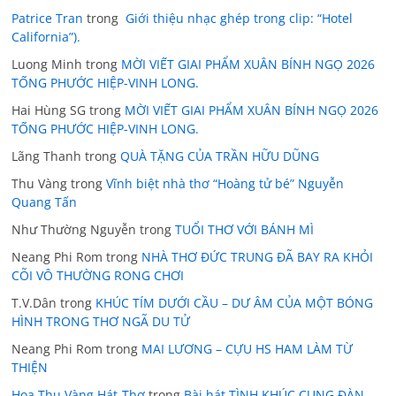
Patrice Tran
trong
Giới thiệu nhạc ghép trong clip: “Hotel
California”).
Luong Minh
trong
MỜI VIẾT GIAI PHẨM XUÂN BÍNH NGỌ 2026
TỐNG PHƯỚC HIỆP-VINH LONG.
Hai Hùng SG
trong
MỜI VIẾT GIAI PHẨM XUÂN BÍNH NGỌ 2026
TỐNG PHƯỚC HIỆP-VINH LONG.
Lãng Thanh
trong
QUÀ TẶNG CỦA TRẦN HỮU DŨNG
Thu Vàng
trong
Vĩnh biệt nhà thơ “Hoàng tử bé” Nguyễn
Quang Tấn
Như Thường Nguyễn
trong
TUỔI THƠ VỚI BÁNH MÌ
Neang Phi Rom
trong
NHÀ THƠ ĐỨC TRUNG ĐÃ BAY RA KHỎI
CÕI VÔ THƯỜNG RONG CHƠI
T.V.Dân
trong
KHÚC TÍM DƯỚI CẦU – DƯ ÂM CỦA MỘT BÓNG
HÌNH TRONG THƠ NGÃ DU TỬ
Neang Phi Rom
trong
MAI LƯƠNG – CỰU HS HAM LÀM TỪ
THIỆN
Hoa Thu Vàng Hát-Thơ
trong
Bài hát TÌNH KHÚC CUNG ĐÀN