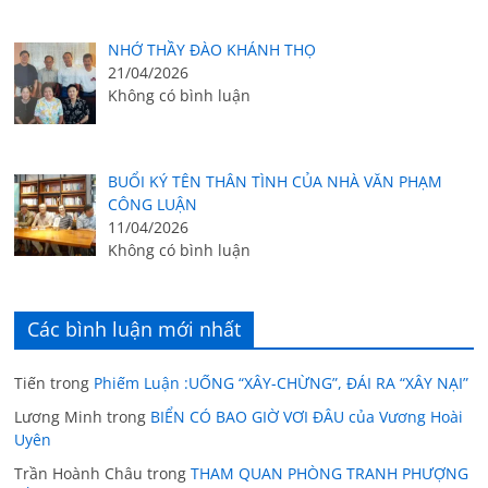
NHỚ THẦY ĐÀO KHÁNH THỌ
21/04/2026
Không có bình luận
BUỔI KÝ TÊN THÂN TÌNH CỦA NHÀ VĂN PHẠM
CÔNG LUẬN
11/04/2026
Không có bình luận
Các bình luận mới nhất
Tiến
trong
Phiếm Luận :UỐNG “XÂY-CHỪNG”, ĐÁI RA “XÂY NẠI”
Lương Minh
trong
BIỂN CÓ BAO GIỜ VƠI ĐÂU của Vương Hoài
Uyên
Trần Hoành Châu
trong
THAM QUAN PHÒNG TRANH PHƯỢNG