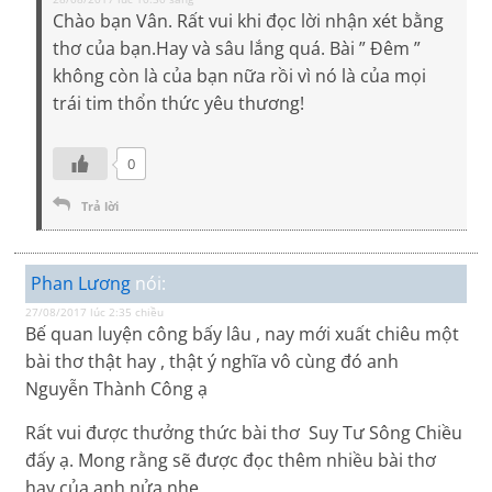
Chào bạn Vân. Rất vui khi đọc lời nhận xét bằng
thơ của bạn.Hay và sâu lắng quá. Bài ” Đêm ”
không còn là của bạn nữa rồi vì nó là của mọi
trái tim thổn thức yêu thương!
0
Trả lời
Phan Lương
nói:
27/08/2017 lúc 2:35 chiều
Bế quan luyện công bấy lâu , nay mới xuất chiêu một
bài thơ thật hay , thật ý nghĩa vô cùng đó anh
Nguyễn Thành Công ạ
Rất vui được thưởng thức bài thơ Suy Tư Sông Chiều
đấy ạ. Mong rằng sẽ được đọc thêm nhiều bài thơ
hay của anh nửa nhe