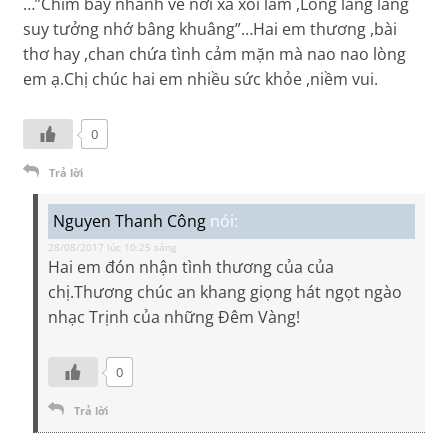
…”Chim bay nhanh về nơi xa xôi lắm ,Lòng lâng lâng
suy tưởng nhớ bâng khuâng”…Hai em thương ,bài
thơ hay ,chan chứa tình cảm mặn mà nao nao lòng
em ạ.Chị chúc hai em nhiều sức khỏe ,niềm vui.
0
Trả lời
Nguyen Thanh Công
nói:
28/08/2017 lúc 10:25 sáng
Hai em đón nhận tình thương của của
chị.Thương chúc an khang giọng hát ngọt ngào
nhạc Trịnh của những Đêm Vàng!
0
Trả lời