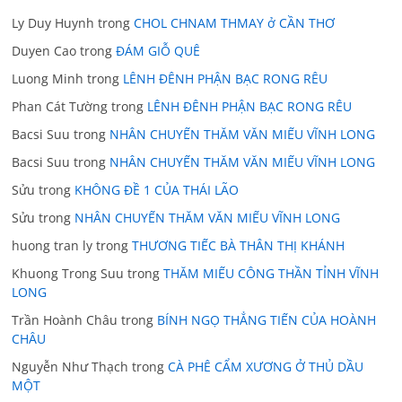
Ly Duy Huynh
trong
CHOL CHNAM THMAY ở CẦN THƠ
Duyen Cao
trong
ĐÁM GIỖ QUÊ
Luong Minh
trong
LÊNH ĐÊNH PHẬN BẠC RONG RÊU
Phan Cát Tường
trong
LÊNH ĐÊNH PHẬN BẠC RONG RÊU
Bacsi Suu
trong
NHÂN CHUYẾN THĂM VĂN MIẾU VĨNH LONG
Bacsi Suu
trong
NHÂN CHUYẾN THĂM VĂN MIẾU VĨNH LONG
Sửu
trong
KHÔNG ĐỀ 1 CỦA THÁI LÃO
Sửu
trong
NHÂN CHUYẾN THĂM VĂN MIẾU VĨNH LONG
huong tran ly
trong
THƯƠNG TIẾC BÀ THÂN THỊ KHÁNH
Khuong Trong Suu
trong
THĂM MIẾU CÔNG THẦN TỈNH VĨNH
LONG
Trần Hoành Châu
trong
BÍNH NGỌ THẲNG TIẾN CỦA HOÀNH
CHÂU
Nguyễn Như Thạch
trong
CÀ PHÊ CẨM XƯƠNG Ở THỦ DẦU
MỘT