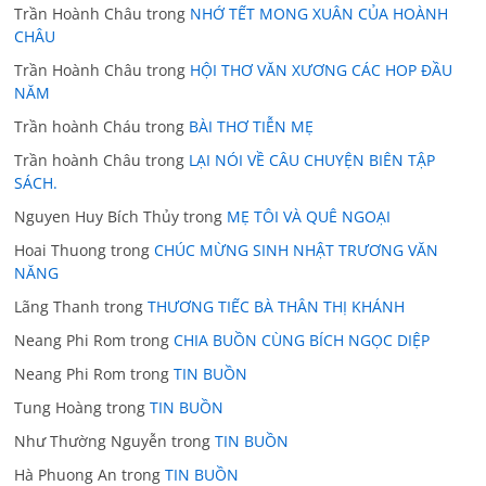
Trần Hoành Châu
trong
NHỚ TẾT MONG XUÂN CỦA HOÀNH
CHÂU
Trần Hoành Châu
trong
HỘI THƠ VĂN XƯƠNG CÁC HOP ĐẦU
NĂM
Trần hoành Cháu
trong
BÀI THƠ TIỄN MẸ
Trần hoành Châu
trong
LẠI NÓI VỀ CÂU CHUYỆN BIÊN TẬP
SÁCH.
Nguyen Huy Bích Thủy
trong
MẸ TÔI VÀ QUÊ NGOẠI
Hoai Thuong
trong
CHÚC MỪNG SINH NHẬT TRƯƠNG VĂN
NĂNG
Lãng Thanh
trong
THƯƠNG TIẾC BÀ THÂN THỊ KHÁNH
Neang Phi Rom
trong
CHIA BUỒN CÙNG BÍCH NGỌC DIỆP
Neang Phi Rom
trong
TIN BUỒN
Tung Hoàng
trong
TIN BUỒN
Như Thường Nguyễn
trong
TIN BUỒN
Hà Phuong An
trong
TIN BUỒN