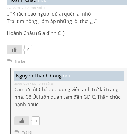
27/08/2017 lúc 5:08 chiều
,,,”Khách bao người dù ai quên ai nhớ
Trái tim nồng , ấm áp những lời thơ ,,,,”
Hoành Châu (Gia đình C )
0
Trả lời
Nguyen Thanh Công
nói:
28/08/2017 lúc 10:39 sáng
Cảm ơn út Châu đã động viên anh trở lại trang
nhà. Cô Út luôn quan tâm đến GĐ C. Thân chúc
hạnh phúc.
0
Trả lời