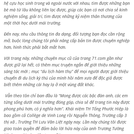
hệ cựu học sinh trong và ngoài nước với nhau, tìm được những bạn
bè mà từ lâu không liên lạc được, giúp các bạn có nơi chia sẻ kinh
nghiệm sống, giải trí, tìm được những kỷ niệm thân thương của
một thời học dưới mái trường.
Đến nay, nhu cầu thông tin đa dạng, đối tượng bạn đọc cần rộng
mở, buộc lòng chúng tôi phải nâng cấp bản tin được chuyên nghiệp
hơn, hình thức phải bắt mắt hơn.
Với trang này, những chuyên mục cũ của trang 71.com gần như
được giữ lại hết, có thêm mục truyện ngắn để giới thiệu những
sáng tác mới ; mục “du lịch hàm thụ” để mọi người được giới thiệu
chuyến đi du lịch kỳ thú của mình hồi năm xưa để độc giả được
biết thêm những cái hay lạ ở một vùng đất khác.
Vẫn theo tôn chỉ ban đầu là “Mong được các bậc đàn anh, các em
từng sống dưới mái trường đóng góp, chia sẻ để trang tin này được
phong phú hơn, có ý nghĩa hơn”. Khái niệm TH Tống Phước Hiệp là
bao gồm cả
Collège de Vinh Long rồi Nguyễn Thông,
Trường cấp 3
thị xã , Trường TH Lưu Văn Liệt ngày nay. Lần này chúng tôi được
giao toàn quyền để đảm bảo lời hứa này của anh Trương Tường