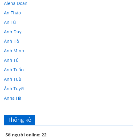
Alena Doan
An Thảo
An Tú
Anh Duy
Ánh Hồ
Anh Minh
Anh Tú
Anh Tuấn
Anh Tuù
Ánh Tuyết
Anna Hà
Anth Đoàn
Âu Tú Vân
Thống kê
Bác sĩ Hoa
Số người online: 22
Bác sĩ Stephen Mak