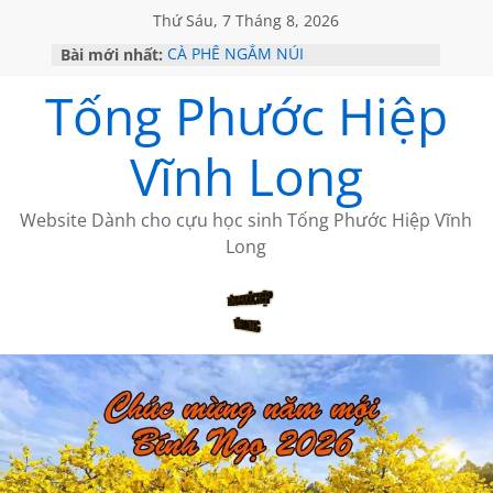
Thứ Sáu, 7 Tháng 8, 2026
Bài mới nhất:
CÀ PHÊ NGẮM NÚI
VỀ BỨC THƯ PHÁP LƯƠNG MINH
Tống Phước Hiệp
GẶP Ở MỸ
HỌC SỬ HỒI XƯA
MỘT ĐỜI ĐI QUA NHỮNG TRANG
Vĩnh Long
SÁCH
BẤT CHỢT CỦA CHÂU LỆ DUNG
Website Dành cho cựu học sinh Tống Phước Hiệp Vĩnh
Long