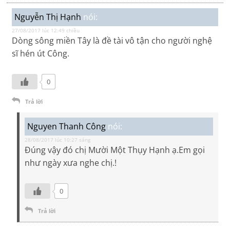
Nguyễn Thị Hạnh
nói:
27/08/2017 lúc 12:49 chiều
Dòng sông miền Tây là đề tài vô tận cho người nghệ
sĩ hén út Công.
0
Trả lời
Nguyen Thanh Công
nói:
28/08/2017 lúc 10:27 sáng
Đúng vậy đó chị Mười Một Thụy Hạnh ạ.Em gọi
như ngày xưa nghe chị.!
0
Trả lời