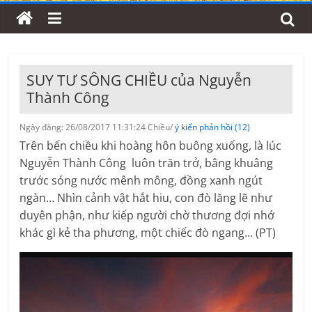
SUY TƯ SÔNG CHIỀU của Nguyễn
Thành Công
Ngày đăng: 26/08/2017 11:31:24 Chiều/
ý kiến phản hồi (12)
Trên bến chiều khi hoàng hôn buông xuống, là lúc
Nguyễn Thành Công luôn trăn trở, bâng khuâng
trước sóng nước mênh mông, đồng xanh ngút
ngàn… Nhìn cảnh vật hắt hiu, con đò lăng lẽ như
duyên phận, như kiếp người chờ thương đợi nhớ
khác gì kẻ tha phương, một chiếc đò ngang… (PT)