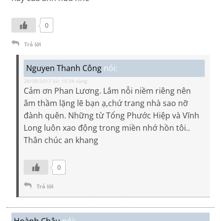
0
Trả lời
Nguyen Thanh Công
nói:
28/08/2017 lúc 10:34 sáng
Cảm ơn Phan Lương. Lắm nỗi niềm riêng nên
âm thầm lặng lẽ bạn ạ,chứ trang nhà sao nỡ
đành quên. Những từ Tổng Phước Hiệp và Vĩnh
Long luôn xao động trong miền nhớ hồn tôi..
Thân chúc an khang
0
Trả lời
Hoành Châu
nói: