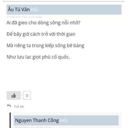
Âu Tú Vân
nói:
27/08/2017 lúc 2:23 chiều
Ai đã gieo cho dòng sông nỗi nhớ?
Để bây giờ cách trở với thời gian
Mà riêng ta trong kiếp sống bẽ bàng
Như lưu lạc giọt phù cố quốc.
0
Trả lời
Nguyen Thanh Công
nói:
28/08/2017 lúc 10:30 sáng