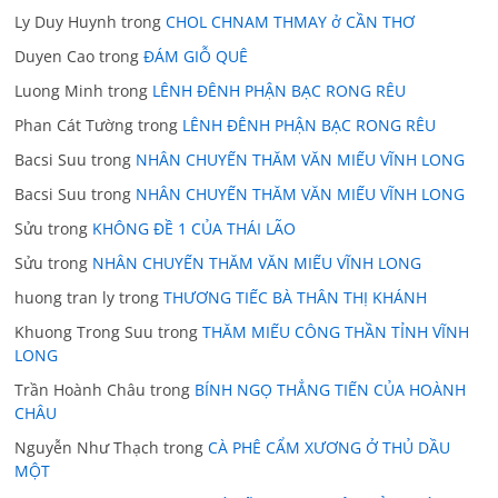
Ly Duy Huynh
trong
CHOL CHNAM THMAY ở CẦN THƠ
Duyen Cao
trong
ĐÁM GIỖ QUÊ
Luong Minh
trong
LÊNH ĐÊNH PHẬN BẠC RONG RÊU
Phan Cát Tường
trong
LÊNH ĐÊNH PHẬN BẠC RONG RÊU
Bacsi Suu
trong
NHÂN CHUYẾN THĂM VĂN MIẾU VĨNH LONG
Bacsi Suu
trong
NHÂN CHUYẾN THĂM VĂN MIẾU VĨNH LONG
Sửu
trong
KHÔNG ĐỀ 1 CỦA THÁI LÃO
Sửu
trong
NHÂN CHUYẾN THĂM VĂN MIẾU VĨNH LONG
huong tran ly
trong
THƯƠNG TIẾC BÀ THÂN THỊ KHÁNH
Khuong Trong Suu
trong
THĂM MIẾU CÔNG THẦN TỈNH VĨNH
LONG
Trần Hoành Châu
trong
BÍNH NGỌ THẲNG TIẾN CỦA HOÀNH
CHÂU
Nguyễn Như Thạch
trong
CÀ PHÊ CẨM XƯƠNG Ở THỦ DẦU
MỘT