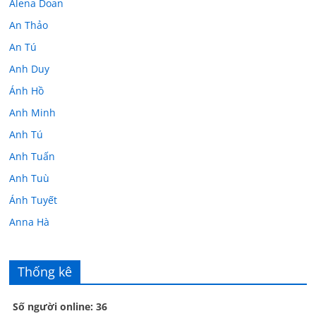
Alena Doan
An Thảo
An Tú
Anh Duy
Ánh Hồ
Anh Minh
Anh Tú
Anh Tuấn
Anh Tuù
Ánh Tuyết
Anna Hà
Anth Đoàn
Âu Tú Vân
Thống kê
Bác sĩ Hoa
Số người online: 36
Bác sĩ Stephen Mak