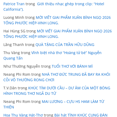
Patrice Tran
trong
Giới thiệu nhạc ghép trong clip: “Hotel
California”).
Luong Minh
trong
MỜI VIẾT GIAI PHẨM XUÂN BÍNH NGỌ 2026
TỐNG PHƯỚC HIỆP-VINH LONG.
Hai Hùng SG
trong
MỜI VIẾT GIAI PHẨM XUÂN BÍNH NGỌ 2026
TỐNG PHƯỚC HIỆP-VINH LONG.
Lãng Thanh
trong
QUÀ TẶNG CỦA TRẦN HỮU DŨNG
Thu Vàng
trong
Vĩnh biệt nhà thơ “Hoàng tử bé” Nguyễn
Quang Tấn
Như Thường Nguyễn
trong
TUỔI THƠ VỚI BÁNH MÌ
Neang Phi Rom
trong
NHÀ THƠ ĐỨC TRUNG ĐÃ BAY RA KHỎI
CÕI VÔ THƯỜNG RONG CHƠI
T.V.Dân
trong
KHÚC TÍM DƯỚI CẦU – DƯ ÂM CỦA MỘT BÓNG
HÌNH TRONG THƠ NGÃ DU TỬ
Neang Phi Rom
trong
MAI LƯƠNG – CỰU HS HAM LÀM TỪ
THIỆN
Hoa Thu Vàng Hát-Thơ
trong
Bài hát TÌNH KHÚC CUNG ĐÀN