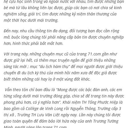
hệ cựu học sinh trong và ngoài nước với nhau, tìm được những bạn
bè mà từ lâu không liên lạc được, giúp các bạn có nơi chia sẻ kinh
nghiệm sống, giải trí, tìm được những kỷ niệm thân thương của
một thời học dưới mái trường.
Đến nay, nhu cầu thông tin đa dạng, đối tượng bạn đọc cần rộng
mở, buộc lòng chúng tôi phải nâng cấp bản tin được chuyên nghiệp
hơn, hình thức phải bắt mắt hơn.
Với trang này, những chuyên mục cũ của trang 71.com gần như
được giữ lại hết, có thêm mục truyện ngắn để giới thiệu những
sáng tác mới ; mục “du lịch hàm thụ” để mọi người được giới thiệu
chuyến đi du lịch kỳ thú của mình hồi năm xưa để độc giả được
biết thêm những cái hay lạ ở một vùng đất khác.
Vẫn theo tôn chỉ ban đầu là “Mong được các bậc đàn anh, các em
từng sống dưới mái trường đóng góp, chia sẻ để trang tin này được
phong phú hơn, có ý nghĩa hơn”. Khái niệm TH Tống Phước Hiệp là
bao gồm cả
Collège de Vinh Long rồi Nguyễn Thông,
Trường cấp 3
thị xã , Trường TH Lưu Văn Liệt ngày nay. Lần này chúng tôi được
giao toàn quyền để đảm bảo lời hứa này của anh Trương Tường
Minh, người sáng lập trang 71.com.