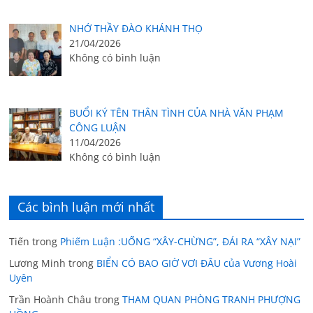
NHỚ THẦY ĐÀO KHÁNH THỌ
21/04/2026
Không có bình luận
BUỔI KÝ TÊN THÂN TÌNH CỦA NHÀ VĂN PHẠM
CÔNG LUẬN
11/04/2026
Không có bình luận
Các bình luận mới nhất
Tiến
trong
Phiếm Luận :UỐNG “XÂY-CHỪNG”, ĐÁI RA “XÂY NẠI”
Lương Minh
trong
BIỂN CÓ BAO GIỜ VƠI ĐÂU của Vương Hoài
Uyên
Trần Hoành Châu
trong
THAM QUAN PHÒNG TRANH PHƯỢNG