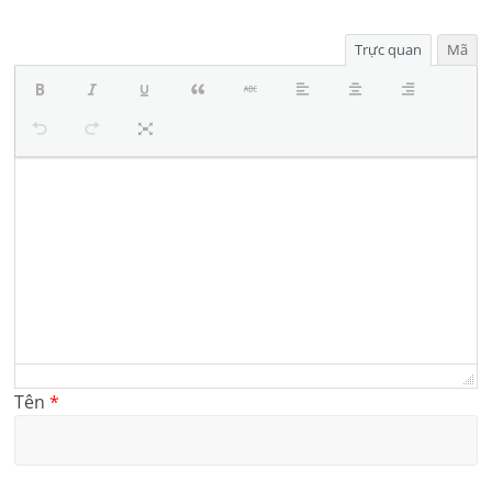
Trực quan
Mã
Tên
*