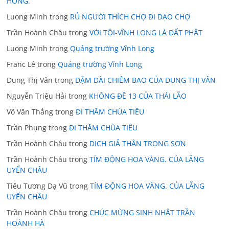
HỒNG.
Luong Minh
trong
RỦ NGƯỜI THÍCH CHỢ ĐI DẠO CHỢ
Trần Hoành Châu
trong
VỚI TÔI-VĨNH LONG LÀ ĐẤT PHẬT
Luong Minh
trong
Quảng trường Vĩnh Long
Franc Lê
trong
Quảng trường Vĩnh Long
Dung Thị Vân
trong
DẶM DÀI CHIÊM BAO CỦA DUNG THỊ VÂN
Nguyễn Triệu Hải
trong
KHÔNG ĐỀ 13 CỦA THÁI LÃO
Võ Văn Thắng
trong
ĐI THĂM CHÙA TIÊU
Trần Phụng
trong
ĐI THĂM CHÙA TIÊU
Trần Hoành Châu
trong
DICH GIẢ THÂN TRỌNG SƠN
Trần Hoành Châu
trong
TÍM ĐỘNG HOA VÀNG. CỦA LÃNG
UYỂN CHÂU
Tiêu Tương Dạ Vũ
trong
TÍM ĐỘNG HOA VÀNG. CỦA LÃNG
UYỂN CHÂU
Trần Hoành Châu
trong
CHÚC MỪNG SINH NHẬT TRẦN
HOÀNH HÀ