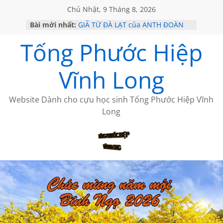
Chủ Nhật, 9 Tháng 8, 2026
Bài mới nhất:
GIÃ TỪ ĐÀ LẠT của ANTH ĐOÀN
SÀI GÒN – HÒN NGỌC VIỄN ĐÔNG
Tống Phước Hiệp
KHÔNG ĐỀ 20 CỦA THÁI LÃO
KHÔNG ĐỀ 19 CỦA THÁI LÃO
CHÙM THƠ CỦA BÍCH HÀ
Vĩnh Long
Website Dành cho cựu học sinh Tống Phước Hiệp Vĩnh
Long