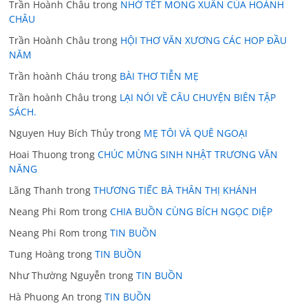
Trần Hoành Châu
trong
NHỚ TẾT MONG XUÂN CỦA HOÀNH
CHÂU
Trần Hoành Châu
trong
HỘI THƠ VĂN XƯƠNG CÁC HOP ĐẦU
NĂM
Trần hoành Cháu
trong
BÀI THƠ TIỄN MẸ
Trần hoành Châu
trong
LẠI NÓI VỀ CÂU CHUYỆN BIÊN TẬP
SÁCH.
Nguyen Huy Bích Thủy
trong
MẸ TÔI VÀ QUÊ NGOẠI
Hoai Thuong
trong
CHÚC MỪNG SINH NHẬT TRƯƠNG VĂN
NĂNG
Lãng Thanh
trong
THƯƠNG TIẾC BÀ THÂN THỊ KHÁNH
Neang Phi Rom
trong
CHIA BUỒN CÙNG BÍCH NGỌC DIỆP
Neang Phi Rom
trong
TIN BUỒN
Tung Hoàng
trong
TIN BUỒN
Như Thường Nguyễn
trong
TIN BUỒN
Hà Phuong An
trong
TIN BUỒN