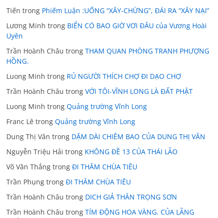
Tiến
trong
Phiếm Luận :UỐNG “XÂY-CHỪNG”, ĐÁI RA “XÂY NẠI”
Lương Minh
trong
BIỂN CÓ BAO GIỜ VƠI ĐÂU của Vương Hoài
Uyên
Trần Hoành Châu
trong
THAM QUAN PHÒNG TRANH PHƯỢNG
HỒNG.
Luong Minh
trong
RỦ NGƯỜI THÍCH CHỢ ĐI DẠO CHỢ
Trần Hoành Châu
trong
VỚI TÔI-VĨNH LONG LÀ ĐẤT PHẬT
Luong Minh
trong
Quảng trường Vĩnh Long
Franc Lê
trong
Quảng trường Vĩnh Long
Dung Thị Vân
trong
DẶM DÀI CHIÊM BAO CỦA DUNG THỊ VÂN
Nguyễn Triệu Hải
trong
KHÔNG ĐỀ 13 CỦA THÁI LÃO
Võ Văn Thắng
trong
ĐI THĂM CHÙA TIÊU
Trần Phụng
trong
ĐI THĂM CHÙA TIÊU
Trần Hoành Châu
trong
DICH GIẢ THÂN TRỌNG SƠN
Trần Hoành Châu
trong
TÍM ĐỘNG HOA VÀNG. CỦA LÃNG