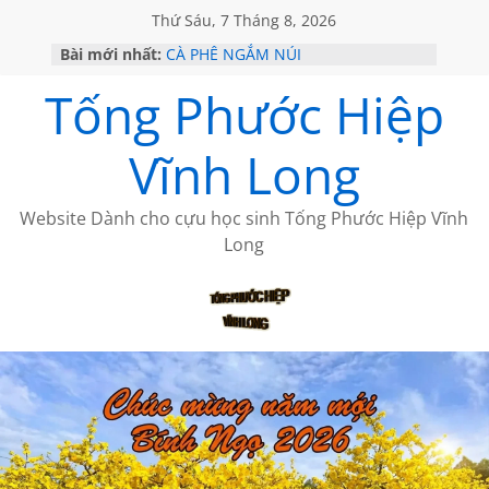
Thứ Sáu, 7 Tháng 8, 2026
Bài mới nhất:
CÀ PHÊ NGẮM NÚI
GIÃ TỪ ĐÀ LẠT của ANTH ĐOÀN
Tống Phước Hiệp
HỌC SỬ HỒI XƯA
MỘT ĐỜI ĐI QUA NHỮNG TRANG
SÁCH
Vĩnh Long
BẤT CHỢT CỦA CHÂU LỆ DUNG
Website Dành cho cựu học sinh Tống Phước Hiệp Vĩnh
Long