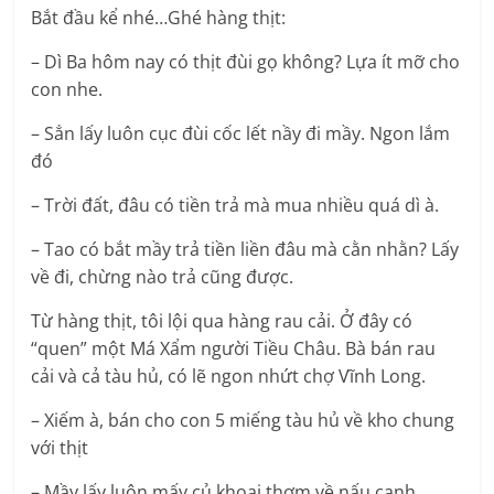
Bắt đầu kể nhé…Ghé hàng thịt:
– Dì Ba hôm nay có thịt đùi gọ không? Lựa ít mỡ cho
con nhe.
– Sẳn lấy luôn cục đùi cốc lết nầy đi mầy. Ngon lắm
đó
– Trời đất, đâu có tiền trả mà mua nhiều quá dì à.
– Tao có bắt mầy trả tiền liền đâu mà cằn nhằn? Lấy
về đi, chừng nào trả cũng được.
Từ hàng thịt, tôi lội qua hàng rau cải. Ở đây có
“quen” một Má Xẩm người Tiều Châu. Bà bán rau
cải và cả tàu hủ, có lẽ ngon nhứt chợ Vĩnh Long.
– Xiếm à, bán cho con 5 miếng tàu hủ về kho chung
với thịt
– Mầy lấy luôn mấy củ khoai thơm về nấu canh,