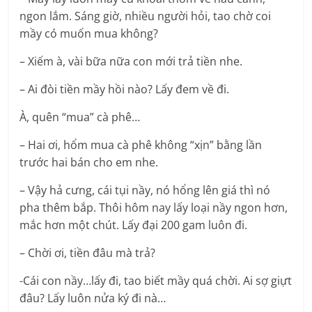
ngon lắm. Sáng giờ, nhiều người hỏi, tao chờ coi
mầy có muốn mua không?
– Xiếm à, vài bữa nữa con mới trả tiền nhe.
– Ai đòi tiền mầy hồi nào? Lấy đem về đi.
À, quên “mua” cà phê…
– Hai ơi, hổm mua cà phê không “xịn” bằng lần
trước hai bán cho em nhe.
– Vậy hả cưng, cái tụi nầy, nó hổng lên giá thì nó
pha thêm bắp. Thôi hôm nay lấy loại nầy ngon hơn,
mắc hơn một chút. Lấy đại 200 gam luôn đi.
– Chời ơi, tiền đâu mà trả?
-Cái con nầy…lấy đi, tao biết mầy quá chời. Ai sợ giựt
đâu? Lấy luôn nửa ký đi nà…