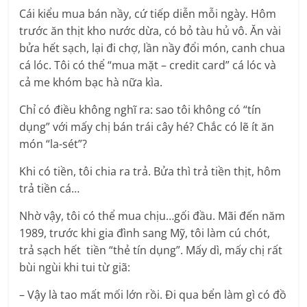
Cái kiểu mua bán nầy, cứ tiếp diễn mỗi ngày. Hôm
trước ăn thịt kho nước dừa, có bỏ tàu hủ vô. Ăn vài
bửa hết sạch, lại đi chợ, lần nầy đổi món, canh chua
cá lóc. Tôi có thể “mua mặt – credit card” cá lóc và
cả me khóm bạc hà nữa kìa.
Chỉ có điều không nghĩ ra: sao tôi không có “tín
dụng” với mấy chị bán trái cây hé? Chắc có lẽ ít ăn
món “la-sét”?
Khi có tiền, tôi chia ra trả. Bửa thì trả tiền thịt, hôm
trả tiền cá…
Nhờ vậy, tôi có thể mua chịu…gối đầu. Mãi đến năm
1989, trước khi gia đình sang Mỹ, tôi làm cú chót,
trả sạch hết tiền “thẻ tín dụng”. Mấy dì, mấy chị rất
bùi ngùi khi tui từ giã:
– Vậy là tao mất mối lớn rồi. Đi qua bển làm gì có đồ