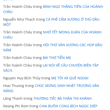
Trần Hoành Châu
trong
BÍNH NGỌ THẲNG TIẾN CỦA HOÀNH
CHÂU
Nguyễn Như Thạch
trong
CÀ PHÊ CẨM XƯƠNG Ở THỦ DẦU
MỘT
Trần Hoành Châu
trong
NHỚ TẾT MONG XUÂN CỦA HOÀNH
CHÂU
Trần Hoành Châu
trong
HỘI THƠ VĂN XƯƠNG CÁC HOP ĐẦU
NĂM
Trần hoành Cháu
trong
BÀI THƠ TIỄN MẸ
Trần hoành Châu
trong
LẠI NÓI VỀ CÂU CHUYỆN BIÊN TẬP
SÁCH.
Nguyen Huy Bích Thủy
trong
MẸ TÔI VÀ QUÊ NGOẠI
Hoai Thuong
trong
CHÚC MỪNG SINH NHẬT TRƯƠNG VĂN
NĂNG
Lãng Thanh
trong
THƯƠNG TIẾC BÀ THÂN THỊ KHÁNH
Neang Phi Rom
trong
CHIA BUỒN CÙNG BÍCH NGỌC DIỆP