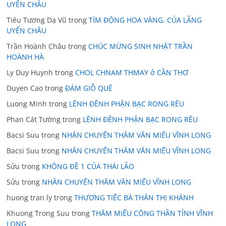
UYỂN CHÂU
Tiêu Tương Dạ Vũ
trong
TÍM ĐỘNG HOA VÀNG. CỦA LÃNG
UYỂN CHÂU
Trần Hoành Châu
trong
CHÚC MỪNG SINH NHẬT TRẦN
HOÀNH HÀ
Ly Duy Huynh
trong
CHOL CHNAM THMAY ở CẦN THƠ
Duyen Cao
trong
ĐÁM GIỖ QUÊ
Luong Minh
trong
LÊNH ĐÊNH PHẬN BẠC RONG RÊU
Phan Cát Tường
trong
LÊNH ĐÊNH PHẬN BẠC RONG RÊU
Bacsi Suu
trong
NHÂN CHUYẾN THĂM VĂN MIẾU VĨNH LONG
Bacsi Suu
trong
NHÂN CHUYẾN THĂM VĂN MIẾU VĨNH LONG
Sửu
trong
KHÔNG ĐỀ 1 CỦA THÁI LÃO
Sửu
trong
NHÂN CHUYẾN THĂM VĂN MIẾU VĨNH LONG
huong tran ly
trong
THƯƠNG TIẾC BÀ THÂN THỊ KHÁNH
Khuong Trong Suu
trong
THĂM MIẾU CÔNG THẦN TỈNH VĨNH
LONG