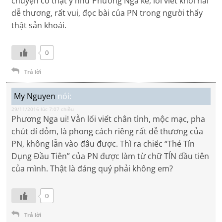
chuyện có thật y như Phương Nga kể, lối viết khôi hài
dễ thương, rất vui, đọc bài của PN trong người thấy
thật sản khoái.
0
Trả lời
My Nguyen
nói:
29/11/2016 lúc 7:07 chiều
Phương Nga ui! Vẫn lối viết chân tình, mộc mạc, pha
chút dí dỏm, là phong cách riêng rất dễ thương của
PN, không lẫn vào đâu được. Thì ra chiếc “Thẻ Tín
Dụng Đầu Tiên” của PN được làm từ chữ TÍN đầu tiên
của mình. Thật là đáng quý phải không em?
0
Trả lời