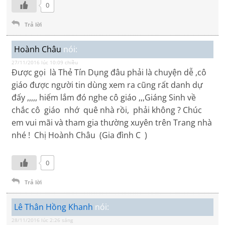
0
Trả lời
Hoành Châu
nói:
27/11/2016 lúc 10:09 chiều
Được gọi là Thẻ Tín Dụng đâu phải là chuyện dễ ,cô
giáo được người tin dùng xem ra cũng rất danh dự
đấy ,,,,, hiếm lắm đó nghe cô giáo ,,,Giáng Sinh về
chắc cô giáo nhớ quê nhà rồi, phải không ? Chúc
em vui mãi và tham gia thường xuyên trên Trang nhà
nhé ! Chị Hoành Châu (Gia đình C )
0
Trả lời
Lê Thân Hồng Khanh
nói:
28/11/2016 lúc 2:26 sáng