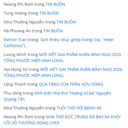
Neang Phi Rom
trong
TIN BUỒN
Tung Hoàng
trong
TIN BUỒN
Như Thường Nguyễn
trong
TIN BUỒN
Hà Phuong An
trong
TIN BUỒN
Patrice Tran
trong
Giới thiệu nhạc ghép trong clip: “Hotel
California”).
Luong Minh
trong
MỜI VIẾT GIAI PHẨM XUÂN BÍNH NGỌ 2026
TỐNG PHƯỚC HIỆP-VINH LONG.
Hai Hùng SG
trong
MỜI VIẾT GIAI PHẨM XUÂN BÍNH NGỌ 2026
TỐNG PHƯỚC HIỆP-VINH LONG.
Lãng Thanh
trong
QUÀ TẶNG CỦA TRẦN HỮU DŨNG
Thu Vàng
trong
Vĩnh biệt nhà thơ “Hoàng tử bé” Nguyễn
Quang Tấn
Như Thường Nguyễn
trong
TUỔI THƠ VỚI BÁNH MÌ
Neang Phi Rom
trong
NHÀ THƠ ĐỨC TRUNG ĐÃ BAY RA KHỎI
CÕI VÔ THƯỜNG RONG CHƠI