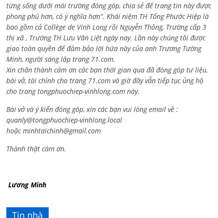
từng sống dưới mái trường đóng góp, chia sẻ để trang tin này được
phong phú hơn, có ý nghĩa hơn”. Khái niệm TH Tống Phước Hiệp là
bao gồm cả
Collège de Vinh Long rồi Nguyễn Thông,
Trường cấp 3
thị xã , Trường TH Lưu Văn Liệt ngày nay. Lần này chúng tôi được
giao toàn quyền để đảm bảo lời hứa này của anh Trương Tường
Minh, người sáng lập trang 71.com.
Xin chân thành cám ơn các bạn thời gian qua đã đóng góp tư liệu,
bài vở, tài chính cho trang 71.com và giờ đây vẫn tiếp tục ủng hộ
cho trang tongphuochiep-vinhlong.com này.
Bài vở và ý kiến đóng góp, xin các bạn vui lòng email về :
quanly@tongphuochiep-vinhlong.local
hoặc
minhtaichinh@gmail.com
Thành thật cám ơn.
Lương Minh
Tin nhà