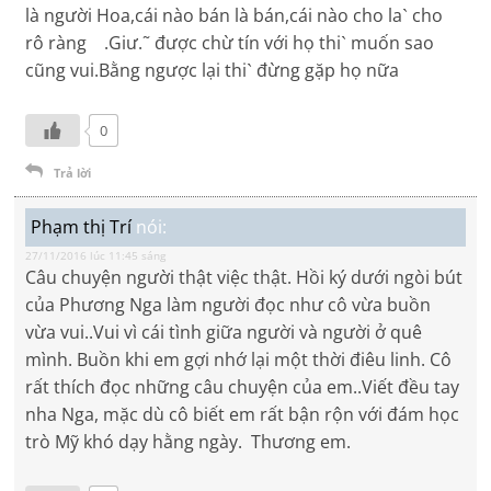
là người Hoa,cái nào bán là bán,cái nào cho laˋ cho
rô ràng .Giư.˜ được chừ tín với họ thiˋ muốn sao
cũng vui.Bằng ngược lại thiˋ đừng gặp họ nữa
0
Trả lời
Phạm thị Trí
nói:
27/11/2016 lúc 11:45 sáng
Câu chuyện người thật việc thật. Hồi ký dưới ngòi bút
của Phương Nga làm người đọc như cô vừa buồn
vừa vui..Vui vì cái tình giữa người và người ở quê
mình. Buồn khi em gợi nhớ lại một thời điêu linh. Cô
rất thích đọc những câu chuyện của em..Viết đều tay
nha Nga, mặc dù cô biết em rất bận rộn với đám học
trò Mỹ khó dạy hằng ngày. Thương em.