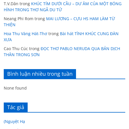
T.V.Dân
trong
KHÚC TÍM DƯỚI CẦU – DƯ ÂM CỦA MỘT BÓNG
HÌNH TRONG THƠ NGÃ DU TỬ
Neang Phi Rom
trong
MAI LƯƠNG – CỰU HS HAM LÀM TỪ
THIỆN
Hoa Thu Vàng Hát-Thơ
trong
Bài hát TÌNH KHÚC CUNG ĐÀN
XƯA
Cao Thu Cúc
trong
ĐỌC THƠ PABLO NERUDA QUA BẢN DỊCH
THÂN TRONG SƠN
Bình luận nhiều trong tuần
None found
Tác giả
(Nguyệt Hạ