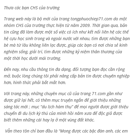
Thưa các bạn CHS của trường
Trang web này là bộ mới của trang tongphuochiep71.com do một
nhóm CHS của trường thực hiện từ năm 2009. Thời gian qua, bản
tin cũng đã làm được một số việc có ích như kết nối liên hệ các thế
hệ cựu học sinh trong và ngoài nước với nhau, tìm được những bạn
bè mà từ lâu không liên lạc được, giúp các bạn có nơi chia sẻ kinh
nghiệm sống, giải trí, tìm được những kỷ niệm thân thương của
một thời học dưới mái trường.
Đến nay, nhu cầu thông tin đa dạng, đối tượng bạn đọc cần rộng
mở, buộc lòng chúng tôi phải nâng cấp bản tin được chuyên nghiệp
hơn, hình thức phải bắt mắt hơn.
Với trang này, những chuyên mục cũ của trang 71.com gần như
được giữ lại hết, có thêm mục truyện ngắn để giới thiệu những
sáng tác mới ; mục “du lịch hàm thụ” để mọi người được giới thiệu
chuyến đi du lịch kỳ thú của mình hồi năm xưa để độc giả được
biết thêm những cái hay lạ ở một vùng đất khác.
Vẫn theo tôn chỉ ban đầu là “Mong được các bậc đàn anh, các em