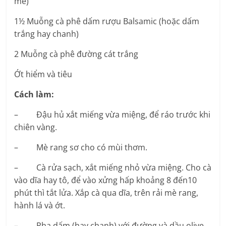
mè)
1½ Muỗng cà phê dấm rượu Balsamic (hoặc dấm
trắng hay chanh)
2 Muỗng cà phê đường cát trắng
Ớt hiểm và tiêu
Cách làm:
– Đậu hủ xắt miếng vừa miệng, để ráo trước khi
chiên vàng.
– Mè rang sơ cho có mùi thơm.
– Cà rửa sạch, xắt miếng nhỏ vừa miệng. Cho cà
vào dĩa hay tô, để vào xửng hấp khoảng 8 đến10
phút thì tắt lửa. Xắp cà qua dĩa, trên rải mè rang,
hành lá và ớt.
– Pha dấm (hay chanh) với đường và dầu olive