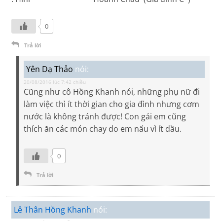
0
Trả lời
Yên Dạ Thảo
nói:
20/08/2016 lúc 7:42 chiều
Cũng như cô Hồng Khanh nói, những phụ nữ đi
làm việc thì ít thời gian cho gia đình nhưng cơm
nước là không tránh được! Con gái em cũng
thích ăn các món chay do em nấu vì ít dầu.
0
Trả lời
Lê Thân Hồng Khanh
nói: