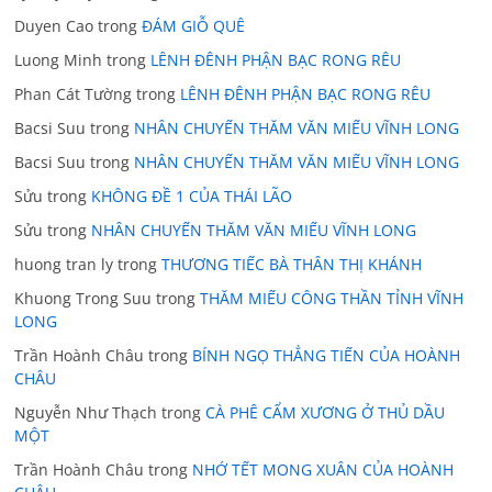
Duyen Cao
trong
ĐÁM GIỖ QUÊ
Luong Minh
trong
LÊNH ĐÊNH PHẬN BẠC RONG RÊU
Phan Cát Tường
trong
LÊNH ĐÊNH PHẬN BẠC RONG RÊU
Bacsi Suu
trong
NHÂN CHUYẾN THĂM VĂN MIẾU VĨNH LONG
Bacsi Suu
trong
NHÂN CHUYẾN THĂM VĂN MIẾU VĨNH LONG
Sửu
trong
KHÔNG ĐỀ 1 CỦA THÁI LÃO
Sửu
trong
NHÂN CHUYẾN THĂM VĂN MIẾU VĨNH LONG
huong tran ly
trong
THƯƠNG TIẾC BÀ THÂN THỊ KHÁNH
Khuong Trong Suu
trong
THĂM MIẾU CÔNG THẦN TỈNH VĨNH
LONG
Trần Hoành Châu
trong
BÍNH NGỌ THẲNG TIẾN CỦA HOÀNH
CHÂU
Nguyễn Như Thạch
trong
CÀ PHÊ CẨM XƯƠNG Ở THỦ DẦU
MỘT
Trần Hoành Châu
trong
NHỚ TẾT MONG XUÂN CỦA HOÀNH