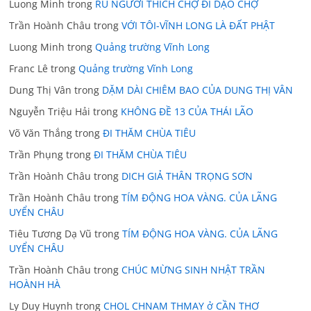
Luong Minh
trong
RỦ NGƯỜI THÍCH CHỢ ĐI DẠO CHỢ
Trần Hoành Châu
trong
VỚI TÔI-VĨNH LONG LÀ ĐẤT PHẬT
Luong Minh
trong
Quảng trường Vĩnh Long
Franc Lê
trong
Quảng trường Vĩnh Long
Dung Thị Vân
trong
DẶM DÀI CHIÊM BAO CỦA DUNG THỊ VÂN
Nguyễn Triệu Hải
trong
KHÔNG ĐỀ 13 CỦA THÁI LÃO
Võ Văn Thắng
trong
ĐI THĂM CHÙA TIÊU
Trần Phụng
trong
ĐI THĂM CHÙA TIÊU
Trần Hoành Châu
trong
DICH GIẢ THÂN TRỌNG SƠN
Trần Hoành Châu
trong
TÍM ĐỘNG HOA VÀNG. CỦA LÃNG
UYỂN CHÂU
Tiêu Tương Dạ Vũ
trong
TÍM ĐỘNG HOA VÀNG. CỦA LÃNG
UYỂN CHÂU
Trần Hoành Châu
trong
CHÚC MỪNG SINH NHẬT TRẦN
HOÀNH HÀ
Ly Duy Huynh
trong
CHOL CHNAM THMAY ở CẦN THƠ