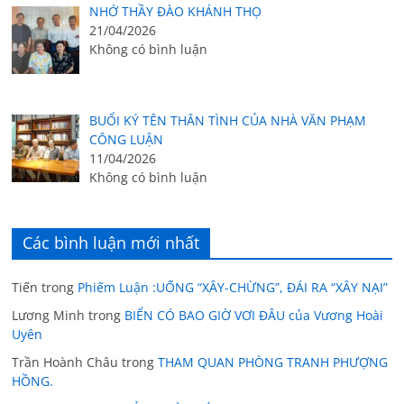
NHỚ THẦY ĐÀO KHÁNH THỌ
21/04/2026
Không có bình luận
BUỔI KÝ TÊN THÂN TÌNH CỦA NHÀ VĂN PHẠM
CÔNG LUẬN
11/04/2026
Không có bình luận
Các bình luận mới nhất
Tiến
trong
Phiếm Luận :UỐNG “XÂY-CHỪNG”, ĐÁI RA “XÂY NẠI”
Lương Minh
trong
BIỂN CÓ BAO GIỜ VƠI ĐÂU của Vương Hoài
Uyên
Trần Hoành Châu
trong
THAM QUAN PHÒNG TRANH PHƯỢNG
HỒNG.