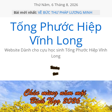
Thứ Năm, 6 Tháng 8, 2026
Bài mới nhất:
VỀ BỨC THƯ PHÁP LƯƠNG MINH
GẶP Ở MỸ
Tống Phước Hiệp
HỌC SỬ HỒI XƯA
MỘT ĐỜI ĐI QUA NHỮNG TRANG
SÁCH
Vĩnh Long
BẤT CHỢT CỦA CHÂU LỆ DUNG
CÀ PHÊ NGẮM NÚI
Website Dành cho cựu học sinh Tống Phước Hiệp Vĩnh
Long