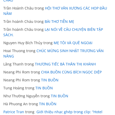
CHÂU
Trần Hoành Châu
trong
HỘI THƠ VĂN XƯƠNG CÁC HOP ĐẦU
NĂM
Trần hoành Cháu
trong
BÀI THƠ TIỄN MẸ
Trần hoành Châu
trong
LẠI NÓI VỀ CÂU CHUYỆN BIÊN TẬP
SÁCH.
Nguyen Huy Bích Thủy
trong
MẸ TÔI VÀ QUÊ NGOẠI
Hoai Thuong
trong
CHÚC MỪNG SINH NHẬT TRƯƠNG VĂN
NĂNG
Lãng Thanh
trong
THƯƠNG TIẾC BÀ THÂN THỊ KHÁNH
Neang Phi Rom
trong
CHIA BUỒN CÙNG BÍCH NGỌC DIỆP
Neang Phi Rom
trong
TIN BUỒN
Tung Hoàng
trong
TIN BUỒN
Như Thường Nguyễn
trong
TIN BUỒN
Hà Phuong An
trong
TIN BUỒN
Patrice Tran
trong
Giới thiệu nhạc ghép trong clip: “Hotel