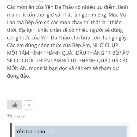
17/08/2016 lúc 8:56 chiều
Các món ăn của Yên Dạ Thảo có nhiều ưu điểm, lành
mạnh, ít tốn thời giờ và nhất là ngon miệng. Mùa Vu
Lan mà Bếp Ấm có các món chay thì thật là ” thiên
thời, địa lợi “, chắc chắn sẽ có nhiều người sẽ dùng
công thức của Yên Dạ Thảo cho bữa cơm hàng ngày.
Các em dùng công thức của Bếp Ấm, NHỚ CHỤP
MỘT TẤM HÌNH THÀNH QUẢ, ĐẦU THÁNG 11 BẾP ẤM
SẼ CÓ CUỘC TRIỄN LÃM BỎ TÚI THÀNH QUẢ CUẢ CÁC
MÓN ĂN, mong là bạn đọc và các em sẽ tham dự
đông đảo.
0
Trả lời
Yên Dạ Thảo
nói: