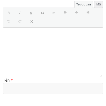
Trực quan
Mã
Tên
*