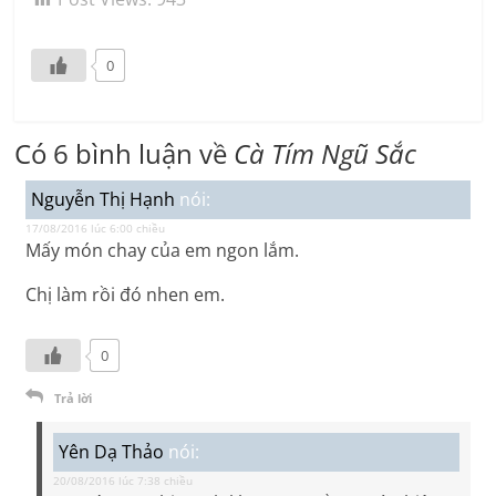
0
Có 6 bình luận về
Cà Tím Ngũ Sắc
Nguyễn Thị Hạnh
nói:
17/08/2016 lúc 6:00 chiều
Mấy món chay của em ngon lắm.
Chị làm rồi đó nhen em.
0
Trả lời
Yên Dạ Thảo
nói:
20/08/2016 lúc 7:38 chiều