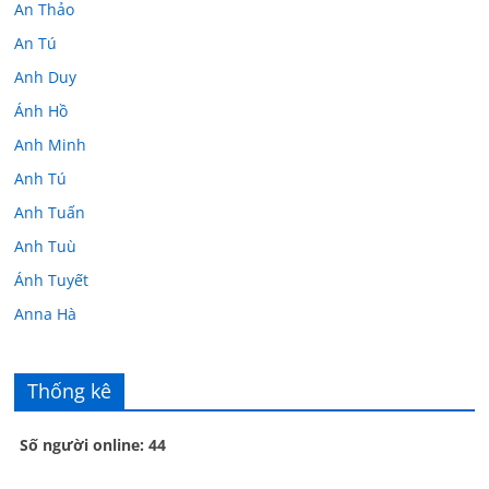
An Thảo
An Tú
Anh Duy
Ánh Hồ
Anh Minh
Anh Tú
Anh Tuấn
Anh Tuù
Ánh Tuyết
Anna Hà
Anth Đoàn
Âu Tú Vân
Thống kê
Bác sĩ Hoa
Số người online: 44
Bác sĩ Stephen Mak
Bác Đạt