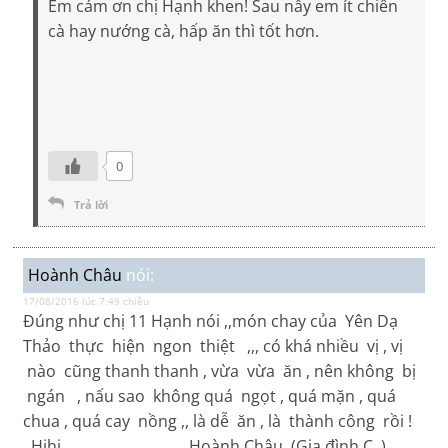
Em cám ơn chị Hạnh khen! Sau nầy em ít chiên
cà hay nướng cà, hấp ăn thì tốt hơn.
0
Trả lời
Hoành Châu
nói:
17/08/2016 lúc 7:49 chiều
Đúng như chị 11 Hạnh nói ,,món chay của Yên Dạ
Thảo thực hiện ngon thiệt ,,, có khá nhiều vị , vị
nào cũng thanh thanh , vừa vừa ăn , nên không bị
ngán , nấu sao không quá ngọt , quá mặn , quá
chua , quá cay nồng ,, là dễ ăn , là thành công rồi !
. Hihi Hoành Châu (Gia đình C )