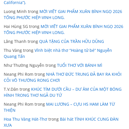
California”).
Luong Minh
trong
MỜI VIẾT GIAI PHẨM XUÂN BÍNH NGỌ 2026
TỐNG PHƯỚC HIỆP-VINH LONG.
Hai Hùng SG
trong
MỜI VIẾT GIAI PHẨM XUÂN BÍNH NGỌ 2026
TỐNG PHƯỚC HIỆP-VINH LONG.
Lãng Thanh
trong
QUÀ TẶNG CỦA TRẦN HỮU DŨNG
Thu Vàng
trong
Vĩnh biệt nhà thơ “Hoàng tử bé” Nguyễn
Quang Tấn
Như Thường Nguyễn
trong
TUỔI THƠ VỚI BÁNH MÌ
Neang Phi Rom
trong
NHÀ THƠ ĐỨC TRUNG ĐÃ BAY RA KHỎI
CÕI VÔ THƯỜNG RONG CHƠI
T.V.Dân
trong
KHÚC TÍM DƯỚI CẦU – DƯ ÂM CỦA MỘT BÓNG
HÌNH TRONG THƠ NGÃ DU TỬ
Neang Phi Rom
trong
MAI LƯƠNG – CỰU HS HAM LÀM TỪ
THIỆN
Hoa Thu Vàng Hát-Thơ
trong
Bài hát TÌNH KHÚC CUNG ĐÀN
XƯA