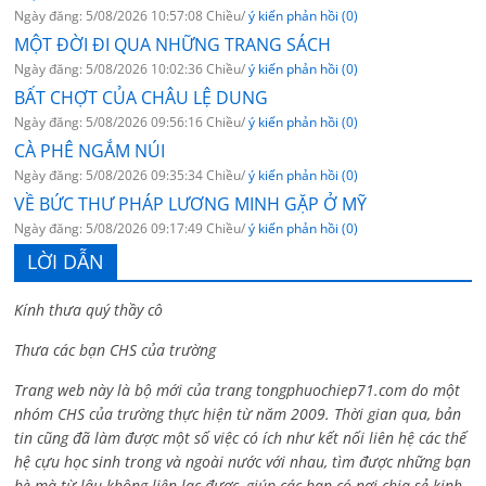
Ngày đăng: 5/08/2026 10:57:08 Chiều/
ý kiến phản hồi (0)
MỘT ĐỜI ĐI QUA NHỮNG TRANG SÁCH
Ngày đăng: 5/08/2026 10:02:36 Chiều/
ý kiến phản hồi (0)
BẤT CHỢT CỦA CHÂU LỆ DUNG
Ngày đăng: 5/08/2026 09:56:16 Chiều/
ý kiến phản hồi (0)
CÀ PHÊ NGẮM NÚI
Ngày đăng: 5/08/2026 09:35:34 Chiều/
ý kiến phản hồi (0)
VỀ BỨC THƯ PHÁP LƯƠNG MINH GẶP Ở MỸ
Ngày đăng: 5/08/2026 09:17:49 Chiều/
ý kiến phản hồi (0)
LỜI DẪN
Kính thưa quý thầy cô
Thưa các bạn CHS của trường
Trang web này là bộ mới của trang tongphuochiep71.com do một
nhóm CHS của trường thực hiện từ năm 2009. Thời gian qua, bản
tin cũng đã làm được một số việc có ích như kết nối liên hệ các thế
hệ cựu học sinh trong và ngoài nước với nhau, tìm được những bạn
bè mà từ lâu không liên lạc được, giúp các bạn có nơi chia sẻ kinh