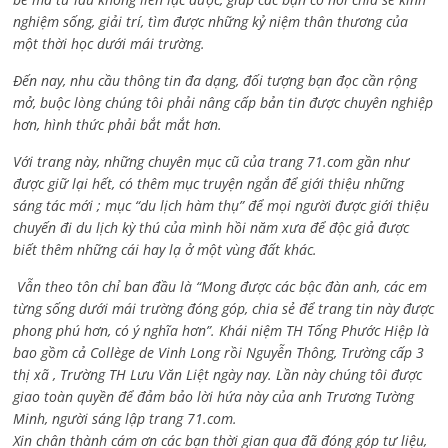
nghiệm sống, giải trí, tìm được những kỷ niệm thân thương của
một thời học dưới mái trường.
Đến nay, nhu cầu thông tin đa dạng, đối tượng bạn đọc cần rộng
mở, buộc lòng chúng tôi phải nâng cấp bản tin được chuyên nghiệp
hơn, hình thức phải bắt mắt hơn.
Với trang này, những chuyên mục cũ của trang 71.com gần như
được giữ lại hết, có thêm mục truyện ngắn để giới thiệu những
sáng tác mới ; mục “du lịch hàm thụ” để mọi người được giới thiệu
chuyến đi du lịch kỳ thú của mình hồi năm xưa để độc giả được
biết thêm những cái hay lạ ở một vùng đất khác.
Vẫn theo tôn chỉ ban đầu là “Mong được các bậc đàn anh, các em
từng sống dưới mái trường đóng góp, chia sẻ để trang tin này được
phong phú hơn, có ý nghĩa hơn”. Khái niệm TH Tống Phước Hiệp là
bao gồm cả
Collège de Vinh Long rồi Nguyễn Thông,
Trường cấp 3
thị xã , Trường TH Lưu Văn Liệt ngày nay. Lần này chúng tôi được
giao toàn quyền để đảm bảo lời hứa này của anh Trương Tường
Minh, người sáng lập trang 71.com.
Xin chân thành cám ơn các bạn thời gian qua đã đóng góp tư liệu,