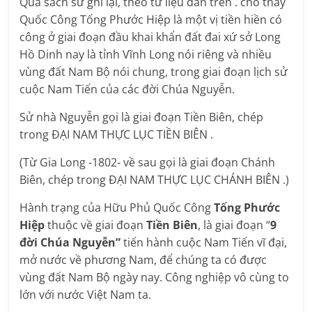
Qua sách sử ghi lại, theo tư liệu dẫn trên . cho thấy
Quốc Công Tống Phước Hiệp là một vị tiền hiền có
công ở giai đoạn đầu khai khẩn đất đai xứ sở Long
Hồ Dinh nay là tỉnh Vĩnh Long nói riêng và nhiều
vùng đất Nam Bộ nói chung, trong giai đoạn lịch sử
cuộc Nam Tiến của các đời Chúa Nguyễn.
Sử nhà Nguyễn gọi là giai đoạn Tiền Biên, chép
trong ĐẠI NAM THỰC LỤC TIỀN BIÊN .
(Từ Gia Long -1802- về sau gọi là giai đoạn Chánh
Biên, chép trong ĐẠI NAM THỰC LỤC CHÁNH BIÊN .)
Hành trạng của Hữu Phủ Quốc Công
Tống Phước
Hiệp
thuộc về giai đoạn
Tiền Biên
, là giai đoạn “
9
đời Chúa Nguyễn”
tiến hành cuộc Nam Tiến vĩ đại,
mở nước về phương Nam, để chúng ta có được
vùng đất Nam Bộ ngày nay. Công nghiệp vô cùng to
lớn với nước Việt Nam ta.