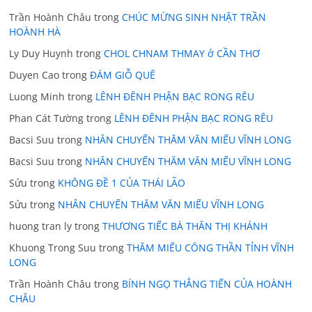
Trần Hoành Châu
trong
CHÚC MỪNG SINH NHẬT TRẦN
HOÀNH HÀ
Ly Duy Huynh
trong
CHOL CHNAM THMAY ở CẦN THƠ
Duyen Cao
trong
ĐÁM GIỖ QUÊ
Luong Minh
trong
LÊNH ĐÊNH PHẬN BẠC RONG RÊU
Phan Cát Tường
trong
LÊNH ĐÊNH PHẬN BẠC RONG RÊU
Bacsi Suu
trong
NHÂN CHUYẾN THĂM VĂN MIẾU VĨNH LONG
Bacsi Suu
trong
NHÂN CHUYẾN THĂM VĂN MIẾU VĨNH LONG
Sửu
trong
KHÔNG ĐỀ 1 CỦA THÁI LÃO
Sửu
trong
NHÂN CHUYẾN THĂM VĂN MIẾU VĨNH LONG
huong tran ly
trong
THƯƠNG TIẾC BÀ THÂN THỊ KHÁNH
Khuong Trong Suu
trong
THĂM MIẾU CÔNG THẦN TỈNH VĨNH
LONG
Trần Hoành Châu
trong
BÍNH NGỌ THẲNG TIẾN CỦA HOÀNH
CHÂU