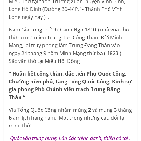
Miếu Thờ tại thôn Trường Xuân, huyện Vĩnh Bình,
Long Hồ Dinh (Đường 30-4/ P.1- Thành Phố Vĩnh
Long ngày nay ) .
Năm Gia Long thứ 9 ( Canh Ngọ 1810 ) nhà vua cho
thờ cụ nơi miếu Trung Tiết Công Thần. Đời Minh
Mạng, lại truy phong làm Trung Đẳng Thần vào
ngày 24 tháng 9 năm Minh Mạng thứ ba ( 1823 ) .
Sắc văn thờ tại Miếu Hội Đồng :
“ Huân liệt công thần, đặc tiến Phụ Quốc Công,
Chưởng hiền phủ, tặng Tống Quốc Công, Kinh sự
gia phong Phò Chánh viên trạch Trung Đẳng
Thần “
Vía Tống Quốc Công nhằm mùng
2
và mùng
3
tháng
6
âm lịch hàng năm. Một trong những câu đối tại
miếu thờ :
Quốc vận trung hưng. Lân Các thinh danh, thiên cổ tại .