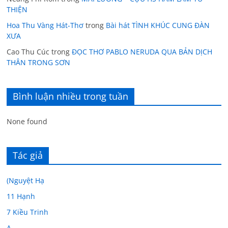
THIỆN
Hoa Thu Vàng Hát-Thơ
trong
Bài hát TÌNH KHÚC CUNG ĐÀN
XƯA
Cao Thu Cúc
trong
ĐỌC THƠ PABLO NERUDA QUA BẢN DỊCH
THÂN TRONG SƠN
Bình luận nhiều trong tuần
None found
Tác giả
(Nguyệt Hạ
11 Hạnh
7 Kiều Trinh
A