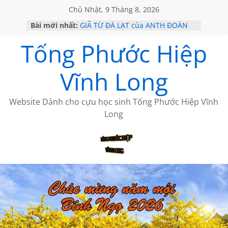
Chủ Nhật, 9 Tháng 8, 2026
Bài mới nhất:
GIÃ TỪ ĐÀ LẠT của ANTH ĐOÀN
SÀI GÒN – HÒN NGỌC VIỄN ĐÔNG
Tống Phước Hiệp
KHÔNG ĐỀ 20 CỦA THÁI LÃO
KHÔNG ĐỀ 19 CỦA THÁI LÃO
CHÙM THƠ CỦA BÍCH HÀ
Vĩnh Long
Website Dành cho cựu học sinh Tống Phước Hiệp Vĩnh
Long