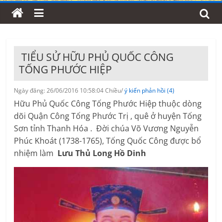
TIỂU SỬ HỮU PHỦ QUỐC CÔNG
TỐNG PHƯỚC HIỆP
Ngày đăng: 26/06/2016 10:58:04 Chiều/
ý kiến phản hồi (4)
Hữu Phủ Quốc Công Tống Phước Hiệp thuộc dòng
dõi Quận Công Tống Phước Trị , quê ở huyện Tống
Sơn tỉnh Thanh Hóa . Đời chúa Võ Vương Nguyễn
Phúc Khoát (1738-1765), Tống Quốc Công được bổ
nhiệm làm
Lưu Thủ Long Hồ Dinh