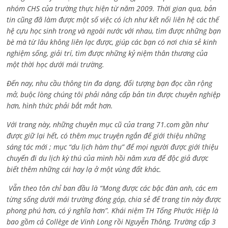
nhóm CHS của trường thực hiện từ năm 2009. Thời gian qua, bản
tin cũng đã làm được một số việc có ích như kết nối liên hệ các thế
hệ cựu học sinh trong và ngoài nước với nhau, tìm được những bạn
bè mà từ lâu không liên lạc được, giúp các bạn có nơi chia sẻ kinh
nghiệm sống, giải trí, tìm được những kỷ niệm thân thương của
một thời học dưới mái trường.
Đến nay, nhu cầu thông tin đa dạng, đối tượng bạn đọc cần rộng
mở, buộc lòng chúng tôi phải nâng cấp bản tin được chuyên nghiệp
hơn, hình thức phải bắt mắt hơn.
Với trang này, những chuyên mục cũ của trang 71.com gần như
được giữ lại hết, có thêm mục truyện ngắn để giới thiệu những
sáng tác mới ; mục “du lịch hàm thụ” để mọi người được giới thiệu
chuyến đi du lịch kỳ thú của mình hồi năm xưa để độc giả được
biết thêm những cái hay lạ ở một vùng đất khác.
Vẫn theo tôn chỉ ban đầu là “Mong được các bậc đàn anh, các em
từng sống dưới mái trường đóng góp, chia sẻ để trang tin này được
phong phú hơn, có ý nghĩa hơn”. Khái niệm TH Tống Phước Hiệp là
bao gồm cả
Collège de Vinh Long rồi Nguyễn Thông,
Trường cấp 3