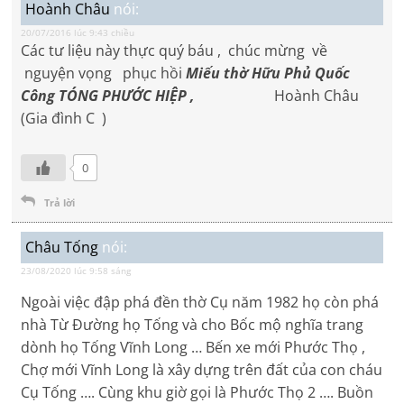
Hoành Châu
nói:
20/07/2016 lúc 9:43 chiều
Các tư liệu này thực quý báu , chúc mừng về
nguyện vọng phục hồi
Miếu thờ Hữu Phủ Quốc
Công TÓNG PHƯỚC HIỆP ,
Hoành Châu
(Gia đình C )
0
Trả lời
Châu Tống
nói:
23/08/2020 lúc 9:58 sáng
Ngoài việc đập phá đền thờ Cụ năm 1982 họ còn phá
nhà Từ Đường họ Tống và cho Bốc mộ nghĩa trang
dònh họ Tống Vĩnh Long … Bến xe mới Phước Thọ ,
Chợ mới Vĩnh Long là xây dựng trên đất của con cháu
Cụ Tống …. Cùng khu giờ gọi là Phước Thọ 2 …. Buồn