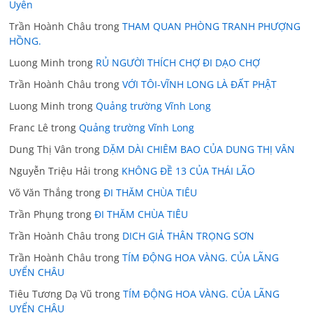
Uyên
Trần Hoành Châu
trong
THAM QUAN PHÒNG TRANH PHƯỢNG
HỒNG.
Luong Minh
trong
RỦ NGƯỜI THÍCH CHỢ ĐI DẠO CHỢ
Trần Hoành Châu
trong
VỚI TÔI-VĨNH LONG LÀ ĐẤT PHẬT
Luong Minh
trong
Quảng trường Vĩnh Long
Franc Lê
trong
Quảng trường Vĩnh Long
Dung Thị Vân
trong
DẶM DÀI CHIÊM BAO CỦA DUNG THỊ VÂN
Nguyễn Triệu Hải
trong
KHÔNG ĐỀ 13 CỦA THÁI LÃO
Võ Văn Thắng
trong
ĐI THĂM CHÙA TIÊU
Trần Phụng
trong
ĐI THĂM CHÙA TIÊU
Trần Hoành Châu
trong
DICH GIẢ THÂN TRỌNG SƠN
Trần Hoành Châu
trong
TÍM ĐỘNG HOA VÀNG. CỦA LÃNG
UYỂN CHÂU
Tiêu Tương Dạ Vũ
trong
TÍM ĐỘNG HOA VÀNG. CỦA LÃNG
UYỂN CHÂU