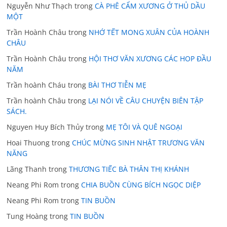
Nguyễn Như Thạch
trong
CÀ PHÊ CẨM XƯƠNG Ở THỦ DẦU
MỘT
Trần Hoành Châu
trong
NHỚ TẾT MONG XUÂN CỦA HOÀNH
CHÂU
Trần Hoành Châu
trong
HỘI THƠ VĂN XƯƠNG CÁC HOP ĐẦU
NĂM
Trần hoành Cháu
trong
BÀI THƠ TIỄN MẸ
Trần hoành Châu
trong
LẠI NÓI VỀ CÂU CHUYỆN BIÊN TẬP
SÁCH.
Nguyen Huy Bích Thủy
trong
MẸ TÔI VÀ QUÊ NGOẠI
Hoai Thuong
trong
CHÚC MỪNG SINH NHẬT TRƯƠNG VĂN
NĂNG
Lãng Thanh
trong
THƯƠNG TIẾC BÀ THÂN THỊ KHÁNH
Neang Phi Rom
trong
CHIA BUỒN CÙNG BÍCH NGỌC DIỆP
Neang Phi Rom
trong
TIN BUỒN
Tung Hoàng
trong
TIN BUỒN