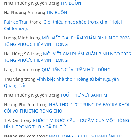
Như Thường Nguyễn
trong
TIN BUỒN
Hà Phuong An
trong
TIN BUỒN
Patrice Tran
trong
Giới thiệu nhạc ghép trong clip: “Hotel
California”).
Luong Minh
trong
MỜI VIẾT GIAI PHẨM XUÂN BÍNH NGỌ 2026
TỐNG PHƯỚC HIỆP-VINH LONG.
Hai Hùng SG
trong
MỜI VIẾT GIAI PHẨM XUÂN BÍNH NGỌ 2026
TỐNG PHƯỚC HIỆP-VINH LONG.
Lãng Thanh
trong
QUÀ TẶNG CỦA TRẦN HỮU DŨNG
Thu Vàng
trong
Vĩnh biệt nhà thơ “Hoàng tử bé” Nguyễn
Quang Tấn
Như Thường Nguyễn
trong
TUỔI THƠ VỚI BÁNH MÌ
Neang Phi Rom
trong
NHÀ THƠ ĐỨC TRUNG ĐÃ BAY RA KHỎI
CÕI VÔ THƯỜNG RONG CHƠI
T.V.Dân
trong
KHÚC TÍM DƯỚI CẦU – DƯ ÂM CỦA MỘT BÓNG
HÌNH TRONG THƠ NGÃ DU TỬ
Neang Phi Rom
trong
MAI LƯƠNG – CỰU HS HAM LÀM TỪ