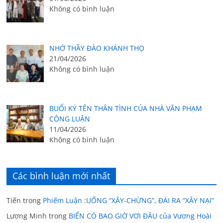
Không có bình luận
NHỚ THẦY ĐÀO KHÁNH THỌ
21/04/2026
Không có bình luận
BUỔI KÝ TÊN THÂN TÌNH CỦA NHÀ VĂN PHẠM
CÔNG LUẬN
11/04/2026
Không có bình luận
Các bình luận mới nhất
Tiến
trong
Phiếm Luận :UỐNG “XÂY-CHỪNG”, ĐÁI RA “XÂY NẠI”
Lương Minh
trong
BIỂN CÓ BAO GIỜ VƠI ĐÂU của Vương Hoài