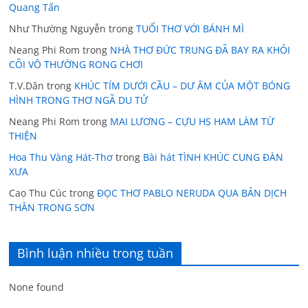
Quang Tấn
Như Thường Nguyễn
trong
TUỔI THƠ VỚI BÁNH MÌ
Neang Phi Rom
trong
NHÀ THƠ ĐỨC TRUNG ĐÃ BAY RA KHỎI
CÕI VÔ THƯỜNG RONG CHƠI
T.V.Dân
trong
KHÚC TÍM DƯỚI CẦU – DƯ ÂM CỦA MỘT BÓNG
HÌNH TRONG THƠ NGÃ DU TỬ
Neang Phi Rom
trong
MAI LƯƠNG – CỰU HS HAM LÀM TỪ
THIỆN
Hoa Thu Vàng Hát-Thơ
trong
Bài hát TÌNH KHÚC CUNG ĐÀN
XƯA
Cao Thu Cúc
trong
ĐỌC THƠ PABLO NERUDA QUA BẢN DỊCH
THÂN TRONG SƠN
Bình luận nhiều trong tuần
None found