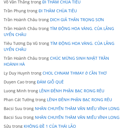
Võ Văn Thắng
trong
ĐI THĂM CHÙA TIÊU
Trần Phụng
trong
ĐI THĂM CHÙA TIÊU
Trần Hoành Châu
trong
DICH GIẢ THÂN TRỌNG SƠN
Trần Hoành Châu
trong
TÍM ĐỘNG HOA VÀNG. CỦA LÃNG
UYỂN CHÂU
Tiêu Tương Dạ Vũ
trong
TÍM ĐỘNG HOA VÀNG. CỦA LÃNG
UYỂN CHÂU
Trần Hoành Châu
trong
CHÚC MỪNG SINH NHẬT TRẦN
HOÀNH HÀ
Ly Duy Huynh
trong
CHOL CHNAM THMAY ở CẦN THƠ
Duyen Cao
trong
ĐÁM GIỖ QUÊ
Luong Minh
trong
LÊNH ĐÊNH PHẬN BẠC RONG RÊU
Phan Cát Tường
trong
LÊNH ĐÊNH PHẬN BẠC RONG RÊU
Bacsi Suu
trong
NHÂN CHUYẾN THĂM VĂN MIẾU VĨNH LONG
Bacsi Suu
trong
NHÂN CHUYẾN THĂM VĂN MIẾU VĨNH LONG
Sửu
trong
KHÔNG ĐỀ 1 CỦA THÁI LÃO