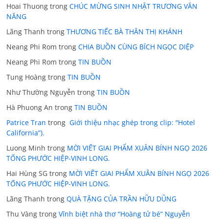
Hoai Thuong
trong
CHÚC MỪNG SINH NHẬT TRƯƠNG VĂN
NĂNG
Lãng Thanh
trong
THƯƠNG TIẾC BÀ THÂN THỊ KHÁNH
Neang Phi Rom
trong
CHIA BUỒN CÙNG BÍCH NGỌC DIỆP
Neang Phi Rom
trong
TIN BUỒN
Tung Hoàng
trong
TIN BUỒN
Như Thường Nguyễn
trong
TIN BUỒN
Hà Phuong An
trong
TIN BUỒN
Patrice Tran
trong
Giới thiệu nhạc ghép trong clip: “Hotel
California”).
Luong Minh
trong
MỜI VIẾT GIAI PHẨM XUÂN BÍNH NGỌ 2026
TỐNG PHƯỚC HIỆP-VINH LONG.
Hai Hùng SG
trong
MỜI VIẾT GIAI PHẨM XUÂN BÍNH NGỌ 2026
TỐNG PHƯỚC HIỆP-VINH LONG.
Lãng Thanh
trong
QUÀ TẶNG CỦA TRẦN HỮU DŨNG
Thu Vàng
trong
Vĩnh biệt nhà thơ “Hoàng tử bé” Nguyễn