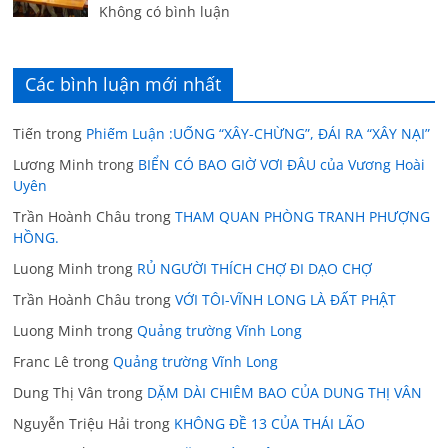
Không có bình luận
Các bình luận mới nhất
Tiến
trong
Phiếm Luận :UỐNG “XÂY-CHỪNG”, ĐÁI RA “XÂY NẠI”
Lương Minh
trong
BIỂN CÓ BAO GIỜ VƠI ĐÂU của Vương Hoài
Uyên
Trần Hoành Châu
trong
THAM QUAN PHÒNG TRANH PHƯỢNG
HỒNG.
Luong Minh
trong
RỦ NGƯỜI THÍCH CHỢ ĐI DẠO CHỢ
Trần Hoành Châu
trong
VỚI TÔI-VĨNH LONG LÀ ĐẤT PHẬT
Luong Minh
trong
Quảng trường Vĩnh Long
Franc Lê
trong
Quảng trường Vĩnh Long
Dung Thị Vân
trong
DẶM DÀI CHIÊM BAO CỦA DUNG THỊ VÂN
Nguyễn Triệu Hải
trong
KHÔNG ĐỀ 13 CỦA THÁI LÃO