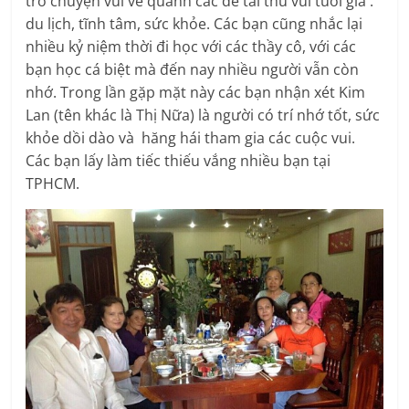
trò chuyện vui vẻ quanh các đề tài thú vui tuổi già :
du lịch, tĩnh tâm, sức khỏe. Các bạn cũng nhắc lại
nhiều kỷ niệm thời đi học với các thầy cô, với các
bạn học cá biệt mà đến nay nhiều người vẫn còn
nhớ. Trong lần gặp mặt này các bạn nhận xét Kim
Lan (tên khác là Thị Nữa) là người có trí nhớ tốt, sức
khỏe dồi dào và hăng hái tham gia các cuộc vui.
Các bạn lấy làm tiếc thiếu vắng nhiều bạn tại
TPHCM.