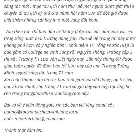
sáng tác mới ; mục “du lịch hàm thụ” để mọi người được giới thiệu
chuyến đi du lịch kỳ thú của mình hồi năm xưa để độc giả được
biết thêm những cái hay lạ ở một vùng đất khác.
Vẫn theo tôn chỉ ban đầu là “Mong được các bậc đàn anh, các em
từng sống dưới mái trường đóng góp, chia sẻ để trang tin này được
phong phú hơn, có ý nghĩa hơn”. Khái niệm TH Tống Phước Hiệp là
bao gồm cả
Collège de Vinh Long rồi Nguyễn Thông,
Trường cấp 3
thị xã , Trường TH Lưu Văn Liệt ngày nay. Lần này chúng tôi được
giao toàn quyền để đảm bảo lời hứa này của anh Trương Tường
Minh, người sáng lập trang 71.com.
Xin chân thành cám ơn các bạn thời gian qua đã đóng góp tư liệu,
bài vở, tài chính cho trang 71.com và giờ đây vẫn tiếp tục ủng hộ
cho trang tongphuochiep-vinhlong.com này.
Bài vở và ý kiến đóng góp, xin các bạn vui lòng email về :
quanly@tongphuochiep-vinhlong.local
hoặc
minhtaichinh@gmail.com
Thành thật cám ơn.