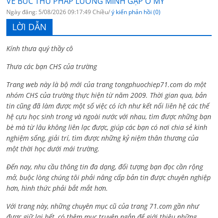
VỀ BỨC THƯ PHÁP LƯƠNG MINH GẶP Ở MỸ
Ngày đăng: 5/08/2026 09:17:49 Chiều/
ý kiến phản hồi (0)
LỜI DẪN
Kính thưa quý thầy cô
Thưa các bạn CHS của trường
Trang web này là bộ mới của trang tongphuochiep71.com do một
nhóm CHS của trường thực hiện từ năm 2009. Thời gian qua, bản
tin cũng đã làm được một số việc có ích như kết nối liên hệ các thế
hệ cựu học sinh trong và ngoài nước với nhau, tìm được những bạn
bè mà từ lâu không liên lạc được, giúp các bạn có nơi chia sẻ kinh
nghiệm sống, giải trí, tìm được những kỷ niệm thân thương của
một thời học dưới mái trường.
Đến nay, nhu cầu thông tin đa dạng, đối tượng bạn đọc cần rộng
mở, buộc lòng chúng tôi phải nâng cấp bản tin được chuyên nghiệp
hơn, hình thức phải bắt mắt hơn.
Với trang này, những chuyên mục cũ của trang 71.com gần như
được giữ lại hết, có thêm mục truyện ngắn để giới thiệu những