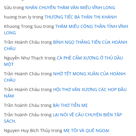
Sửu
trong
NHÂN CHUYẾN THĂM VĂN MIẾU VĨNH LONG
huong tran ly
trong
THƯƠNG TIẾC BÀ THÂN THỊ KHÁNH
Khuong Trong Suu
trong
THĂM MIẾU CÔNG THẦN TỈNH VĨNH
LONG
Trần Hoành Châu
trong
BÍNH NGỌ THẲNG TIẾN CỦA HOÀNH
CHÂU
Nguyễn Như Thạch
trong
CÀ PHÊ CẨM XƯƠNG Ở THỦ DẦU
MỘT
Trần Hoành Châu
trong
NHỚ TẾT MONG XUÂN CỦA HOÀNH
CHÂU
Trần Hoành Châu
trong
HỘI THƠ VĂN XƯƠNG CÁC HOP ĐẦU
NĂM
Trần hoành Cháu
trong
BÀI THƠ TIỄN MẸ
Trần hoành Châu
trong
LẠI NÓI VỀ CÂU CHUYỆN BIÊN TẬP
SÁCH.
Nguyen Huy Bích Thủy
trong
MẸ TÔI VÀ QUÊ NGOẠI