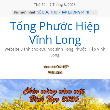
Thứ Sáu, 7 Tháng 8, 2026
Bài mới nhất:
VỀ BỨC THƯ PHÁP LƯƠNG MINH
GẶP Ở MỸ
Tống Phước Hiệp
HỌC SỬ HỒI XƯA
MỘT ĐỜI ĐI QUA NHỮNG TRANG
SÁCH
Vĩnh Long
BẤT CHỢT CỦA CHÂU LỆ DUNG
CÀ PHÊ NGẮM NÚI
Website Dành cho cựu học sinh Tống Phước Hiệp Vĩnh
Long