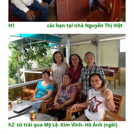
H1 các bạn tại nhà Nguyễn Thị Việt
h2 từ trái qua Mỹ Lệ- Kim Vĩnh- Hồ Ánh (ngồi)