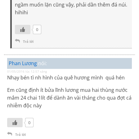
ngầm muốn lặn cũng vậy, phải dằn thêm đá núi.
hihihi
0
Trả lời
Phan Lương
nói:
01/05/2016 lúc 12:57 sáng
Nhạy bén tì nh hình của quê hương mình quá hén
Em cũng định ít bửa lĩnh lương mua hai thùng nước
mắm 24 chai 1lít để dành ăn vài tháng cho qua đợt cá
nhiễm độc này
0
Trả lời