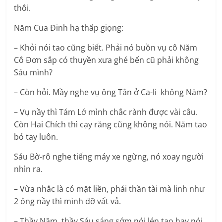
thôi.
Năm Cua Đinh hạ thấp giọng:
– Khỏi nói tao cũng biết. Phải nó buồn vụ cô Năm
Cô Đơn sắp có thuyền xưa ghé bến cũ phải không
Sáu mình?
– Còn hỏi. Mầy nghe vụ ông Tân ở Ca-li không Năm?
– Vụ nầy thì Tám Lớ mình chắc rành được vài câu.
Còn Hai Chích thì cạy răng cũng không nói. Năm tao
bó tay luôn.
Sáu Bờ-rô nghe tiếng máy xe ngừng, nó xoay người
nhìn ra.
– Vừa nhắc là có mặt liền, phải thần tài mà linh như
2 ông nầy thì mình đỡ vất vả.
– Thầy Năm, thầy Sáu sáng sớm nói lén tao hay nói