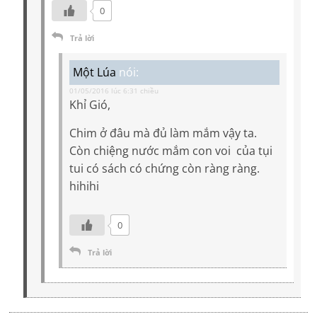
0
Trả lời
Một Lúa
nói:
01/05/2016 lúc 6:31 chiều
Khỉ Gió,
Chim ở đâu mà đủ làm mắm vậy ta.
Còn chiệng nước mắm con voi của tụi
tui có sách có chứng còn ràng ràng.
hihihi
0
Trả lời