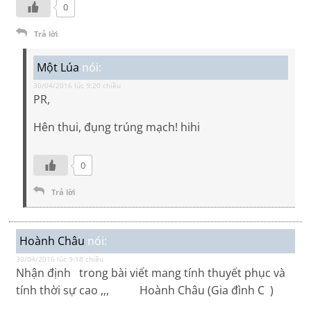
0
Trả lời
Một Lúa
nói:
30/04/2016 lúc 9:20 chiều
PR,
Hên thui, đụng trúng mạch! hihi
0
Trả lời
Hoành Châu
nói:
30/04/2016 lúc 9:18 chiều
Nhận định trong bài viết mang tính thuyết phục và
tính thời sự cao ,,, Hoành Châu (Gia đình C )