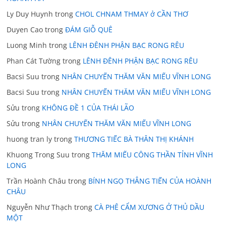
Ly Duy Huynh
trong
CHOL CHNAM THMAY ở CẦN THƠ
Duyen Cao
trong
ĐÁM GIỖ QUÊ
Luong Minh
trong
LÊNH ĐÊNH PHẬN BẠC RONG RÊU
Phan Cát Tường
trong
LÊNH ĐÊNH PHẬN BẠC RONG RÊU
Bacsi Suu
trong
NHÂN CHUYẾN THĂM VĂN MIẾU VĨNH LONG
Bacsi Suu
trong
NHÂN CHUYẾN THĂM VĂN MIẾU VĨNH LONG
Sửu
trong
KHÔNG ĐỀ 1 CỦA THÁI LÃO
Sửu
trong
NHÂN CHUYẾN THĂM VĂN MIẾU VĨNH LONG
huong tran ly
trong
THƯƠNG TIẾC BÀ THÂN THỊ KHÁNH
Khuong Trong Suu
trong
THĂM MIẾU CÔNG THẦN TỈNH VĨNH
LONG
Trần Hoành Châu
trong
BÍNH NGỌ THẲNG TIẾN CỦA HOÀNH
CHÂU
Nguyễn Như Thạch
trong
CÀ PHÊ CẨM XƯƠNG Ở THỦ DẦU
MỘT