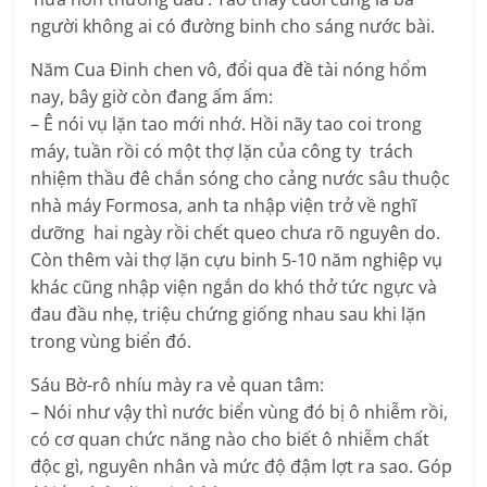
người không ai có đường binh cho sáng nước bài.
Năm Cua Đinh chen vô, đổi qua đề tài nóng hổm
nay, bây giờ còn đang ấm ấm:
– Ê nói vụ lặn tao mới nhớ. Hồi nãy tao coi trong
máy, tuần rồi có một thợ lặn của công ty trách
nhiệm thầu đê chắn sóng cho cảng nước sâu thuộc
nhà máy Formosa, anh ta nhập viện trở về nghĩ
dưỡng hai ngày rồi chết queo chưa rõ nguyên do.
Còn thêm vài thợ lặn cựu binh 5-10 năm nghiệp vụ
khác cũng nhập viện ngắn do khó thở tức ngực và
đau đầu nhẹ, triệu chứng giống nhau sau khi lặn
trong vùng biển đó.
Sáu Bờ-rô nhíu mày ra vẻ quan tâm:
– Nói như vậy thì nước biển vùng đó bị ô nhiễm rồi,
có cơ quan chức năng nào cho biết ô nhiễm chất
độc gì, nguyên nhân và mức độ đậm lợt ra sao. Góp