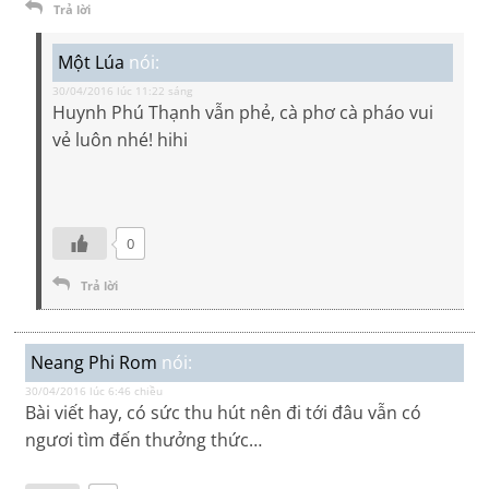
Trả lời
Một Lúa
nói:
30/04/2016 lúc 11:22 sáng
Huynh Phú Thạnh vẫn phẻ, cà phơ cà pháo vui
vẻ luôn nhé! hihi
0
Trả lời
Neang Phi Rom
nói:
30/04/2016 lúc 6:46 chiều
Bài viết hay, có sức thu hút nên đi tới đâu vẫn có
ngươi tìm đến thưởng thức…