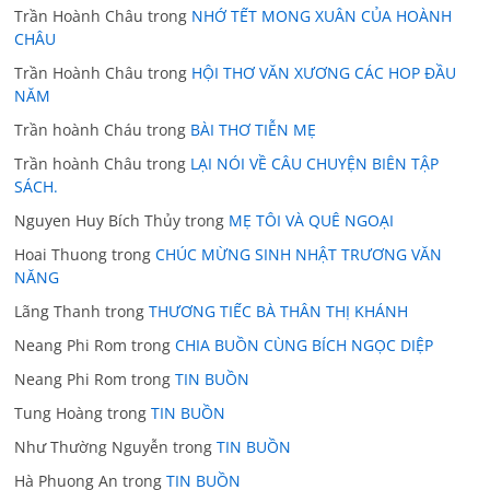
Trần Hoành Châu
trong
NHỚ TẾT MONG XUÂN CỦA HOÀNH
CHÂU
Trần Hoành Châu
trong
HỘI THƠ VĂN XƯƠNG CÁC HOP ĐẦU
NĂM
Trần hoành Cháu
trong
BÀI THƠ TIỄN MẸ
Trần hoành Châu
trong
LẠI NÓI VỀ CÂU CHUYỆN BIÊN TẬP
SÁCH.
Nguyen Huy Bích Thủy
trong
MẸ TÔI VÀ QUÊ NGOẠI
Hoai Thuong
trong
CHÚC MỪNG SINH NHẬT TRƯƠNG VĂN
NĂNG
Lãng Thanh
trong
THƯƠNG TIẾC BÀ THÂN THỊ KHÁNH
Neang Phi Rom
trong
CHIA BUỒN CÙNG BÍCH NGỌC DIỆP
Neang Phi Rom
trong
TIN BUỒN
Tung Hoàng
trong
TIN BUỒN
Như Thường Nguyễn
trong
TIN BUỒN
Hà Phuong An
trong
TIN BUỒN