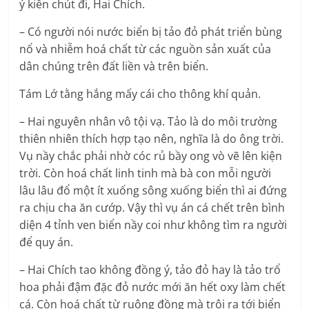
ý kiến chút đi, Hai Chích.
– Có người nói nước biển bị tảo đỏ phát triển bùng
nổ và nhiễm hoá chất từ các nguồn sản xuất của
dân chúng trên đất liền và trên biển.
Tám Lớ tằng hắng mấy cái cho thông khí quản.
– Hai nguyên nhân vô tội vạ. Tảo là do môi trường
thiên nhiên thích hợp tạo nên, nghĩa là do ông trời.
Vụ nầy chắc phải nhờ cóc rủ bầy ong vò vẽ lên kiện
trời. Còn hoá chất linh tinh mà bà con mỗi người
lâu lâu đổ một ít xuống sông xuống biển thì ai đứng
ra chịu cha ăn cướp. Vậy thì vụ án cá chết trên bình
diện 4 tỉnh ven biển nầy coi như không tìm ra người
để quy án.
– Hai Chích tao không đồng ý, tảo đỏ hay là tảo trổ
hoa phải đậm đặc đỏ nước mới ăn hết oxy làm chết
cá. Còn hoá chất từ ruộng đồng mà trôi ra tới biển