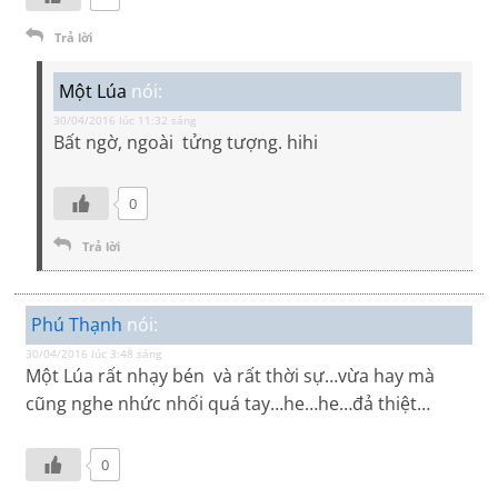
Trả lời
Một Lúa
nói:
30/04/2016 lúc 11:32 sáng
Bất ngờ, ngoài tửng tượng. hihi
0
Trả lời
Phú Thạnh
nói:
30/04/2016 lúc 3:48 sáng
Một Lúa rất nhạy bén và rất thời sự…vừa hay mà
cũng nghe nhức nhối quá tay…he…he…đả thiệt…
0