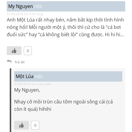
My Nguyen
nói:
01/05/2016 lúc 9:39 sáng
Anh Một Lúa rất nhạy bén, nắm bắt kịp thời tình hình
nóng hổi! Mỗi người một ý, thôi thì cứ cho là “cá bơi
đuối sức” hay “cá không biết lội” cũng được. Hi hi hi…
0
Trả lời
Một Lúa
nói:
01/05/2016 lúc 6:38 chiều
My Nguyen,
Nhạy cở mồi trùn câu tôm ngoài sông cái (cá
còn ít quá) hihihi
0