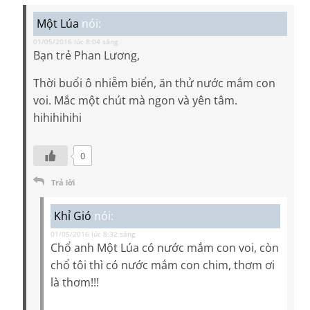
Một Lúa
nói:
01/05/2016 lúc 8:04 sáng
Bạn trẻ Phan Lương,
Thời buổi ô nhiễm biển, ăn thử nước mắm con
voi. Mắc một chút mà ngon và yên tâm.
hihihihihi
0
Trả lời
Khỉ Gió
nói:
01/05/2016 lúc 8:32 sáng
Chổ anh Một Lúa có nước mắm con voi, còn
chổ tôi thì có nước mắm con chim, thơm ơi
là thơm!!!