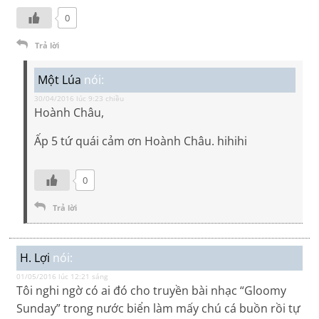
0
Trả lời
Một Lúa
nói:
30/04/2016 lúc 9:23 chiều
Hoành Châu,
Ấp 5 tứ quái cảm ơn Hoành Châu. hihihi
0
Trả lời
H. Lợi
nói:
01/05/2016 lúc 12:21 sáng
Tôi nghi ngờ có ai đó cho truyền bài nhạc “Gloomy
Sunday” trong nước biển làm mấy chú cá buồn rồi tự