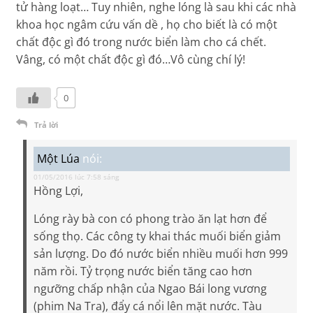
tử hàng loạt… Tuy nhiên, nghe lóng là sau khi các nhà
khoa học ngâm cứu vấn dề , họ cho biết là có một
chất độc gì đó trong nước biển làm cho cá chết.
Vâng, có một chất độc gì đó…Vô cùng chí lý!
0
Trả lời
Một Lúa
nói:
01/05/2016 lúc 7:58 sáng
Hồng Lợi,
Lóng rày bà con có phong trào ăn lạt hơn để
sống thọ. Các công ty khai thác muối biển giảm
sản lượng. Do đó nước biển nhiều muối hơn 999
năm rồi. Tỷ trọng nước biển tăng cao hơn
ngưỡng chấp nhận của Ngao Bái long vương
(phim Na Tra), đẩy cá nổi lên mặt nước. Tàu