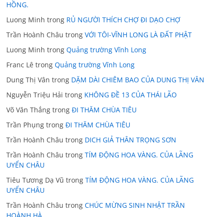
HỒNG.
Luong Minh
trong
RỦ NGƯỜI THÍCH CHỢ ĐI DẠO CHỢ
Trần Hoành Châu
trong
VỚI TÔI-VĨNH LONG LÀ ĐẤT PHẬT
Luong Minh
trong
Quảng trường Vĩnh Long
Franc Lê
trong
Quảng trường Vĩnh Long
Dung Thị Vân
trong
DẶM DÀI CHIÊM BAO CỦA DUNG THỊ VÂN
Nguyễn Triệu Hải
trong
KHÔNG ĐỀ 13 CỦA THÁI LÃO
Võ Văn Thắng
trong
ĐI THĂM CHÙA TIÊU
Trần Phụng
trong
ĐI THĂM CHÙA TIÊU
Trần Hoành Châu
trong
DICH GIẢ THÂN TRỌNG SƠN
Trần Hoành Châu
trong
TÍM ĐỘNG HOA VÀNG. CỦA LÃNG
UYỂN CHÂU
Tiêu Tương Dạ Vũ
trong
TÍM ĐỘNG HOA VÀNG. CỦA LÃNG
UYỂN CHÂU
Trần Hoành Châu
trong
CHÚC MỪNG SINH NHẬT TRẦN
HOÀNH HÀ