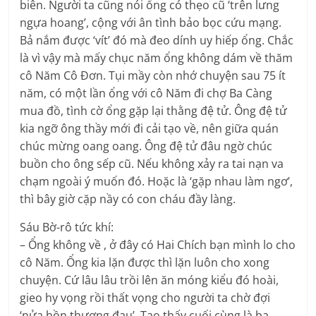
biên. Người ta cũng nói ổng có thẹo cũ ‘trên lưng
ngựa hoang’, cộng với ân tình bảo bọc cứu mạng.
Bả nắm được ‘vít’ đó mà đeo dính uy hiếp ổng. Chắc
là vì vậy mà mấy chục năm ổng không dám về thăm
cô Năm Cô Đơn. Tụi mầy còn nhớ chuyện sau 75 ít
năm, có một lần ổng với cô Năm đi chợ Ba Càng
mua đồ, tình cờ ổng gặp lại thằng đệ tử. Ông đệ tử
kia ngỡ ông thầy mới đi cải tạo về, nên giữa quán
chúc mừng oang oang. Ông đệ tử đâu ngờ chúc
buồn cho ông sếp cũ. Nếu không xảy ra tai nạn va
chạm ngoài ý muốn đó. Hoặc là ‘gặp nhau làm ngơ’,
thì bây giờ cặp nầy có con cháu đầy làng.
Sáu Bờ-rô tức khí:
– Ổng không về , ở đây có Hai Chích bạn mình lo cho
cô Năm. Ổng kia lặn được thì lặn luôn cho xong
chuyện. Cứ lâu lâu trồi lên ăn móng kiểu đó hoài,
gieo hy vọng rồi thất vọng cho người ta chờ đợi
‘nửa hồn thương đau’. Tao thấy cuối cùng là ba