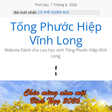
Thứ Sáu, 7 Tháng 8, 2026
Bài mới nhất:
CÀ PHÊ NGẮM NÚI
VỀ BỨC THƯ PHÁP LƯƠNG MINH
Tống Phước Hiệp
GẶP Ở MỸ
HỌC SỬ HỒI XƯA
MỘT ĐỜI ĐI QUA NHỮNG TRANG
Vĩnh Long
SÁCH
BẤT CHỢT CỦA CHÂU LỆ DUNG
Website Dành cho cựu học sinh Tống Phước Hiệp Vĩnh
Long