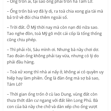
– Ổng trốn ai, tại sao ổng phải trốn hả Tám Lớ.
– Ổng trốn bà vợ đã ly dị, ra toà chia xong gia tài mà
bả trở về đòi chia thêm ngoài sổ.
– Trời đất. Ở Mỹ thời nay mà còn nạn đó nữa sao.
Tao nghe đồn, toà Mỹ gõ một cái cốp là tổng thống
cũng chịu phép.
– Thì phải rồi, Sáu mình ơi. Nhưng bà nầy chơi dơ.
Tao đoán ổng không phải tay vừa, nhưng có lý do
phải đầu hàng.
– Toà xử xong thì nhà ai nấy ở, không ai có quyền uy
hiếp hay làm phiền. Ổng là đàn ông mà sợ bả sao,
Tám Lớ?
– Thời gian ổng trốn ở cù lao Dung, vùng đất còn
thưa thớt dân cư ngang với đất liền Long Phú. Bà
con của bà nầy che chở và dàn xếp cho ổng vượt