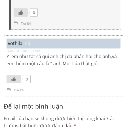
0
Trả lời
vothilai
nói:
06/05/2016 lúc 7:54 chiều
Ý em như tất cả quí anh chị đã phản hồi cho anh,và
em thêm một câu là ” anh Một Lúa thật giỏi ”.
0
Trả lời
Để lại một bình luận
Email của bạn sẽ không được hiển thị công khai.
Các
trường bắt buộc được đánh dấu
*