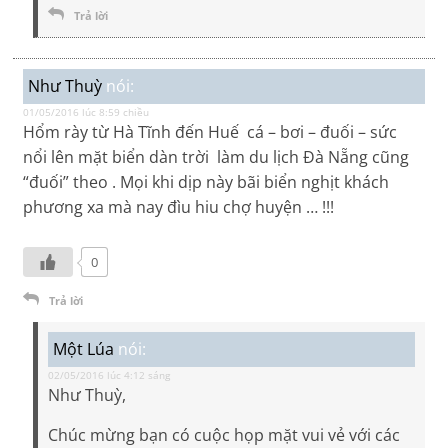
Trả lời
Như Thuỳ
nói:
01/05/2016 lúc 8:59 chiều
Hổm rày từ Hà Tĩnh đến Huế cá – bơi – đuối – sức
nổi lên mặt biển dàn trời làm du lịch Đà Nẵng cũng
“đuối” theo . Mọi khi dịp này bãi biển nghịt khách
phương xa mà nay đìu hiu chợ huyện … !!!
0
Trả lời
Một Lúa
nói:
02/05/2016 lúc 4:12 sáng
Như Thuỳ,
Chúc mừng bạn có cuộc họp mặt vui vẻ với các