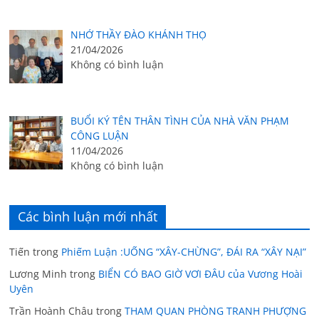
NHỚ THẦY ĐÀO KHÁNH THỌ
21/04/2026
Không có bình luận
BUỔI KÝ TÊN THÂN TÌNH CỦA NHÀ VĂN PHẠM
CÔNG LUẬN
11/04/2026
Không có bình luận
Các bình luận mới nhất
Tiến
trong
Phiếm Luận :UỐNG “XÂY-CHỪNG”, ĐÁI RA “XÂY NẠI”
Lương Minh
trong
BIỂN CÓ BAO GIỜ VƠI ĐÂU của Vương Hoài
Uyên
Trần Hoành Châu
trong
THAM QUAN PHÒNG TRANH PHƯỢNG