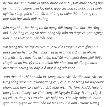
hệ cựu học sinh trong và ngoài nước với nhau, tìm được những bạn
bè mà từ lâu không liên lạc được, giúp các bạn có nơi chia sẻ kinh
nghiệm sống, giải trí, tìm được những kỷ niệm thân thương của
một thời học dưới mái trường.
Đến nay, nhu cầu thông tin đa dạng, đối tượng bạn đọc cần rộng
mở, buộc lòng chúng tôi phải nâng cấp bản tin được chuyên nghiệp
hơn, hình thức phải bắt mắt hơn.
Với trang này, những chuyên mục cũ của trang 71.com gần như
được giữ lại hết, có thêm mục truyện ngắn để giới thiệu những
sáng tác mới ; mục “du lịch hàm thụ” để mọi người được giới thiệu
chuyến đi du lịch kỳ thú của mình hồi năm xưa để độc giả được
biết thêm những cái hay lạ ở một vùng đất khác.
Vẫn theo tôn chỉ ban đầu là “Mong được các bậc đàn anh, các em
từng sống dưới mái trường đóng góp, chia sẻ để trang tin này được
phong phú hơn, có ý nghĩa hơn”. Khái niệm TH Tống Phước Hiệp là
bao gồm cả
Collège de Vinh Long rồi Nguyễn Thông,
Trường cấp 3
thị xã , Trường TH Lưu Văn Liệt ngày nay. Lần này chúng tôi được
giao toàn quyền để đảm bảo lời hứa này của anh Trương Tường