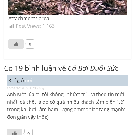
Attachments area
Post Views:
1.163
0
Có 19 bình luận về
Cá Bơi Đuối Sức
Khỉ gió
nói:
30/04/2016 lúc 3:03 sáng
Anh Một lúa ơi, tôi không “nhức” trí… vì theo tin mới
nhất, cá chết là do có quá nhiều khách tắm biển “tè”
trong khi bơi, làm hàm lượng ammoniac tăng mạnh;
đơn giản vậy thôi:)
0