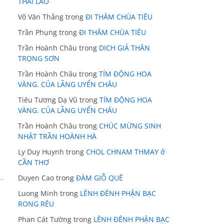
THÁI LÃO
Võ Văn Thắng
trong
ĐI THĂM CHÙA TIÊU
Trần Phụng
trong
ĐI THĂM CHÙA TIÊU
Trần Hoành Châu
trong
DICH GIẢ THÂN
TRỌNG SƠN
Trần Hoành Châu
trong
TÍM ĐỘNG HOA
VÀNG. CỦA LÃNG UYỂN CHÂU
Tiêu Tương Dạ Vũ
trong
TÍM ĐỘNG HOA
VÀNG. CỦA LÃNG UYỂN CHÂU
Trần Hoành Châu
trong
CHÚC MỪNG SINH
NHẬT TRẦN HOÀNH HÀ
Ly Duy Huynh
trong
CHOL CHNAM THMAY ở
CẦN THƠ
Duyen Cao
trong
ĐÁM GIỖ QUÊ
Luong Minh
trong
LÊNH ĐÊNH PHẬN BẠC
RONG RÊU
Phan Cát Tường
trong
LÊNH ĐÊNH PHẬN BẠC