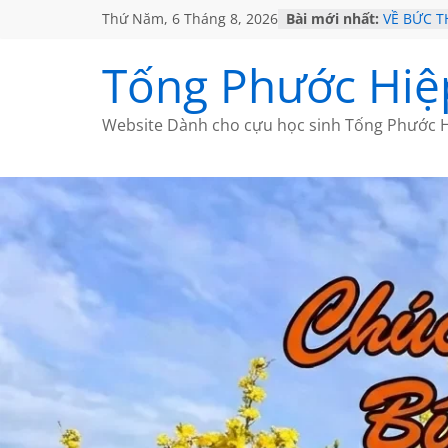
Thứ Năm, 6 Tháng 8, 2026
Bài mới nhất:
VỀ BỨC 
GẶP Ở M
HỌC SỬ 
Tống Phước Hiệ
MỘT ĐỜI
SÁCH
BẤT CHỢ
Website Dành cho cựu học sinh Tống Phước H
CÀ PHÊ 