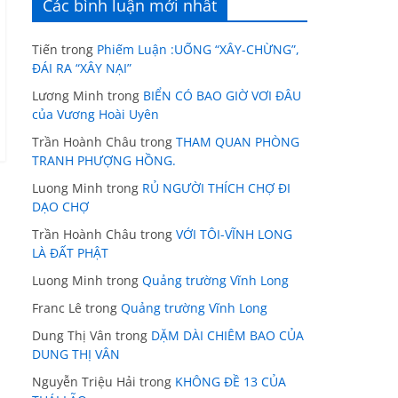
Các bình luận mới nhất
Tiến
trong
Phiếm Luận :UỐNG “XÂY-CHỪNG”,
ĐÁI RA “XÂY NẠI”
Lương Minh
trong
BIỂN CÓ BAO GIỜ VƠI ĐÂU
của Vương Hoài Uyên
Trần Hoành Châu
trong
THAM QUAN PHÒNG
TRANH PHƯỢNG HỒNG.
Luong Minh
trong
RỦ NGƯỜI THÍCH CHỢ ĐI
DẠO CHỢ
Trần Hoành Châu
trong
VỚI TÔI-VĨNH LONG
LÀ ĐẤT PHẬT
Luong Minh
trong
Quảng trường Vĩnh Long
Franc Lê
trong
Quảng trường Vĩnh Long
Dung Thị Vân
trong
DẶM DÀI CHIÊM BAO CỦA
DUNG THỊ VÂN
Nguyễn Triệu Hải
trong
KHÔNG ĐỀ 13 CỦA