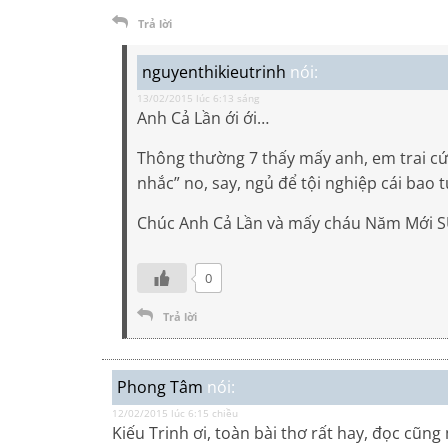
Trả lời
nguyenthikieutrinh
nói:
13/02/2015 lúc 6:13 sáng
Anh Cả Lần ới ới…
Thông thường 7 thấy mấy anh, em trai cứ 
nhắc” no, say, ngủ để tội nghiệp cái bao 
Chúc Anh Cả Lần và mấy cháu Năm Mới 
0
Trả lời
Phong Tâm
nói:
12/02/2015 lúc 6:15 chiều
Kiếu Trinh ơi, toàn bài thơ rất hay, đọc cũ