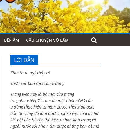
BẾP ẤM
CÂU CHUYỆN VÕ LÂM
LỜI DẪN
Kính thưa quý thầy cô
Thưa các bạn CHS của trường
Trang web này là bộ mới của trang
tongphuochiep71.com do một nhóm CHS của
trường thực hiện từ năm 2009. Thời gian qua,
bản tin cũng đã làm được một số việc có ích như
kết nối liên hệ các thế hệ cựu học sinh trong và
ngoài nước với nhau, tìm được những bạn bè mà