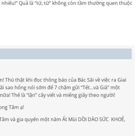
o nhiêu!” Quả là “tứ, từ” không còn tầm thường quen thuộc
Thú thật khi đọc thông báo của Bác Sãi về việc ra Giai
ãi sao hổng nói sớm để 7 chậm gửi “Tết…và Già” một
 nữa! Thế là “lận” cây viết và miếng giấy theo người!
hong Tâm ạ!
 Tâm và gia quyến một năm Ất Mùi DỒI DÀO SỨC KHOẺ,