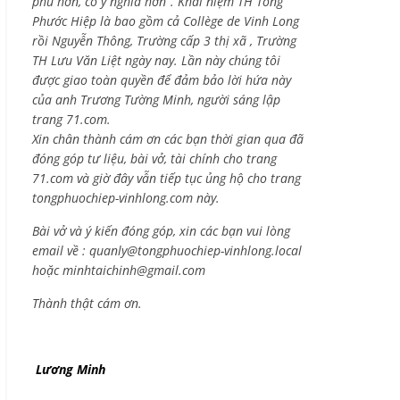
phú hơn, có ý nghĩa hơn”. Khái niệm TH Tống
Phước Hiệp là bao gồm cả
Collège de Vinh Long
rồi Nguyễn Thông,
Trường cấp 3 thị xã , Trường
TH Lưu Văn Liệt ngày nay. Lần này chúng tôi
được giao toàn quyền để đảm bảo lời hứa này
của anh Trương Tường Minh, người sáng lập
trang 71.com.
Xin chân thành cám ơn các bạn thời gian qua đã
đóng góp tư liệu, bài vở, tài chính cho trang
71.com và giờ đây vẫn tiếp tục ủng hộ cho trang
tongphuochiep-vinhlong.com này.
Bài vở và ý kiến đóng góp, xin các bạn vui lòng
email về :
quanly@tongphuochiep-vinhlong.local
hoặc
minhtaichinh@gmail.com
Thành thật cám ơn.
Lương Minh