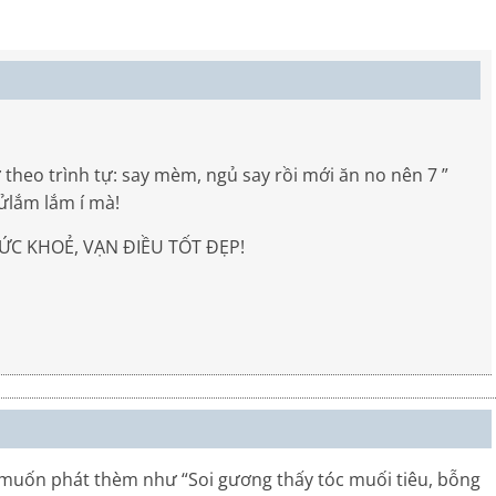
theo trình tự: say mèm, ngủ say rồi mới ăn no nên 7 ”
tửlắm lắm í mà!
SỨC KHOẺ, VẠN ĐIỀU TỐT ĐẸP!
ng muốn phát thèm như “Soi gương thấy tóc muối tiêu, bỗng