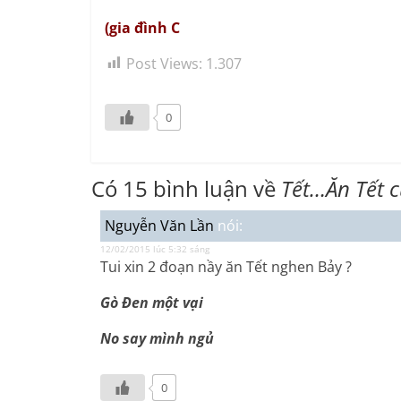
(gia đình C
Post Views:
1.307
0
Có 15 bình luận về
Tết…Ăn Tết c
Nguyễn Văn Lần
nói:
12/02/2015 lúc 5:32 sáng
Tui xin 2 đoạn nầy ăn Tết nghen Bảy ?
Gò Đen một vại
No say mình ngủ
0