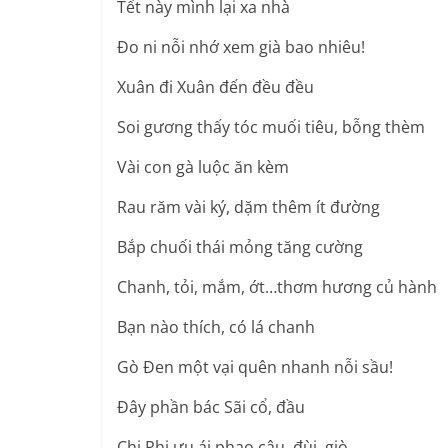
Tết này mình lại xa nhà
Đo ni nỗi nhớ xem già bao nhiêu!
Xuân đi Xuân đến đều đều
Soi gương thấy tóc muối tiêu, bỗng thèm
Vài con gà luộc ăn kèm
Rau răm vài ký, dặm thêm ít đường
Bắp chuối thái mỏng tăng cường
Chanh, tỏi, mắm, ớt…thơm hương củ hành
Bạn nào thích, có lá chanh
Gò Đen một vại quên nhanh nỗi sầu!
Đây phần bác Sãi cổ, đầu
Chị Phi ưu ái phao câu, đùi, giò.