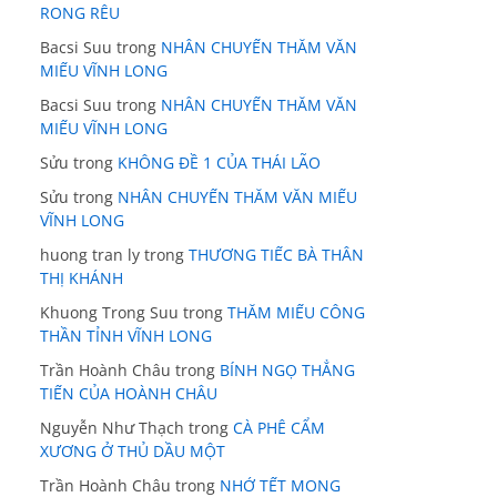
RONG RÊU
Bacsi Suu
trong
NHÂN CHUYẾN THĂM VĂN
MIẾU VĨNH LONG
Bacsi Suu
trong
NHÂN CHUYẾN THĂM VĂN
MIẾU VĨNH LONG
Sửu
trong
KHÔNG ĐỀ 1 CỦA THÁI LÃO
Sửu
trong
NHÂN CHUYẾN THĂM VĂN MIẾU
VĨNH LONG
huong tran ly
trong
THƯƠNG TIẾC BÀ THÂN
THỊ KHÁNH
Khuong Trong Suu
trong
THĂM MIẾU CÔNG
THẦN TỈNH VĨNH LONG
Trần Hoành Châu
trong
BÍNH NGỌ THẲNG
TIẾN CỦA HOÀNH CHÂU
Nguyễn Như Thạch
trong
CÀ PHÊ CẨM
XƯƠNG Ở THỦ DẦU MỘT
Trần Hoành Châu
trong
NHỚ TẾT MONG