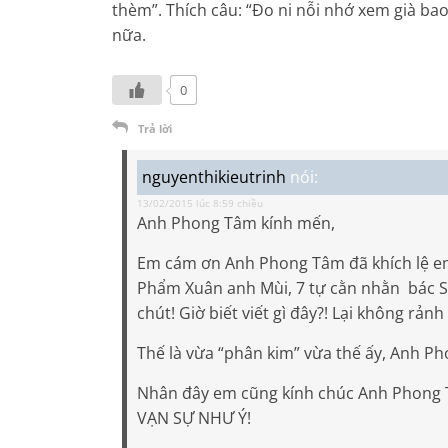
thèm”. Thích câu: “Đo ni nỗi nhớ xem già ba
nữa.
0
Trả lời
nguyenthikieutrinh
nói:
13/02/2015 lúc 8:59 chiều
Anh Phong Tâm kính mến,
Em cám ơn Anh Phong Tâm đã khích lệ em! 
Phẩm Xuân anh Mùi, 7 tự cằn nhằn bác S
chút! Giờ biết viết gì đây?! Lại không rảnh
Thế là vừa “phân kim” vừa thế ấy, Anh P
Nhân đây em cũng kính chúc Anh Phong
VẠN SỰ NHƯ Ý!