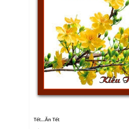
Tết…Ăn Tết