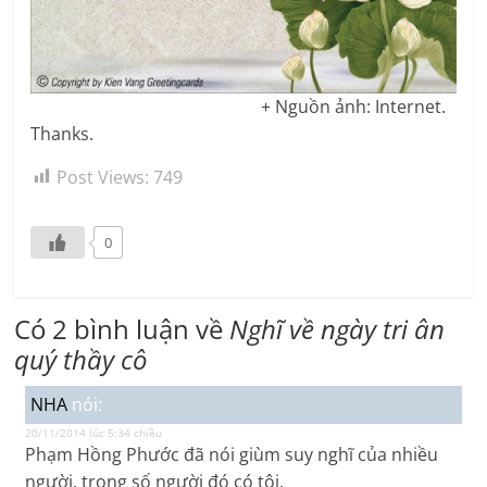
+ Nguồn ảnh: Internet.
Thanks.
Post Views:
749
0
Có 2 bình luận về
Nghĩ về ngày tri ân
quý thầy cô
NHA
nói:
20/11/2014 lúc 5:34 chiều
Phạm Hồng Phước đã nói giùm suy nghĩ của nhiều
người, trong số người đó có tôi.