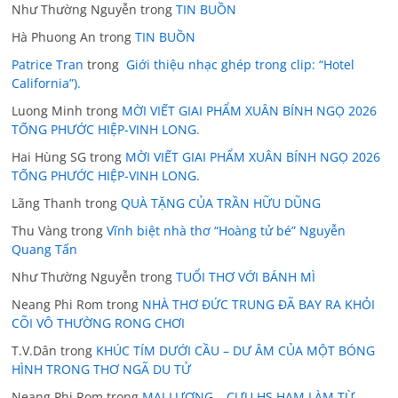
Như Thường Nguyễn
trong
TIN BUỒN
Hà Phuong An
trong
TIN BUỒN
Patrice Tran
trong
Giới thiệu nhạc ghép trong clip: “Hotel
California”).
Luong Minh
trong
MỜI VIẾT GIAI PHẨM XUÂN BÍNH NGỌ 2026
TỐNG PHƯỚC HIỆP-VINH LONG.
Hai Hùng SG
trong
MỜI VIẾT GIAI PHẨM XUÂN BÍNH NGỌ 2026
TỐNG PHƯỚC HIỆP-VINH LONG.
Lãng Thanh
trong
QUÀ TẶNG CỦA TRẦN HỮU DŨNG
Thu Vàng
trong
Vĩnh biệt nhà thơ “Hoàng tử bé” Nguyễn
Quang Tấn
Như Thường Nguyễn
trong
TUỔI THƠ VỚI BÁNH MÌ
Neang Phi Rom
trong
NHÀ THƠ ĐỨC TRUNG ĐÃ BAY RA KHỎI
CÕI VÔ THƯỜNG RONG CHƠI
T.V.Dân
trong
KHÚC TÍM DƯỚI CẦU – DƯ ÂM CỦA MỘT BÓNG
HÌNH TRONG THƠ NGÃ DU TỬ
Neang Phi Rom
trong
MAI LƯƠNG – CỰU HS HAM LÀM TỪ