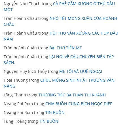
Nguyễn Như Thạch
trong
CÀ PHÊ CẨM XƯƠNG Ở THỦ DẦU
MỘT
Trần Hoành Châu
trong
NHỚ TẾT MONG XUÂN CỦA HOÀNH
CHÂU
Trần Hoành Châu
trong
HỘI THƠ VĂN XƯƠNG CÁC HOP ĐẦU
NĂM
Trần hoành Cháu
trong
BÀI THƠ TIỄN MẸ
Trần hoành Châu
trong
LẠI NÓI VỀ CÂU CHUYỆN BIÊN TẬP
SÁCH.
Nguyen Huy Bích Thủy
trong
MẸ TÔI VÀ QUÊ NGOẠI
Hoai Thuong
trong
CHÚC MỪNG SINH NHẬT TRƯƠNG VĂN
NĂNG
Lãng Thanh
trong
THƯƠNG TIẾC BÀ THÂN THỊ KHÁNH
Neang Phi Rom
trong
CHIA BUỒN CÙNG BÍCH NGỌC DIỆP
Neang Phi Rom
trong
TIN BUỒN
Tung Hoàng
trong
TIN BUỒN