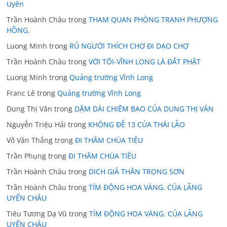
Uyên
Trần Hoành Châu
trong
THAM QUAN PHÒNG TRANH PHƯỢNG
HỒNG.
Luong Minh
trong
RỦ NGƯỜI THÍCH CHỢ ĐI DẠO CHỢ
Trần Hoành Châu
trong
VỚI TÔI-VĨNH LONG LÀ ĐẤT PHẬT
Luong Minh
trong
Quảng trường Vĩnh Long
Franc Lê
trong
Quảng trường Vĩnh Long
Dung Thị Vân
trong
DẶM DÀI CHIÊM BAO CỦA DUNG THỊ VÂN
Nguyễn Triệu Hải
trong
KHÔNG ĐỀ 13 CỦA THÁI LÃO
Võ Văn Thắng
trong
ĐI THĂM CHÙA TIÊU
Trần Phụng
trong
ĐI THĂM CHÙA TIÊU
Trần Hoành Châu
trong
DICH GIẢ THÂN TRỌNG SƠN
Trần Hoành Châu
trong
TÍM ĐỘNG HOA VÀNG. CỦA LÃNG
UYỂN CHÂU
Tiêu Tương Dạ Vũ
trong
TÍM ĐỘNG HOA VÀNG. CỦA LÃNG
UYỂN CHÂU