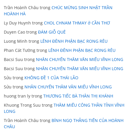
Trần Hoành Châu
trong
CHÚC MỪNG SINH NHẬT TRẦN
HOÀNH HÀ
Ly Duy Huynh
trong
CHOL CHNAM THMAY ở CẦN THƠ
Duyen Cao
trong
ĐÁM GIỖ QUÊ
Luong Minh
trong
LÊNH ĐÊNH PHẬN BẠC RONG RÊU
Phan Cát Tường
trong
LÊNH ĐÊNH PHẬN BẠC RONG RÊU
Bacsi Suu
trong
NHÂN CHUYẾN THĂM VĂN MIẾU VĨNH LONG
Bacsi Suu
trong
NHÂN CHUYẾN THĂM VĂN MIẾU VĨNH LONG
Sửu
trong
KHÔNG ĐỀ 1 CỦA THÁI LÃO
Sửu
trong
NHÂN CHUYẾN THĂM VĂN MIẾU VĨNH LONG
huong tran ly
trong
THƯƠNG TIẾC BÀ THÂN THỊ KHÁNH
Khuong Trong Suu
trong
THĂM MIẾU CÔNG THẦN TỈNH VĨNH
LONG
Trần Hoành Châu
trong
BÍNH NGỌ THẲNG TIẾN CỦA HOÀNH
CHÂU