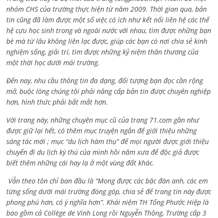
nhóm CHS của trường thực hiện từ năm 2009. Thời gian qua, bản
tin cũng đã làm được một số việc có ích như kết nối liên hệ các thế
hệ cựu học sinh trong và ngoài nước với nhau, tìm được những bạn
bè mà từ lâu không liên lạc được, giúp các bạn có nơi chia sẻ kinh
nghiệm sống, giải trí, tìm được những kỷ niệm thân thương của
một thời học dưới mái trường.
Đến nay, nhu cầu thông tin đa dạng, đối tượng bạn đọc cần rộng
mở, buộc lòng chúng tôi phải nâng cấp bản tin được chuyên nghiệp
hơn, hình thức phải bắt mắt hơn.
Với trang này, những chuyên mục cũ của trang 71.com gần như
được giữ lại hết, có thêm mục truyện ngắn để giới thiệu những
sáng tác mới ; mục “du lịch hàm thụ” để mọi người được giới thiệu
chuyến đi du lịch kỳ thú của mình hồi năm xưa để độc giả được
biết thêm những cái hay lạ ở một vùng đất khác.
Vẫn theo tôn chỉ ban đầu là “Mong được các bậc đàn anh, các em
từng sống dưới mái trường đóng góp, chia sẻ để trang tin này được
phong phú hơn, có ý nghĩa hơn”. Khái niệm TH Tống Phước Hiệp là
bao gồm cả
Collège de Vinh Long rồi Nguyễn Thông,
Trường cấp 3