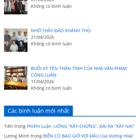
Không có bình luận
NHỚ THẦY ĐÀO KHÁNH THỌ
21/04/2026
Không có bình luận
BUỔI KÝ TÊN THÂN TÌNH CỦA NHÀ VĂN PHẠM
CÔNG LUẬN
11/04/2026
Không có bình luận
Các bình luận mới nhất
Tiến
trong
Phiếm Luận :UỐNG “XÂY-CHỪNG”, ĐÁI RA “XÂY NẠI”
Lương Minh
trong
BIỂN CÓ BAO GIỜ VƠI ĐÂU của Vương Hoài