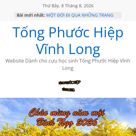
Thứ Bảy, 8 Tháng 8, 2026
Bài mới nhất:
MỘT ĐỜI ĐI QUA NHỮNG TRANG
SÁCH
Tống Phước Hiệp
KHÔNG ĐỀ 19 CỦA THÁI LÃO
CHÙM THƠ CỦA BÍCH HÀ
GIÃ TỪ ĐÀ LẠT của ANTH ĐOÀN
Vĩnh Long
HỌC SỬ HỒI XƯA
Website Dành cho cựu học sinh Tống Phước Hiệp Vĩnh
Long