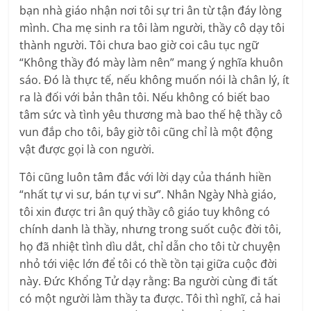
bạn nhà giáo nhận nơi tôi sự tri ân từ tận đáy lòng
mình. Cha mẹ sinh ra tôi làm người, thầy cô dạy tôi
thành người. Tôi chưa bao giờ coi câu tục ngữ
“Không thầy đó mày làm nên” mang ý nghĩa khuôn
sáo. Đó là thực tế, nếu không muốn nói là chân lý, ít
ra là đối với bản thân tôi. Nếu không có biết bao
tâm sức và tình yêu thương mà bao thế hệ thầy cô
vun đắp cho tôi, bây giờ tôi cũng chỉ là một động
vật được gọi là con người.
Tôi cũng luôn tâm đắc với lời dạy của thánh hiền
“nhất tự vi sư, bán tự vi sư”. Nhân Ngày Nhà giáo,
tôi xin được tri ân quý thầy cô giáo tuy không có
chính danh là thầy, nhưng trong suốt cuộc đời tôi,
họ đã nhiệt tình dìu dắt, chỉ dẫn cho tôi từ chuyện
nhỏ tới việc lớn để tôi có thề tồn tại giữa cuộc đời
này. Đức Khổng Tử dạy rằng: Ba người cùng đi tất
có một người làm thầy ta được. Tôi thì nghĩ, cả hai