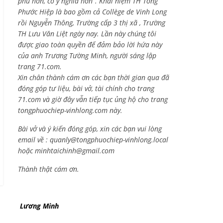
phú hơn, có ý nghĩa hơn”. Khái niệm TH Tống
Phước Hiệp là bao gồm cả
Collège de Vinh Long
rồi Nguyễn Thông,
Trường cấp 3 thị xã , Trường
TH Lưu Văn Liệt ngày nay. Lần này chúng tôi
được giao toàn quyền để đảm bảo lời hứa này
của anh Trương Tường Minh, người sáng lập
trang 71.com.
Xin chân thành cám ơn các bạn thời gian qua đã
đóng góp tư liệu, bài vở, tài chính cho trang
71.com và giờ đây vẫn tiếp tục ủng hộ cho trang
tongphuochiep-vinhlong.com này.
Bài vở và ý kiến đóng góp, xin các bạn vui lòng
email về :
quanly@tongphuochiep-vinhlong.local
hoặc
minhtaichinh@gmail.com
Thành thật cám ơn.
Lương Minh