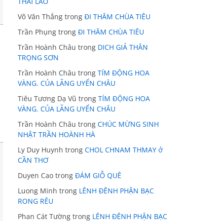
THÁI LÃO
Võ Văn Thắng
trong
ĐI THĂM CHÙA TIÊU
Trần Phụng
trong
ĐI THĂM CHÙA TIÊU
Trần Hoành Châu
trong
DICH GIẢ THÂN
TRỌNG SƠN
Trần Hoành Châu
trong
TÍM ĐỘNG HOA
VÀNG. CỦA LÃNG UYỂN CHÂU
Tiêu Tương Dạ Vũ
trong
TÍM ĐỘNG HOA
VÀNG. CỦA LÃNG UYỂN CHÂU
Trần Hoành Châu
trong
CHÚC MỪNG SINH
NHẬT TRẦN HOÀNH HÀ
Ly Duy Huynh
trong
CHOL CHNAM THMAY ở
CẦN THƠ
Duyen Cao
trong
ĐÁM GIỖ QUÊ
Luong Minh
trong
LÊNH ĐÊNH PHẬN BẠC
RONG RÊU
Phan Cát Tường
trong
LÊNH ĐÊNH PHẬN BẠC