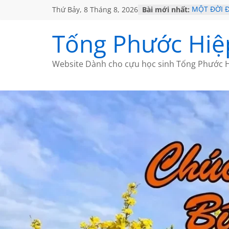
Thứ Bảy, 8 Tháng 8, 2026
Bài mới nhất:
MỘT ĐỜI 
SÁCH
KHÔNG ĐỀ 
Tống Phước Hiệ
CHÙM THƠ
GIÃ TỪ ĐÀ
HỌC SỬ H
Website Dành cho cựu học sinh Tống Phước H