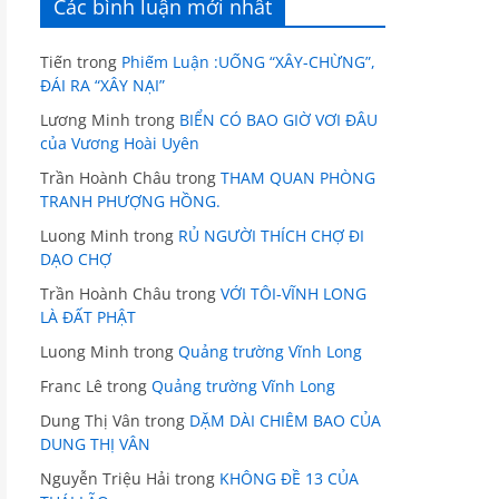
Các bình luận mới nhất
Tiến
trong
Phiếm Luận :UỐNG “XÂY-CHỪNG”,
ĐÁI RA “XÂY NẠI”
Lương Minh
trong
BIỂN CÓ BAO GIỜ VƠI ĐÂU
của Vương Hoài Uyên
Trần Hoành Châu
trong
THAM QUAN PHÒNG
TRANH PHƯỢNG HỒNG.
Luong Minh
trong
RỦ NGƯỜI THÍCH CHỢ ĐI
DẠO CHỢ
Trần Hoành Châu
trong
VỚI TÔI-VĨNH LONG
LÀ ĐẤT PHẬT
Luong Minh
trong
Quảng trường Vĩnh Long
Franc Lê
trong
Quảng trường Vĩnh Long
Dung Thị Vân
trong
DẶM DÀI CHIÊM BAO CỦA
DUNG THỊ VÂN
Nguyễn Triệu Hải
trong
KHÔNG ĐỀ 13 CỦA