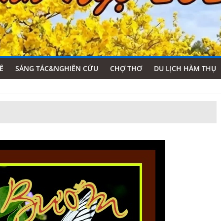
Ê
SÁNG TÁC&NGHIÊN CỨU
CHỢ THƠ
DU LỊCH HÀM THỤ