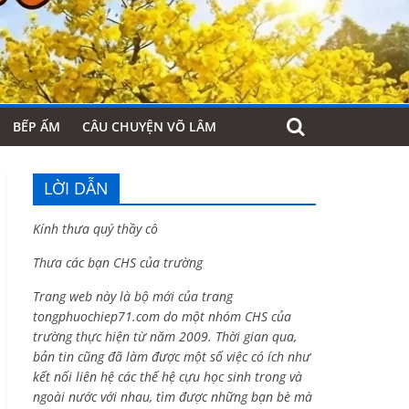
BẾP ẤM
CÂU CHUYỆN VÕ LÂM
LỜI DẪN
Kính thưa quý thầy cô
Thưa các bạn CHS của trường
Trang web này là bộ mới của trang
tongphuochiep71.com do một nhóm CHS của
trường thực hiện từ năm 2009. Thời gian qua,
bản tin cũng đã làm được một số việc có ích như
kết nối liên hệ các thế hệ cựu học sinh trong và
ngoài nước với nhau, tìm được những bạn bè mà