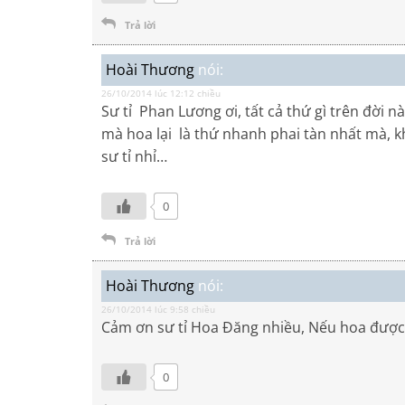
Trả lời
Hoài Thương
nói:
26/10/2014 lúc 12:12 chiều
Sư tỉ Phan Lương ơi, tất cả thứ gì trên đời nà
mà hoa lại là thứ nhanh phai tàn nhất mà, k
sư tỉ nhỉ…
0
Trả lời
Hoài Thương
nói:
26/10/2014 lúc 9:58 chiều
Cảm ơn sư tỉ Hoa Đăng nhiều, Nếu hoa được b
0