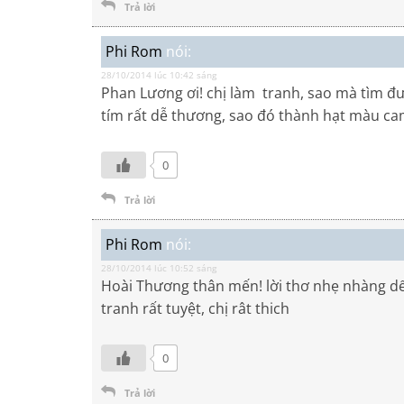
Trả lời
Phi Rom
nói:
28/10/2014 lúc 10:42 sáng
Phan Lương ơi! chị làm tranh, sao mà tìm 
tím rất dễ thương, sao đó thành hạt màu ca
0
Trả lời
Phi Rom
nói:
28/10/2014 lúc 10:52 sáng
Hoài Thương thân mến! lời thơ nhẹ nhàng dể
tranh rất tuyệt, chị rât thich
0
Trả lời