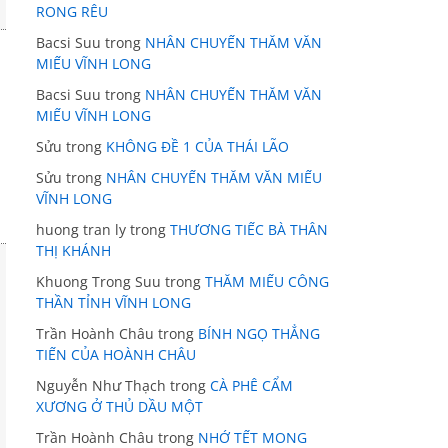
RONG RÊU
Bacsi Suu
trong
NHÂN CHUYẾN THĂM VĂN
MIẾU VĨNH LONG
Bacsi Suu
trong
NHÂN CHUYẾN THĂM VĂN
MIẾU VĨNH LONG
Sửu
trong
KHÔNG ĐỀ 1 CỦA THÁI LÃO
Sửu
trong
NHÂN CHUYẾN THĂM VĂN MIẾU
VĨNH LONG
huong tran ly
trong
THƯƠNG TIẾC BÀ THÂN
THỊ KHÁNH
Khuong Trong Suu
trong
THĂM MIẾU CÔNG
THẦN TỈNH VĨNH LONG
Trần Hoành Châu
trong
BÍNH NGỌ THẲNG
TIẾN CỦA HOÀNH CHÂU
Nguyễn Như Thạch
trong
CÀ PHÊ CẨM
XƯƠNG Ở THỦ DẦU MỘT
Trần Hoành Châu
trong
NHỚ TẾT MONG