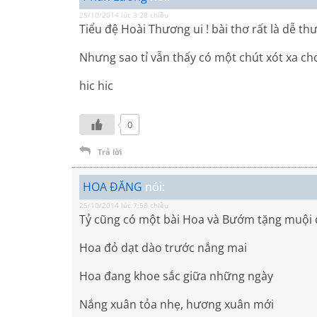
25/10/2014 lúc 3:28 chiều
Tiểu đệ Hoài Thương ui ! bài thơ rất là dễ t
Nhưng sao tỉ vẫn thấy có một chút xót xa ch
hic hic
0
Trả lời
HOA ĐĂNG
nói:
25/10/2014 lúc 7:58 chiều
Tỷ cũng có một bài Hoa và Bướm tặng muội 
Hoa đỏ dạt dào trước nắng mai
Hoa đang khoe sắc giữa những ngày
Nắng xuân tỏa nhẹ, hương xuân mới