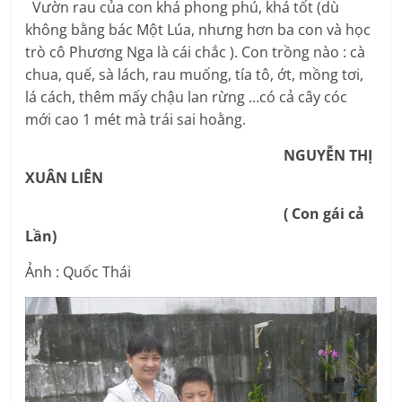
Vườn rau của con khá phong phú, khá tốt (dù
không bằng bác Một Lúa, nhưng hơn ba con và học
trò cô Phương Nga là cái chắc ). Con trồng nào : cà
chua, quế, sà lách, rau muống, tía tô, ớt, mồng tơi,
lá cách, thêm mấy chậu lan rừng …có cả cây cóc
mới cao 1 mét mà trái sai hoằng.
NGUYỄN THỊ
XUÂN LIÊN
( Con gái cả
Lần)
Ảnh : Quốc Thái