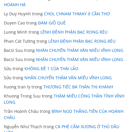
HOÀNH HÀ
Ly Duy Huynh
trong
CHOL CHNAM THMAY ở CẦN THƠ
Duyen Cao
trong
ĐÁM GIỖ QUÊ
Luong Minh
trong
LÊNH ĐÊNH PHẬN BẠC RONG RÊU
Phan Cát Tường
trong
LÊNH ĐÊNH PHẬN BẠC RONG RÊU
Bacsi Suu
trong
NHÂN CHUYẾN THĂM VĂN MIẾU VĨNH LONG
Bacsi Suu
trong
NHÂN CHUYẾN THĂM VĂN MIẾU VĨNH LONG
Sửu
trong
KHÔNG ĐỀ 1 CỦA THÁI LÃO
Sửu
trong
NHÂN CHUYẾN THĂM VĂN MIẾU VĨNH LONG
huong tran ly
trong
THƯƠNG TIẾC BÀ THÂN THỊ KHÁNH
Khuong Trong Suu
trong
THĂM MIẾU CÔNG THẦN TỈNH VĨNH
LONG
Trần Hoành Châu
trong
BÍNH NGỌ THẲNG TIẾN CỦA HOÀNH
CHÂU
Nguyễn Như Thạch
trong
CÀ PHÊ CẨM XƯƠNG Ở THỦ DẦU