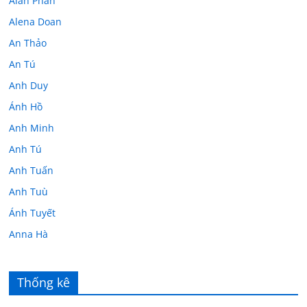
Alan Phan
Alena Doan
An Thảo
An Tú
Anh Duy
Ánh Hồ
Anh Minh
Anh Tú
Anh Tuấn
Anh Tuù
Ánh Tuyết
Anna Hà
Anth Đoàn
Âu Tú Vân
Thống kê
Bác sĩ Hoa