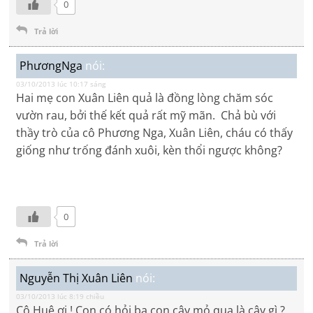
0
Trả lời
PhươngNga
nói:
03/10/2013 lúc 10:17 sáng
Hai mẹ con Xuân Liên quả là đồng lòng chăm sóc
vườn rau, bởi thế kết quả rất mỹ mãn. Chả bù với
thầy trò của cô Phương Nga, Xuân Liên, cháu có thấy
giống như trống đánh xuôi, kèn thổi ngược không?
0
Trả lời
Nguyễn Thị Xuân Liên
nói:
03/10/2013 lúc 8:19 chiều
Cô Huệ ơi ! Con có hỏi ba con cây mỏ quạ là cây gì ?