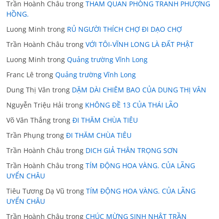
Trần Hoành Châu
trong
THAM QUAN PHÒNG TRANH PHƯỢNG
HỒNG.
Luong Minh
trong
RỦ NGƯỜI THÍCH CHỢ ĐI DẠO CHỢ
Trần Hoành Châu
trong
VỚI TÔI-VĨNH LONG LÀ ĐẤT PHẬT
Luong Minh
trong
Quảng trường Vĩnh Long
Franc Lê
trong
Quảng trường Vĩnh Long
Dung Thị Vân
trong
DẶM DÀI CHIÊM BAO CỦA DUNG THỊ VÂN
Nguyễn Triệu Hải
trong
KHÔNG ĐỀ 13 CỦA THÁI LÃO
Võ Văn Thắng
trong
ĐI THĂM CHÙA TIÊU
Trần Phụng
trong
ĐI THĂM CHÙA TIÊU
Trần Hoành Châu
trong
DICH GIẢ THÂN TRỌNG SƠN
Trần Hoành Châu
trong
TÍM ĐỘNG HOA VÀNG. CỦA LÃNG
UYỂN CHÂU
Tiêu Tương Dạ Vũ
trong
TÍM ĐỘNG HOA VÀNG. CỦA LÃNG
UYỂN CHÂU
Trần Hoành Châu
trong
CHÚC MỪNG SINH NHẬT TRẦN