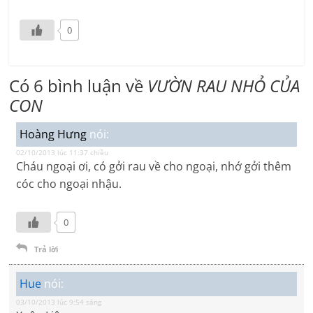
0
Có 6 bình luận về
VƯỜN RAU NHỎ CỦA
CON
Hoàng Hưng
nói:
02/10/2013 lúc 11:37 chiều
Cháu ngoại ơi, có gởi rau về cho ngoại, nhớ gởi thêm
cóc cho ngoại nhậu.
0
Trả lời
Hue
nói:
03/10/2013 lúc 9:54 sáng