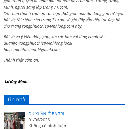
giao toàn quyền để đảm bảo lời hứa này của anh Trương Tường
Minh, người sáng lập trang 71.com.
Xin chân thành cám ơn các bạn thời gian qua đã đóng góp tư liệu,
bài vở, tài chính cho trang 71.com và giờ đây vẫn tiếp tục ủng hộ
cho trang tongphuochiep-vinhlong.com này.
Bài vở và ý kiến đóng góp, xin các bạn vui lòng email về :
quanly@tongphuochiep-vinhlong.local
hoặc
minhtaichinh@gmail.com
Thành thật cám ơn.
Lương Minh
Tin nhà
DU XUÂN Ở BA TRI
01/06/2026
Không có bình luận