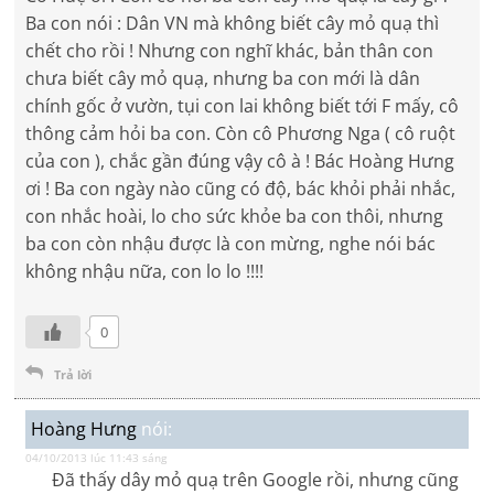
Ba con nói : Dân VN mà không biết cây mỏ quạ thì
chết cho rồi ! Nhưng con nghĩ khác, bản thân con
chưa biết cây mỏ quạ, nhưng ba con mới là dân
chính gốc ở vườn, tụi con lai không biết tới F mấy, cô
thông cảm hỏi ba con. Còn cô Phương Nga ( cô ruột
của con ), chắc gần đúng vậy cô à ! Bác Hoàng Hưng
ơi ! Ba con ngày nào cũng có độ, bác khỏi phải nhắc,
con nhắc hoài, lo cho sức khỏe ba con thôi, nhưng
ba con còn nhậu được là con mừng, nghe nói bác
không nhậu nữa, con lo lo !!!!
0
Trả lời
Hoàng Hưng
nói:
04/10/2013 lúc 11:43 sáng
Đã thấy dây mỏ quạ trên Google rồi, nhưng cũng