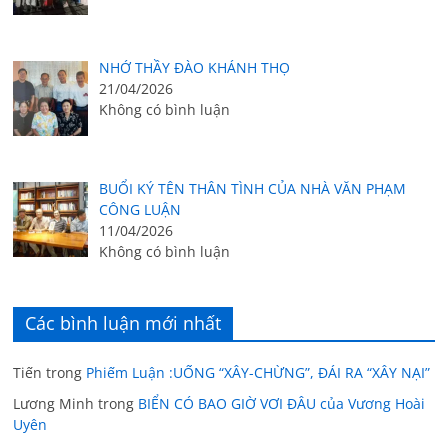
NHỚ THẦY ĐÀO KHÁNH THỌ
21/04/2026
Không có bình luận
BUỔI KÝ TÊN THÂN TÌNH CỦA NHÀ VĂN PHẠM
CÔNG LUẬN
11/04/2026
Không có bình luận
Các bình luận mới nhất
Tiến
trong
Phiếm Luận :UỐNG “XÂY-CHỪNG”, ĐÁI RA “XÂY NẠI”
Lương Minh
trong
BIỂN CÓ BAO GIỜ VƠI ĐÂU của Vương Hoài
Uyên