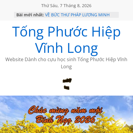
Thứ Sáu, 7 Tháng 8, 2026
Bài mới nhất:
VỀ BỨC THƯ PHÁP LƯƠNG MINH
GẶP Ở MỸ
Tống Phước Hiệp
HỌC SỬ HỒI XƯA
MỘT ĐỜI ĐI QUA NHỮNG TRANG
SÁCH
Vĩnh Long
BẤT CHỢT CỦA CHÂU LỆ DUNG
CÀ PHÊ NGẮM NÚI
Website Dành cho cựu học sinh Tống Phước Hiệp Vĩnh
Long