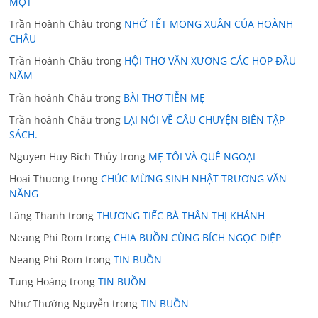
MỘT
Trần Hoành Châu
trong
NHỚ TẾT MONG XUÂN CỦA HOÀNH
CHÂU
Trần Hoành Châu
trong
HỘI THƠ VĂN XƯƠNG CÁC HOP ĐẦU
NĂM
Trần hoành Cháu
trong
BÀI THƠ TIỄN MẸ
Trần hoành Châu
trong
LẠI NÓI VỀ CÂU CHUYỆN BIÊN TẬP
SÁCH.
Nguyen Huy Bích Thủy
trong
MẸ TÔI VÀ QUÊ NGOẠI
Hoai Thuong
trong
CHÚC MỪNG SINH NHẬT TRƯƠNG VĂN
NĂNG
Lãng Thanh
trong
THƯƠNG TIẾC BÀ THÂN THỊ KHÁNH
Neang Phi Rom
trong
CHIA BUỒN CÙNG BÍCH NGỌC DIỆP
Neang Phi Rom
trong
TIN BUỒN
Tung Hoàng
trong
TIN BUỒN
Như Thường Nguyễn
trong
TIN BUỒN