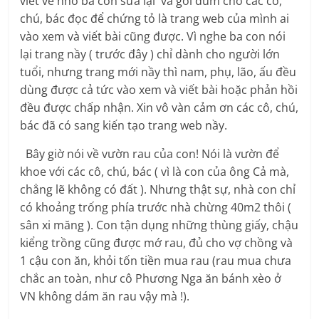
viết về nhờ ba con sửa lại và gởi dùm cho các cô,
chú, bác đọc để chứng tỏ là trang web của mình ai
vào xem và viết bài cũng được. Vì nghe ba con nói
lại trang nầy ( trước đây ) chỉ dành cho người lớn
tuổi, nhưng trang mới nầy thì nam, phụ, lão, ấu đều
dùng được cả tức vào xem và viết bài hoặc phản hồi
đều được chấp nhận. Xin vô vàn cảm ơn các cô, chú,
bác đã có sang kiến tạo trang web nầy.
Bây giờ nói về vườn rau của con! Nói là vườn để
khoe với các cô, chú, bác ( vì là con của ông Cả mà,
chẳng lẽ không có đất ). Nhưng thật sự, nhà con chỉ
có khoảng trống phía trước nhà chừng 40m2 thôi (
sân xi măng ). Con tận dụng những thùng giấy, chậu
kiểng trồng cũng được mớ rau, đủ cho vợ chồng và
1 cậu con ăn, khỏi tốn tiền mua rau (rau mua chưa
chắc an toàn, như cô Phương Nga ăn bánh xèo ở
VN không dám ăn rau vậy mà !).