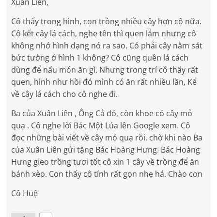
Xuân Liên,
Cô thấy trong hình, con trồng nhiều cây hơn cô nữa.
Cô kết cây lá cách, nghe tên thì quen lắm nhưng cô
không nhớ hình dạng nó ra sao. Có phải cây nằm sát
bức tường ở hình 1 không? Cô cũng quên lá cách
dùng để nấu món ăn gì. Nhưng trong trí cô thấy rất
quen, hình như hồi đó mình có ăn rất nhiều lần, Kể
về cây lá cách cho cô nghe đi.
Ba của Xuân Liên , Ông Cả đó, còn khoe có cây mỏ
quạ . Cô nghe lời Bác Một Lúa lên Google xem. Cô
đọc những bài viết về cây mỏ quạ rồi. chờ khi nào Ba
của Xuân Liên gửi tặng Bác Hoàng Hưng. Bác Hoàng
Hưng gieo trồng tươi tốt cô xin 1 cây về trồng để ăn
bánh xèo. Con thấy cô tính rất gọn nhẹ há. Chào con
Cô Huệ