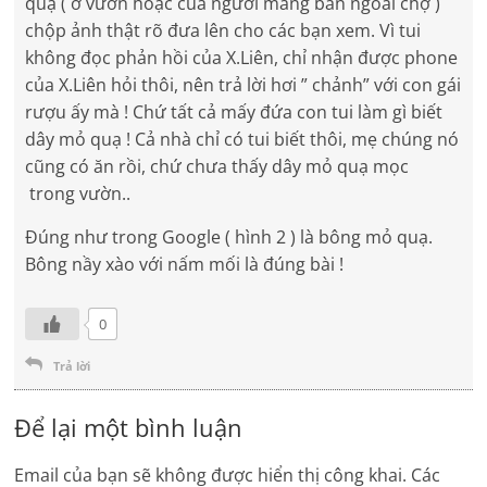
quạ ( ở vườn hoặc của người mang bán ngoài chợ )
chộp ảnh thật rõ đưa lên cho các bạn xem. Vì tui
không đọc phản hồi của X.Liên, chỉ nhận được phone
của X.Liên hỏi thôi, nên trả lời hơi ” chảnh” với con gái
rượu ấy mà ! Chứ tất cả mấy đứa con tui làm gì biết
dây mỏ quạ ! Cả nhà chỉ có tui biết thôi, mẹ chúng nó
cũng có ăn rồi, chứ chưa thấy dây mỏ quạ mọc
trong vườn..
Đúng như trong Google ( hình 2 ) là bông mỏ quạ.
Bông nầy xào với nấm mối là đúng bài !
0
Trả lời
Để lại một bình luận
Email của bạn sẽ không được hiển thị công khai.
Các