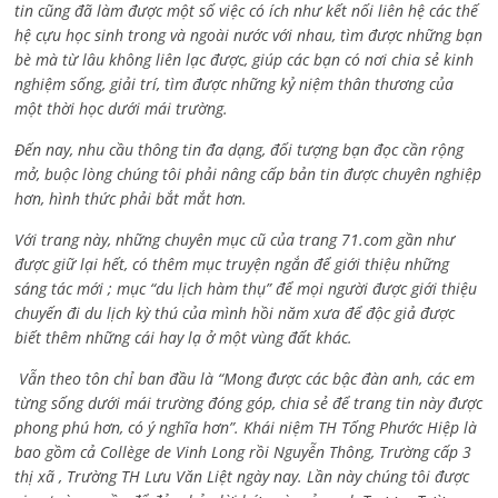
tin cũng đã làm được một số việc có ích như kết nối liên hệ các thế
hệ cựu học sinh trong và ngoài nước với nhau, tìm được những bạn
bè mà từ lâu không liên lạc được, giúp các bạn có nơi chia sẻ kinh
nghiệm sống, giải trí, tìm được những kỷ niệm thân thương của
một thời học dưới mái trường.
Đến nay, nhu cầu thông tin đa dạng, đối tượng bạn đọc cần rộng
mở, buộc lòng chúng tôi phải nâng cấp bản tin được chuyên nghiệp
hơn, hình thức phải bắt mắt hơn.
Với trang này, những chuyên mục cũ của trang 71.com gần như
được giữ lại hết, có thêm mục truyện ngắn để giới thiệu những
sáng tác mới ; mục “du lịch hàm thụ” để mọi người được giới thiệu
chuyến đi du lịch kỳ thú của mình hồi năm xưa để độc giả được
biết thêm những cái hay lạ ở một vùng đất khác.
Vẫn theo tôn chỉ ban đầu là “Mong được các bậc đàn anh, các em
từng sống dưới mái trường đóng góp, chia sẻ để trang tin này được
phong phú hơn, có ý nghĩa hơn”. Khái niệm TH Tống Phước Hiệp là
bao gồm cả
Collège de Vinh Long rồi Nguyễn Thông,
Trường cấp 3
thị xã , Trường TH Lưu Văn Liệt ngày nay. Lần này chúng tôi được