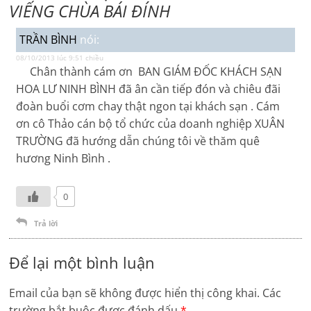
VIẾNG CHÙA BÁI ĐÍNH
TRẦN BÌNH
nói:
08/10/2013 lúc 9:51 chiều
Chân thành cám ơn BAN GIÁM ĐỐC KHÁCH SẠN
HOA LƯ NINH BÌNH đã ân cần tiếp đón và chiêu đãi
đoàn buổi cơm chay thật ngon tại khách sạn . Cám
ơn cô Thảo cán bộ tổ chức của doanh nghiệp XUÂN
TRƯỜNG đã hướng dẫn chúng tôi về thăm quê
hương Ninh Bình .
0
Trả lời
Để lại một bình luận
Email của bạn sẽ không được hiển thị công khai.
Các
trường bắt buộc được đánh dấu
*