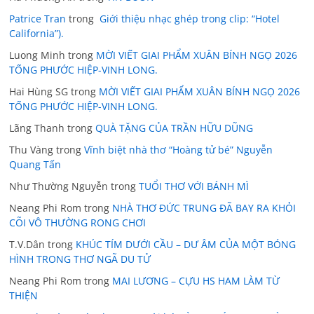
Patrice Tran
trong
Giới thiệu nhạc ghép trong clip: “Hotel
California”).
Luong Minh
trong
MỜI VIẾT GIAI PHẨM XUÂN BÍNH NGỌ 2026
TỐNG PHƯỚC HIỆP-VINH LONG.
Hai Hùng SG
trong
MỜI VIẾT GIAI PHẨM XUÂN BÍNH NGỌ 2026
TỐNG PHƯỚC HIỆP-VINH LONG.
Lãng Thanh
trong
QUÀ TẶNG CỦA TRẦN HỮU DŨNG
Thu Vàng
trong
Vĩnh biệt nhà thơ “Hoàng tử bé” Nguyễn
Quang Tấn
Như Thường Nguyễn
trong
TUỔI THƠ VỚI BÁNH MÌ
Neang Phi Rom
trong
NHÀ THƠ ĐỨC TRUNG ĐÃ BAY RA KHỎI
CÕI VÔ THƯỜNG RONG CHƠI
T.V.Dân
trong
KHÚC TÍM DƯỚI CẦU – DƯ ÂM CỦA MỘT BÓNG
HÌNH TRONG THƠ NGÃ DU TỬ
Neang Phi Rom
trong
MAI LƯƠNG – CỰU HS HAM LÀM TỪ
THIỆN