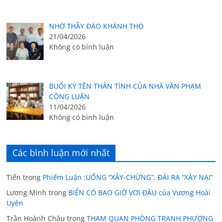
NHỚ THẦY ĐÀO KHÁNH THỌ
21/04/2026
Không có bình luận
BUỔI KÝ TÊN THÂN TÌNH CỦA NHÀ VĂN PHẠM
CÔNG LUẬN
11/04/2026
Không có bình luận
Các bình luận mới nhất
Tiến
trong
Phiếm Luận :UỐNG “XÂY-CHỪNG”, ĐÁI RA “XÂY NẠI”
Lương Minh
trong
BIỂN CÓ BAO GIỜ VƠI ĐÂU của Vương Hoài
Uyên
Trần Hoành Châu
trong
THAM QUAN PHÒNG TRANH PHƯỢNG