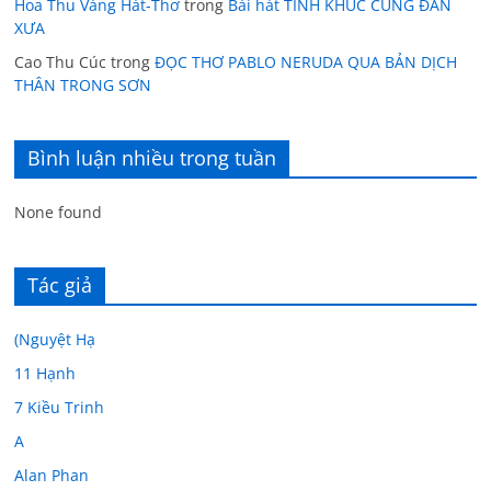
Hoa Thu Vàng Hát-Thơ
trong
Bài hát TÌNH KHÚC CUNG ĐÀN
XƯA
Cao Thu Cúc
trong
ĐỌC THƠ PABLO NERUDA QUA BẢN DỊCH
THÂN TRONG SƠN
Bình luận nhiều trong tuần
None found
Tác giả
(Nguyệt Hạ
11 Hạnh
7 Kiều Trinh
A
Alan Phan