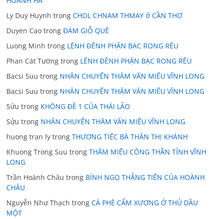
HOÀNH HÀ
Ly Duy Huynh
trong
CHOL CHNAM THMAY ở CẦN THƠ
Duyen Cao
trong
ĐÁM GIỖ QUÊ
Luong Minh
trong
LÊNH ĐÊNH PHẬN BẠC RONG RÊU
Phan Cát Tường
trong
LÊNH ĐÊNH PHẬN BẠC RONG RÊU
Bacsi Suu
trong
NHÂN CHUYẾN THĂM VĂN MIẾU VĨNH LONG
Bacsi Suu
trong
NHÂN CHUYẾN THĂM VĂN MIẾU VĨNH LONG
Sửu
trong
KHÔNG ĐỀ 1 CỦA THÁI LÃO
Sửu
trong
NHÂN CHUYẾN THĂM VĂN MIẾU VĨNH LONG
huong tran ly
trong
THƯƠNG TIẾC BÀ THÂN THỊ KHÁNH
Khuong Trong Suu
trong
THĂM MIẾU CÔNG THẦN TỈNH VĨNH
LONG
Trần Hoành Châu
trong
BÍNH NGỌ THẲNG TIẾN CỦA HOÀNH
CHÂU
Nguyễn Như Thạch
trong
CÀ PHÊ CẨM XƯƠNG Ở THỦ DẦU
MỘT