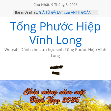
Chủ Nhật, 9 Tháng 8, 2026
Bài mới nhất:
GIÃ TỪ ĐÀ LẠT của ANTH ĐOÀN
SÀI GÒN – HÒN NGỌC VIỄN ĐÔNG
Tống Phước Hiệp
KHÔNG ĐỀ 20 CỦA THÁI LÃO
KHÔNG ĐỀ 19 CỦA THÁI LÃO
CHÙM THƠ CỦA BÍCH HÀ
Vĩnh Long
Website Dành cho cựu học sinh Tống Phước Hiệp Vĩnh
Long