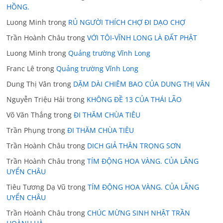
HỒNG.
Luong Minh
trong
RỦ NGƯỜI THÍCH CHỢ ĐI DẠO CHỢ
Trần Hoành Châu
trong
VỚI TÔI-VĨNH LONG LÀ ĐẤT PHẬT
Luong Minh
trong
Quảng trường Vĩnh Long
Franc Lê
trong
Quảng trường Vĩnh Long
Dung Thị Vân
trong
DẶM DÀI CHIÊM BAO CỦA DUNG THỊ VÂN
Nguyễn Triệu Hải
trong
KHÔNG ĐỀ 13 CỦA THÁI LÃO
Võ Văn Thắng
trong
ĐI THĂM CHÙA TIÊU
Trần Phụng
trong
ĐI THĂM CHÙA TIÊU
Trần Hoành Châu
trong
DICH GIẢ THÂN TRỌNG SƠN
Trần Hoành Châu
trong
TÍM ĐỘNG HOA VÀNG. CỦA LÃNG
UYỂN CHÂU
Tiêu Tương Dạ Vũ
trong
TÍM ĐỘNG HOA VÀNG. CỦA LÃNG
UYỂN CHÂU
Trần Hoành Châu
trong
CHÚC MỪNG SINH NHẬT TRẦN