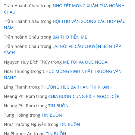
Trần Hoành Châu
trong
NHỚ TẾT MONG XUÂN CỦA HOÀNH
CHÂU
Trần Hoành Châu
trong
HỘI THƠ VĂN XƯƠNG CÁC HOP ĐẦU
NĂM
Trần hoành Cháu
trong
BÀI THƠ TIỄN MẸ
Trần hoành Châu
trong
LẠI NÓI VỀ CÂU CHUYỆN BIÊN TẬP
SÁCH.
Nguyen Huy Bích Thủy
trong
MẸ TÔI VÀ QUÊ NGOẠI
Hoai Thuong
trong
CHÚC MỪNG SINH NHẬT TRƯƠNG VĂN
NĂNG
Lãng Thanh
trong
THƯƠNG TIẾC BÀ THÂN THỊ KHÁNH
Neang Phi Rom
trong
CHIA BUỒN CÙNG BÍCH NGỌC DIỆP
Neang Phi Rom
trong
TIN BUỒN
Tung Hoàng
trong
TIN BUỒN
Như Thường Nguyễn
trong
TIN BUỒN
Hà Phuong An
trong
TIN BUỒN