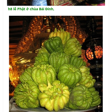
h8 lễ Phật ở chùa Bái Đính,