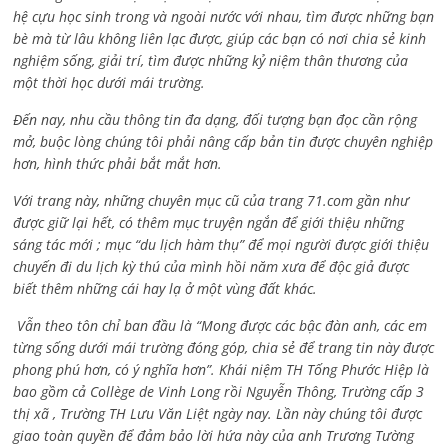
hệ cựu học sinh trong và ngoài nước với nhau, tìm được những bạn
bè mà từ lâu không liên lạc được, giúp các bạn có nơi chia sẻ kinh
nghiệm sống, giải trí, tìm được những kỷ niệm thân thương của
một thời học dưới mái trường.
Đến nay, nhu cầu thông tin đa dạng, đối tượng bạn đọc cần rộng
mở, buộc lòng chúng tôi phải nâng cấp bản tin được chuyên nghiệp
hơn, hình thức phải bắt mắt hơn.
Với trang này, những chuyên mục cũ của trang 71.com gần như
được giữ lại hết, có thêm mục truyện ngắn để giới thiệu những
sáng tác mới ; mục “du lịch hàm thụ” để mọi người được giới thiệu
chuyến đi du lịch kỳ thú của mình hồi năm xưa để độc giả được
biết thêm những cái hay lạ ở một vùng đất khác.
Vẫn theo tôn chỉ ban đầu là “Mong được các bậc đàn anh, các em
từng sống dưới mái trường đóng góp, chia sẻ để trang tin này được
phong phú hơn, có ý nghĩa hơn”. Khái niệm TH Tống Phước Hiệp là
bao gồm cả
Collège de Vinh Long rồi Nguyễn Thông,
Trường cấp 3
thị xã , Trường TH Lưu Văn Liệt ngày nay. Lần này chúng tôi được
giao toàn quyền để đảm bảo lời hứa này của anh Trương Tường