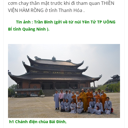
cơm chay thân mật trước khi đi tham quan THIỀN
VIỆN HÀM RỒNG ở tỉnh Thanh Hóa .
Tin ảnh : Trần Bình (gởi về từ núi Yên Tử TP UÔNG
BÍ tỉnh Quãng Ninh ).
h1 Chánh điện chùa Bái Đính,