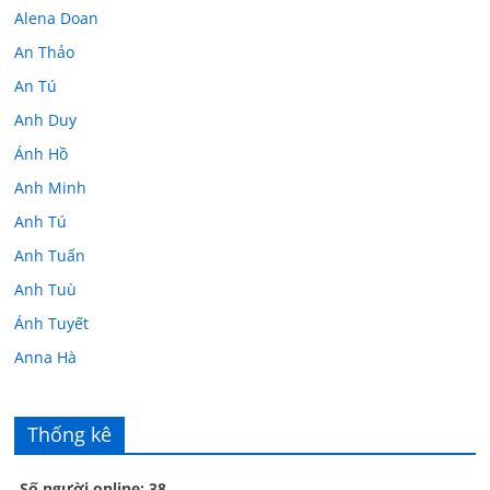
Alena Doan
An Thảo
An Tú
Anh Duy
Ánh Hồ
Anh Minh
Anh Tú
Anh Tuấn
Anh Tuù
Ánh Tuyết
Anna Hà
Anth Đoàn
Âu Tú Vân
Thống kê
Bác sĩ Hoa
Số người online: 38