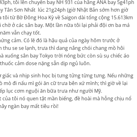
43ph, tôi lên chuyến bay NH 931 của hãng ANA bay 5g41ph
bay Tân Sơn Nhất lúc 21g24ph (giờ Nhật Bản sớm hơn giờ
ủa tôi từ Bờ Đông Hoa Kỳ về Saigon dài tổng cộng 15.613km
chờ ở các sân bay. Một lần nữa tôi lại phải đội ơn ba má
0 năm vẫn chạy tốt.
chứng cảm. Có lẽ đó là hậu quả của ngày hôm trước ở
m thu se se lạnh, trưa thì dang nắng chói chang mồ hôi
mà xuống sân bay Tokyo trời nóng bức còn sù sụ chiếc áo
p thuốc cảm dose nặng sẵn dịp ngủ luôn.
ờ giấc và nhịp sinh học bị tưng tửng từng tưng. Nếu những
 mò đi nấu mì gói ăn cữ trưa bên xứ mình; thì giờ về lại
bếp lục cơm nguội ăn bữa trưa như người Mỹ.
 của tôi nó quen tật mần biếng, đề hoài mà hỗng chịu nổ
mây ngàn bay mất tiêu rồi!