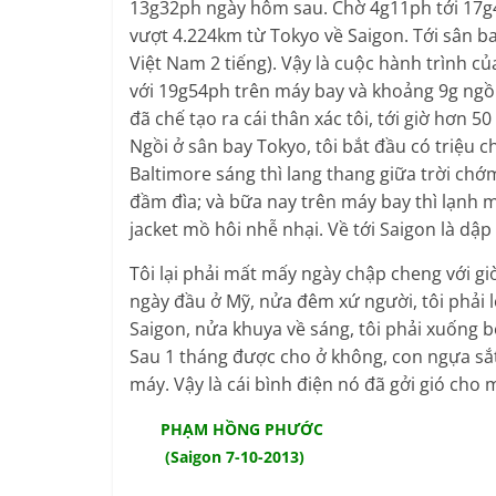
13g32ph ngày hôm sau. Chờ 4g11ph tới 17g
vượt 4.224km từ Tokyo về Saigon. Tới sân 
Việt Nam 2 tiếng). Vậy là cuộc hành trình c
với 19g54ph trên máy bay và khoảng 9g ngồi 
đã chế tạo ra cái thân xác tôi, tới giờ hơn 5
Ngồi ở sân bay Tokyo, tôi bắt đầu có triệu 
Baltimore sáng thì lang thang giữa trời chớ
đầm đìa; và bữa nay trên máy bay thì lạnh 
jacket mồ hôi nhễ nhại. Về tới Saigon là dậ
Tôi lại phải mất mấy ngày chập cheng với gi
ngày đầu ở Mỹ, nửa đêm xứ người, tôi phải lò
Saigon, nửa khuya về sáng, tôi phải xuống 
Sau 1 tháng được cho ở không, con ngựa sắt
máy. Vậy là cái bình điện nó đã gởi gió cho 
PHẠM HỒNG PHƯỚC
(Saigon 7-10-2013)