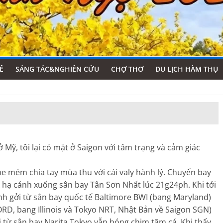
Ê
SÁNG TÁC&NGHIÊN CỨU
CHỢ THƠ
DU LỊCH HÀM THỤ
 Mỹ, tôi lại có mặt ở Saigon với tâm trạng và cảm giác
 mém chia tay mùa thu với cái valy hành lý. Chuyến bay
ạ cánh xuống sân bay Tân Sơn Nhất lúc 21g24ph. Khi tới
hính gởi từ sân bay quốc tế Baltimore BWI (bang Maryland)
 ORD, bang Illinois và Tokyo NRT, Nhật Bản về Saigon SGN)
gởi từ sân bay Narita Tokyo vẫn bóng chim tăm cá. Khi thấy