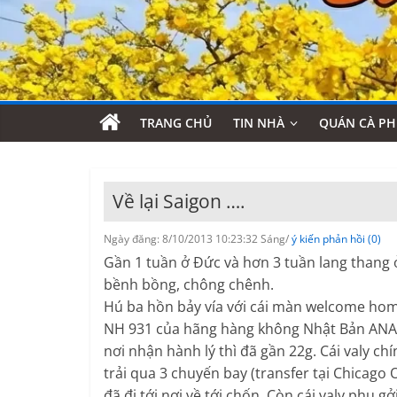
TRANG CHỦ
TIN NHÀ
QUÁN CÀ PH
Về lại Saigon ….
Ngày đăng: 8/10/2013 10:23:32 Sáng/
ý kiến phản hồi (0)
Gần 1 tuần ở Đức và hơn 3 tuần lang thang ở
bềnh bồng, chông chênh.
Hú ba hồn bảy vía với cái màn welcome home
NH 931 của hãng hàng không Nhật Bản ANA h
nơi nhận hành lý thì đã gần 22g. Cái valy c
trải qua 3 chuyến bay (transfer tại Chicago
đã đi tới nơi về tới chốn. Còn cái valy phụ 