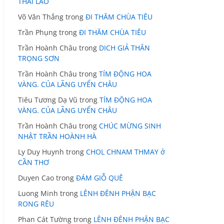
THÁI LÃO
Võ Văn Thắng
trong
ĐI THĂM CHÙA TIÊU
Trần Phụng
trong
ĐI THĂM CHÙA TIÊU
Trần Hoành Châu
trong
DICH GIẢ THÂN
TRỌNG SƠN
Trần Hoành Châu
trong
TÍM ĐỘNG HOA
VÀNG. CỦA LÃNG UYỂN CHÂU
Tiêu Tương Dạ Vũ
trong
TÍM ĐỘNG HOA
VÀNG. CỦA LÃNG UYỂN CHÂU
Trần Hoành Châu
trong
CHÚC MỪNG SINH
NHẬT TRẦN HOÀNH HÀ
Ly Duy Huynh
trong
CHOL CHNAM THMAY ở
CẦN THƠ
Duyen Cao
trong
ĐÁM GIỖ QUÊ
Luong Minh
trong
LÊNH ĐÊNH PHẬN BẠC
RONG RÊU
Phan Cát Tường
trong
LÊNH ĐÊNH PHẬN BẠC