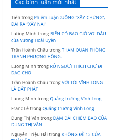
Các bình luận mới nhất
Tiến
trong
Phiếm Luận :UỐNG “XÂY-CHỪNG”,
ĐÁI RA “XÂY NẠI”
Lương Minh
trong
BIỂN CÓ BAO GIỜ VƠI ĐÂU
của Vương Hoài Uyên
Trần Hoành Châu
trong
THAM QUAN PHÒNG
TRANH PHƯỢNG HỒNG.
Luong Minh
trong
RỦ NGƯỜI THÍCH CHỢ ĐI
DẠO CHỢ
Trần Hoành Châu
trong
VỚI TÔI-VĨNH LONG
LÀ ĐẤT PHẬT
Luong Minh
trong
Quảng trường Vĩnh Long
Franc Lê
trong
Quảng trường Vĩnh Long
Dung Thị Vân
trong
DẶM DÀI CHIÊM BAO CỦA
DUNG THỊ VÂN
Nguyễn Triệu Hải
trong
KHÔNG ĐỀ 13 CỦA