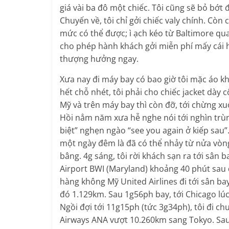
giá vài ba đô một chiếc. Tôi cũng sẽ bỏ bớt 
Chuyến về, tôi chỉ gởi chiếc valy chính. Còn
mức có thể được; ì ạch kéo từ Baltimore qu
cho phép hành khách gởi miễn phí mấy cái hà
thượng hưởng ngay.
Xưa nay đi máy bay có bao giờ tôi mặc áo kh
hết chỗ nhét, tôi phải cho chiếc jacket dày 
Mỹ và trên máy bay thì còn đỡ, tới chừng x
Hồi nẳm năm xưa hễ nghe nói tới nghìn trùn
biệt” nghẹn ngào “see you again ở kiếp sau”
một ngày đêm là đã có thể nhảy từ nửa vòng
bâng. 4g sáng, tôi rời khách sạn ra tới sân
Airport BWI (Maryland) khoảng 40 phút sau
hàng không Mỹ United Airlines đi tới sân bay
đó 1.129km. Sau 1g56ph bay, tới Chicago lú
Ngồi đợi tới 11g15ph (tức 3g34ph), tôi đi 
Airways ANA vượt 10.260km sang Tokyo. Sa