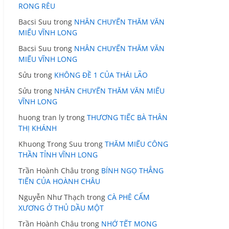
RONG RÊU
Bacsi Suu
trong
NHÂN CHUYẾN THĂM VĂN
MIẾU VĨNH LONG
Bacsi Suu
trong
NHÂN CHUYẾN THĂM VĂN
MIẾU VĨNH LONG
Sửu
trong
KHÔNG ĐỀ 1 CỦA THÁI LÃO
Sửu
trong
NHÂN CHUYẾN THĂM VĂN MIẾU
VĨNH LONG
huong tran ly
trong
THƯƠNG TIẾC BÀ THÂN
THỊ KHÁNH
Khuong Trong Suu
trong
THĂM MIẾU CÔNG
THẦN TỈNH VĨNH LONG
Trần Hoành Châu
trong
BÍNH NGỌ THẲNG
TIẾN CỦA HOÀNH CHÂU
Nguyễn Như Thạch
trong
CÀ PHÊ CẨM
XƯƠNG Ở THỦ DẦU MỘT
Trần Hoành Châu
trong
NHỚ TẾT MONG