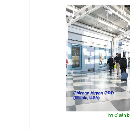
h1 Ở sân bay Chi