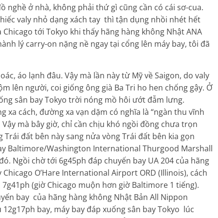
đồ nghề ở nhà, không phải thứ gì cũng cần có cái sơ-cua.
 chiếc valy nhỏ dạng xách tay thì tận dụng nhồi nhét hết
a Chicago tới Tokyo khi thấy hãng hàng không Nhật ANA
nh lý carry-on nặng nề ngay tại cổng lên máy bay, tôi đã
oác, áo lạnh đâu. Vậy mà lần này từ Mỹ về Saigon, do valy
cộm lên người, coi giống ông già Ba Tri ho hen chống gậy. Ở
uống sân bay Tokyo trời nóng mồ hôi ướt đẫm lưng.
g xa cách, đường xa vạn dặm có nghĩa là “ngàn thu vĩnh
. Vậy mà bây giờ, chỉ cần chịu khó ngồi đồng chưa trọn
 Trái đất bên này sang nửa vòng Trái đất bên kia gọn
 bay Baltimore/Washington International Thurgood Marshall
 đó. Ngồi chờ tới 6g45ph đáp chuyến bay UA 204 của hãng
 Chicago O’Hare International Airport ORD (Illinois), cách
c 7g41ph (giờ Chicago muộn hơn giờ Baltimore 1 tiếng).
chuyến bay của hãng hàng không Nhật Bản All Nippon
u 12g17ph bay, máy bay đáp xuống sân bay Tokyo lúc