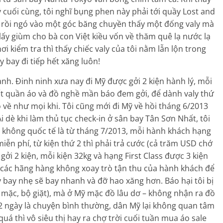
ý cuối cùng, tôi nghĩ bụng phen này phải tới quầy Lost and
g rồi ngó vào một góc băng chuyền thấy một đống valy mà
ấy giùm cho bà con Việt kiều vốn về thăm quê lạ nước lạ
 nơi kiểm tra thì thấy chiếc valy của tôi nằm lẫn lộn trong
 bay đi tiếp hết xăng luôn!
ành. Đinh ninh xưa nay đi Mỹ được gởi 2 kiện hành lý, mỗi
hất quần áo và đồ nghề mần báo đem gởi, để dành valy thứ
 về như mọi khi. Tôi cũng mới đi Mỹ về hồi tháng 6/2013
i dè khi làm thủ tục check-in ở sân bay Tân Sơn Nhất, tôi
 không quốc tế là từ tháng 7/2013, mỗi hành khách hạng
iễn phí, từ kiện thứ 2 thì phải trả cước (cả trăm USD chớ
gởi 2 kiện, mỗi kiện 32kg và hạng First Class được 3 kiện
, các hãng hàng không xoay trò tận thu của hành khách để
 bay nhẹ sẽ bay nhanh và đỡ hao xăng hơn. Báo hại tôi bị
bộ mặc, bộ giặt), mà ở Mỹ mặc đồ lâu dơ – không nhận ra đồ
 ngày là chuyện bình thường, dân Mỹ lại không quan tâm
uá thì vô siêu thị hay ra chợ trời cuối tuần mua áo sale