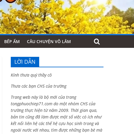
BẾP ẤM
CÂU CHUYỆN VÕ LÂM
LỜI DẪN
Kính thưa quý thầy cô
Thưa các bạn CHS của trường
Trang web này là bộ mới của trang
tongphuochiep71.com do một nhóm CHS của
trường thực hiện từ năm 2009. Thời gian qua,
bản tin cũng đã làm được một số việc có ích như
kết nối liên hệ các thế hệ cựu học sinh trong và
ngoài nước với nhau, tìm được những bạn bè mà