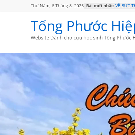
Thứ Năm, 6 Tháng 8, 2026
Bài mới nhất:
VỀ BỨC 
GẶP Ở M
HỌC SỬ 
Tống Phước Hiệ
MỘT ĐỜI
SÁCH
BẤT CHỢ
Website Dành cho cựu học sinh Tống Phước H
CÀ PHÊ 