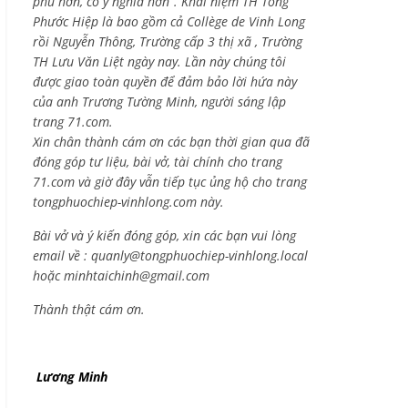
phú hơn, có ý nghĩa hơn”. Khái niệm TH Tống
Phước Hiệp là bao gồm cả
Collège de Vinh Long
rồi Nguyễn Thông,
Trường cấp 3 thị xã , Trường
TH Lưu Văn Liệt ngày nay. Lần này chúng tôi
được giao toàn quyền để đảm bảo lời hứa này
của anh Trương Tường Minh, người sáng lập
trang 71.com.
Xin chân thành cám ơn các bạn thời gian qua đã
đóng góp tư liệu, bài vở, tài chính cho trang
71.com và giờ đây vẫn tiếp tục ủng hộ cho trang
tongphuochiep-vinhlong.com này.
Bài vở và ý kiến đóng góp, xin các bạn vui lòng
email về :
quanly@tongphuochiep-vinhlong.local
hoặc
minhtaichinh@gmail.com
Thành thật cám ơn.
Lương Minh