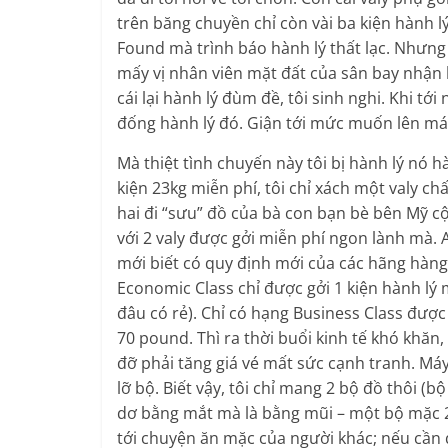
trên băng chuyền chỉ còn vài ba kiện hành l
Found mà trình báo hành lý thất lạc. Nhưn
mấy vị nhân viên mặt đất của sân bay nhận l
cái lại hành lý đùm đề, tôi sinh nghi. Khi tới
đống hành lý đó. Giận tới mức muốn lên máy
Mà thiệt tình chuyến này tôi bị hành lý nó h
kiện 23kg miễn phí, tôi chỉ xách một valy c
hai đi “sưu” đồ của bà con bạn bè bên Mỹ cộ
với 2 valy được gởi miễn phí ngon lành mà. A
mới biết có quy định mới của các hãng hàng
Economic Class chỉ được gởi 1 kiện hành lý m
đâu có rẻ). Chỉ có hạng Business Class được 
70 pound. Thì ra thời buổi kinh tế khó khăn
đỡ phải tăng giá vé mất sức cạnh tranh. Máy
lỡ bộ. Biết vậy, tôi chỉ mang 2 bộ đồ thôi (
dơ bằng mắt mà là bằng mũi – một bộ mặc 2
tới chuyện ăn mặc của người khác; nếu cần q