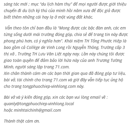
sáng tác mới ; mục “du lịch hàm thụ” để mọi người được giới thiệu
chuyến đi du lịch kỳ thú của mình hồi năm xưa để độc giả được
biết thêm những cái hay lạ ở một vùng đất khác.
Vẫn theo tôn chỉ ban đầu là “Mong được các bậc đàn anh, các em
từng sống dưới mái trường đóng góp, chia sẻ để trang tin này được
phong phú hơn, có ý nghĩa hơn”. Khái niệm TH Tống Phước Hiệp là
bao gồm cả
Collège de Vinh Long rồi Nguyễn Thông,
Trường cấp 3
thị xã , Trường TH Lưu Văn Liệt ngày nay. Lần này chúng tôi được
giao toàn quyền để đảm bảo lời hứa này của anh Trương Tường
Minh, người sáng lập trang 71.com.
Xin chân thành cám ơn các bạn thời gian qua đã đóng góp tư liệu,
bài vở, tài chính cho trang 71.com và giờ đây vẫn tiếp tục ủng hộ
cho trang tongphuochiep-vinhlong.com này.
Bài vở và ý kiến đóng góp, xin các bạn vui lòng email về :
quanly@tongphuochiep-vinhlong.local
hoặc
minhtaichinh@gmail.com
Thành thật cám ơn.