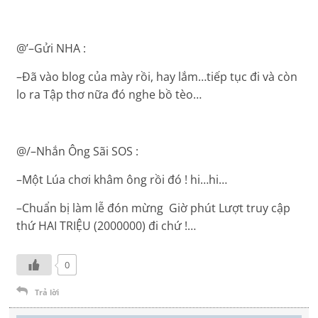
@’–Gửi NHA :
–Đã vào blog của mày rồi, hay lắm…tiếp tục đi và còn
lo ra Tập thơ nữa đó nghe bồ tèo…
@/–Nhắn Ông Sãi SOS :
–Một Lúa chơi khâm ông rồi đó ! hi…hi…
–Chuẩn bị làm lễ đón mừng Giờ phút Lượt truy cập
thứ HAI TRIỆU (2000000) đi chứ !…
0
Trả lời