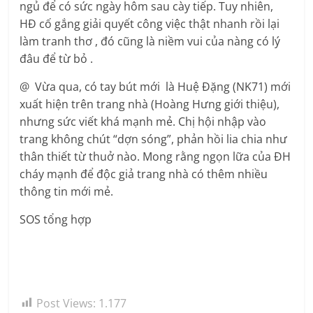
ngủ để có sức ngày hôm sau cày tiếp. Tuy nhiên,
HĐ cố gắng giải quyết công việc thật nhanh rồi lại
làm tranh thơ , đó cũng là niềm vui của nàng có lý
đâu để từ bỏ .
@ Vừa qua, có tay bút mới là Huệ Đặng (NK71) mới
xuất hiện trên trang nhà (Hoàng Hưng giới thiệu),
nhưng sức viết khá mạnh mẻ. Chị hội nhập vào
trang không chút “dợn sóng”, phản hồi lia chia như
thân thiết từ thuở nào. Mong rằng ngọn lữa của ĐH
cháy mạnh để độc giả trang nhà có thêm nhiều
thông tin mới mẻ.
SOS tổng hợp
Post Views:
1.177