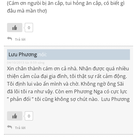
(Cám ơn ngưòi bị ăn cắp, tui hỏng ăn cắp, có biết gì
đâu mà mần thơ)
0
Trả lời
Lưu Phương
nói:
04/10/2013 lúc 8:59 sáng
Xin chân thành cám ơn cả nhà. Nhận được quá nhiều
thiện cảm của đại gia đình, tôi thật sự rất cảm động.
Tôi định lui vào ẩn mình và chờ. Không ngờ ông Sãi
đã lôi tôi ra như vậy. Còn em Phương Nga có cực lực
” phản đối ” tôi cũng không sợ chút nào. Lưu Phương
0
Trả lời