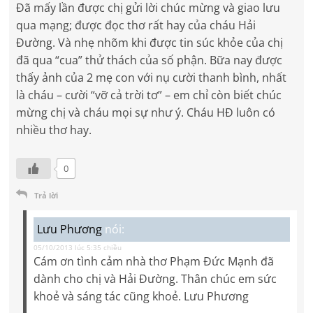
Đã mấy lần được chị gửi lời chúc mừng và giao lưu
qua mạng; được đọc thơ rất hay của cháu Hải
Đường. Và nhẹ nhõm khi được tin súc khỏe của chị
đã qua “cua” thử thách của số phận. Bữa nay được
thấy ảnh của 2 mẹ con với nụ cười thanh bình, nhất
là cháu – cười “vỡ cả trời tơ” – em chỉ còn biết chúc
mừng chị và cháu mọi sự như ý. Cháu HĐ luôn có
nhiều thơ hay.
0
Trả lời
Lưu Phương
nói:
05/10/2013 lúc 5:35 chiều
Cám ơn tình cảm nhà thơ Phạm Đức Mạnh đã
dành cho chị và Hải Đường. Thân chúc em sức
khoẻ và sáng tác cũng khoẻ. Lưu Phương