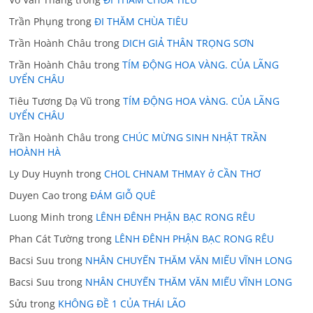
Trần Phụng
trong
ĐI THĂM CHÙA TIÊU
Trần Hoành Châu
trong
DICH GIẢ THÂN TRỌNG SƠN
Trần Hoành Châu
trong
TÍM ĐỘNG HOA VÀNG. CỦA LÃNG
UYỂN CHÂU
Tiêu Tương Dạ Vũ
trong
TÍM ĐỘNG HOA VÀNG. CỦA LÃNG
UYỂN CHÂU
Trần Hoành Châu
trong
CHÚC MỪNG SINH NHẬT TRẦN
HOÀNH HÀ
Ly Duy Huynh
trong
CHOL CHNAM THMAY ở CẦN THƠ
Duyen Cao
trong
ĐÁM GIỖ QUÊ
Luong Minh
trong
LÊNH ĐÊNH PHẬN BẠC RONG RÊU
Phan Cát Tường
trong
LÊNH ĐÊNH PHẬN BẠC RONG RÊU
Bacsi Suu
trong
NHÂN CHUYẾN THĂM VĂN MIẾU VĨNH LONG
Bacsi Suu
trong
NHÂN CHUYẾN THĂM VĂN MIẾU VĨNH LONG
Sửu
trong
KHÔNG ĐỀ 1 CỦA THÁI LÃO