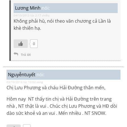
Lương Minh
nói:
04/10/2013 lúc 2:17 chiều
Không phải hù, nói theo văn chương cả Lần là
khè thiên hạ.
0
Trả lời
Nguyễntuyết
nói:
03/10/2013 lúc 10:02 sáng
Chị Lưu Phương và cháu Hải Đường thân mến,
Hôm nay NT thấy tin chị và Hải Đường trên trang
nhà , NT thật là vui . Chúc chị Lưu Phương và HĐ dồi
dào sức khoẻ và an vui . Mến nhiều . NT SNOW.