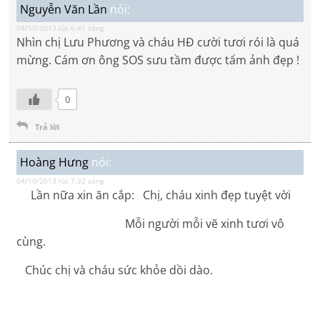
Nguyễn Văn Lần
nói:
04/10/2013 lúc 6:41 sáng
Nhìn chị Lưu Phương và cháu HĐ cười tươi rói là quá
mừng. Cám ơn ông SOS sưu tầm được tấm ảnh đẹp !
0
Trả lời
Hoàng Hưng
nói:
04/10/2013 lúc 7:32 sáng
Lần nữa xin ăn cắp: Chị, cháu xinh đẹp tuyệt vời
Mỗi người mỗi vẽ xinh tươi vô
cùng.
Chúc chị và cháu sức khỏe dồi dào.