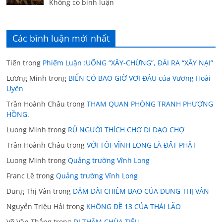
Không có bình luận
Các bình luận mới nhất
Tiến
trong
Phiếm Luận :UỐNG “XÂY-CHỪNG”, ĐÁI RA “XÂY NẠI”
Lương Minh
trong
BIỂN CÓ BAO GIỜ VƠI ĐÂU của Vương Hoài
Uyên
Trần Hoành Châu
trong
THAM QUAN PHÒNG TRANH PHƯỢNG
HỒNG.
Luong Minh
trong
RỦ NGƯỜI THÍCH CHỢ ĐI DẠO CHỢ
Trần Hoành Châu
trong
VỚI TÔI-VĨNH LONG LÀ ĐẤT PHẬT
Luong Minh
trong
Quảng trường Vĩnh Long
Franc Lê
trong
Quảng trường Vĩnh Long
Dung Thị Vân
trong
DẶM DÀI CHIÊM BAO CỦA DUNG THỊ VÂN
Nguyễn Triệu Hải
trong
KHÔNG ĐỀ 13 CỦA THÁI LÃO
Võ Văn Thắng
trong
ĐI THĂM CHÙA TIÊU