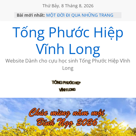
Thứ Bảy, 8 Tháng 8, 2026
HỌC SỬ HỒI XƯA
Bài mới nhất:
MỘT ĐỜI ĐI QUA NHỮNG TRANG
SÁCH
Tống Phước Hiệp
KHÔNG ĐỀ 19 CỦA THÁI LÃO
CHÙM THƠ CỦA BÍCH HÀ
GIÃ TỪ ĐÀ LẠT của ANTH ĐOÀN
Vĩnh Long
Website Dành cho cựu học sinh Tống Phước Hiệp Vĩnh
Long