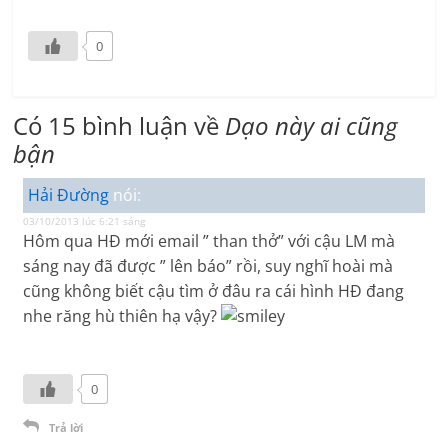
0
Có 15 bình luận về
Dạo này ai cũng
bận
Hải Đường
nói:
03/10/2013 lúc 6:21 sáng
Hôm qua HĐ mới email ” than thở” với cậu LM mà
sáng nay đã được ” lên báo” rồi, suy nghĩ hoài mà
cũng không biết cậu tìm ở đâu ra cái hình HĐ đang
nhe răng hù thiên hạ vậy?
0
Trả lời