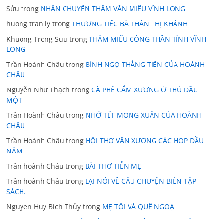
Sửu
trong
NHÂN CHUYẾN THĂM VĂN MIẾU VĨNH LONG
huong tran ly
trong
THƯƠNG TIẾC BÀ THÂN THỊ KHÁNH
Khuong Trong Suu
trong
THĂM MIẾU CÔNG THẦN TỈNH VĨNH
LONG
Trần Hoành Châu
trong
BÍNH NGỌ THẲNG TIẾN CỦA HOÀNH
CHÂU
Nguyễn Như Thạch
trong
CÀ PHÊ CẨM XƯƠNG Ở THỦ DẦU
MỘT
Trần Hoành Châu
trong
NHỚ TẾT MONG XUÂN CỦA HOÀNH
CHÂU
Trần Hoành Châu
trong
HỘI THƠ VĂN XƯƠNG CÁC HOP ĐẦU
NĂM
Trần hoành Cháu
trong
BÀI THƠ TIỄN MẸ
Trần hoành Châu
trong
LẠI NÓI VỀ CÂU CHUYỆN BIÊN TẬP
SÁCH.
Nguyen Huy Bích Thủy
trong
MẸ TÔI VÀ QUÊ NGOẠI