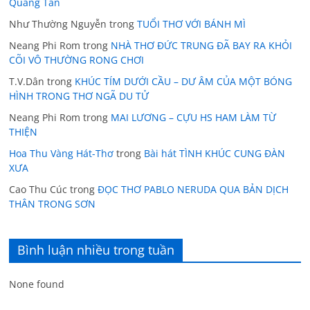
Quang Tấn
Như Thường Nguyễn
trong
TUỔI THƠ VỚI BÁNH MÌ
Neang Phi Rom
trong
NHÀ THƠ ĐỨC TRUNG ĐÃ BAY RA KHỎI
CÕI VÔ THƯỜNG RONG CHƠI
T.V.Dân
trong
KHÚC TÍM DƯỚI CẦU – DƯ ÂM CỦA MỘT BÓNG
HÌNH TRONG THƠ NGÃ DU TỬ
Neang Phi Rom
trong
MAI LƯƠNG – CỰU HS HAM LÀM TỪ
THIỆN
Hoa Thu Vàng Hát-Thơ
trong
Bài hát TÌNH KHÚC CUNG ĐÀN
XƯA
Cao Thu Cúc
trong
ĐỌC THƠ PABLO NERUDA QUA BẢN DỊCH
THÂN TRONG SƠN
Bình luận nhiều trong tuần
None found