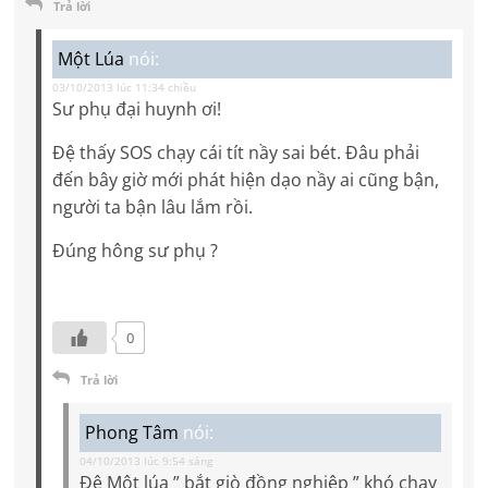
Trả lời
Một Lúa
nói:
03/10/2013 lúc 11:34 chiều
Sư phụ đại huynh ơi!
Đệ thấy SOS chạy cái tít nầy sai bét. Đâu phải
đến bây giờ mới phát hiện dạo nầy ai cũng bận,
người ta bận lâu lắm rồi.
Đúng hông sư phụ ?
0
Trả lời
Phong Tâm
nói:
04/10/2013 lúc 9:54 sáng
Đệ Một lúa ” bắt giò đồng nghiệp ” khó chạy