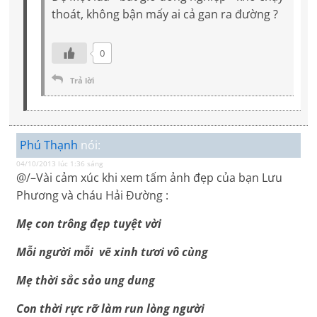
thoát, không bận mấy ai cả gan ra đường ?
0
Trả lời
Phú Thạnh
nói:
04/10/2013 lúc 1:36 sáng
@/–Vài cảm xúc khi xem tấm ảnh đẹp của bạn Lưu
Phương và cháu Hải Đường :
Mẹ con trông đẹp tuyệt vời
Mỗi người mỗi vẽ xinh tươi vô cùng
Mẹ thời sắc sảo ung dung
Con thời rực rỡ làm run lòng người