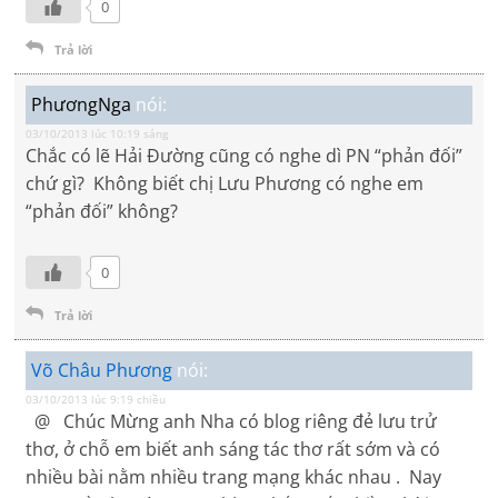
0
Trả lời
PhươngNga
nói:
03/10/2013 lúc 10:19 sáng
Chắc có lẽ Hải Đường cũng có nghe dì PN “phản đối”
chứ gì? Không biết chị Lưu Phương có nghe em
“phản đối” không?
0
Trả lời
Võ Châu Phương
nói:
03/10/2013 lúc 9:19 chiều
@ Chúc Mừng anh Nha có blog riêng đẻ lưu trử
thơ, ở chỗ em biết anh sáng tác thơ rất sớm và có
nhiều bài nằm nhiều trang mạng khác nhau . Nay