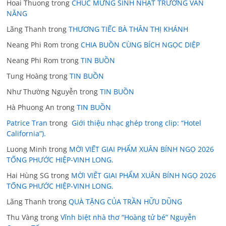
Hoai Thuong
trong
CHÚC MỪNG SINH NHẬT TRƯƠNG VĂN
NĂNG
Lãng Thanh
trong
THƯƠNG TIẾC BÀ THÂN THỊ KHÁNH
Neang Phi Rom
trong
CHIA BUỒN CÙNG BÍCH NGỌC DIỆP
Neang Phi Rom
trong
TIN BUỒN
Tung Hoàng
trong
TIN BUỒN
Như Thường Nguyễn
trong
TIN BUỒN
Hà Phuong An
trong
TIN BUỒN
Patrice Tran
trong
Giới thiệu nhạc ghép trong clip: “Hotel
California”).
Luong Minh
trong
MỜI VIẾT GIAI PHẨM XUÂN BÍNH NGỌ 2026
TỐNG PHƯỚC HIỆP-VINH LONG.
Hai Hùng SG
trong
MỜI VIẾT GIAI PHẨM XUÂN BÍNH NGỌ 2026
TỐNG PHƯỚC HIỆP-VINH LONG.
Lãng Thanh
trong
QUÀ TẶNG CỦA TRẦN HỮU DŨNG
Thu Vàng
trong
Vĩnh biệt nhà thơ “Hoàng tử bé” Nguyễn