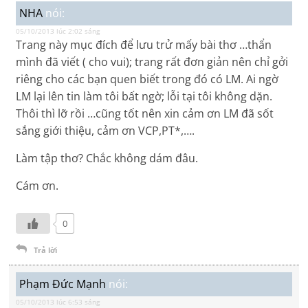
NHA
nói:
05/10/2013 lúc 2:02 sáng
Trang này mục đích để lưu trử mấy bài thơ …thẩn
mình đã viết ( cho vui); trang rất đơn giản nên chỉ gởi
riêng cho các bạn quen biết trong đó có LM. Ai ngờ
LM lại lên tin làm tôi bất ngờ; lỗi tại tôi không dặn.
Thôi thì lỡ rồi …cũng tốt nên xin cảm ơn LM đã sốt
sắng giới thiệu, cảm ơn VCP,PT*,….
Làm tập thơ? Chắc không dám đâu.
Cám ơn.
0
Trả lời
Phạm Đức Mạnh
nói:
05/10/2013 lúc 6:53 sáng