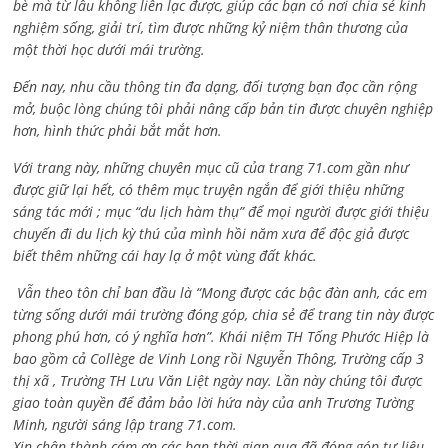
bè mà từ lâu không liên lạc được, giúp các bạn có nơi chia sẻ kinh
nghiệm sống, giải trí, tìm được những kỷ niệm thân thương của
một thời học dưới mái trường.
Đến nay, nhu cầu thông tin đa dạng, đối tượng bạn đọc cần rộng
mở, buộc lòng chúng tôi phải nâng cấp bản tin được chuyên nghiệp
hơn, hình thức phải bắt mắt hơn.
Với trang này, những chuyên mục cũ của trang 71.com gần như
được giữ lại hết, có thêm mục truyện ngắn để giới thiệu những
sáng tác mới ; mục “du lịch hàm thụ” để mọi người được giới thiệu
chuyến đi du lịch kỳ thú của mình hồi năm xưa để độc giả được
biết thêm những cái hay lạ ở một vùng đất khác.
Vẫn theo tôn chỉ ban đầu là “Mong được các bậc đàn anh, các em
từng sống dưới mái trường đóng góp, chia sẻ để trang tin này được
phong phú hơn, có ý nghĩa hơn”. Khái niệm TH Tống Phước Hiệp là
bao gồm cả
Collège de Vinh Long rồi Nguyễn Thông,
Trường cấp 3
thị xã , Trường TH Lưu Văn Liệt ngày nay. Lần này chúng tôi được
giao toàn quyền để đảm bảo lời hứa này của anh Trương Tường
Minh, người sáng lập trang 71.com.
Xin chân thành cám ơn các bạn thời gian qua đã đóng góp tư liệu,