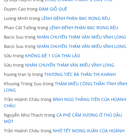
Duyen Cao
trong
ĐÁM GIỖ QUÊ
Luong Minh
trong
LÊNH ĐÊNH PHẬN BẠC RONG RÊU
Phan Cát Tường
trong
LÊNH ĐÊNH PHẬN BẠC RONG RÊU
Bacsi Suu
trong
NHÂN CHUYẾN THĂM VĂN MIẾU VĨNH LONG
Bacsi Suu
trong
NHÂN CHUYẾN THĂM VĂN MIẾU VĨNH LONG
Sửu
trong
KHÔNG ĐỀ 1 CỦA THÁI LÃO
Sửu
trong
NHÂN CHUYẾN THĂM VĂN MIẾU VĨNH LONG
huong tran ly
trong
THƯƠNG TIẾC BÀ THÂN THỊ KHÁNH
Khuong Trong Suu
trong
THĂM MIẾU CÔNG THẦN TỈNH VĨNH
LONG
Trần Hoành Châu
trong
BÍNH NGỌ THẲNG TIẾN CỦA HOÀNH
CHÂU
Nguyễn Như Thạch
trong
CÀ PHÊ CẨM XƯƠNG Ở THỦ DẦU
MỘT
Trần Hoành Châu
trong
NHỚ TẾT MONG XUÂN CỦA HOÀNH