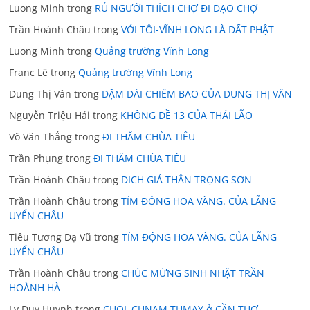
Luong Minh
trong
RỦ NGƯỜI THÍCH CHỢ ĐI DẠO CHỢ
Trần Hoành Châu
trong
VỚI TÔI-VĨNH LONG LÀ ĐẤT PHẬT
Luong Minh
trong
Quảng trường Vĩnh Long
Franc Lê
trong
Quảng trường Vĩnh Long
Dung Thị Vân
trong
DẶM DÀI CHIÊM BAO CỦA DUNG THỊ VÂN
Nguyễn Triệu Hải
trong
KHÔNG ĐỀ 13 CỦA THÁI LÃO
Võ Văn Thắng
trong
ĐI THĂM CHÙA TIÊU
Trần Phụng
trong
ĐI THĂM CHÙA TIÊU
Trần Hoành Châu
trong
DICH GIẢ THÂN TRỌNG SƠN
Trần Hoành Châu
trong
TÍM ĐỘNG HOA VÀNG. CỦA LÃNG
UYỂN CHÂU
Tiêu Tương Dạ Vũ
trong
TÍM ĐỘNG HOA VÀNG. CỦA LÃNG
UYỂN CHÂU
Trần Hoành Châu
trong
CHÚC MỪNG SINH NHẬT TRẦN
HOÀNH HÀ
Ly Duy Huynh
trong
CHOL CHNAM THMAY ở CẦN THƠ