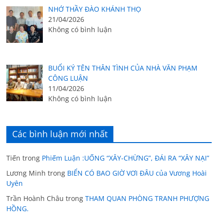
NHỚ THẦY ĐÀO KHÁNH THỌ
21/04/2026
Không có bình luận
BUỔI KÝ TÊN THÂN TÌNH CỦA NHÀ VĂN PHẠM
CÔNG LUẬN
11/04/2026
Không có bình luận
Các bình luận mới nhất
Tiến
trong
Phiếm Luận :UỐNG “XÂY-CHỪNG”, ĐÁI RA “XÂY NẠI”
Lương Minh
trong
BIỂN CÓ BAO GIỜ VƠI ĐÂU của Vương Hoài
Uyên
Trần Hoành Châu
trong
THAM QUAN PHÒNG TRANH PHƯỢNG
HỒNG.