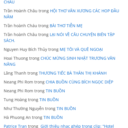
CHÂU
Trần Hoành Châu
trong
HỘI THƠ VĂN XƯƠNG CÁC HOP ĐẦU
NĂM
Trần hoành Cháu
trong
BÀI THƠ TIỄN MẸ
Trần hoành Châu
trong
LẠI NÓI VỀ CÂU CHUYỆN BIÊN TẬP
SÁCH.
Nguyen Huy Bích Thủy
trong
MẸ TÔI VÀ QUÊ NGOẠI
Hoai Thuong
trong
CHÚC MỪNG SINH NHẬT TRƯƠNG VĂN
NĂNG
Lãng Thanh
trong
THƯƠNG TIẾC BÀ THÂN THỊ KHÁNH
Neang Phi Rom
trong
CHIA BUỒN CÙNG BÍCH NGỌC DIỆP
Neang Phi Rom
trong
TIN BUỒN
Tung Hoàng
trong
TIN BUỒN
Như Thường Nguyễn
trong
TIN BUỒN
Hà Phuong An
trong
TIN BUỒN
Patrice Tran
trong
Giới thiệu nhạc ghép trong clip: “Hotel