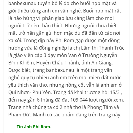
banbexunau tuyên bố lý do cho buổi họp mặt và
giới thiệu từng anh em văn nghệ. Buổi họp mặt rất
là hào hứng vì phần giao lưu càng làm cho mọi
người trở nên thân thiết. Những người chưa biết
mặt trở nên gần gủi hơn mặc dù đã đến từ các nơi
xa xôi. Trong dịp này Phi Rom gặp được một đồng
hương vừa là đồng nghiệp là chị Lâm thị Thanh Trúc
là giáo viên cấp 3 dạy môn Văn ở Trường Nguyễn
Bĩnh Khiêm, Huyện Châu Thành, tỉnh An Giang.
Được biết, trang banbexunau là một trang văn
nghệ quy tụ nhiều anh em trên mọi miền đất nước
yêu thích văn thơ, nhưng nồng cốt vẫn là anh em ở
Qui Nhơn- Phú Yên. Trang đã khai trương hồi 15/3 ,
đến nay gần 6 tháng đã đạt 109.044 lượt người xem.
Trang nhà chúng ta có 2 nhà thơ là Phong Tâm và
Phạm Đức Mạnh có tác phẩm đăng trên trang này.
Tin ảnh Phi Rom.