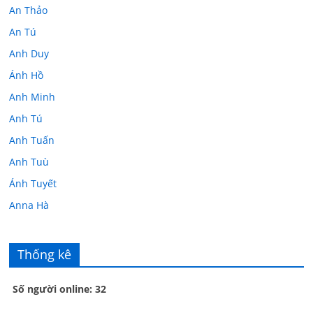
An Thảo
An Tú
Anh Duy
Ánh Hồ
Anh Minh
Anh Tú
Anh Tuấn
Anh Tuù
Ánh Tuyết
Anna Hà
Anth Đoàn
Âu Tú Vân
Thống kê
Bác sĩ Hoa
Số người online: 32
Bác sĩ Stephen Mak