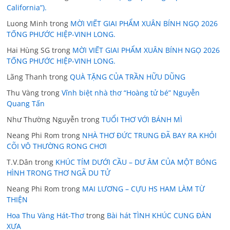
California”).
Luong Minh
trong
MỜI VIẾT GIAI PHẨM XUÂN BÍNH NGỌ 2026
TỐNG PHƯỚC HIỆP-VINH LONG.
Hai Hùng SG
trong
MỜI VIẾT GIAI PHẨM XUÂN BÍNH NGỌ 2026
TỐNG PHƯỚC HIỆP-VINH LONG.
Lãng Thanh
trong
QUÀ TẶNG CỦA TRẦN HỮU DŨNG
Thu Vàng
trong
Vĩnh biệt nhà thơ “Hoàng tử bé” Nguyễn
Quang Tấn
Như Thường Nguyễn
trong
TUỔI THƠ VỚI BÁNH MÌ
Neang Phi Rom
trong
NHÀ THƠ ĐỨC TRUNG ĐÃ BAY RA KHỎI
CÕI VÔ THƯỜNG RONG CHƠI
T.V.Dân
trong
KHÚC TÍM DƯỚI CẦU – DƯ ÂM CỦA MỘT BÓNG
HÌNH TRONG THƠ NGÃ DU TỬ
Neang Phi Rom
trong
MAI LƯƠNG – CỰU HS HAM LÀM TỪ
THIỆN
Hoa Thu Vàng Hát-Thơ
trong
Bài hát TÌNH KHÚC CUNG ĐÀN
XƯA