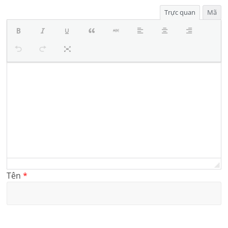
Trực quan
Mã
Tên
*