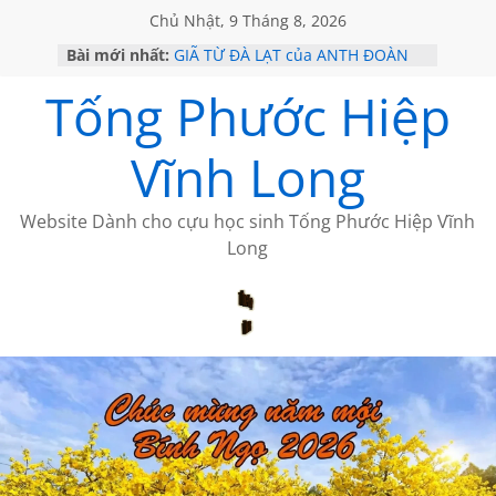
Chủ Nhật, 9 Tháng 8, 2026
Bài mới nhất:
GIÃ TỪ ĐÀ LẠT của ANTH ĐOÀN
SÀI GÒN – HÒN NGỌC VIỄN ĐÔNG
Tống Phước Hiệp
KHÔNG ĐỀ 20 CỦA THÁI LÃO
KHÔNG ĐỀ 19 CỦA THÁI LÃO
CHÙM THƠ CỦA BÍCH HÀ
Vĩnh Long
Website Dành cho cựu học sinh Tống Phước Hiệp Vĩnh
Long