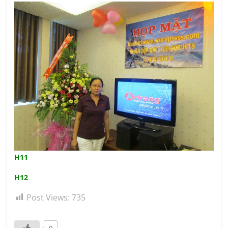
H11
H12
Post Views:
735
0