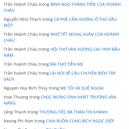
Trần Hoành Châu
trong
BÍNH NGỌ THẲNG TIẾN CỦA HOÀNH
CHÂU
Nguyễn Như Thạch
trong
CÀ PHÊ CẨM XƯƠNG Ở THỦ DẦU
MỘT
Trần Hoành Châu
trong
NHỚ TẾT MONG XUÂN CỦA HOÀNH
CHÂU
Trần Hoành Châu
trong
HỘI THƠ VĂN XƯƠNG CÁC HOP ĐẦU
NĂM
Trần hoành Cháu
trong
BÀI THƠ TIỄN MẸ
Trần hoành Châu
trong
LẠI NÓI VỀ CÂU CHUYỆN BIÊN TẬP
SÁCH.
Nguyen Huy Bích Thủy
trong
MẸ TÔI VÀ QUÊ NGOẠI
Hoai Thuong
trong
CHÚC MỪNG SINH NHẬT TRƯƠNG VĂN
NĂNG
Lãng Thanh
trong
THƯƠNG TIẾC BÀ THÂN THỊ KHÁNH
Neang Phi Rom
trong
CHIA BUỒN CÙNG BÍCH NGỌC DIỆP