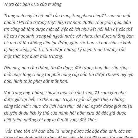
Thưa các bạn CHS của trường
Trang web này là bộ mới của trang tongphuochiep71.com do một
nhóm CHS của trường thực hiện từ năm 2009. Thời gian qua, bản
tin cũng đã làm được một số việc có ích như kết nối liên hệ các thế
hệ cựu học sinh trong và ngoài nước với nhau, tìm được những bạn
bè mà từ lâu không liên lạc được, giúp các bạn có nơi chia sẻ kinh
nghiệm sống, giải trí, tìm được những kỷ niệm thân thương của
một thời học dưới mái trường.
Đến nay, nhu cầu thông tin đa dạng, đối tượng bạn đọc cần rộng
mở, buộc lòng chúng tôi phải nâng cấp bản tin được chuyên nghiệp
hơn, hình thức phải bắt mắt hơn.
Với trang này, những chuyên mục cũ của trang 71.com gần như
được giữ lại hết, có thêm mục truyện ngắn để giới thiệu những
sáng tác mới ; mục “du lịch hàm thụ” để mọi người được giới thiệu
chuyến đi du lịch kỳ thú của mình hồi năm xưa để độc giả được
biết thêm những cái hay lạ ở một vùng đất khác.
Vẫn theo tôn chỉ ban đầu là “Mong được các bậc đàn anh, các em
từng sống dưới mái trường đóng góp, chia sẻ để trang tin này được