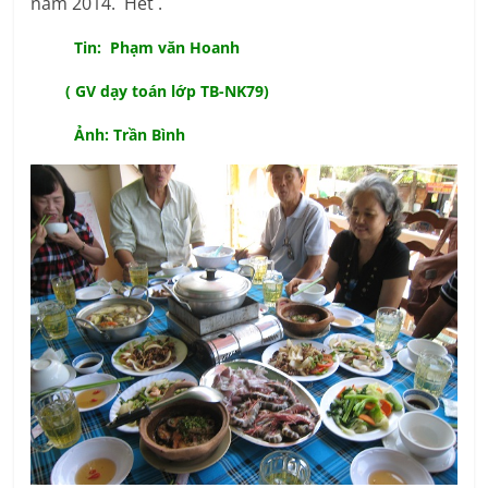
năm 2014. Hết .
Tin: Phạm văn Hoanh
( GV dạy toán lớp TB-NK79)
Ảnh: Trần Bình