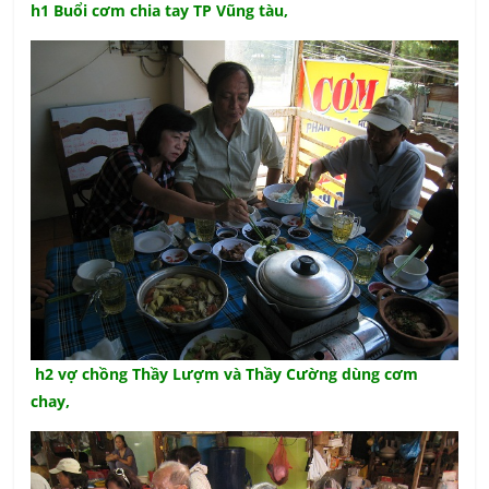
h1 Buổi cơm chia tay TP Vũng tàu,
h2 vợ chồng Thầy Lượm và Thầy Cường dùng cơm
chay,