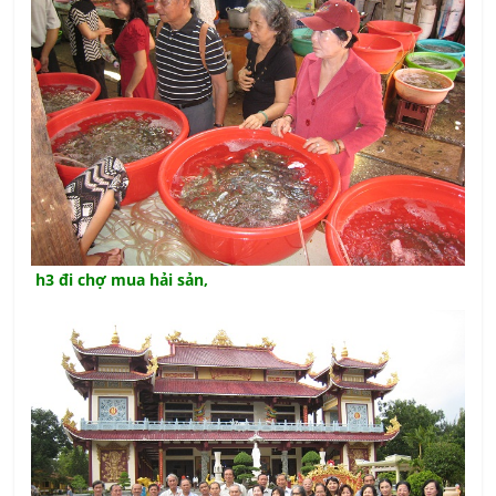
h3 đi chợ mua hải sản,