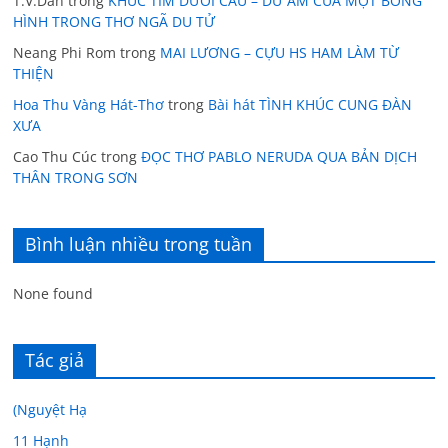
T.V.Dân
trong
KHÚC TÍM DƯỚI CẦU – DƯ ÂM CỦA MỘT BÓNG
HÌNH TRONG THƠ NGÃ DU TỬ
Neang Phi Rom
trong
MAI LƯƠNG – CỰU HS HAM LÀM TỪ
THIỆN
Hoa Thu Vàng Hát-Thơ
trong
Bài hát TÌNH KHÚC CUNG ĐÀN
XƯA
Cao Thu Cúc
trong
ĐỌC THƠ PABLO NERUDA QUA BẢN DỊCH
THÂN TRONG SƠN
Bình luận nhiều trong tuần
None found
Tác giả
(Nguyệt Hạ
11 Hạnh