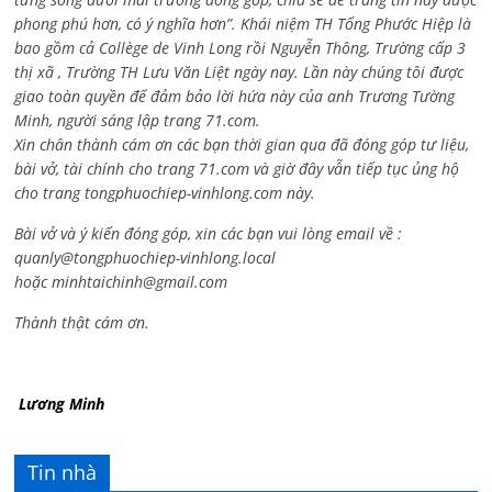
phong phú hơn, có ý nghĩa hơn”. Khái niệm TH Tống Phước Hiệp là
bao gồm cả
Collège de Vinh Long rồi Nguyễn Thông,
Trường cấp 3
thị xã , Trường TH Lưu Văn Liệt ngày nay. Lần này chúng tôi được
giao toàn quyền để đảm bảo lời hứa này của anh Trương Tường
Minh, người sáng lập trang 71.com.
Xin chân thành cám ơn các bạn thời gian qua đã đóng góp tư liệu,
bài vở, tài chính cho trang 71.com và giờ đây vẫn tiếp tục ủng hộ
cho trang tongphuochiep-vinhlong.com này.
Bài vở và ý kiến đóng góp, xin các bạn vui lòng email về :
quanly@tongphuochiep-vinhlong.local
hoặc
minhtaichinh@gmail.com
Thành thật cám ơn.
Lương Minh
Tin nhà