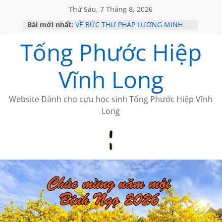
Thứ Sáu, 7 Tháng 8, 2026
Bài mới nhất:
VỀ BỨC THƯ PHÁP LƯƠNG MINH
GẶP Ở MỸ
Tống Phước Hiệp
HỌC SỬ HỒI XƯA
MỘT ĐỜI ĐI QUA NHỮNG TRANG
SÁCH
Vĩnh Long
BẤT CHỢT CỦA CHÂU LỆ DUNG
CÀ PHÊ NGẮM NÚI
Website Dành cho cựu học sinh Tống Phước Hiệp Vĩnh
Long