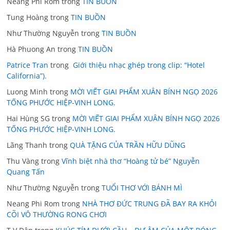
Neang Phi Rom
trong
TIN BUỒN
Tung Hoàng
trong
TIN BUỒN
Như Thường Nguyễn
trong
TIN BUỒN
Hà Phuong An
trong
TIN BUỒN
Patrice Tran
trong
Giới thiệu nhạc ghép trong clip: “Hotel
California”).
Luong Minh
trong
MỜI VIẾT GIAI PHẨM XUÂN BÍNH NGỌ 2026
TỐNG PHƯỚC HIỆP-VINH LONG.
Hai Hùng SG
trong
MỜI VIẾT GIAI PHẨM XUÂN BÍNH NGỌ 2026
TỐNG PHƯỚC HIỆP-VINH LONG.
Lãng Thanh
trong
QUÀ TẶNG CỦA TRẦN HỮU DŨNG
Thu Vàng
trong
Vĩnh biệt nhà thơ “Hoàng tử bé” Nguyễn
Quang Tấn
Như Thường Nguyễn
trong
TUỔI THƠ VỚI BÁNH MÌ
Neang Phi Rom
trong
NHÀ THƠ ĐỨC TRUNG ĐÃ BAY RA KHỎI
CÕI VÔ THƯỜNG RONG CHƠI