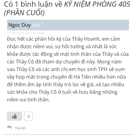
Có 1 bình luận về
KỶ NIỆM PHÒNG 405
(PHẦN CUỐI)
Ngoc Duy
nói:
07/09/2013 lúc 6:31 chiều
Đọc hết các phần hồi ký của Thầy Hoanh, em cảm
nhận được niềm vui, sự hồi tưởng và nhất là sức
khỏe được tác động về mặt tinh thần của Thầy và của
các Thầy Cô đã tham dự chuyến đi nầy. Mong năm
sau Thầy Cô và các anh chị em học sinh TPH sẽ sum
vầy họp mặt trong chuyến đi Hà Tiên nhiều hơn nữa
để thêm ấm áp tình thầy trò lúc về già..và tạo nhiều
sức khỏe cho Thầy Cô ở tuổi về hưu bằng những
niềm vui tinh thần.
0
Trả lời