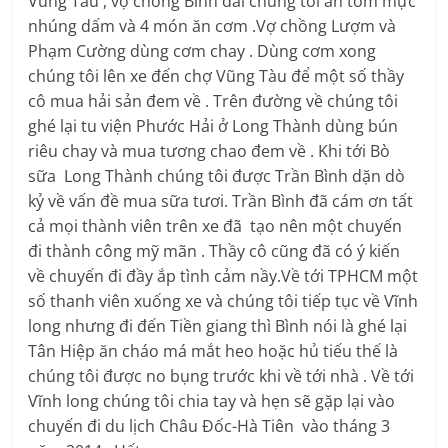
Vũng Tàu , vợ chồng Bình đãi chúng tôi ăn tôm mực
nhúng dấm và 4 món ăn cơm .Vợ chồng Lượm và
Phạm Cường dùng cơm chay . Dùng cơm xong
chúng tôi lên xe đến chợ Vũng Tàu để một số thầy
cô mua hải sản đem về . Trên đường về chúng tôi
ghé lại tu viện Phước Hải ở Long Thành dùng bún
riêu chay và mua tương chao đem về . Khi tới Bò
sữa Long Thành chúng tôi được Trần Bình dặn dò
kỷ về vấn đề mua sữa tươi. Trần Bình đã cám ơn tất
cả mọi thành viên trên xe đã tạo nên một chuyến
đi thành công mỹ mãn . Thầy cô cũng đã có ý kiến
về chuyến đi đầy ắp tình cảm nầy.Về tới TPHCM một
số thanh viên xuống xe và chúng tôi tiếp tục về Vĩnh
long nhưng đi đến Tiền giang thì Bình nói là ghé lại
Tân Hiệp ăn cháo má mắt heo hoặc hủ tiếu thế là
chúng tôi được no bụng trước khi về tới nhà . Về tới
Vĩnh long chúng tôi chia tay và hẹn sẽ gặp lại vào
chuyến đi du lịch Châu Đốc-Hà Tiên vào tháng 3