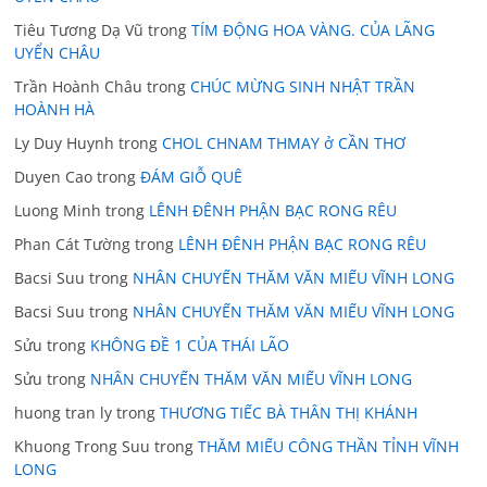
Tiêu Tương Dạ Vũ
trong
TÍM ĐỘNG HOA VÀNG. CỦA LÃNG
UYỂN CHÂU
Trần Hoành Châu
trong
CHÚC MỪNG SINH NHẬT TRẦN
HOÀNH HÀ
Ly Duy Huynh
trong
CHOL CHNAM THMAY ở CẦN THƠ
Duyen Cao
trong
ĐÁM GIỖ QUÊ
Luong Minh
trong
LÊNH ĐÊNH PHẬN BẠC RONG RÊU
Phan Cát Tường
trong
LÊNH ĐÊNH PHẬN BẠC RONG RÊU
Bacsi Suu
trong
NHÂN CHUYẾN THĂM VĂN MIẾU VĨNH LONG
Bacsi Suu
trong
NHÂN CHUYẾN THĂM VĂN MIẾU VĨNH LONG
Sửu
trong
KHÔNG ĐỀ 1 CỦA THÁI LÃO
Sửu
trong
NHÂN CHUYẾN THĂM VĂN MIẾU VĨNH LONG
huong tran ly
trong
THƯƠNG TIẾC BÀ THÂN THỊ KHÁNH
Khuong Trong Suu
trong
THĂM MIẾU CÔNG THẦN TỈNH VĨNH
LONG