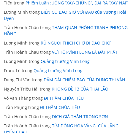
Tiến
trong
Phiếm Luận :UỐNG “XÂY-CHỪNG”, ĐÁI RA “XÂY NẠI”
Lương Minh
trong
BIỂN CÓ BAO GIỜ VƠI ĐÂU của Vương Hoài
Uyên
Trần Hoành Châu
trong
THAM QUAN PHÒNG TRANH PHƯỢNG
HỒNG.
Luong Minh
trong
RỦ NGƯỜI THÍCH CHỢ ĐI DẠO CHỢ
Trần Hoành Châu
trong
VỚI TÔI-VĨNH LONG LÀ ĐẤT PHẬT
Luong Minh
trong
Quảng trường Vĩnh Long
Franc Lê
trong
Quảng trường Vĩnh Long
Dung Thị Vân
trong
DẶM DÀI CHIÊM BAO CỦA DUNG THỊ VÂN
Nguyễn Triệu Hải
trong
KHÔNG ĐỀ 13 CỦA THÁI LÃO
Võ Văn Thắng
trong
ĐI THĂM CHÙA TIÊU
Trần Phụng
trong
ĐI THĂM CHÙA TIÊU
Trần Hoành Châu
trong
DICH GIẢ THÂN TRỌNG SƠN
Trần Hoành Châu
trong
TÍM ĐỘNG HOA VÀNG. CỦA LÃNG
UYỂN CHÂU