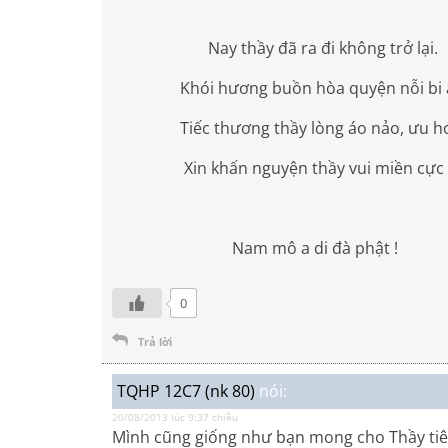
Nay thầy đã ra đi không trở lại.
Khói hương buồn hòa quyện nỗi bi 
Tiếc thương thầy lòng áo nảo, ưu ho
Xin khấn nguyện thầy vui miền cực l
Nam mô a di đà phật !
0
Trả lời
TQHP 12C7 (nk 80)
nói:
20/08/2013 lúc 9:37 chiều
Mình cũng giống như bạn mong cho Thầy tiêu