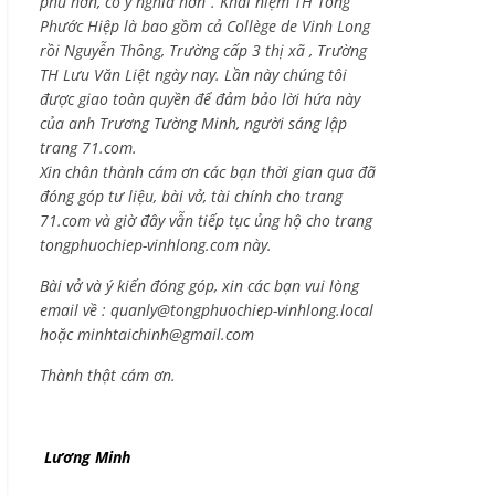
phú hơn, có ý nghĩa hơn”. Khái niệm TH Tống
Phước Hiệp là bao gồm cả
Collège de Vinh Long
rồi Nguyễn Thông,
Trường cấp 3 thị xã , Trường
TH Lưu Văn Liệt ngày nay. Lần này chúng tôi
được giao toàn quyền để đảm bảo lời hứa này
của anh Trương Tường Minh, người sáng lập
trang 71.com.
Xin chân thành cám ơn các bạn thời gian qua đã
đóng góp tư liệu, bài vở, tài chính cho trang
71.com và giờ đây vẫn tiếp tục ủng hộ cho trang
tongphuochiep-vinhlong.com này.
Bài vở và ý kiến đóng góp, xin các bạn vui lòng
email về :
quanly@tongphuochiep-vinhlong.local
hoặc
minhtaichinh@gmail.com
Thành thật cám ơn.
Lương Minh