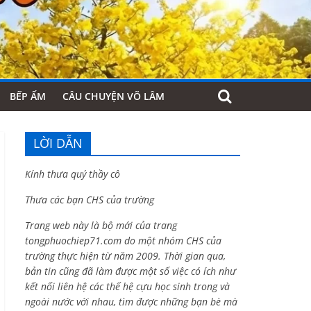
BẾP ẤM
CÂU CHUYỆN VÕ LÂM
LỜI DẪN
Kính thưa quý thầy cô
Thưa các bạn CHS của trường
Trang web này là bộ mới của trang
tongphuochiep71.com do một nhóm CHS của
trường thực hiện từ năm 2009. Thời gian qua,
bản tin cũng đã làm được một số việc có ích như
kết nối liên hệ các thế hệ cựu học sinh trong và
ngoài nước với nhau, tìm được những bạn bè mà