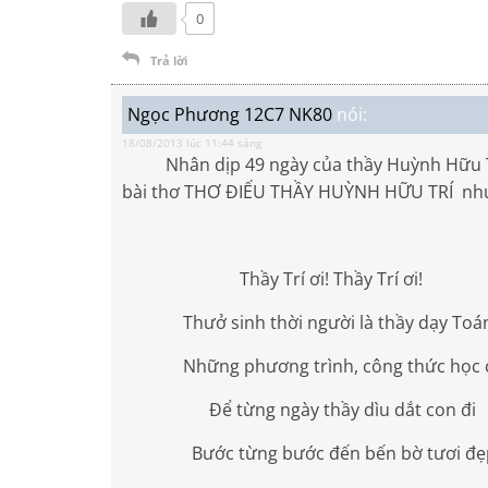
0
Trả lời
Ngọc Phương 12C7 NK80
nói:
18/08/2013 lúc 11:44 sáng
Nhân dịp 49 ngày của thầy Huỳnh Hữu Trí
bài thơ THƠ ĐIẾU THẦY HUỲNH HỮU TRÍ nh
Thầy Trí ơi! Thầy Trí ơi!
Thưở sinh thời người là thầy dạy Toá
Những phương trình, công thức học chi
Để từng ngày thầy dìu dắt con đi
Bước từng bước đến bến bờ tươi đẹ