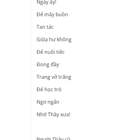
Ngày ấy!
Để mây buồn
Tan tác
Giữa hư không
Để nuối tiếc
Đong đầy
Trang vở trắng
Để học trò
Ngơ ngẩn
Nhớ Thầy xưa!
Người Thầy cũ