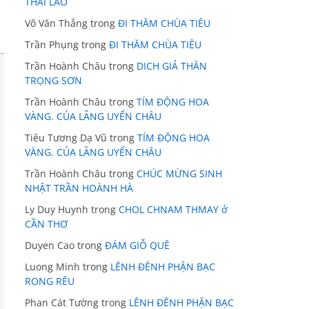
THÁI LÃO
Võ Văn Thắng
trong
ĐI THĂM CHÙA TIÊU
Trần Phụng
trong
ĐI THĂM CHÙA TIÊU
Trần Hoành Châu
trong
DICH GIẢ THÂN
TRỌNG SƠN
Trần Hoành Châu
trong
TÍM ĐỘNG HOA
VÀNG. CỦA LÃNG UYỂN CHÂU
Tiêu Tương Dạ Vũ
trong
TÍM ĐỘNG HOA
VÀNG. CỦA LÃNG UYỂN CHÂU
Trần Hoành Châu
trong
CHÚC MỪNG SINH
NHẬT TRẦN HOÀNH HÀ
Ly Duy Huynh
trong
CHOL CHNAM THMAY ở
CẦN THƠ
Duyen Cao
trong
ĐÁM GIỖ QUÊ
Luong Minh
trong
LÊNH ĐÊNH PHẬN BẠC
RONG RÊU
Phan Cát Tường
trong
LÊNH ĐÊNH PHẬN BẠC