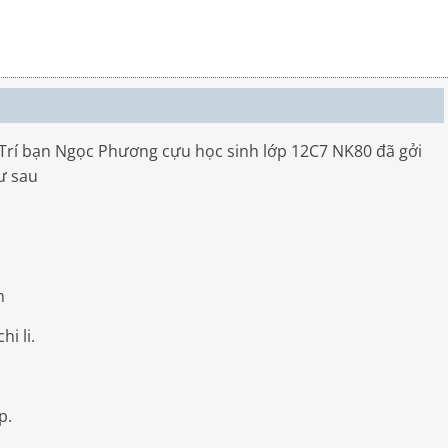
 bạn Ngọc Phương cựu học sinh lớp 12C7 NK80 đã gởi
ư sau
n
 li.
p.