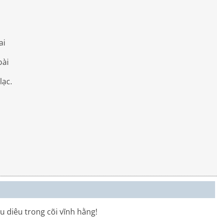
ai
ài
ạc.
 diêu trong cõi vĩnh hằng!