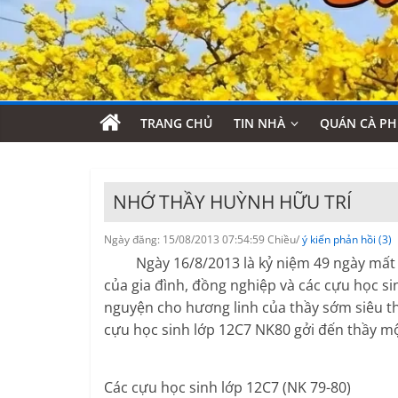
TRANG CHỦ
TIN NHÀ
QUÁN CÀ PH
NHỚ THẦY HUỲNH HỮU TRÍ
Ngày đăng: 15/08/2013 07:54:59 Chiều/
ý kiến phản hồi (3)
Ngày 16/8/2013 là kỷ niệm 49 ngày mất của
của gia đình, đồng nghiệp và các cựu học si
nguyện cho hương linh của thầy sớm siêu t
cựu học sinh lớp 12C7 NK80 gởi đến thầy mộ
Các cựu học sinh lớp 12C7 (NK 79-80)