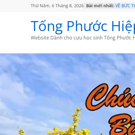
Thứ Năm, 6 Tháng 8, 2026
Bài mới nhất:
VỀ BỨC 
GẶP Ở M
HỌC SỬ 
Tống Phước Hiệ
MỘT ĐỜI
SÁCH
BẤT CHỢ
Website Dành cho cựu học sinh Tống Phước H
CÀ PHÊ 