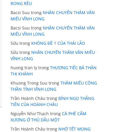
RONG RÊU
Bacsi Suu
trong
NHÂN CHUYẾN THĂM VĂN
MIẾU VĨNH LONG
Bacsi Suu
trong
NHÂN CHUYẾN THĂM VĂN
MIẾU VĨNH LONG
Sửu
trong
KHÔNG ĐỀ 1 CỦA THÁI LÃO
Sửu
trong
NHÂN CHUYẾN THĂM VĂN MIẾU
VĨNH LONG
huong tran ly
trong
THƯƠNG TIẾC BÀ THÂN
THỊ KHÁNH
Khuong Trong Suu
trong
THĂM MIẾU CÔNG
THẦN TỈNH VĨNH LONG
Trần Hoành Châu
trong
BÍNH NGỌ THẲNG
TIẾN CỦA HOÀNH CHÂU
Nguyễn Như Thạch
trong
CÀ PHÊ CẨM
XƯƠNG Ở THỦ DẦU MỘT
Trần Hoành Châu
trong
NHỚ TẾT MONG