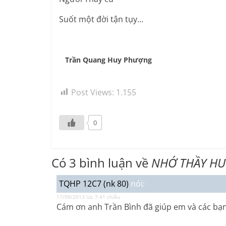
Suốt một đời tận tụy…
Trần Quang Huy Phượng
Post Views:
1.155
0
Có 3 bình luận về
NHỚ THẦY HU
TQHP 12C7 (nk 80)
nói:
17/08/2013 lúc 7:41 chiều
Cám ơn anh Trần Bình đã giúp em và các bạn 