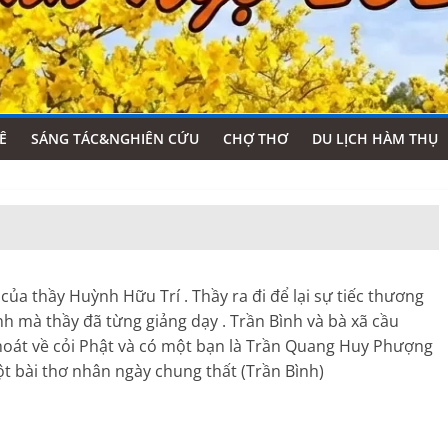
Ê
SÁNG TÁC&NGHIÊN CỨU
CHỢ THƠ
DU LỊCH HÀM THỤ
 thầy Huỳnh Hữu Trí . Thầy ra đi để lại sự tiếc thương
nh mà thầy đã từng giảng dạy . Trần Bình và bà xã cầu
hoát về cỏi Phật và có một bạn là Trần Quang Huy Phượng
t bài thơ nhân ngày chung thất (Trần Bình)