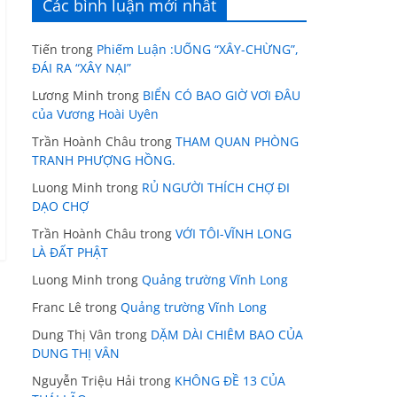
Các bình luận mới nhất
Tiến
trong
Phiếm Luận :UỐNG “XÂY-CHỪNG”,
ĐÁI RA “XÂY NẠI”
Lương Minh
trong
BIỂN CÓ BAO GIỜ VƠI ĐÂU
của Vương Hoài Uyên
Trần Hoành Châu
trong
THAM QUAN PHÒNG
TRANH PHƯỢNG HỒNG.
Luong Minh
trong
RỦ NGƯỜI THÍCH CHỢ ĐI
DẠO CHỢ
Trần Hoành Châu
trong
VỚI TÔI-VĨNH LONG
LÀ ĐẤT PHẬT
Luong Minh
trong
Quảng trường Vĩnh Long
Franc Lê
trong
Quảng trường Vĩnh Long
Dung Thị Vân
trong
DẶM DÀI CHIÊM BAO CỦA
DUNG THỊ VÂN
Nguyễn Triệu Hải
trong
KHÔNG ĐỀ 13 CỦA