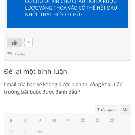
CÔ CHÚ ƠI, XIN CHO CHÁU HỎI LÀ RƯỢU
LƯỢC VÀNG THOA VÀO CÓ THỂ HẾT ĐAU
NHỨC THẬT HỞ CÔ CHÚ?
0
Trả lời
Để lại một bình luận
Email của bạn sẽ không được hiển thị công khai.
Các
trường bắt buộc được đánh dấu
*
Trực quan
Mã