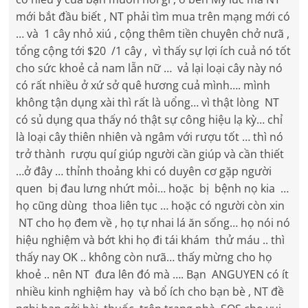
mới bắt đầu biết , NT phải tìm mua trên mạng mới có
… và 1 cây nhỏ xiú , cộng thêm tiền chuyên chở nưã ,
tổng cộng tới $20 /1 cây , vì thấy sự lợi ích cuả nó tốt
cho sức khoẻ cả nam lẫn nữ … vả lại loại cây này nó
có rất nhiều ở xứ sở quê hương cuả mình…. mình
không tận dụng xài thì rất là uổng… vì thật lòng NT
có sủ dụng qua thấy nó thật sự công hiệu lạ kỳ… chỉ
là loại cây thiên nhiên và ngâm với rượu tốt … thì nó
trở thành rượu quí giúp người cần giúp và cần thiết
…ở đây … thỉnh thoảng khi có duyên cơ gặp người
quen bị đau lưng nhứt mỏi… hoặc bị bệnh nọ kia …
họ cũng dùng thoa liên tục … hoặc có người còn xin
NT cho họ đem về , họ tự nhai lá ăn sống… họ nói nó
hiệu nghiệm và bớt khi họ đi tái khám thử máu .. thì
thấy nay OK .. không còn nưã… thấy mừng cho họ
khoẻ .. nên NT đưa lên đó mà …. Bạn ANGUYEN có ít
nhiều kinh nghiệm hay và bổ ích cho bạn bè , NT đề