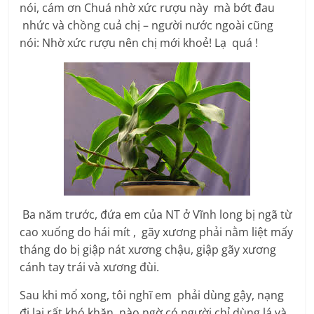
nói, cám ơn Chuá nhờ xức rượu này mà bớt đau
nhức và chồng cuả chị – người nước ngoài cũng
nói: Nhờ xức rượu nên chị mới khoẻ! Lạ quá !
Ba năm trước, đứa em của NT ở Vĩnh long bị ngã từ
cao xuống do hái mít , gãy xương phải nằm liệt mấy
tháng do bị giập nát xương chậu, giập gãy xương
cánh tay trái và xương đùi.
Sau khi mổ xong, tôi nghĩ em phải dùng gậy, nạng
đi lại rất khó khăn, nào ngờ có người chỉ dùng lá và