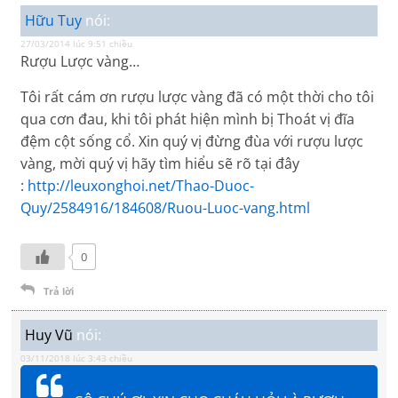
Hữu Tuy
nói:
27/03/2014 lúc 9:51 chiều
Rượu Lược vàng…
Tôi rất cám ơn rượu lược vàng đã có một thời cho tôi
qua cơn đau, khi tôi phát hiện mình bị Thoát vị đĩa
đệm cột sống cổ. Xin quý vị đừng đùa với rượu lược
vàng, mời quý vị hãy tìm hiểu sẽ rõ tại đây
:
http://leuxonghoi.net/Thao-Duoc-
Quy/2584916/184608/Ruou-Luoc-vang.html
0
Trả lời
Huy Vũ
nói:
03/11/2018 lúc 3:43 chiều