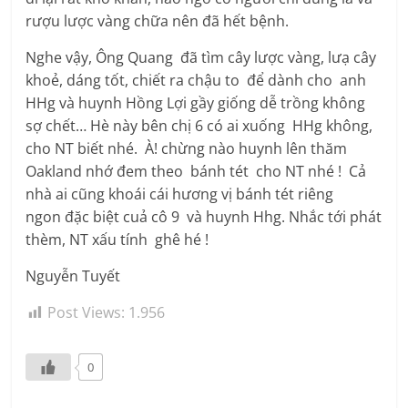
rượu lược vàng chữa nên đã hết bệnh.
Nghe vậy, Ông Quang đã tìm cây lược vàng, lưạ cây
khoẻ, dáng tốt, chiết ra chậu to để dành cho anh
HHg và huynh Hồng Lợi gầy giống dễ trồng không
sợ chết… Hè này bên chị 6 có ai xuống HHg không,
cho NT biết nhé. À! chừng nào huynh lên thăm
Oakland nhớ đem theo bánh tét cho NT nhé ! Cả
nhà ai cũng khoái cái hương vị bánh tét riêng
ngon đặc biệt cuả cô 9 và huynh Hhg. Nhắc tới phát
thèm, NT xấu tính ghê hé !
Nguyễn Tuyết
Post Views:
1.956
0