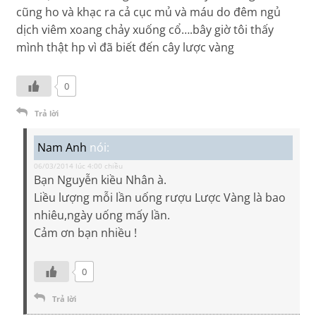
cũng ho và khạc ra cả cục mủ và máu do đêm ngủ
dịch viêm xoang chảy xuống cổ….bây giờ tôi thấy
mình thật hp vì đã biết đến cây lược vàng
0
Trả lời
Nam Anh
nói:
06/03/2014 lúc 4:00 chiều
Bạn Nguyễn kiều Nhân à.
Liều lượng mỗi lần uống rượu Lược Vàng là bao
nhiêu,ngày uống mấy lần.
Cảm ơn bạn nhiều !
0
Trả lời