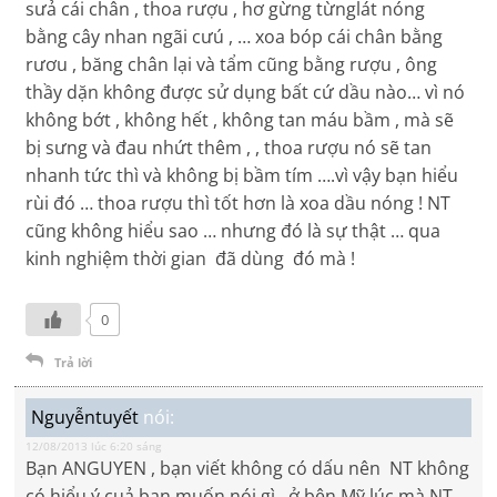
sưả cái chân , thoa rượu , hơ gừng từnglát nóng
bằng cây nhan ngãi cưú , … xoa bóp cái chân bằng
rươu , băng chân lại và tẩm cũng bằng rượu , ông
thầy dặn không được sử dụng bất cứ dầu nào… vì nó
không bớt , không hết , không tan máu bầm , mà sẽ
bị sưng và đau nhứt thêm , , thoa rượu nó sẽ tan
nhanh tức thì và không bị bầm tím ….vì vậy bạn hiểu
rùi đó … thoa rượu thì tốt hơn là xoa dầu nóng ! NT
cũng không hiểu sao … nhưng đó là sự thật … qua
kinh nghiệm thời gian đã dùng đó mà !
0
Trả lời
Nguyễntuyết
nói:
12/08/2013 lúc 6:20 sáng
Bạn ANGUYEN , bạn viết không có dấu nên NT không
có hiểu ý cuả bạn muốn nói gì , ở bên Mỹ lúc mà NT