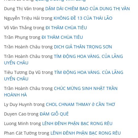
Dung Thị Vân
trong
DẶM DÀI CHIÊM BAO CỦA DUNG THỊ VÂN
Nguyễn Triệu Hải
trong
KHÔNG ĐỀ 13 CỦA THÁI LÃO
Võ Văn Thắng
trong
ĐI THĂM CHÙA TIÊU
Trần Phụng
trong
ĐI THĂM CHÙA TIÊU
Trần Hoành Châu
trong
DICH GIẢ THÂN TRỌNG SƠN
Trần Hoành Châu
trong
TÍM ĐỘNG HOA VÀNG. CỦA LÃNG
UYỂN CHÂU
Tiêu Tương Dạ Vũ
trong
TÍM ĐỘNG HOA VÀNG. CỦA LÃNG
UYỂN CHÂU
Trần Hoành Châu
trong
CHÚC MỪNG SINH NHẬT TRẦN
HOÀNH HÀ
Ly Duy Huynh
trong
CHOL CHNAM THMAY ở CẦN THƠ
Duyen Cao
trong
ĐÁM GIỖ QUÊ
Luong Minh
trong
LÊNH ĐÊNH PHẬN BẠC RONG RÊU
Phan Cát Tường
trong
LÊNH ĐÊNH PHẬN BẠC RONG RÊU