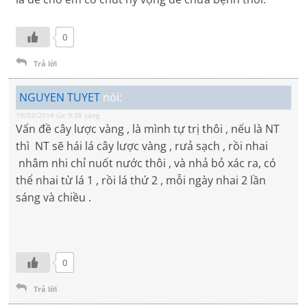
0
Trả lời
NGUYEN TUYET
nói:
19/03/2014 lúc 9:38 sáng
Vấn đề cây lược vàng , là mình tự trị thôi , nếu là NT
thì NT sẽ hái lá cây lược vàng , rưả sạch , rồi nhai
nhâm nhi chỉ nuốt nước thôi , và nhả bỏ xác ra, có
thể nhai từ lá 1 , rồi lá thứ 2 , mỗi ngày nhai 2 lần
sáng và chiều .
0
Trả lời