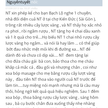
Nguyễntuyết
nói:
07/08/2013 lúc 10:31 chiều
NT xin phép kể cho bạn Bạch Lộ nghe 1 chuyện,
nhà đối diện cuả NT ở tại chợ Kiến Đức ( Sài Gòn ),
trồng rất nhiều cây lược vàng , và NT thấy họ xắc nhỏ
ra phơi , rồi ngâm rượu , NT tặng họ 4 chai dầu xanh
và 1 ít quà cho trẻ….Họ biếu NT 1 chai nhỏ rượu cây
lược vàng họ ngâm… và nói là hay lắm … có thể giúp
bớt đau nhức mệt mỏi khi đi đường xa… NT để
dành đó và chưa có dịp xài…. NT đem tặng lại
cho đứa cháu gái bà con, bảo thoa cho mẹ cháu
khắp cả mắc cá , đầu gối và nhượng chân , coi như
xoa bóp masage cho mẹ bằng rượu cây lượt vàng
này , đầu tiên NT thoa vào người cuả NT trước để
làm tin…..tuy miệng nói mạnh nhưng mà là cầu may
thôi, hỏng ngờ kết quả quá hiệu nghiệm. Sau 1 đêm
xoa bóp , thoa bằng rượu cây lược vàng , sáng hôm
sau , bà cụ bước chân đưa xuống thấy nhẹ nhàng