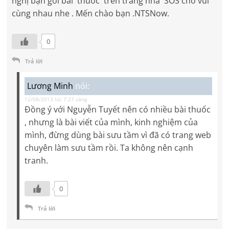
nghị bạn gởi bài thuốc trên trang nhà SOS cho vui
cùng nhau nhe . Mến chào bạn .NTSNow.
0
Trả lời
Lương Minh
nói:
12/08/2013 lúc 7:27 sáng
Đồng ý với Nguyễn Tuyết nên có nhiều bài thuốc
, nhưng là bài viết của mình, kinh nghiệm của
mình, đừng dùng bài sưu tầm vì đã có trang web
chuyên làm sưu tầm rồi. Ta không nên cạnh
tranh.
0
Trả lời