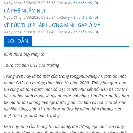
Ngày đăng: 5/08/2026 09:56:16 Chiều/
ý kiến phản hồi (0)
CÀ PHÊ NGẮM NÚI
Ngày đăng: 5/08/2026 09:35:34 Chiều/
ý kiến phản hồi (0)
VỀ BỨC THƯ PHÁP LƯƠNG MINH GẶP Ở MỸ
Ngày đăng: 5/08/2026 09:17:49 Chiều/
ý kiến phản hồi (0)
LỜI DẪN
Kính thưa quý thầy cô
Thưa các bạn CHS của trường
Trang web này là bộ mới của trang tongphuochiep71.com do một
nhóm CHS của trường thực hiện từ năm 2009. Thời gian qua, bản
tin cũng đã làm được một số việc có ích như kết nối liên hệ các thế
hệ cựu học sinh trong và ngoài nước với nhau, tìm được những bạn
bè mà từ lâu không liên lạc được, giúp các bạn có nơi chia sẻ kinh
nghiệm sống, giải trí, tìm được những kỷ niệm thân thương của
một thời học dưới mái trường.
Đến nay, nhu cầu thông tin đa dạng, đối tượng bạn đọc cần rộng
mở, buộc lòng chúng tôi phải nâng cấp bản tin được chuyên nghiệp