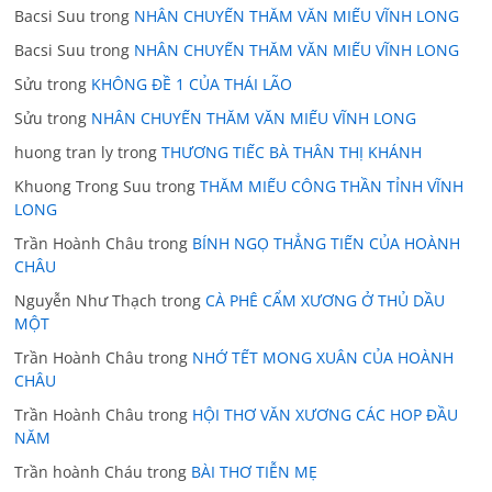
Bacsi Suu
trong
NHÂN CHUYẾN THĂM VĂN MIẾU VĨNH LONG
Bacsi Suu
trong
NHÂN CHUYẾN THĂM VĂN MIẾU VĨNH LONG
Sửu
trong
KHÔNG ĐỀ 1 CỦA THÁI LÃO
Sửu
trong
NHÂN CHUYẾN THĂM VĂN MIẾU VĨNH LONG
huong tran ly
trong
THƯƠNG TIẾC BÀ THÂN THỊ KHÁNH
Khuong Trong Suu
trong
THĂM MIẾU CÔNG THẦN TỈNH VĨNH
LONG
Trần Hoành Châu
trong
BÍNH NGỌ THẲNG TIẾN CỦA HOÀNH
CHÂU
Nguyễn Như Thạch
trong
CÀ PHÊ CẨM XƯƠNG Ở THỦ DẦU
MỘT
Trần Hoành Châu
trong
NHỚ TẾT MONG XUÂN CỦA HOÀNH
CHÂU
Trần Hoành Châu
trong
HỘI THƠ VĂN XƯƠNG CÁC HOP ĐẦU
NĂM
Trần hoành Cháu
trong
BÀI THƠ TIỄN MẸ