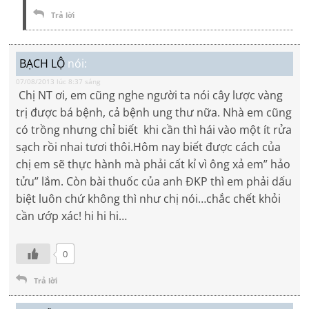
Trả lời
BẠCH LỘ
nói:
07/08/2013 lúc 8:37 sáng
Chị NT ơi, em cũng nghe người ta nói cây lược vàng
trị được bá bệnh, cả bệnh ung thư nữa. Nhà em cũng
có trồng nhưng chỉ biết khi cần thì hái vào một ít rửa
sạch rồi nhai tươi thôi.Hôm nay biết được cách của
chị em sẽ thực hành mà phải cất kỉ vì ông xả em” hảo
tửu” lắm. Còn bài thuốc của anh ĐKP thì em phải dấu
biệt luôn chứ không thì như chị nói…chắc chết khỏi
cần ướp xác! hi hi hi…
0
Trả lời