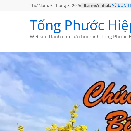
Thứ Năm, 6 Tháng 8, 2026
Bài mới nhất:
VỀ BỨC 
GẶP Ở M
HỌC SỬ 
Tống Phước Hiệ
MỘT ĐỜI
SÁCH
BẤT CHỢ
Website Dành cho cựu học sinh Tống Phước H
CÀ PHÊ 