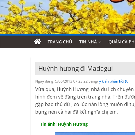
TRANG CHỦ
TIN NHÀ
QUÁN CÀ PH
Huỳnh hương đi Madagui
Ngày đăng: 5/06/2013 07:23:22 Sáng/
ý kiến phản hồi (0)
Vừa qua, Huỳnh Hương nhà du lịch chuyên 
hình đem về đăng trên trang nhà. Trên đườn
gặp bao thú dữ , có lúc nản lòng muốn đi t
bụng nên cả hai đã kết nghĩa chị em.
Tin ảnh: Huỳnh Hương