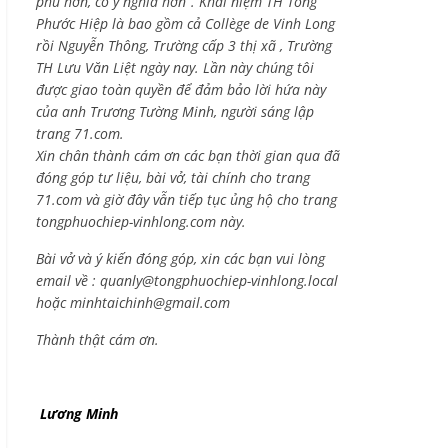
phú hơn, có ý nghĩa hơn”. Khái niệm TH Tống
Phước Hiệp là bao gồm cả
Collège de Vinh Long
rồi Nguyễn Thông,
Trường cấp 3 thị xã , Trường
TH Lưu Văn Liệt ngày nay. Lần này chúng tôi
được giao toàn quyền để đảm bảo lời hứa này
của anh Trương Tường Minh, người sáng lập
trang 71.com.
Xin chân thành cám ơn các bạn thời gian qua đã
đóng góp tư liệu, bài vở, tài chính cho trang
71.com và giờ đây vẫn tiếp tục ủng hộ cho trang
tongphuochiep-vinhlong.com này.
Bài vở và ý kiến đóng góp, xin các bạn vui lòng
email về :
quanly@tongphuochiep-vinhlong.local
hoặc
minhtaichinh@gmail.com
Thành thật cám ơn.
Lương Minh