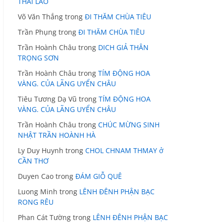
THÁI LÃO
Võ Văn Thắng
trong
ĐI THĂM CHÙA TIÊU
Trần Phụng
trong
ĐI THĂM CHÙA TIÊU
Trần Hoành Châu
trong
DICH GIẢ THÂN
TRỌNG SƠN
Trần Hoành Châu
trong
TÍM ĐỘNG HOA
VÀNG. CỦA LÃNG UYỂN CHÂU
Tiêu Tương Dạ Vũ
trong
TÍM ĐỘNG HOA
VÀNG. CỦA LÃNG UYỂN CHÂU
Trần Hoành Châu
trong
CHÚC MỪNG SINH
NHẬT TRẦN HOÀNH HÀ
Ly Duy Huynh
trong
CHOL CHNAM THMAY ở
CẦN THƠ
Duyen Cao
trong
ĐÁM GIỖ QUÊ
Luong Minh
trong
LÊNH ĐÊNH PHẬN BẠC
RONG RÊU
Phan Cát Tường
trong
LÊNH ĐÊNH PHẬN BẠC