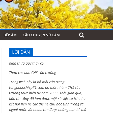
BẾP ẤM
CÂU CHUYỆN VÕ LÂM
LỜI DẪN
Kính thưa quý thầy cô
Thưa các bạn CHS của trường
Trang web này là bộ mới của trang
tongphuochiep71.com do một nhóm CHS của
trường thực hiện từ năm 2009. Thời gian qua,
bản tin cũng đã làm được một số việc có ích như
kết nối liên hệ các thế hệ cựu học sinh trong và
ngoài nước với nhau, tìm được những bạn bè mà