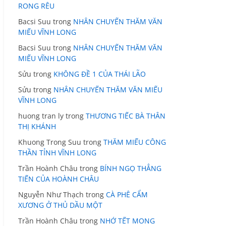
RONG RÊU
Bacsi Suu
trong
NHÂN CHUYẾN THĂM VĂN
MIẾU VĨNH LONG
Bacsi Suu
trong
NHÂN CHUYẾN THĂM VĂN
MIẾU VĨNH LONG
Sửu
trong
KHÔNG ĐỀ 1 CỦA THÁI LÃO
Sửu
trong
NHÂN CHUYẾN THĂM VĂN MIẾU
VĨNH LONG
huong tran ly
trong
THƯƠNG TIẾC BÀ THÂN
THỊ KHÁNH
Khuong Trong Suu
trong
THĂM MIẾU CÔNG
THẦN TỈNH VĨNH LONG
Trần Hoành Châu
trong
BÍNH NGỌ THẲNG
TIẾN CỦA HOÀNH CHÂU
Nguyễn Như Thạch
trong
CÀ PHÊ CẨM
XƯƠNG Ở THỦ DẦU MỘT
Trần Hoành Châu
trong
NHỚ TẾT MONG