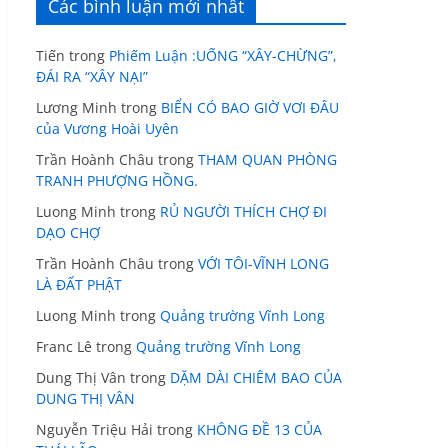
Các bình luận mới nhất
Tiến
trong
Phiếm Luận :UỐNG “XÂY-CHỪNG”,
ĐÁI RA “XÂY NẠI”
Lương Minh
trong
BIỂN CÓ BAO GIỜ VƠI ĐÂU
của Vương Hoài Uyên
Trần Hoành Châu
trong
THAM QUAN PHÒNG
TRANH PHƯỢNG HỒNG.
Luong Minh
trong
RỦ NGƯỜI THÍCH CHỢ ĐI
DẠO CHỢ
Trần Hoành Châu
trong
VỚI TÔI-VĨNH LONG
LÀ ĐẤT PHẬT
Luong Minh
trong
Quảng trường Vĩnh Long
Franc Lê
trong
Quảng trường Vĩnh Long
Dung Thị Vân
trong
DẶM DÀI CHIÊM BAO CỦA
DUNG THỊ VÂN
Nguyễn Triệu Hải
trong
KHÔNG ĐỀ 13 CỦA