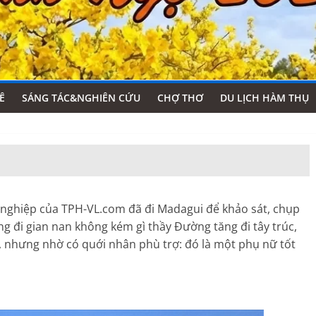
Ê
SÁNG TÁC&NGHIÊN CỨU
CHỢ THƠ
DU LỊCH HÀM THỤ
nghiệp của TPH-VL.com đã đi Madagui để khảo sát, chụp
g đi gian nan không kém gì thầy Đường tăng đi tây trúc,
u, nhưng nhờ có quới nhân phù trợ: đó là một phụ nữ tốt