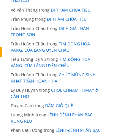
THÁI LÃO
Võ Văn Thắng
trong
ĐI THĂM CHÙA TIÊU
Trần Phụng
trong
ĐI THĂM CHÙA TIÊU
Trần Hoành Châu
trong
DICH GIẢ THÂN
TRỌNG SƠN
Trần Hoành Châu
trong
TÍM ĐỘNG HOA
VÀNG. CỦA LÃNG UYỂN CHÂU
Tiêu Tương Dạ Vũ
trong
TÍM ĐỘNG HOA
VÀNG. CỦA LÃNG UYỂN CHÂU
Trần Hoành Châu
trong
CHÚC MỪNG SINH
NHẬT TRẦN HOÀNH HÀ
Ly Duy Huynh
trong
CHOL CHNAM THMAY ở
CẦN THƠ
Duyen Cao
trong
ĐÁM GIỖ QUÊ
Luong Minh
trong
LÊNH ĐÊNH PHẬN BẠC
RONG RÊU
Phan Cát Tường
trong
LÊNH ĐÊNH PHẬN BẠC