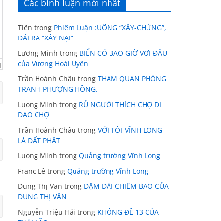
Các bình luận mới nhất
Tiến
trong
Phiếm Luận :UỐNG “XÂY-CHỪNG”,
ĐÁI RA “XÂY NẠI”
Lương Minh
trong
BIỂN CÓ BAO GIỜ VƠI ĐÂU
của Vương Hoài Uyên
Trần Hoành Châu
trong
THAM QUAN PHÒNG
TRANH PHƯỢNG HỒNG.
Luong Minh
trong
RỦ NGƯỜI THÍCH CHỢ ĐI
DẠO CHỢ
Trần Hoành Châu
trong
VỚI TÔI-VĨNH LONG
LÀ ĐẤT PHẬT
Luong Minh
trong
Quảng trường Vĩnh Long
Franc Lê
trong
Quảng trường Vĩnh Long
Dung Thị Vân
trong
DẶM DÀI CHIÊM BAO CỦA
DUNG THỊ VÂN
Nguyễn Triệu Hải
trong
KHÔNG ĐỀ 13 CỦA