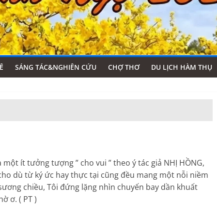
Ê
SÁNG TÁC&NGHIÊN CỨU
CHỢ THƠ
DU LỊCH HÀM THỤ
một ít tưởng tượng ” cho vui ” theo ý tác giả NHỊ HỒNG,
cho dù từ ký ức hay thực tại cũng đều mang một nỗi niềm
i sương chiều, Tôi đứng lặng nhìn chuyến bay dần khuất
ờ ơ. ( PT )