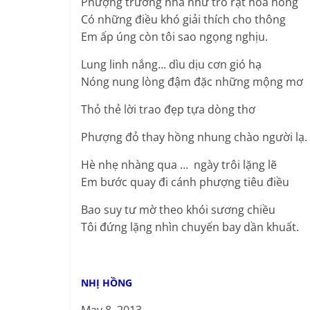
Phượng trường nhà như trỗ rặt hoa hồng
Có những điều khó giải thích cho thông
Em ấp úng còn tôi sao ngọng nghịu.
Lung linh nắng… dìu dịu cơn gió hạ
Nóng nung lòng đậm đặc những mộng mơ
Thỏ thẻ lời trao đẹp tựa dòng thơ
Phượng đỏ thay hồng nhung chào người lạ.
Hè nhẹ nhàng qua … ngày trôi lặng lẽ
Em bước quay đi cánh phượng tiêu điều
Bao suy tư mờ theo khói sương chiều
Tôi đứng lặng nhìn chuyến bay dần khuất.
NHỊ HỒNG
May 8, 2013