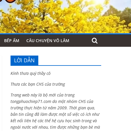
BẾP ẤM
CÂU CHUYỆN VÕ LÂM
LỜI DẪN
Kính thưa quý thầy cô
Thưa các bạn CHS của trường
Trang web này là bộ mới của trang
tongphuochiep71.com do một nhóm CHS của
trường thực hiện từ năm 2009. Thời gian qua,
bản tin cũng đã làm được một số việc có ích như
kết nối liên hệ các thế hệ cựu học sinh trong và
ngoài nước với nhau, tìm được những bạn bè mà