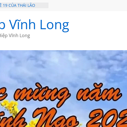
 20 CỦA THÁI LÃO
 19 CỦA THÁI LÃO
 TRÊN ĐẢO
NGƯỜI BẠN THÂN
p Vĩnh Long
– HÒN NGỌC VIỄN ĐÔNG
iệp Vĩnh Long