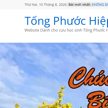
KHÔNG ĐỀ
Thứ Hai, 10 Tháng 8, 2026
Bài mới nhất:
KHÔNG ĐỀ
GỞI TÌNH
VỀ MỘT 
Tống Phước Hiệ
SÀI GÒN 
Website Dành cho cựu học sinh Tống Phước H