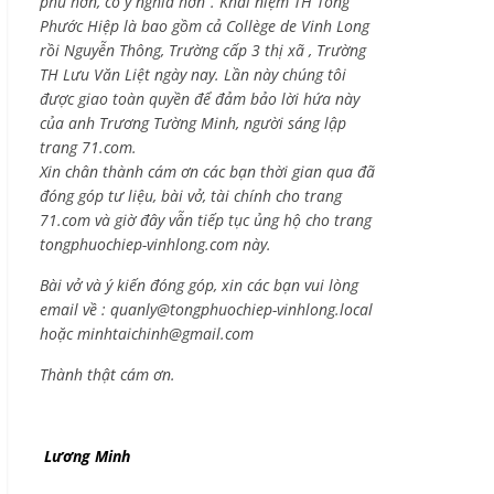
phú hơn, có ý nghĩa hơn”. Khái niệm TH Tống
Phước Hiệp là bao gồm cả
Collège de Vinh Long
rồi Nguyễn Thông,
Trường cấp 3 thị xã , Trường
TH Lưu Văn Liệt ngày nay. Lần này chúng tôi
được giao toàn quyền để đảm bảo lời hứa này
của anh Trương Tường Minh, người sáng lập
trang 71.com.
Xin chân thành cám ơn các bạn thời gian qua đã
đóng góp tư liệu, bài vở, tài chính cho trang
71.com và giờ đây vẫn tiếp tục ủng hộ cho trang
tongphuochiep-vinhlong.com này.
Bài vở và ý kiến đóng góp, xin các bạn vui lòng
email về :
quanly@tongphuochiep-vinhlong.local
hoặc
minhtaichinh@gmail.com
Thành thật cám ơn.
Lương Minh