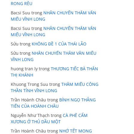
RONG RÊU
Bacsi Suu
trong
NHÂN CHUYẾN THĂM VĂN
MIẾU VĨNH LONG
Bacsi Suu
trong
NHÂN CHUYẾN THĂM VĂN
MIẾU VĨNH LONG
Sửu
trong
KHÔNG ĐỀ 1 CỦA THÁI LÃO
Sửu
trong
NHÂN CHUYẾN THĂM VĂN MIẾU
VĨNH LONG
huong tran ly
trong
THƯƠNG TIẾC BÀ THÂN
THỊ KHÁNH
Khuong Trong Suu
trong
THĂM MIẾU CÔNG
THẦN TỈNH VĨNH LONG
Trần Hoành Châu
trong
BÍNH NGỌ THẲNG
TIẾN CỦA HOÀNH CHÂU
Nguyễn Như Thạch
trong
CÀ PHÊ CẨM
XƯƠNG Ở THỦ DẦU MỘT
Trần Hoành Châu
trong
NHỚ TẾT MONG