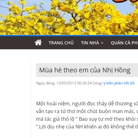
TRANG CHỦ
TIN NHÀ
QUÁN CÀ PH
Mùa hè theo em của Nhị Hồng
Ngày đăng: 10/05/2013 06:36:24 Sáng/
ý kiến phản hồi (0)
Một hoài niệm, người đọc thấy dễ thương và 
vẫn tạo ra tứ thơ một chút buồn man mác, 
mà tác giả thổ lộ ” Bao suy tư mờ theo khó
“.Lời dịu nhẹ của NH khiến ai đó không thể th