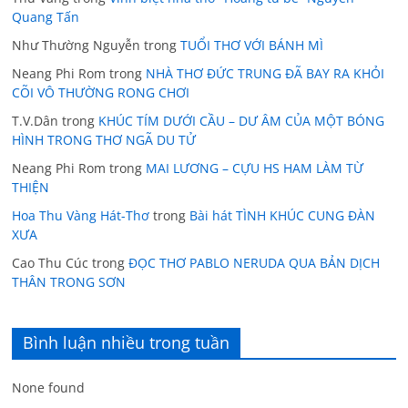
Quang Tấn
Như Thường Nguyễn
trong
TUỔI THƠ VỚI BÁNH MÌ
Neang Phi Rom
trong
NHÀ THƠ ĐỨC TRUNG ĐÃ BAY RA KHỎI
CÕI VÔ THƯỜNG RONG CHƠI
T.V.Dân
trong
KHÚC TÍM DƯỚI CẦU – DƯ ÂM CỦA MỘT BÓNG
HÌNH TRONG THƠ NGÃ DU TỬ
Neang Phi Rom
trong
MAI LƯƠNG – CỰU HS HAM LÀM TỪ
THIỆN
Hoa Thu Vàng Hát-Thơ
trong
Bài hát TÌNH KHÚC CUNG ĐÀN
XƯA
Cao Thu Cúc
trong
ĐỌC THƠ PABLO NERUDA QUA BẢN DỊCH
THÂN TRONG SƠN
Bình luận nhiều trong tuần
None found