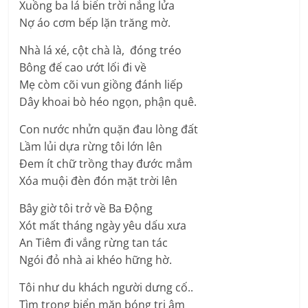
Xuồng ba lá biển trời nắng lửa
Nợ áo cơm bếp lặn trăng mờ.
Nhà lá xé, cột chà là, đóng tréo
Bông đế cao ướt lối đi về
Mẹ còm cõi vun giồng đánh liếp
Dây khoai bò héo ngọn, phận quê.
Con nước nhửn quặn đau lòng đất
Lầm lủi dựa rừng tôi lớn lên
Đem ít chữ trồng thay đước mắm
Xóa muội đèn đón mặt trời lên
Bây giờ tôi trở về Ba Động
Xót mất tháng ngày yêu dấu xưa
An Tiêm đi vắng rừng tan tác
Ngói đỏ nhà ai khéo hững hờ.
Tôi như du khách người dưng cố..
Tìm trong biển mặn bóng tri âm