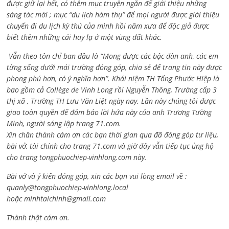
được giữ lại hết, có thêm mục truyện ngắn để giới thiệu những
sáng tác mới ; mục “du lịch hàm thụ” để mọi người được giới thiệu
chuyến đi du lịch kỳ thú của mình hồi năm xưa để độc giả được
biết thêm những cái hay lạ ở một vùng đất khác.
Vẫn theo tôn chỉ ban đầu là “Mong được các bậc đàn anh, các em
từng sống dưới mái trường đóng góp, chia sẻ để trang tin này được
phong phú hơn, có ý nghĩa hơn”. Khái niệm TH Tống Phước Hiệp là
bao gồm cả
Collège de Vinh Long rồi Nguyễn Thông,
Trường cấp 3
thị xã , Trường TH Lưu Văn Liệt ngày nay. Lần này chúng tôi được
giao toàn quyền để đảm bảo lời hứa này của anh Trương Tường
Minh, người sáng lập trang 71.com.
Xin chân thành cám ơn các bạn thời gian qua đã đóng góp tư liệu,
bài vở, tài chính cho trang 71.com và giờ đây vẫn tiếp tục ủng hộ
cho trang tongphuochiep-vinhlong.com này.
Bài vở và ý kiến đóng góp, xin các bạn vui lòng email về :
quanly@tongphuochiep-vinhlong.local
hoặc
minhtaichinh@gmail.com
Thành thật cám ơn.