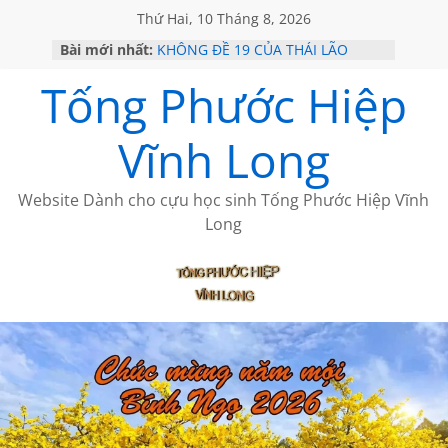
Thứ Hai, 10 Tháng 8, 2026
Bài mới nhất:
KHÔNG ĐỀ 19 CỦA THÁI LÃO
GỞI TÌNH TRÊN ĐẢO
Tống Phước Hiệp
VỀ MỘT NGƯỜI BẠN THÂN
SÀI GÒN – HÒN NGỌC VIỄN ĐÔNG
KHÔNG ĐỀ 20 CỦA THÁI LÃO
Vĩnh Long
Website Dành cho cựu học sinh Tống Phước Hiệp Vĩnh
Long