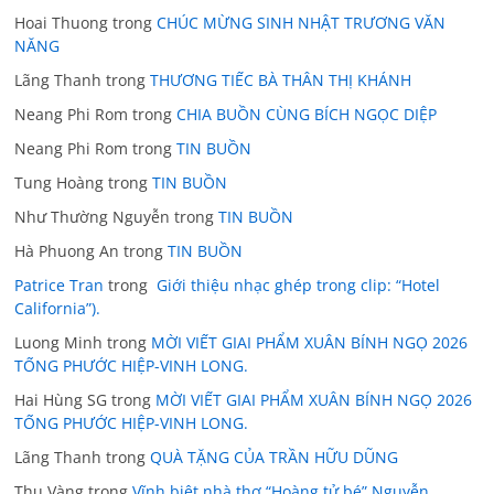
Hoai Thuong
trong
CHÚC MỪNG SINH NHẬT TRƯƠNG VĂN
NĂNG
Lãng Thanh
trong
THƯƠNG TIẾC BÀ THÂN THỊ KHÁNH
Neang Phi Rom
trong
CHIA BUỒN CÙNG BÍCH NGỌC DIỆP
Neang Phi Rom
trong
TIN BUỒN
Tung Hoàng
trong
TIN BUỒN
Như Thường Nguyễn
trong
TIN BUỒN
Hà Phuong An
trong
TIN BUỒN
Patrice Tran
trong
Giới thiệu nhạc ghép trong clip: “Hotel
California”).
Luong Minh
trong
MỜI VIẾT GIAI PHẨM XUÂN BÍNH NGỌ 2026
TỐNG PHƯỚC HIỆP-VINH LONG.
Hai Hùng SG
trong
MỜI VIẾT GIAI PHẨM XUÂN BÍNH NGỌ 2026
TỐNG PHƯỚC HIỆP-VINH LONG.
Lãng Thanh
trong
QUÀ TẶNG CỦA TRẦN HỮU DŨNG
Thu Vàng
trong
Vĩnh biệt nhà thơ “Hoàng tử bé” Nguyễn