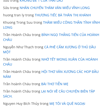
Sửu
trong
KHÔNG ĐỀ 1 CỦA THÁI LÃO
Sửu
trong
NHÂN CHUYẾN THĂM VĂN MIẾU VĨNH LONG
huong tran ly
trong
THƯƠNG TIẾC BÀ THÂN THỊ KHÁNH
Khuong Trong Suu
trong
THĂM MIẾU CÔNG THẦN TỈNH VĨNH
LONG
Trần Hoành Châu
trong
BÍNH NGỌ THẲNG TIẾN CỦA HOÀNH
CHÂU
Nguyễn Như Thạch
trong
CÀ PHÊ CẨM XƯƠNG Ở THỦ DẦU
MỘT
Trần Hoành Châu
trong
NHỚ TẾT MONG XUÂN CỦA HOÀNH
CHÂU
Trần Hoành Châu
trong
HỘI THƠ VĂN XƯƠNG CÁC HOP ĐẦU
NĂM
Trần hoành Cháu
trong
BÀI THƠ TIỄN MẸ
Trần hoành Châu
trong
LẠI NÓI VỀ CÂU CHUYỆN BIÊN TẬP
SÁCH.
Nguyen Huy Bích Thủy
trong
MẸ TÔI VÀ QUÊ NGOẠI