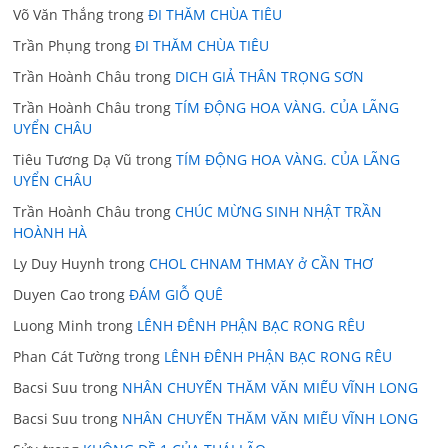
Võ Văn Thắng
trong
ĐI THĂM CHÙA TIÊU
Trần Phụng
trong
ĐI THĂM CHÙA TIÊU
Trần Hoành Châu
trong
DICH GIẢ THÂN TRỌNG SƠN
Trần Hoành Châu
trong
TÍM ĐỘNG HOA VÀNG. CỦA LÃNG
UYỂN CHÂU
Tiêu Tương Dạ Vũ
trong
TÍM ĐỘNG HOA VÀNG. CỦA LÃNG
UYỂN CHÂU
Trần Hoành Châu
trong
CHÚC MỪNG SINH NHẬT TRẦN
HOÀNH HÀ
Ly Duy Huynh
trong
CHOL CHNAM THMAY ở CẦN THƠ
Duyen Cao
trong
ĐÁM GIỖ QUÊ
Luong Minh
trong
LÊNH ĐÊNH PHẬN BẠC RONG RÊU
Phan Cát Tường
trong
LÊNH ĐÊNH PHẬN BẠC RONG RÊU
Bacsi Suu
trong
NHÂN CHUYẾN THĂM VĂN MIẾU VĨNH LONG
Bacsi Suu
trong
NHÂN CHUYẾN THĂM VĂN MIẾU VĨNH LONG