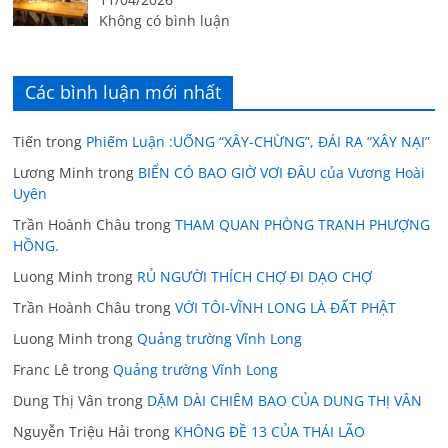
Không có bình luận
Các bình luận mới nhất
Tiến
trong
Phiếm Luận :UỐNG “XÂY-CHỪNG”, ĐÁI RA “XÂY NẠI”
Lương Minh
trong
BIỂN CÓ BAO GIỜ VƠI ĐÂU của Vương Hoài
Uyên
Trần Hoành Châu
trong
THAM QUAN PHÒNG TRANH PHƯỢNG
HỒNG.
Luong Minh
trong
RỦ NGƯỜI THÍCH CHỢ ĐI DẠO CHỢ
Trần Hoành Châu
trong
VỚI TÔI-VĨNH LONG LÀ ĐẤT PHẬT
Luong Minh
trong
Quảng trường Vĩnh Long
Franc Lê
trong
Quảng trường Vĩnh Long
Dung Thị Vân
trong
DẶM DÀI CHIÊM BAO CỦA DUNG THỊ VÂN
Nguyễn Triệu Hải
trong
KHÔNG ĐỀ 13 CỦA THÁI LÃO