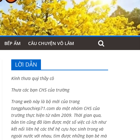
BẾP ẤM
CÂU CHUYỆN VÕ LÂM
LỜI DẪN
Kính thưa quý thầy cô
Thưa các bạn CHS của trường
Trang web này là bộ mới của trang
tongphuochiep71.com do một nhóm CHS của
trường thực hiện từ năm 2009. Thời gian qua,
bản tin cũng đã làm được một số việc có ích như
kết nối liên hệ các thế hệ cựu học sinh trong và
ngoài nước với nhau, tìm được những bạn bè mà