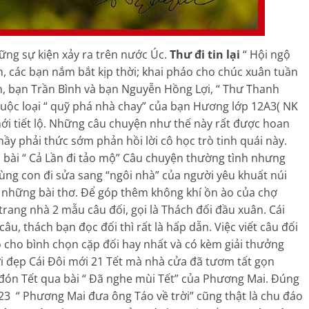
ững sự kiện xảy ra trên nước Úc.
Thư đi tin lại
“ Hội ngộ
 các bạn nắm bắt kịp thời; khai pháo cho chúc xuân tuần
m, bạn Trần Bình và bạn Nguyễn Hồng Lợi, “ Thư Thanh
uộc loại “ quỹ phá nhà chay” của bạn Hương lớp 12A3( NK
 mới tiết lộ. Những câu chuyện như thế này rất được hoan
hầy phải thức sớm phản hồi lời cô học trò tinh quái này.
 bài “ Cả Lần đi tảo mộ” Câu chuyện thường tình nhưng
ng con đi sửa sang “ngôi nhà” của người yêu khuất núi
n những bài thơ. Để góp thêm không khí ồn ào của chợ
rang nhà 2 mẫu câu đối, gọi là Thách đối đầu xuân. Cái
âu, thách bạn đọc đối thì rất là hấp dẫn. Việc viết câu đối
 cho bình chọn cặp đối hay nhất và có kèm giải thưởng
ời đẹp Cái Đôi mới 21 Tết mà nhà cửa đã tươm tất gọn
 đón Tết qua bài “ Đã nghe mùi Tết” của Phương Mai. Đúng
3 “ Phương Mai đưa ông Táo về trời” cũng thật là chu đáo