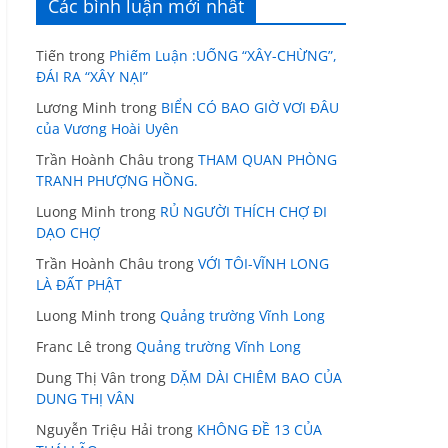
Các bình luận mới nhất
Tiến
trong
Phiếm Luận :UỐNG “XÂY-CHỪNG”,
ĐÁI RA “XÂY NẠI”
Lương Minh
trong
BIỂN CÓ BAO GIỜ VƠI ĐÂU
của Vương Hoài Uyên
Trần Hoành Châu
trong
THAM QUAN PHÒNG
TRANH PHƯỢNG HỒNG.
Luong Minh
trong
RỦ NGƯỜI THÍCH CHỢ ĐI
DẠO CHỢ
Trần Hoành Châu
trong
VỚI TÔI-VĨNH LONG
LÀ ĐẤT PHẬT
Luong Minh
trong
Quảng trường Vĩnh Long
Franc Lê
trong
Quảng trường Vĩnh Long
Dung Thị Vân
trong
DẶM DÀI CHIÊM BAO CỦA
DUNG THỊ VÂN
Nguyễn Triệu Hải
trong
KHÔNG ĐỀ 13 CỦA