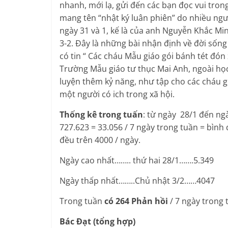
nhanh, mới lạ, gửi đến các bạn đọc vui tro
mang tên “nhật ký luân phiên” do nhiều ngườ
ngày 31 và 1, kế là của anh Nguyễn Khắc Mi
3-2. Đây là những bài nhận định về đời số
có tin “ Các cháu Mẫu giáo gói bánh tét đó
Trường Mẫu giáo tư thục Mai Anh, ngoài học 
luyện thêm kỷ năng, như tập cho các cháu gó
một người có ich trong xã hội.
Thống kê trong tuấn
: từ ngày 28/1 đến ng
727.623 = 33.056 / 7 ngày trong tuần = bình
đều trên 4000 / ngày.
Ngày cao nhất…….. thứ hai 28/1…….5.349
Ngày thấp nhất……..Chủ nhật 3/2……4047
Trong tuần
có 264 Phản hồi
/ 7 ngày trong
Bác Đạt (tổng hợp)