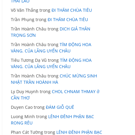
THÁI LÃO
Võ Văn Thắng
trong
ĐI THĂM CHÙA TIÊU
Trần Phụng
trong
ĐI THĂM CHÙA TIÊU
Trần Hoành Châu
trong
DICH GIẢ THÂN
TRỌNG SƠN
Trần Hoành Châu
trong
TÍM ĐỘNG HOA
VÀNG. CỦA LÃNG UYỂN CHÂU
Tiêu Tương Dạ Vũ
trong
TÍM ĐỘNG HOA
VÀNG. CỦA LÃNG UYỂN CHÂU
Trần Hoành Châu
trong
CHÚC MỪNG SINH
NHẬT TRẦN HOÀNH HÀ
Ly Duy Huynh
trong
CHOL CHNAM THMAY ở
CẦN THƠ
Duyen Cao
trong
ĐÁM GIỖ QUÊ
Luong Minh
trong
LÊNH ĐÊNH PHẬN BẠC
RONG RÊU
Phan Cát Tường
trong
LÊNH ĐÊNH PHẬN BẠC