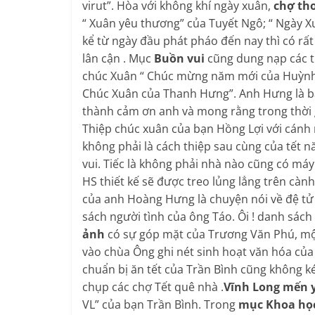
virut”. Hòa với không khí ngày xuân,
chợ th
“ Xuân yêu thương” của Tuyết Ngô; “ Ngày 
kể từ ngày đầu phát pháo đến nay thì có rất
lân cận . Mục
Buồn vui
cũng dung nạp các ti
chúc Xuân “ Chúc mừng năm mới của Huỳnh 
Chúc Xuân của Thanh Hưng”. Anh Hưng là b
thành cảm ơn anh và mong rằng trong thời g
Thiệp chúc xuân của bạn Hồng Lợi với cánh 
không phải là cách thiệp sau cùng của tết 
vui. Tiếc là không phải nhà nào cũng có má
HS thiết kế sẽ được treo lủng lẳng trên càn
của anh Hoàng Hưng là chuyện nói về đệ tử 
sách người tình của ông Táo. Ôi ! danh sác
ảnh
có sự góp mặt của Trương Văn Phú, một
vào chùa Ông ghi nét sinh hoạt văn hóa củ
chuẩn bị ăn tết của Trần Bình cũng không 
chụp các chợ Tết quê nhà .
Vĩnh Long mến 
VL” của bạn Trần Bình. Trong
mục Khoa học