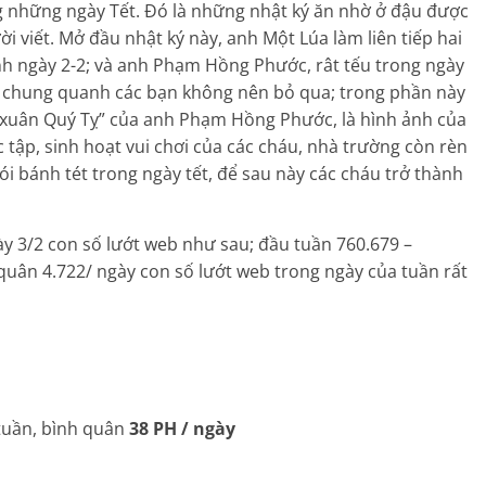
ng những ngày Tết. Đó là những nhật ký ăn nhờ ở đậu được
i viết. Mở đầu nhật ký này, anh Một Lúa làm liên tiếp hai
nh ngày 2-2; và anh Phạm Hồng Phước, rât tếu trong ngày
ng chung quanh các bạn không nên bỏ qua; trong phần này
n xuân Quý Tỵ” của anh Phạm Hồng Phước, là hình ảnh của
tập, sinh hoạt vui chơi của các cháu, nhà trường còn rèn
i bánh tét trong ngày tết, để sau này các cháu trở thành
ày 3/2 con số lướt web như sau; đầu tuần 760.679 –
 quân 4.722/ ngày con số lướt web trong ngày của tuần rất
 tuần, bình quân
38 PH / ngày