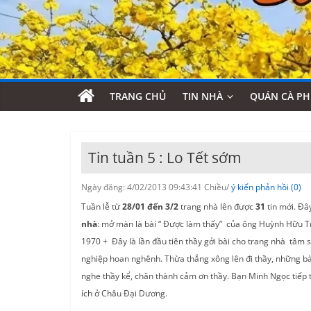
TRANG CHỦ
TIN NHÀ
QUÁN CÀ PH
Tin tuần 5 : Lo Tết sớm
Ngày đăng: 4/02/2013 09:43:41 Chiều/
ý kiến phản hồi (0)
Tuần lễ từ
28/01 đến 3/2
trang nhà lên được
31
tin mới. Đâ
nhà
: mở màn là bài “ Được làm thấy” của ông Huỳnh Hữu Trí
1970 + Đây là lần đầu tiên thầy gởi bài cho trang nhà tâm
nghiệp hoan nghênh. Thừa thắng xông lên đi thầy, những bài
nghe thầy kể, chân thành cảm ơn thầy. Bạn Minh Ngọc tiếp t
ích ở Châu Đại Dương.