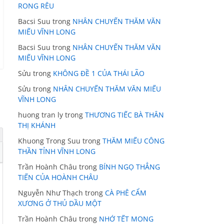
RONG RÊU
Bacsi Suu
trong
NHÂN CHUYẾN THĂM VĂN
MIẾU VĨNH LONG
Bacsi Suu
trong
NHÂN CHUYẾN THĂM VĂN
MIẾU VĨNH LONG
Sửu
trong
KHÔNG ĐỀ 1 CỦA THÁI LÃO
Sửu
trong
NHÂN CHUYẾN THĂM VĂN MIẾU
VĨNH LONG
huong tran ly
trong
THƯƠNG TIẾC BÀ THÂN
THỊ KHÁNH
Khuong Trong Suu
trong
THĂM MIẾU CÔNG
THẦN TỈNH VĨNH LONG
Trần Hoành Châu
trong
BÍNH NGỌ THẲNG
TIẾN CỦA HOÀNH CHÂU
Nguyễn Như Thạch
trong
CÀ PHÊ CẨM
XƯƠNG Ở THỦ DẦU MỘT
Trần Hoành Châu
trong
NHỚ TẾT MONG