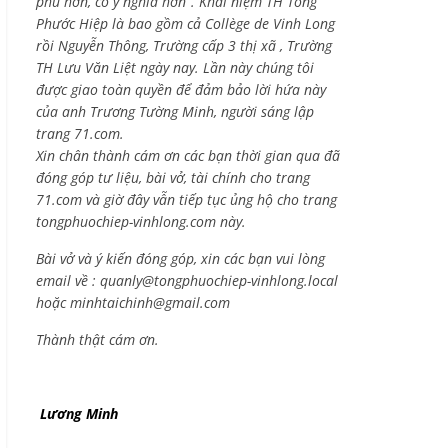
phú hơn, có ý nghĩa hơn”. Khái niệm TH Tống
Phước Hiệp là bao gồm cả
Collège de Vinh Long
rồi Nguyễn Thông,
Trường cấp 3 thị xã , Trường
TH Lưu Văn Liệt ngày nay. Lần này chúng tôi
được giao toàn quyền để đảm bảo lời hứa này
của anh Trương Tường Minh, người sáng lập
trang 71.com.
Xin chân thành cám ơn các bạn thời gian qua đã
đóng góp tư liệu, bài vở, tài chính cho trang
71.com và giờ đây vẫn tiếp tục ủng hộ cho trang
tongphuochiep-vinhlong.com này.
Bài vở và ý kiến đóng góp, xin các bạn vui lòng
email về :
quanly@tongphuochiep-vinhlong.local
hoặc
minhtaichinh@gmail.com
Thành thật cám ơn.
Lương Minh