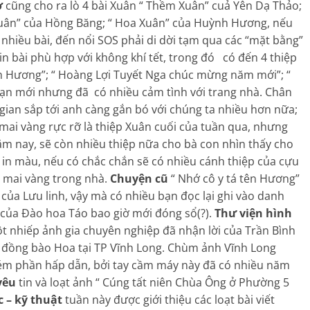
ơ
cũng cho ra lò 4 bài Xuân “ Thềm Xuân” cuả Yên Dạ Thảo;
Xuân” của Hồng Băng; “ Hoa Xuân” của Huỳnh Hương, nếu
 nhiều bài, đến nổi SOS phải di dời tạm qua các “mặt bằng”
n bài phù hợp với không khí tết, trong đó có đến 4 thiệp
Hương”; “ Hoàng Lợi Tuyết Nga chúc mừng năm mới”; “
ạn mới nhưng đã có nhiều cảm tình với trang nhà. Chân
ian sắp tới anh càng gắn bó với chúng ta nhiều hơn nữa;
mai vàng rực rỡ là thiệp Xuân cuối của tuần qua, nhưng
năm nay, sẽ còn nhiều thiệp nữa cho bà con nhìn thấy cho
y in màu, nếu có chắc chắn sẽ có nhiều cánh thiệp của cựu
h mai vàng trong nhà.
Chuyện cũ
“ Nhớ cô y tá tên Hương”
của Lưu linh, vậy mà có nhiều bạn đọc lại ghi vào danh
h của Đào hoa Táo bao giờ mới đóng sổ(?).
Thư viện hình
 nhiếp ảnh gia chuyên nghiệp đã nhận lời của Trần Bình
a đồng bào Hoa tại TP Vĩnh Long. Chùm ảnh Vĩnh Long
kém phần hấp dẫn, bởi tay cầm máy này đã có nhiều năm
yêu
tin và loạt ảnh “ Cúng tất niên Chùa Ông ở Phường 5
 – kỹ thuật
tuần này được giới thiệu các loạt bài viết