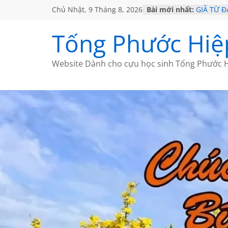
Chủ Nhật, 9 Tháng 8, 2026
Bài mới nhất:
GIÃ TỪ Đ
SÀI GÒN
KHÔNG Đ
Tống Phước Hiệ
KHÔNG Đ
CHÙM TH
Website Dành cho cựu học sinh Tống Phước H