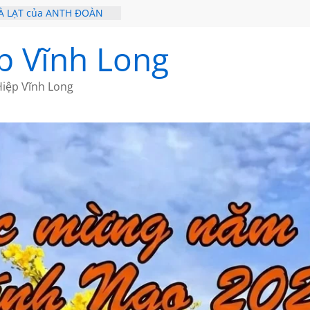
À LẠT của ANTH ĐOÀN
 – HÒN NGỌC VIỄN ĐÔNG
Ề 20 CỦA THÁI LÃO
p Vĩnh Long
Ề 19 CỦA THÁI LÃO
Ơ CỦA BÍCH HÀ
iệp Vĩnh Long