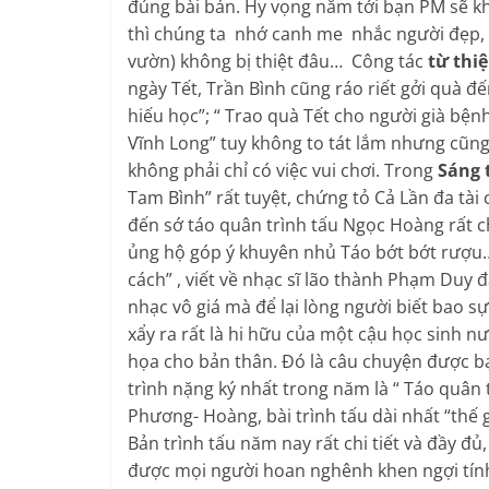
đúng bài bản. Hy vọng năm tới bạn PM sẽ 
thì chúng ta nhớ canh me nhắc người đẹp, t
vườn) không bị thiệt đâu… Công tác
từ thiệ
ngày Tết, Trần Bình cũng ráo riết gởi quà đ
hiếu học”; “ Trao quà Tết cho người già bện
Vĩnh Long” tuy không to tát lắm nhưng cũn
không phải chỉ có việc vui chơi. Trong
Sáng 
Tam Bình” rất tuyệt, chứng tỏ Cả Lần đa tài
đến sớ táo quân trình tấu Ngọc Hoàng rất c
ủng hộ góp ý khuyên nhủ Táo bớt bớt rượu…
cách” , viết về nhạc sĩ lão thành Phạm Duy đ
nhạc vô giá mà để lại lòng người biết bao 
xẩy ra rất là hi hữu của một cậu học sinh 
họa cho bản thân. Đó là câu chuyện được bạ
trình nặng ký nhất trong năm là “ Táo quân
Phương- Hoàng, bài trình tấu dài nhất “thế 
Bản trình tấu năm nay rất chi tiết và đầy đủ
được mọi người hoan nghênh khen ngợi tính