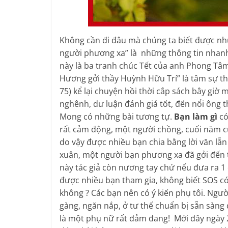
Không cần đi đâu mà chúng ta biết được nh
người phương xa” là những thông tin nhanh,
này là ba tranh chúc Tết của anh Phong Tâ
Hương gởi thầy Huỳnh Hữu Trí” là tâm sự th
75) kể lại chuyện hồi thời cắp sách bây giờ
nghênh, dư luận đánh giá tốt, đến nổi ông t
Mong có những bài tương tự.
Bạn làm gì
có
rất cảm động, một người chồng, cuối năm cù
do vậy được nhiều bạn chia bằng lời văn lẫ
xuân, một người bạn phương xa đã gởi đến t
này tác giả còn nương tay chứ nếu đưa ra 1 c
được nhiều bạn tham gia, không biết SOS có
không ? Các bạn nên có ý kiến phụ tôi. Ngư
gàng, ngăn nắp, ở tư thế chuẩn bị sẵn sàng
là một phụ nữ rất đảm đang! Mới đây ngày 2