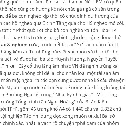
không quên như năm cũ nửa, các bạn ơi! Nếu PM có quên
hế nào cũng có hưởng ké nồi cháo gà ( gà có sẳn trong
n,
để bà con nghèo kịp thời có chút đỉnh dư hương của
ến các hộ nghèo qua 3 tin “ Tặng quà cho HS nghèo mồ côi,
h tật”; “ Phát quà Tết cho bà con nghèo xã Tân Hòa- TP
g cho thấy CHS trường cũng biết nghĩ đến cộng đồng chứ
tác & nghiên cứu,
trước hết là bài “ Sớ Táo quân của TT
 chẳng kém ai. Từ những bài viết vui nhộn và thực tế cho
hi tiết, và được hai bà táo Huỳnh Hương, Nguyễn Tuyết
Tin kế “ Cây cổ thụ làng âm nhạc VN đã nghìn trùng xa
ã qua đời, không chỉ để lại cho nhân loại một tài sản âm
sự mến mộ; ngòai ra các bạn cũng được nghe kể câu chuyện
nước Mỹ ăn cắp nước xúc miệng để uống mà không lường tai
n Phương Nga kể trong “ Nhật ký nhà giáo” . Một công
 trường Tống trình tấu Ngọc Hoàng” của 3 táo Kiều-
giới TPH”, gồm 46 trang khổ A4 có 1.440 câu và 5.832 chữ.
, tội nghiệp Táo nhí đứng đọc xong muốn té xỉu! Bài sớ
 chính xác, nhất là vạch rõ chuyện “phá đám của nhóm