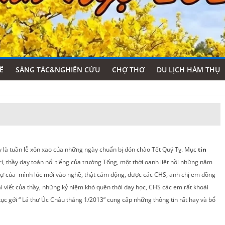
Ê
SÁNG TÁC&NGHIÊN CỨU
CHỢ THƠ
DU LỊCH HÀM THỤ
y là tuần lễ xôn xao của những ngày chuẩn bị đón chào Tết Quý Tỵ. Mục
tin
, thầy dạy toán nổi tiếng của trường Tống, một thời oanh liệt hồi những năm
 sự của mình lúc mới vào nghề, thật cảm động, được các CHS, anh chị em đồng
 viết của thầy, những kỷ niệm khó quên thời day học, CHS các em rất khoái
ục gởi “ Lá thư Úc Châu tháng 1/2013” cung cấp những thông tin rất hay và bổ