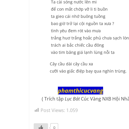
Ta cài sóng nước lên mi
để con mắt chớp vỡ li ti buồn
ta gieo cái nhớ buông tuồng
bao giờ trở lại cội nguồn ta xưa ?
tình yêu đem rót vào mưa
trắng huơ trắng hoắc phủ chưa sạch lòn
trách ai bắc chiếc cầu đông
vào tim băng giá lạnh lùng nỗi ta
Cây cầu dài cây cầu xa
cưỡi vào giấc điệp bay qua nghìn trùng.
phamthicucvang
( Trích tập
Lục Bát
Cúc Vàng NXB Hội Nhà
Post Views:
1.059
0