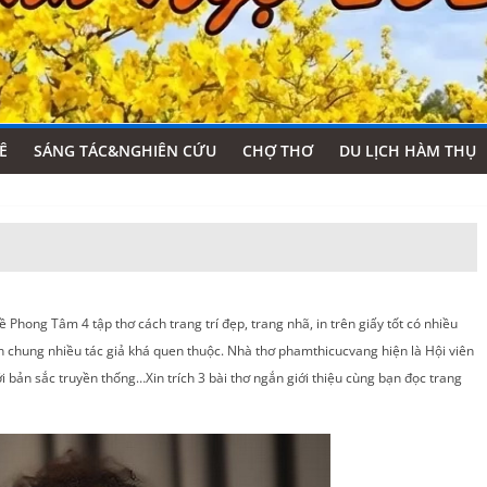
Ê
SÁNG TÁC&NGHIÊN CỨU
CHỢ THƠ
DU LỊCH HÀM THỤ
Phong Tâm 4 tập thơ cách trang trí đẹp, trang nhã, in trên giấy tốt có nhiều
in chung nhiều tác giả khá quen thuộc. Nhà thơ phamthicucvang hiện là Hội viên
 bản sắc truyền thống…Xin trích 3 bài thơ ngắn giới thiệu cùng bạn đọc trang