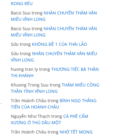
RONG RÊU
Bacsi Suu
trong
NHÂN CHUYẾN THĂM VĂN
MIẾU VĨNH LONG
Bacsi Suu
trong
NHÂN CHUYẾN THĂM VĂN
MIẾU VĨNH LONG
Sửu
trong
KHÔNG ĐỀ 1 CỦA THÁI LÃO
Sửu
trong
NHÂN CHUYẾN THĂM VĂN MIẾU
VĨNH LONG
huong tran ly
trong
THƯƠNG TIẾC BÀ THÂN
THỊ KHÁNH
Khuong Trong Suu
trong
THĂM MIẾU CÔNG
THẦN TỈNH VĨNH LONG
Trần Hoành Châu
trong
BÍNH NGỌ THẲNG
TIẾN CỦA HOÀNH CHÂU
Nguyễn Như Thạch
trong
CÀ PHÊ CẨM
XƯƠNG Ở THỦ DẦU MỘT
Trần Hoành Châu
trong
NHỚ TẾT MONG