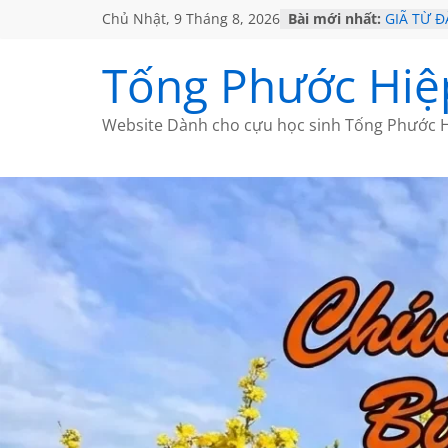
Chủ Nhật, 9 Tháng 8, 2026
Bài mới nhất:
GIÃ TỪ Đ
SÀI GÒN
KHÔNG Đ
Tống Phước Hiệ
KHÔNG Đ
CHÙM TH
Website Dành cho cựu học sinh Tống Phước H