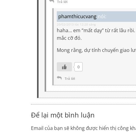
Trả lời
phamthicucvang
nói:
20/02/2013 lúc 12:20 sáng
haha… em “mất dạy” từ rất lâu rồi.
mắc cỡ đó.
Mong rằng, dự tính chuyến giao lư
0
Trả lời
Để lại một bình luận
Email của bạn sẽ không được hiển thị công kha