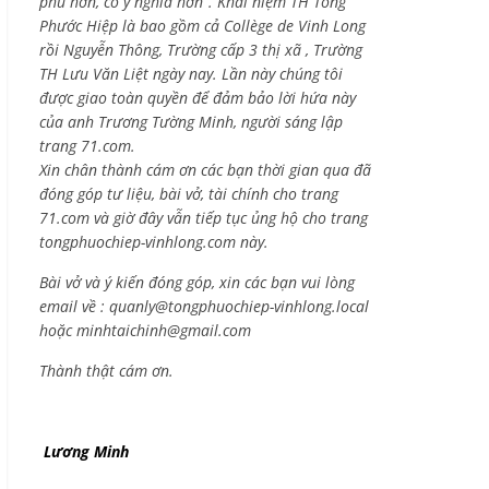
phú hơn, có ý nghĩa hơn”. Khái niệm TH Tống
Phước Hiệp là bao gồm cả
Collège de Vinh Long
rồi Nguyễn Thông,
Trường cấp 3 thị xã , Trường
TH Lưu Văn Liệt ngày nay. Lần này chúng tôi
được giao toàn quyền để đảm bảo lời hứa này
của anh Trương Tường Minh, người sáng lập
trang 71.com.
Xin chân thành cám ơn các bạn thời gian qua đã
đóng góp tư liệu, bài vở, tài chính cho trang
71.com và giờ đây vẫn tiếp tục ủng hộ cho trang
tongphuochiep-vinhlong.com này.
Bài vở và ý kiến đóng góp, xin các bạn vui lòng
email về :
quanly@tongphuochiep-vinhlong.local
hoặc
minhtaichinh@gmail.com
Thành thật cám ơn.
Lương Minh