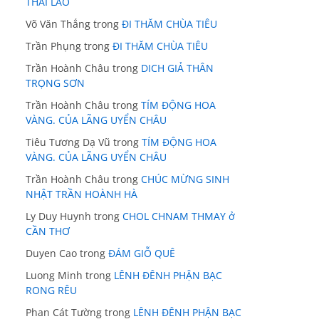
THÁI LÃO
Võ Văn Thắng
trong
ĐI THĂM CHÙA TIÊU
Trần Phụng
trong
ĐI THĂM CHÙA TIÊU
Trần Hoành Châu
trong
DICH GIẢ THÂN
TRỌNG SƠN
Trần Hoành Châu
trong
TÍM ĐỘNG HOA
VÀNG. CỦA LÃNG UYỂN CHÂU
Tiêu Tương Dạ Vũ
trong
TÍM ĐỘNG HOA
VÀNG. CỦA LÃNG UYỂN CHÂU
Trần Hoành Châu
trong
CHÚC MỪNG SINH
NHẬT TRẦN HOÀNH HÀ
Ly Duy Huynh
trong
CHOL CHNAM THMAY ở
CẦN THƠ
Duyen Cao
trong
ĐÁM GIỖ QUÊ
Luong Minh
trong
LÊNH ĐÊNH PHẬN BẠC
RONG RÊU
Phan Cát Tường
trong
LÊNH ĐÊNH PHẬN BẠC