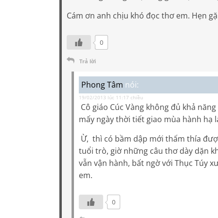
Cám ơn anh chịu khó đọc thơ em. Hẹn gặ
0
Trả lời
Phong Tâm
nói:
19/02/2013 lúc 11:17 chiều
Cô giáo Cúc Vàng không đủ khả năng t
mấy ngày thời tiết giao mùa hành hạ lạ
Ừ, thì có bầm dập mới thấm thía đượ
tuổi trò, giờ những câu thơ dày dặn 
vẫn vận hành, bất ngờ với Thục Túy x
em.
0