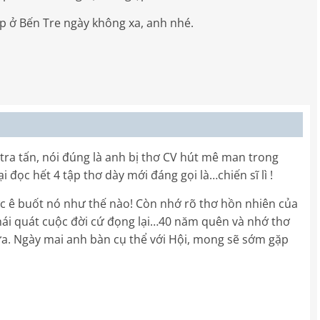
p ở Bến Tre ngày không xa, anh nhé.
ra tấn, nói đúng là anh bị thơ CV hút mê man trong
i đọc hết 4 tập thơ dày mới đáng gọi là…chiến sĩ lì !
c ê buốt nó như thế nào! Còn nhớ rõ thơ hồn nhiên của
khái quát cuộc đời cứ đọng lại…40 năm quên và nhớ thơ
ưa. Ngày mai anh bàn cụ thể với Hội, mong sẽ sớm gặp