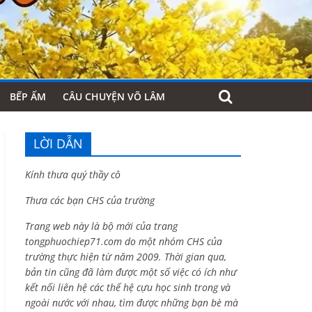
BẾP ẤM
CÂU CHUYỆN VÕ LÂM
LỜI DẪN
Kính thưa quý thầy cô
Thưa các bạn CHS của trường
Trang web này là bộ mới của trang
tongphuochiep71.com do một nhóm CHS của
trường thực hiện từ năm 2009. Thời gian qua,
bản tin cũng đã làm được một số việc có ích như
kết nối liên hệ các thế hệ cựu học sinh trong và
ngoài nước với nhau, tìm được những bạn bè mà