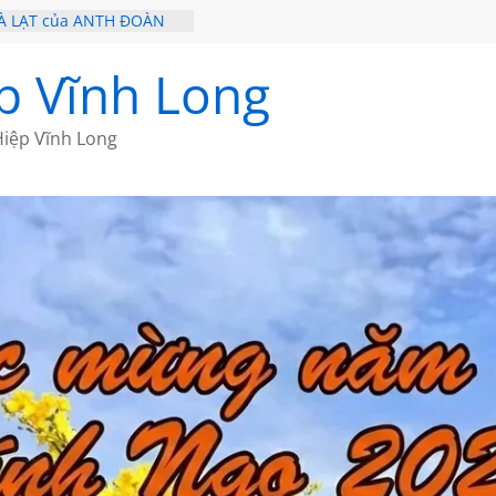
À LẠT của ANTH ĐOÀN
 – HÒN NGỌC VIỄN ĐÔNG
Ề 20 CỦA THÁI LÃO
p Vĩnh Long
Ề 19 CỦA THÁI LÃO
Ơ CỦA BÍCH HÀ
iệp Vĩnh Long