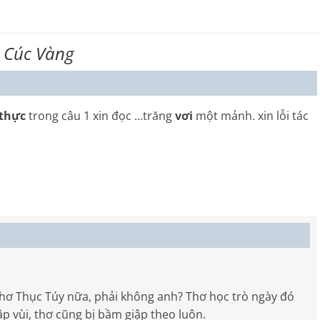
 Cúc Vàng
thực
trong câu 1 xin đọc …trăng
vơi
một mảnh. xin lỗi tác
hơ Thục Túy nữa, phải không anh? Thơ học trò ngày đó
ập vùi, thơ cũng bị bầm giập theo luôn.