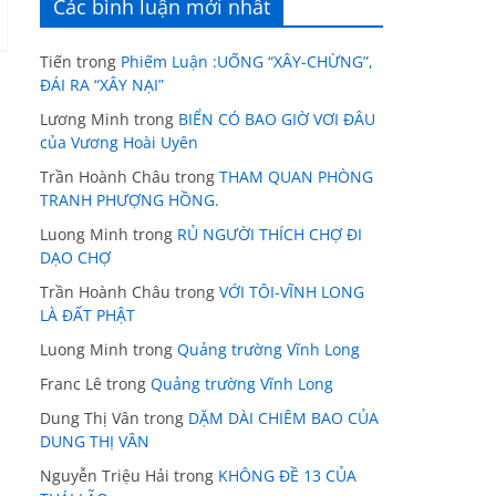
Các bình luận mới nhất
Tiến
trong
Phiếm Luận :UỐNG “XÂY-CHỪNG”,
ĐÁI RA “XÂY NẠI”
Lương Minh
trong
BIỂN CÓ BAO GIỜ VƠI ĐÂU
của Vương Hoài Uyên
Trần Hoành Châu
trong
THAM QUAN PHÒNG
TRANH PHƯỢNG HỒNG.
Luong Minh
trong
RỦ NGƯỜI THÍCH CHỢ ĐI
DẠO CHỢ
Trần Hoành Châu
trong
VỚI TÔI-VĨNH LONG
LÀ ĐẤT PHẬT
Luong Minh
trong
Quảng trường Vĩnh Long
Franc Lê
trong
Quảng trường Vĩnh Long
Dung Thị Vân
trong
DẶM DÀI CHIÊM BAO CỦA
DUNG THỊ VÂN
Nguyễn Triệu Hải
trong
KHÔNG ĐỀ 13 CỦA