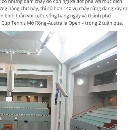
g có những đám cháy do con người đốt phá với mục đích
ững hàng chữ này, thì có hơn 140 vụ cháy rừng đang xảy ra
vẫn bình thản với cuộc sống hàng ngày và thành phố
 Cúp Tennis Mở Rộng-Australia Open – trong 2 tuần qua.