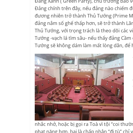
Đảng Xanh ( Green Party), chủ trương bảo v
Đảng chính trên đây, nếu đảng nào chiếm đ
đương nhiên trở thành Thủ Tướng (Prime Min
đảng nắm số ghế thấp hơn, sẽ trở thành Lãnh
Thủ Tướng, với trọng trách là theo dõi các 
Tướng -vạch lá tìm sâu- nếu thấy đảng Cầm 
Tướng sẽ không dám làm mất lòng dân, để hy
nhắc nhở, hoặc bị gọi ra Toà vì tội “coi thườ
phạt nặng hơn, hai là chấp nhận “đi tù” chỉ 