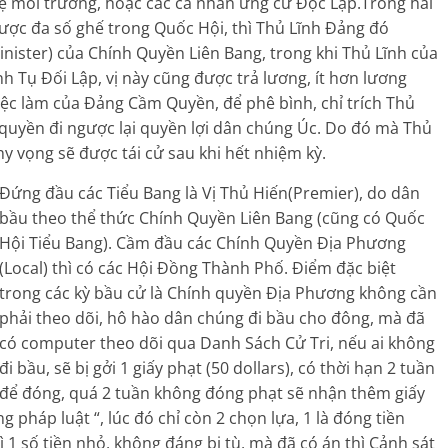
ệ môi trường, hoặc các cá nhân ứng cử Độc Lập.Trong hai
ược đa số ghế trong Quốc Hội, thì Thủ Lĩnh Đảng đó
ister) của Chính Quyền Liên Bang, trong khi Thủ Lĩnh của
 Tụ Đối Lập, vị này cũng được trả lương, ít hơn lương
việc làm của Đảng Cầm Quyền, để phê bình, chỉ trích Thủ
quyền đi ngược lại quyền lợi dân chúng Úc. Do đó mà Thủ
 vọng sẽ được tái cử sau khi hết nhiệm kỳ.
Đứng đầu các Tiểu Bang là Vị Thủ Hiến(Premier), do dân
bầu theo thể thức Chính Quyền Liên Bang (cũng có Quốc
Hội Tiểu Bang). Cầm đầu các Chính Quyền Địa Phương
(Local) thì có các Hội Đồng Thành Phố. Điểm đặc biệt
trong các kỳ bầu cử là Chính quyền Địa Phương không cần
phải theo dõi, hô hào dân chúng đi bầu cho đông, mà đã
có computer theo dõi qua Danh Sách Cử Tri, nếu ai không
đi bầu, sẽ bị gởi 1 giấy phạt (50 dollars), có thời hạn 2 tuần
để đóng, quá 2 tuần không đóng phạt sẽ nhận thêm giấy
ng pháp luật “, lúc đó chỉ còn 2 chọn lựa, 1 là đóng tiền
vì 1 số tiền nhỏ, không đáng bị tù, mà đã có án thì Cảnh sát