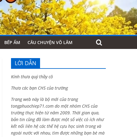
BẾP ẤM
CÂU CHUYỆN VÕ LÂM
LỜI DẪN
Kính thưa quý thầy cô
Thưa các bạn CHS của trường
Trang web này là bộ mới của trang
tongphuochiep71.com do một nhóm CHS của
trường thực hiện từ năm 2009. Thời gian qua,
bản tin cũng đã làm được một số việc có ích như
kết nối liên hệ các thế hệ cựu học sinh trong và
ngoài nước với nhau, tìm được những bạn bè mà