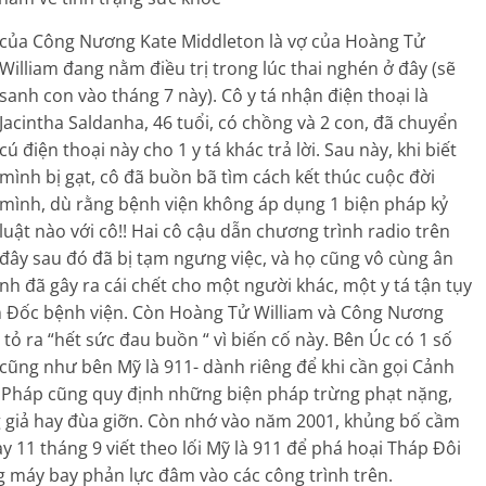
của Công Nương Kate Middleton là vợ của Hoàng Tử
William đang nằm điều trị trong lúc thai nghén ở đây (sẽ
sanh con vào tháng 7 này). Cô y tá nhận điện thoại là
Jacintha Saldanha, 46 tuổi, có chồng và 2 con, đã chuyển
cú điện thoại này cho 1 y tá khác trả lời. Sau này, khi biết
mình bị gạt, cô đã buồn bã tìm cách kết thúc cuộc đời
mình, dù rằng bệnh viện không áp dụng 1 biện pháp kỷ
luật nào với cô!! Hai cô cậu dẫn chương trình radio trên
đây sau đó đã bị tạm ngưng việc, và họ cũng vô cùng ân
h đã gây ra cái chết cho một người khác, một y tá tận tụy
m Đốc bệnh viện. Còn Hoàng Tử William và Công Nương
 tỏ ra “hết sức đau buồn “ vì biến cố này. Bên Úc có 1 số
, cũng như bên Mỹ là 911- dành riêng để khi cần gọi Cảnh
t Pháp cũng quy định những biện pháp trừng phạt nặng,
g giả hay đùa giỡn. Còn nhớ vào năm 2001, khủng bố cầm
11 tháng 9 viết theo lối Mỹ là 911 để phá hoại Tháp Đôi
 máy bay phản lực đâm vào các công trình trên.