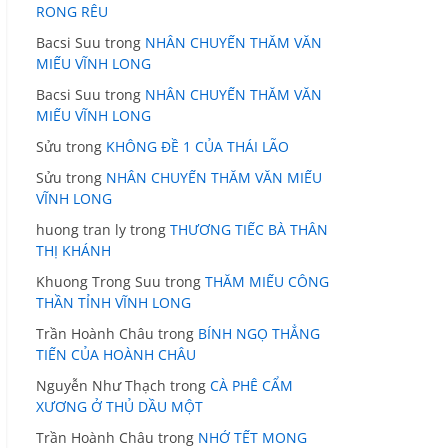
RONG RÊU
Bacsi Suu
trong
NHÂN CHUYẾN THĂM VĂN
MIẾU VĨNH LONG
Bacsi Suu
trong
NHÂN CHUYẾN THĂM VĂN
MIẾU VĨNH LONG
Sửu
trong
KHÔNG ĐỀ 1 CỦA THÁI LÃO
Sửu
trong
NHÂN CHUYẾN THĂM VĂN MIẾU
VĨNH LONG
huong tran ly
trong
THƯƠNG TIẾC BÀ THÂN
THỊ KHÁNH
Khuong Trong Suu
trong
THĂM MIẾU CÔNG
THẦN TỈNH VĨNH LONG
Trần Hoành Châu
trong
BÍNH NGỌ THẲNG
TIẾN CỦA HOÀNH CHÂU
Nguyễn Như Thạch
trong
CÀ PHÊ CẨM
XƯƠNG Ở THỦ DẦU MỘT
Trần Hoành Châu
trong
NHỚ TẾT MONG