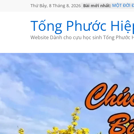
Thứ Bảy, 8 Tháng 8, 2026
Bài mới nhất:
MỘT ĐỜI 
SÁCH
KHÔNG ĐỀ 
Tống Phước Hiệ
CHÙM THƠ
GIÃ TỪ ĐÀ
HỌC SỬ H
Website Dành cho cựu học sinh Tống Phước H