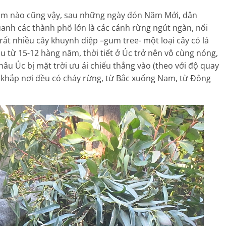
Năm nào cũng vậy, sau những ngày đón Năm Mới, dân
uanh các thành phố lớn là các cánh rừng ngút ngàn, nối
ó rất nhiều cây khuynh diệp –gum tree- một loại cây có lá
u từ 15-12 hàng năm, thời tiết ở Úc trở nên vô cùng nóng,
 châu Úc bị mặt trời ưu ái chiếu thẳng vào (theo với độ quay
là khắp nơi đều có cháy rừng, từ Bắc xuống Nam, từ Đông