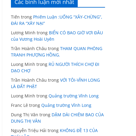
Các bình luận mới nhất
Tiến
trong
Phiếm Luận :UỐNG “XÂY-CHỪNG”,
ĐÁI RA “XÂY NẠI”
Lương Minh
trong
BIỂN CÓ BAO GIỜ VƠI ĐÂU
của Vương Hoài Uyên
Trần Hoành Châu
trong
THAM QUAN PHÒNG
TRANH PHƯỢNG HỒNG.
Luong Minh
trong
RỦ NGƯỜI THÍCH CHỢ ĐI
DẠO CHỢ
Trần Hoành Châu
trong
VỚI TÔI-VĨNH LONG
LÀ ĐẤT PHẬT
Luong Minh
trong
Quảng trường Vĩnh Long
Franc Lê
trong
Quảng trường Vĩnh Long
Dung Thị Vân
trong
DẶM DÀI CHIÊM BAO CỦA
DUNG THỊ VÂN
Nguyễn Triệu Hải
trong
KHÔNG ĐỀ 13 CỦA