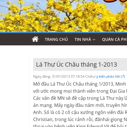
TRANG CHỦ
TIN NHÀ
QUÁN CÀ PH
Lá Thư Úc Châu tháng 1-2013
Ngày đăng: 31/01/2013 07:18:54 Chiều/
ý kiến phản hồi (7)
Mở đầu Lá Thư Úc Châu tháng 1/2013, Minh N
với ước mong mọi thành viên trong Đại Gia 
Các vấn đề MN sẽ đề cập trong Lá Thư này l
án mạng. Mấy ngày đầu năm mới, truyền hìn
Anh. Số là có 2 cô cậu xướng ngôn viên đài 
Christian, trong lúc rảnh rỗi, đãnhái giọng 
thoại vào bệnh viện King Edward VII để hỏi 