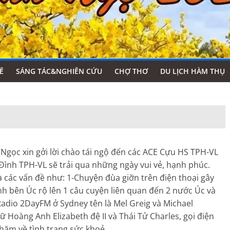
Ê
SÁNG TÁC&NGHIÊN CỨU
CHỢ THƠ
DU LỊCH HÀM THỤ
gọc xin gởi lời chào tái ngộ đến các ACE Cựu HS TPH-VL
Đình TPH-VL sẽ trải qua những ngày vui vẻ, hạnh phúc.
à các vấn đề như: 1-Chuyện đùa giỡn trên điện thoại gây
h bên Úc rộ lên 1 câu cuyện liên quan đến 2 nước Úc và
Radio 2DayFM ở Sydney tên là Mel Greig và Michael
Nữ Hoàng Anh Elizabeth đệ II và Thái Tử Charles, gọi điện
thăm về tình trạng sức khoẻ