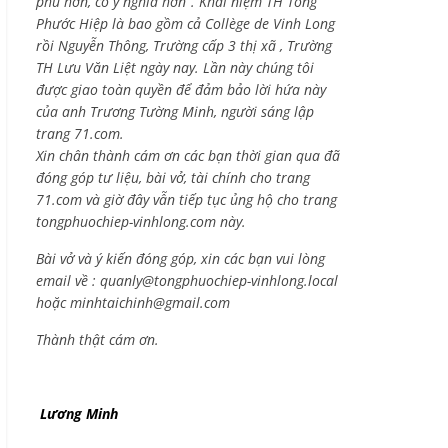
phú hơn, có ý nghĩa hơn”. Khái niệm TH Tống
Phước Hiệp là bao gồm cả
Collège de Vinh Long
rồi Nguyễn Thông,
Trường cấp 3 thị xã , Trường
TH Lưu Văn Liệt ngày nay. Lần này chúng tôi
được giao toàn quyền để đảm bảo lời hứa này
của anh Trương Tường Minh, người sáng lập
trang 71.com.
Xin chân thành cám ơn các bạn thời gian qua đã
đóng góp tư liệu, bài vở, tài chính cho trang
71.com và giờ đây vẫn tiếp tục ủng hộ cho trang
tongphuochiep-vinhlong.com này.
Bài vở và ý kiến đóng góp, xin các bạn vui lòng
email về :
quanly@tongphuochiep-vinhlong.local
hoặc
minhtaichinh@gmail.com
Thành thật cám ơn.
Lương Minh