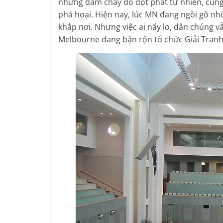
những đám cháy do đột phát tự nhiên, cũn
phá hoại. Hiện nay, lúc MN đang ngồi gõ nh
khắp nơi. Nhưng việc ai nấy lo, dân chúng 
Melbourne đang bận rộn tổ chức Giải Tranh