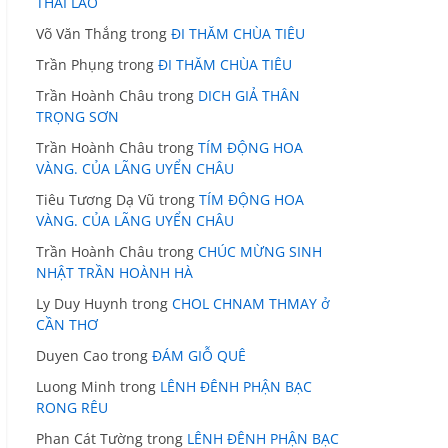
THÁI LÃO
Võ Văn Thắng
trong
ĐI THĂM CHÙA TIÊU
Trần Phụng
trong
ĐI THĂM CHÙA TIÊU
Trần Hoành Châu
trong
DICH GIẢ THÂN
TRỌNG SƠN
Trần Hoành Châu
trong
TÍM ĐỘNG HOA
VÀNG. CỦA LÃNG UYỂN CHÂU
Tiêu Tương Dạ Vũ
trong
TÍM ĐỘNG HOA
VÀNG. CỦA LÃNG UYỂN CHÂU
Trần Hoành Châu
trong
CHÚC MỪNG SINH
NHẬT TRẦN HOÀNH HÀ
Ly Duy Huynh
trong
CHOL CHNAM THMAY ở
CẦN THƠ
Duyen Cao
trong
ĐÁM GIỖ QUÊ
Luong Minh
trong
LÊNH ĐÊNH PHẬN BẠC
RONG RÊU
Phan Cát Tường
trong
LÊNH ĐÊNH PHẬN BẠC