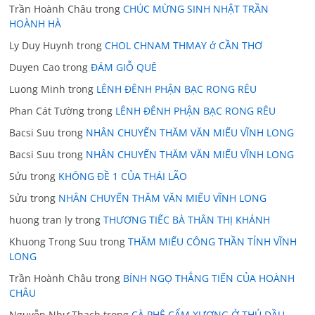
Trần Hoành Châu
trong
CHÚC MỪNG SINH NHẬT TRẦN
HOÀNH HÀ
Ly Duy Huynh
trong
CHOL CHNAM THMAY ở CẦN THƠ
Duyen Cao
trong
ĐÁM GIỖ QUÊ
Luong Minh
trong
LÊNH ĐÊNH PHẬN BẠC RONG RÊU
Phan Cát Tường
trong
LÊNH ĐÊNH PHẬN BẠC RONG RÊU
Bacsi Suu
trong
NHÂN CHUYẾN THĂM VĂN MIẾU VĨNH LONG
Bacsi Suu
trong
NHÂN CHUYẾN THĂM VĂN MIẾU VĨNH LONG
Sửu
trong
KHÔNG ĐỀ 1 CỦA THÁI LÃO
Sửu
trong
NHÂN CHUYẾN THĂM VĂN MIẾU VĨNH LONG
huong tran ly
trong
THƯƠNG TIẾC BÀ THÂN THỊ KHÁNH
Khuong Trong Suu
trong
THĂM MIẾU CÔNG THẦN TỈNH VĨNH
LONG
Trần Hoành Châu
trong
BÍNH NGỌ THẲNG TIẾN CỦA HOÀNH
CHÂU
Nguyễn Như Thạch
trong
CÀ PHÊ CẨM XƯƠNG Ở THỦ DẦU