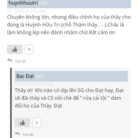
huynhhuutri
nói:
15/12/2012 lúc 3:13 sáng
Chuyện không lớn, nhưng điều chỉnh họ của thầy cho
đúng là Huỳnh Hữu Tri {chỗ Thăm thầy . . .).Chắc là
làm không kịp nên đánh nhầm chữ.Rất cảm ơn
0
Trả lời
Bac Đạt
nói:
17/12/2012 lúc 5:32 chiều
Thầy ơi! Khi nào có dịp lên SG cho Đạt hay, Đạt
sẽ đãi thầy và Cô nồi chè để ” rửa cái tội ” dám
đổi họ của Thầy. Đạt
0
Trả lời