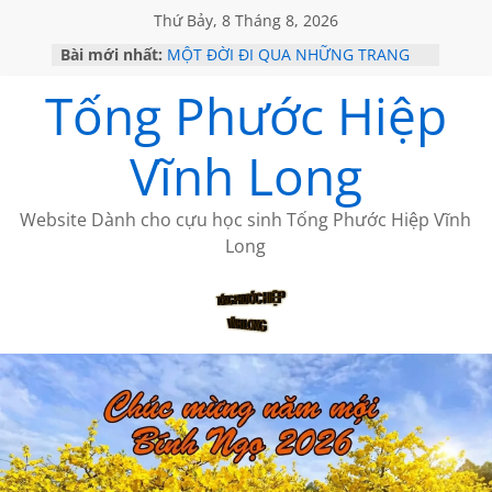
Thứ Bảy, 8 Tháng 8, 2026
Bài mới nhất:
MỘT ĐỜI ĐI QUA NHỮNG TRANG
SÁCH
Tống Phước Hiệp
KHÔNG ĐỀ 19 CỦA THÁI LÃO
CHÙM THƠ CỦA BÍCH HÀ
GIÃ TỪ ĐÀ LẠT của ANTH ĐOÀN
Vĩnh Long
HỌC SỬ HỒI XƯA
Website Dành cho cựu học sinh Tống Phước Hiệp Vĩnh
Long