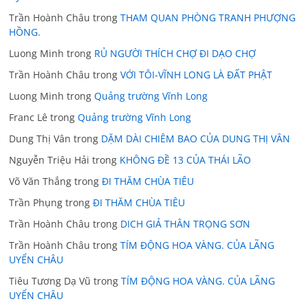
Trần Hoành Châu
trong
THAM QUAN PHÒNG TRANH PHƯỢNG
HỒNG.
Luong Minh
trong
RỦ NGƯỜI THÍCH CHỢ ĐI DẠO CHỢ
Trần Hoành Châu
trong
VỚI TÔI-VĨNH LONG LÀ ĐẤT PHẬT
Luong Minh
trong
Quảng trường Vĩnh Long
Franc Lê
trong
Quảng trường Vĩnh Long
Dung Thị Vân
trong
DẶM DÀI CHIÊM BAO CỦA DUNG THỊ VÂN
Nguyễn Triệu Hải
trong
KHÔNG ĐỀ 13 CỦA THÁI LÃO
Võ Văn Thắng
trong
ĐI THĂM CHÙA TIÊU
Trần Phụng
trong
ĐI THĂM CHÙA TIÊU
Trần Hoành Châu
trong
DICH GIẢ THÂN TRỌNG SƠN
Trần Hoành Châu
trong
TÍM ĐỘNG HOA VÀNG. CỦA LÃNG
UYỂN CHÂU
Tiêu Tương Dạ Vũ
trong
TÍM ĐỘNG HOA VÀNG. CỦA LÃNG
UYỂN CHÂU