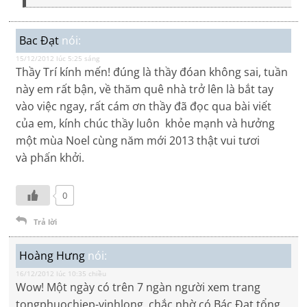
Bac Đạt
nói:
15/12/2012 lúc 5:25 sáng
Thầy Trí kính mến! đúng là thầy đóan không sai, tuần
này em rất bận, về thăm quê nhà trở lên là bắt tay
vào việc ngay, rất cám ơn thầy đã đọc qua bài viết
của em, kính chúc thầy luôn khỏe mạnh và hưởng
một mùa Noel cùng năm mới 2013 thật vui tươi
và phấn khởi.
0
Trả lời
Hoàng Hưng
nói:
16/12/2012 lúc 10:35 chiều
Wow! Một ngày có trên 7 ngàn người xem trang
tongphuochiep-vinhlong, chắc nhờ có Bác Đạt tổng