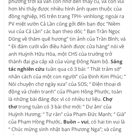
phương trời xa vẫn còn nhớ đến thầy cũ, và còn vui
hơn khi thấy được nhiều hình ảnh quen thuộc của
đồng nghiệp, HS trên trang TPH- vinhlong; ngoài ra
PV miệt vườn Cả Lần cũng gởi đến bạn đọc “Niềm
vui của Cả Lần” các bạn theo dõi; “ Bạn Trần Ngọc
Dũng về thăm quê hương” tin ảnh của Trần Bình; và
“ Đi đám cưới vẫn điều hành được cửa hàng” nói về
anh Huỳnh Hữu Hòa, một CHS của trường trở
thành đại gia cấp xã của vùng Đông Nam bộ.
Sáng
tác nghiên cứu
tuần qua có 3 bài: “ Thất trảm sớ”
nhân cách của một con người” của Đinh Kim Phúc; “
Nói chuyện chợ ngày xưa” của SOS; “ Điện thoại di
động và chiến tranh” của Phạm Hồng Phước, toàn
là những bài đáng đọc vì có nhiều tư liệu.
Chợ
thơ
trong tuần có 3 bài thơ mới: “ Dư âm’ của
Huỳnh Hương; “ Tự răn” của Phạm Đức Mạnh; “ Già”
của Phạm Hồng Phước
. Buồn – vui
, có hai tin vui là
“ Chúc mừng sinh nhật bạn Phương Nga”; và cũng