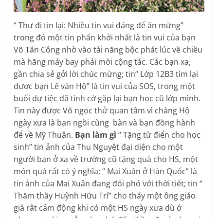
“ Thư đi tin lại: Nhiều tin vui đáng để ăn mừng”
trong đó một tin phấn khởi nhất là tin vui của bạn
Võ Tấn Công nhờ vào tài năng bộc phát lúc về chiều
mà hãng máy bay phải mời cộng tác. Các bạn xa,
gần chia sẻ gởi lời chúc mừng; tin“ Lớp 12B3 tìm lại
được bạn Lê văn Hộ” là tin vui của SOS, trong một
buổi dự tiệc đã tình cờ gặp lại bạn học cũ lớp mình.
Tin này được Võ ngọc thử quan tâm vì chàng Hộ
ngày xưa là bạn ngồi cùng bàn và bạn đồng hành
để về Mỹ Thuận.
Bạn làm gì
“ Tặng từ điển cho học
sinh” tin ảnh của Thu Nguyệt đại diện cho một
người bạn ở xa về trường cũ tặng quà cho HS, một
món quà rất có ý nghĩa; “ Mai Xuân ở Hàn Quốc” là
tin ảnh của Mai Xuân đang đối phó với thời tiết; tin “
Thăm thầy Huỳnh Hữu Trí” cho thấy một ông giáo
già rât cảm động khi có một HS ngày xưa dù ở