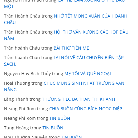
MỘT
Trần Hoành Châu
trong
NHỚ TẾT MONG XUÂN CỦA HOÀNH
CHÂU
Trần Hoành Châu
trong
HỘI THƠ VĂN XƯƠNG CÁC HOP ĐẦU
NĂM
Trần hoành Cháu
trong
BÀI THƠ TIỄN MẸ
Trần hoành Châu
trong
LẠI NÓI VỀ CÂU CHUYỆN BIÊN TẬP
SÁCH.
Nguyen Huy Bích Thủy
trong
MẸ TÔI VÀ QUÊ NGOẠI
Hoai Thuong
trong
CHÚC MỪNG SINH NHẬT TRƯƠNG VĂN
NĂNG
Lãng Thanh
trong
THƯƠNG TIẾC BÀ THÂN THỊ KHÁNH
Neang Phi Rom
trong
CHIA BUỒN CÙNG BÍCH NGỌC DIỆP
Neang Phi Rom
trong
TIN BUỒN
Tung Hoàng
trong
TIN BUỒN
Như Thường Nguyễn
trong
TIN BUỒN