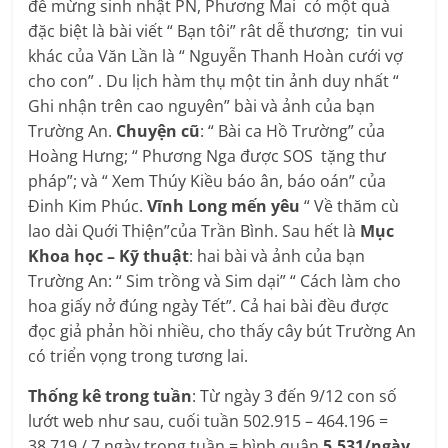
để mừng sinh nhật PN, Phương Mai có một quà
đặc biệt là bài viết “ Bạn tôi” rât dễ thương; tin vui
khác của Văn Lần là “ Nguyễn Thanh Hoàn cưới vợ
cho con” . Du lịch hàm thụ một tin ảnh duy nhất “
Ghi nhận trên cao nguyên” bài và ảnh của bạn
Trường An.
Chuyện cũ
: “ Bài ca Hồ Trường” của
Hoàng Hưng; “ Phương Nga được SOS tặng thư
pháp”; và “ Xem Thúy Kiều báo ân, báo oán” của
Đinh Kim Phúc.
Vĩnh
Long mến yêu
“ Về thăm cù
lao dài Quới Thiện”của Trần Bình. Sau hết là
Mục
Khoa học
– Kỹ thuật
: hai bài và ảnh của bạn
Trường An: “ Sim trồng và Sim dại” “ Cách làm cho
hoa giấy nở đúng ngày Tết”. Cả hai bài đều được
đọc giả phản hồi nhiều, cho thấy cây bút Trường An
có triển vọng trong tương lai.
Thống kê trong tuần
: Từ ngày 3 đến 9/12 con số
lướt web như sau, cuối tuần 502.915 – 464.196 =
38.719 / 7 ngày trong tuần = bình quân
5.531/ngày
,