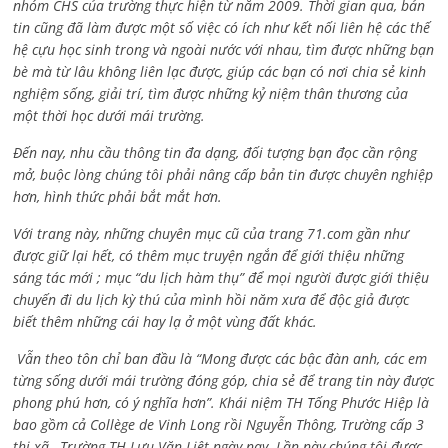
nhóm CHS của trường thực hiện từ năm 2009. Thời gian qua, bản
tin cũng đã làm được một số việc có ích như kết nối liên hệ các thế
hệ cựu học sinh trong và ngoài nước với nhau, tìm được những bạn
bè mà từ lâu không liên lạc được, giúp các bạn có nơi chia sẻ kinh
nghiệm sống, giải trí, tìm được những kỷ niệm thân thương của
một thời học dưới mái trường.
Đến nay, nhu cầu thông tin đa dạng, đối tượng bạn đọc cần rộng
mở, buộc lòng chúng tôi phải nâng cấp bản tin được chuyên nghiệp
hơn, hình thức phải bắt mắt hơn.
Với trang này, những chuyên mục cũ của trang 71.com gần như
được giữ lại hết, có thêm mục truyện ngắn để giới thiệu những
sáng tác mới ; mục “du lịch hàm thụ” để mọi người được giới thiệu
chuyến đi du lịch kỳ thú của mình hồi năm xưa để độc giả được
biết thêm những cái hay lạ ở một vùng đất khác.
Vẫn theo tôn chỉ ban đầu là “Mong được các bậc đàn anh, các em
từng sống dưới mái trường đóng góp, chia sẻ để trang tin này được
phong phú hơn, có ý nghĩa hơn”. Khái niệm TH Tống Phước Hiệp là
bao gồm cả
Collège de Vinh Long rồi Nguyễn Thông,
Trường cấp 3
thị xã , Trường TH Lưu Văn Liệt ngày nay. Lần này chúng tôi được