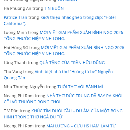
Hà Phuong An
trong
TIN BUỒN
Patrice Tran
trong
Giới thiệu nhạc ghép trong clip: “Hotel
California”).
Luong Minh
trong
MỜI VIẾT GIAI PHẨM XUÂN BÍNH NGỌ 2026
TỐNG PHƯỚC HIỆP-VINH LONG.
Hai Hùng SG
trong
MỜI VIẾT GIAI PHẨM XUÂN BÍNH NGỌ 2026
TỐNG PHƯỚC HIỆP-VINH LONG.
Lãng Thanh
trong
QUÀ TẶNG CỦA TRẦN HỮU DŨNG
Thu Vàng
trong
Vĩnh biệt nhà thơ “Hoàng tử bé” Nguyễn
Quang Tấn
Như Thường Nguyễn
trong
TUỔI THƠ VỚI BÁNH MÌ
Neang Phi Rom
trong
NHÀ THƠ ĐỨC TRUNG ĐÃ BAY RA KHỎI
CÕI VÔ THƯỜNG RONG CHƠI
T.V.Dân
trong
KHÚC TÍM DƯỚI CẦU – DƯ ÂM CỦA MỘT BÓNG
HÌNH TRONG THƠ NGÃ DU TỬ
Neang Phi Rom
trong
MAI LƯƠNG – CỰU HS HAM LÀM TỪ