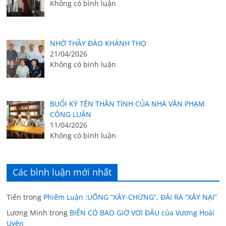
Không có bình luận
NHỚ THẦY ĐÀO KHÁNH THỌ
21/04/2026
Không có bình luận
BUỔI KÝ TÊN THÂN TÌNH CỦA NHÀ VĂN PHẠM
CÔNG LUẬN
11/04/2026
Không có bình luận
Các bình luận mới nhất
Tiến
trong
Phiếm Luận :UỐNG “XÂY-CHỪNG”, ĐÁI RA “XÂY NẠI”
Lương Minh
trong
BIỂN CÓ BAO GIỜ VƠI ĐÂU của Vương Hoài
Uyên