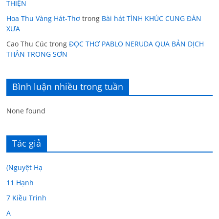
THIỆN
Hoa Thu Vàng Hát-Thơ
trong
Bài hát TÌNH KHÚC CUNG ĐÀN
XƯA
Cao Thu Cúc
trong
ĐỌC THƠ PABLO NERUDA QUA BẢN DỊCH
THÂN TRONG SƠN
Bình luận nhiều trong tuần
None found
Tác giả
(Nguyệt Hạ
11 Hạnh
7 Kiều Trinh
A