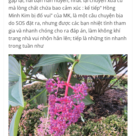
gặp lại, hai bạn hàn huyên, nhắc lại chuyện xưa cũ
mà lòng chất chứa bao cảm xúc : kế tiếp“ Hồng
Minh Kim bị đố vui” của MK, là một câu chuyện bịa
do SOS đặt ra, nhưng được các bạn nhiệt tình tham
gia và nhanh chóng cho ra đáp án, làm không khí
trang nhà vui nhộn hẳn lên; tiếp là những tin nhanh
trong tuần như