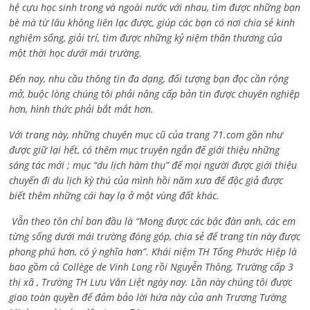
hệ cựu học sinh trong và ngoài nước với nhau, tìm được những bạn
bè mà từ lâu không liên lạc được, giúp các bạn có nơi chia sẻ kinh
nghiệm sống, giải trí, tìm được những kỷ niệm thân thương của
một thời học dưới mái trường.
Đến nay, nhu cầu thông tin đa dạng, đối tượng bạn đọc cần rộng
mở, buộc lòng chúng tôi phải nâng cấp bản tin được chuyên nghiệp
hơn, hình thức phải bắt mắt hơn.
Với trang này, những chuyên mục cũ của trang 71.com gần như
được giữ lại hết, có thêm mục truyện ngắn để giới thiệu những
sáng tác mới ; mục “du lịch hàm thụ” để mọi người được giới thiệu
chuyến đi du lịch kỳ thú của mình hồi năm xưa để độc giả được
biết thêm những cái hay lạ ở một vùng đất khác.
Vẫn theo tôn chỉ ban đầu là “Mong được các bậc đàn anh, các em
từng sống dưới mái trường đóng góp, chia sẻ để trang tin này được
phong phú hơn, có ý nghĩa hơn”. Khái niệm TH Tống Phước Hiệp là
bao gồm cả
Collège de Vinh Long rồi Nguyễn Thông,
Trường cấp 3
thị xã , Trường TH Lưu Văn Liệt ngày nay. Lần này chúng tôi được
giao toàn quyền để đảm bảo lời hứa này của anh Trương Tường