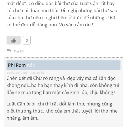
mất dép”. Có điều đọc bài thơ của Luật Cận rất hay,
có chữ chỉ đoán mò thôi. Đề nghị những bài thơ sau
của chợ thơ nên có ghi thêm ở dưới để những U.60
có thể đọc dễ dàng hơn. Vô vàn cảm ơn !
0
Trả lời
Phi Rom
nói:
14/09/2012 lúc 10:38 chiều
Chèn đét ơi! Chữ rõ ràng và đẹp vậy mà cả Lần đọc
không nổi…ha ha bạn thay kính đi nha, còn không tui
đây sẽ mua tặng bạn một cây kinh lúp, chịu không?
Luật Cận ới ời! chị thì rất dốt làm thơ, nhưng cũng
biết thưởng thức, thơ của em thật tuyệt, lời thơ nhẹ
nhàng, êm êm..