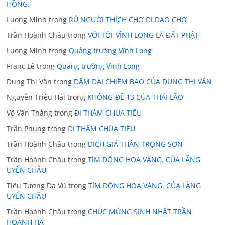
HỒNG.
Luong Minh
trong
RỦ NGƯỜI THÍCH CHỢ ĐI DẠO CHỢ
Trần Hoành Châu
trong
VỚI TÔI-VĨNH LONG LÀ ĐẤT PHẬT
Luong Minh
trong
Quảng trường Vĩnh Long
Franc Lê
trong
Quảng trường Vĩnh Long
Dung Thị Vân
trong
DẶM DÀI CHIÊM BAO CỦA DUNG THỊ VÂN
Nguyễn Triệu Hải
trong
KHÔNG ĐỀ 13 CỦA THÁI LÃO
Võ Văn Thắng
trong
ĐI THĂM CHÙA TIÊU
Trần Phụng
trong
ĐI THĂM CHÙA TIÊU
Trần Hoành Châu
trong
DICH GIẢ THÂN TRỌNG SƠN
Trần Hoành Châu
trong
TÍM ĐỘNG HOA VÀNG. CỦA LÃNG
UYỂN CHÂU
Tiêu Tương Dạ Vũ
trong
TÍM ĐỘNG HOA VÀNG. CỦA LÃNG
UYỂN CHÂU
Trần Hoành Châu
trong
CHÚC MỪNG SINH NHẬT TRẦN
HOÀNH HÀ