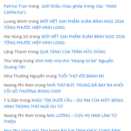
Patrice Tran
trong
Giới thiệu nhạc ghép trong clip: “Hotel
California”).
Luong Minh
trong
MỜI VIẾT GIAI PHẨM XUÂN BÍNH NGỌ 2026
TỐNG PHƯỚC HIỆP-VINH LONG.
Hai Hùng SG
trong
MỜI VIẾT GIAI PHẨM XUÂN BÍNH NGỌ 2026
TỐNG PHƯỚC HIỆP-VINH LONG.
Lãng Thanh
trong
QUÀ TẶNG CỦA TRẦN HỮU DŨNG
Thu Vàng
trong
Vĩnh biệt nhà thơ “Hoàng tử bé” Nguyễn
Quang Tấn
Như Thường Nguyễn
trong
TUỔI THƠ VỚI BÁNH MÌ
Neang Phi Rom
trong
NHÀ THƠ ĐỨC TRUNG ĐÃ BAY RA KHỎI
CÕI VÔ THƯỜNG RONG CHƠI
T.V.Dân
trong
KHÚC TÍM DƯỚI CẦU – DƯ ÂM CỦA MỘT BÓNG
HÌNH TRONG THƠ NGÃ DU TỬ
Neang Phi Rom
trong
MAI LƯƠNG – CỰU HS HAM LÀM TỪ
THIỆN
Hoa Thu Vàng Hát-Thơ
trong
Bài hát TÌNH KHÚC CUNG ĐÀN