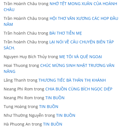
Trần Hoành Châu
trong
NHỚ TẾT MONG XUÂN CỦA HOÀNH
CHÂU
Trần Hoành Châu
trong
HỘI THƠ VĂN XƯƠNG CÁC HOP ĐẦU
NĂM
Trần hoành Cháu
trong
BÀI THƠ TIỄN MẸ
Trần hoành Châu
trong
LẠI NÓI VỀ CÂU CHUYỆN BIÊN TẬP
SÁCH.
Nguyen Huy Bích Thủy
trong
MẸ TÔI VÀ QUÊ NGOẠI
Hoai Thuong
trong
CHÚC MỪNG SINH NHẬT TRƯƠNG VĂN
NĂNG
Lãng Thanh
trong
THƯƠNG TIẾC BÀ THÂN THỊ KHÁNH
Neang Phi Rom
trong
CHIA BUỒN CÙNG BÍCH NGỌC DIỆP
Neang Phi Rom
trong
TIN BUỒN
Tung Hoàng
trong
TIN BUỒN
Như Thường Nguyễn
trong
TIN BUỒN
Hà Phuong An
trong
TIN BUỒN