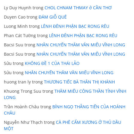
Ly Duy Huynh
trong
CHOL CHNAM THMAY ở CẦN THƠ
Duyen Cao
trong
ĐÁM GIỖ QUÊ
Luong Minh
trong
LÊNH ĐÊNH PHẬN BẠC RONG RÊU
Phan Cát Tường
trong
LÊNH ĐÊNH PHẬN BẠC RONG RÊU
Bacsi Suu
trong
NHÂN CHUYẾN THĂM VĂN MIẾU VĨNH LONG
Bacsi Suu
trong
NHÂN CHUYẾN THĂM VĂN MIẾU VĨNH LONG
Sửu
trong
KHÔNG ĐỀ 1 CỦA THÁI LÃO
Sửu
trong
NHÂN CHUYẾN THĂM VĂN MIẾU VĨNH LONG
huong tran ly
trong
THƯƠNG TIẾC BÀ THÂN THỊ KHÁNH
Khuong Trong Suu
trong
THĂM MIẾU CÔNG THẦN TỈNH VĨNH
LONG
Trần Hoành Châu
trong
BÍNH NGỌ THẲNG TIẾN CỦA HOÀNH
CHÂU
Nguyễn Như Thạch
trong
CÀ PHÊ CẨM XƯƠNG Ở THỦ DẦU
MỘT