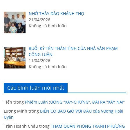
NHỚ THẦY ĐÀO KHÁNH THỌ
21/04/2026
Không có bình luận
BUỔI KÝ TÊN THÂN TÌNH CỦA NHÀ VĂN PHẠM
CÔNG LUẬN
11/04/2026
Không có bình luận
Các bình luận mới nhất
Tiến
trong
Phiếm Luận :UỐNG “XÂY-CHỪNG”, ĐÁI RA “XÂY NẠI”
Lương Minh
trong
BIỂN CÓ BAO GIỜ VƠI ĐÂU của Vương Hoài
Uyên
Trần Hoành Châu
trong
THAM QUAN PHÒNG TRANH PHƯỢNG