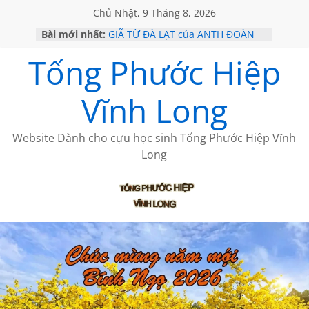
Chủ Nhật, 9 Tháng 8, 2026
Bài mới nhất:
GIÃ TỪ ĐÀ LẠT của ANTH ĐOÀN
SÀI GÒN – HÒN NGỌC VIỄN ĐÔNG
Tống Phước Hiệp
KHÔNG ĐỀ 20 CỦA THÁI LÃO
KHÔNG ĐỀ 19 CỦA THÁI LÃO
CHÙM THƠ CỦA BÍCH HÀ
Vĩnh Long
Website Dành cho cựu học sinh Tống Phước Hiệp Vĩnh
Long