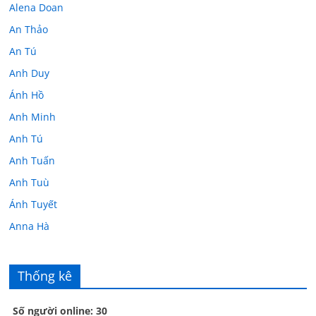
Alena Doan
An Thảo
An Tú
Anh Duy
Ánh Hồ
Anh Minh
Anh Tú
Anh Tuấn
Anh Tuù
Ánh Tuyết
Anna Hà
Anth Đoàn
Âu Tú Vân
Thống kê
Bác sĩ Hoa
Số người online: 30
Bác sĩ Stephen Mak