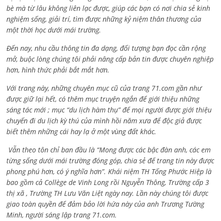
bè mà từ lâu không liên lạc được, giúp các bạn có nơi chia sẻ kinh
nghiệm sống, giải trí, tìm được những kỷ niệm thân thương của
một thời học dưới mái trường.
Đến nay, nhu cầu thông tin đa dạng, đối tượng bạn đọc cần rộng
mở, buộc lòng chúng tôi phải nâng cấp bản tin được chuyên nghiệp
hơn, hình thức phải bắt mắt hơn.
Với trang này, những chuyên mục cũ của trang 71.com gần như
được giữ lại hết, có thêm mục truyện ngắn để giới thiệu những
sáng tác mới ; mục “du lịch hàm thụ” để mọi người được giới thiệu
chuyến đi du lịch kỳ thú của mình hồi năm xưa để độc giả được
biết thêm những cái hay lạ ở một vùng đất khác.
Vẫn theo tôn chỉ ban đầu là “Mong được các bậc đàn anh, các em
từng sống dưới mái trường đóng góp, chia sẻ để trang tin này được
phong phú hơn, có ý nghĩa hơn”. Khái niệm TH Tống Phước Hiệp là
bao gồm cả
Collège de Vinh Long rồi Nguyễn Thông,
Trường cấp 3
thị xã , Trường TH Lưu Văn Liệt ngày nay. Lần này chúng tôi được
giao toàn quyền để đảm bảo lời hứa này của anh Trương Tường
Minh, người sáng lập trang 71.com.