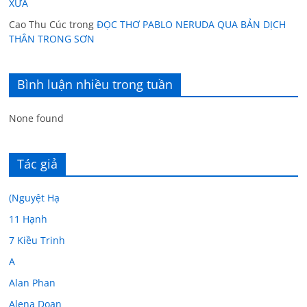
XƯA
Cao Thu Cúc
trong
ĐỌC THƠ PABLO NERUDA QUA BẢN DỊCH
THÂN TRONG SƠN
Bình luận nhiều trong tuần
None found
Tác giả
(Nguyệt Hạ
11 Hạnh
7 Kiều Trinh
A
Alan Phan
Alena Doan