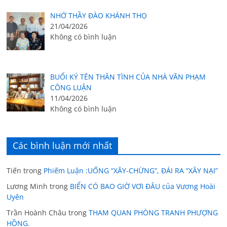
NHỚ THẦY ĐÀO KHÁNH THỌ
21/04/2026
Không có bình luận
BUỔI KÝ TÊN THÂN TÌNH CỦA NHÀ VĂN PHẠM
CÔNG LUẬN
11/04/2026
Không có bình luận
Các bình luận mới nhất
Tiến
trong
Phiếm Luận :UỐNG “XÂY-CHỪNG”, ĐÁI RA “XÂY NẠI”
Lương Minh
trong
BIỂN CÓ BAO GIỜ VƠI ĐÂU của Vương Hoài
Uyên
Trần Hoành Châu
trong
THAM QUAN PHÒNG TRANH PHƯỢNG
HỒNG.