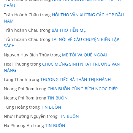
CHÂU
Trần Hoành Châu
trong
HỘI THƠ VĂN XƯƠNG CÁC HOP ĐẦU
NĂM
Trần hoành Cháu
trong
BÀI THƠ TIỄN MẸ
Trần hoành Châu
trong
LẠI NÓI VỀ CÂU CHUYỆN BIÊN TẬP
SÁCH.
Nguyen Huy Bích Thủy
trong
MẸ TÔI VÀ QUÊ NGOẠI
Hoai Thuong
trong
CHÚC MỪNG SINH NHẬT TRƯƠNG VĂN
NĂNG
Lãng Thanh
trong
THƯƠNG TIẾC BÀ THÂN THỊ KHÁNH
Neang Phi Rom
trong
CHIA BUỒN CÙNG BÍCH NGỌC DIỆP
Neang Phi Rom
trong
TIN BUỒN
Tung Hoàng
trong
TIN BUỒN
Như Thường Nguyễn
trong
TIN BUỒN
Hà Phuong An
trong
TIN BUỒN