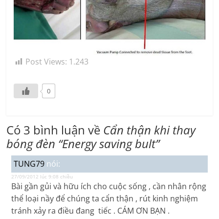
Post Views:
1.243
0
Có 3 bình luận về
Cẩn thận khi thay
bóng đèn “Energy saving bult”
TUNG79
nói:
27/09/2012 lúc 9:08 chiều
Bài gần gủi và hữu ích cho cuộc sống , cần nhân rộng
thể loại nầy để chúng ta cẩn thận , rút kinh nghiệm
tránh xảy ra điều đang tiếc . CÁM ƠN BẠN .