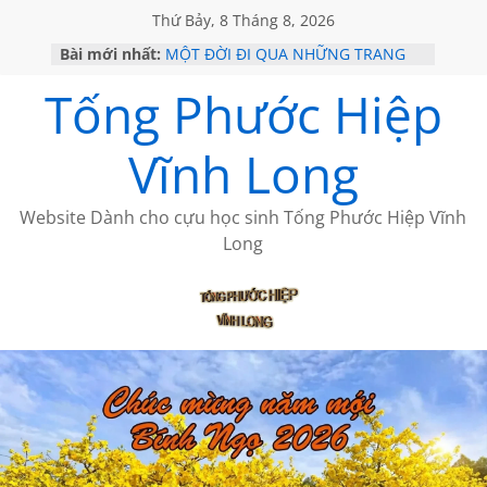
Thứ Bảy, 8 Tháng 8, 2026
Bài mới nhất:
MỘT ĐỜI ĐI QUA NHỮNG TRANG
SÁCH
Tống Phước Hiệp
KHÔNG ĐỀ 19 CỦA THÁI LÃO
CHÙM THƠ CỦA BÍCH HÀ
GIÃ TỪ ĐÀ LẠT của ANTH ĐOÀN
Vĩnh Long
HỌC SỬ HỒI XƯA
Website Dành cho cựu học sinh Tống Phước Hiệp Vĩnh
Long