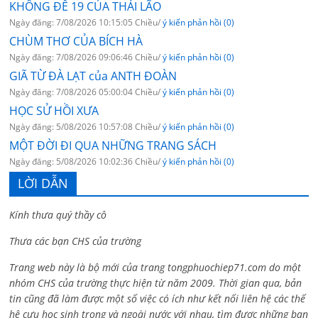
KHÔNG ĐỀ 19 CỦA THÁI LÃO
Ngày đăng: 7/08/2026 10:15:05 Chiều/
ý kiến phản hồi (0)
CHÙM THƠ CỦA BÍCH HÀ
Ngày đăng: 7/08/2026 09:06:46 Chiều/
ý kiến phản hồi (0)
GIÃ TỪ ĐÀ LẠT của ANTH ĐOÀN
Ngày đăng: 7/08/2026 05:00:04 Chiều/
ý kiến phản hồi (0)
HỌC SỬ HỒI XƯA
Ngày đăng: 5/08/2026 10:57:08 Chiều/
ý kiến phản hồi (0)
MỘT ĐỜI ĐI QUA NHỮNG TRANG SÁCH
Ngày đăng: 5/08/2026 10:02:36 Chiều/
ý kiến phản hồi (0)
LỜI DẪN
Kính thưa quý thầy cô
Thưa các bạn CHS của trường
Trang web này là bộ mới của trang tongphuochiep71.com do một
nhóm CHS của trường thực hiện từ năm 2009. Thời gian qua, bản
tin cũng đã làm được một số việc có ích như kết nối liên hệ các thế
hệ cựu học sinh trong và ngoài nước với nhau, tìm được những bạn