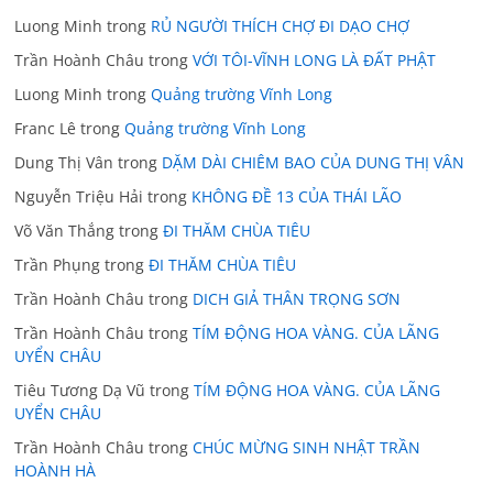
Luong Minh
trong
RỦ NGƯỜI THÍCH CHỢ ĐI DẠO CHỢ
Trần Hoành Châu
trong
VỚI TÔI-VĨNH LONG LÀ ĐẤT PHẬT
Luong Minh
trong
Quảng trường Vĩnh Long
Franc Lê
trong
Quảng trường Vĩnh Long
Dung Thị Vân
trong
DẶM DÀI CHIÊM BAO CỦA DUNG THỊ VÂN
Nguyễn Triệu Hải
trong
KHÔNG ĐỀ 13 CỦA THÁI LÃO
Võ Văn Thắng
trong
ĐI THĂM CHÙA TIÊU
Trần Phụng
trong
ĐI THĂM CHÙA TIÊU
Trần Hoành Châu
trong
DICH GIẢ THÂN TRỌNG SƠN
Trần Hoành Châu
trong
TÍM ĐỘNG HOA VÀNG. CỦA LÃNG
UYỂN CHÂU
Tiêu Tương Dạ Vũ
trong
TÍM ĐỘNG HOA VÀNG. CỦA LÃNG
UYỂN CHÂU
Trần Hoành Châu
trong
CHÚC MỪNG SINH NHẬT TRẦN
HOÀNH HÀ