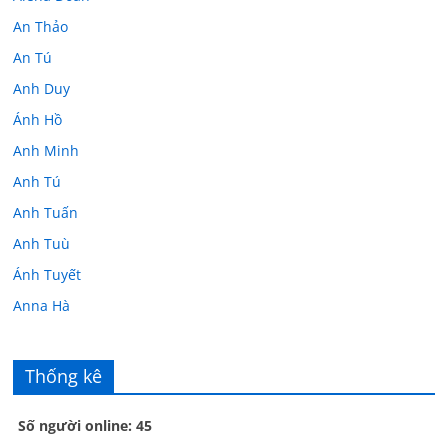
An Thảo
An Tú
Anh Duy
Ánh Hồ
Anh Minh
Anh Tú
Anh Tuấn
Anh Tuù
Ánh Tuyết
Anna Hà
Anth Đoàn
Âu Tú Vân
Thống kê
Bác sĩ Hoa
Số người online: 45
Bác sĩ Stephen Mak