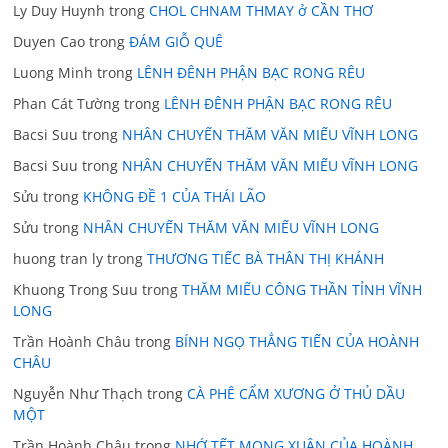
Ly Duy Huynh
trong
CHOL CHNAM THMAY ở CẦN THƠ
Duyen Cao
trong
ĐÁM GIỖ QUÊ
Luong Minh
trong
LÊNH ĐÊNH PHẬN BẠC RONG RÊU
Phan Cát Tường
trong
LÊNH ĐÊNH PHẬN BẠC RONG RÊU
Bacsi Suu
trong
NHÂN CHUYẾN THĂM VĂN MIẾU VĨNH LONG
Bacsi Suu
trong
NHÂN CHUYẾN THĂM VĂN MIẾU VĨNH LONG
Sửu
trong
KHÔNG ĐỀ 1 CỦA THÁI LÃO
Sửu
trong
NHÂN CHUYẾN THĂM VĂN MIẾU VĨNH LONG
huong tran ly
trong
THƯƠNG TIẾC BÀ THÂN THỊ KHÁNH
Khuong Trong Suu
trong
THĂM MIẾU CÔNG THẦN TỈNH VĨNH
LONG
Trần Hoành Châu
trong
BÍNH NGỌ THẲNG TIẾN CỦA HOÀNH
CHÂU
Nguyễn Như Thạch
trong
CÀ PHÊ CẨM XƯƠNG Ở THỦ DẦU
MỘT
Trần Hoành Châu
trong
NHỚ TẾT MONG XUÂN CỦA HOÀNH