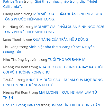
Patrice Tran
trong
Giới thiệu nhạc ghép trong clip: “Hotel
California”).
Luong Minh
trong
MỜI VIẾT GIAI PHẨM XUÂN BÍNH NGỌ 2026
TỐNG PHƯỚC HIỆP-VINH LONG.
Hai Hùng SG
trong
MỜI VIẾT GIAI PHẨM XUÂN BÍNH NGỌ 2026
TỐNG PHƯỚC HIỆP-VINH LONG.
Lãng Thanh
trong
QUÀ TẶNG CỦA TRẦN HỮU DŨNG
Thu Vàng
trong
Vĩnh biệt nhà thơ “Hoàng tử bé” Nguyễn
Quang Tấn
Như Thường Nguyễn
trong
TUỔI THƠ VỚI BÁNH MÌ
Neang Phi Rom
trong
NHÀ THƠ ĐỨC TRUNG ĐÃ BAY RA KHỎI
CÕI VÔ THƯỜNG RONG CHƠI
T.V.Dân
trong
KHÚC TÍM DƯỚI CẦU – DƯ ÂM CỦA MỘT BÓNG
HÌNH TRONG THƠ NGÃ DU TỬ
Neang Phi Rom
trong
MAI LƯƠNG – CỰU HS HAM LÀM TỪ
THIỆN
Hoa Thu Vàng Hát-Thơ
trong
Bài hát TÌNH KHÚC CUNG ĐÀN