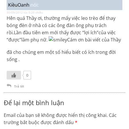
KiềuOanh
nói:
30/09/2012 lúc 5:20 chiều
Hên quá Thầy ơi, thường mấy việc leo trèo để thay
bóng đèn ở nhà có các ông đàn ông phụ trách
rồi.Lần đầu tiên em mới thấy được “lợi ích”của việc
“được”làm phụ nữ.
Cám ơn bài viết của Thầy
đã cho chúng em một số hiểu biết có ích trong đời
sống .
0
Trả lời
Để lại một bình luận
Email của bạn sẽ không được hiển thị công khai.
Các
trường bắt buộc được đánh dấu
*