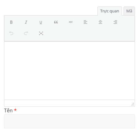
Trực quan
Mã
Tên
*