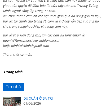
thị xã , Trường TH Lưu Văn Liệt ngày nay. Lần này chúng tôi được
giao toàn quyền để đảm bảo lời hứa này của anh Trương Tường
Minh, người sáng lập trang 71.com.
Xin chân thành cám ơn các bạn thời gian qua đã đóng góp tư liệu,
bài vở, tài chính cho trang 71.com và giờ đây vẫn tiếp tục ủng hộ
cho trang tongphuochiep-vinhlong.com này.
Bài vở và ý kiến đóng góp, xin các bạn vui lòng email về :
quanly@tongphuochiep-vinhlong.local
hoặc
minhtaichinh@gmail.com
Thành thật cám ơn.
Lương Minh
Tin nhà
DU XUÂN Ở BA TRI
01/06/2026