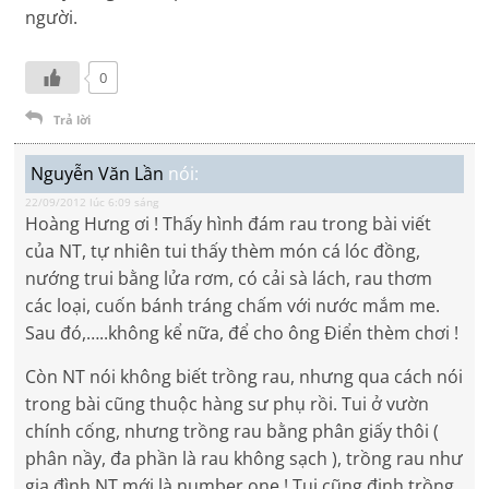
người.
0
Trả lời
Nguyễn Văn Lần
nói:
22/09/2012 lúc 6:09 sáng
Hoàng Hưng ơi ! Thấy hình đám rau trong bài viết
của NT, tự nhiên tui thấy thèm món cá lóc đồng,
nướng trui bằng lửa rơm, có cải sà lách, rau thơm
các loại, cuốn bánh tráng chấm với nước mắm me.
Sau đó,…..không kể nữa, để cho ông Điển thèm chơi !
Còn NT nói không biết trồng rau, nhưng qua cách nói
trong bài cũng thuộc hàng sư phụ rồi. Tui ở vườn
chính cống, nhưng trồng rau bằng phân giấy thôi (
phân nầy, đa phần là rau không sạch ), trồng rau như
gia đình NT mới là number one ! Tui cũng định trồng