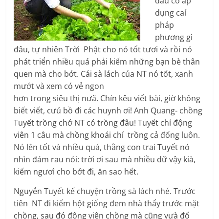
đâu có áp
dụng caí
pháp
phương gì
đâu, tự nhiên Trời Phật cho nó tốt tươi và rồi nó
phát triển nhiều quá phải kiếm những bạn bè thân
quen mà cho bớt. Cải sà lách của NT nó tốt, xanh
mướt và xem có vẻ ngon
hơn trong siêu thị nưã. Chín kêu viết bài, giờ không
biết viết, cưú bồ đi các huynh ơi! Anh Quang- chồng
Tuyết trồng chớ NT có trồng đâu! Tuyết chỉ động
viên 1 câu mà chồng khoái chí trồng cả đống luôn.
Nó lên tốt và nhiều quá, thằng con trai Tuyết nó
nhìn đám rau nói: trời ơi sau mà nhiều dữ vậy kià,
kiếm ngươì cho bớt đi, ăn sao hết.
Nguyễn Tuyết kể chuyện trồng sà lách nhé. Trước
tiên NT đi kiếm hột giống đem nhà thẩy trước mặt
chồng, sau đó động viên chồng mà cũng vưà đố