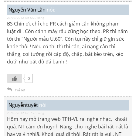
Nguyễn Văn Lần
nói:
23/09/2012 lúc 5:20 sáng
BS Chín ơi, chỉ cho PR cách giảm cân không phạm
luật đi . Còn cánh mày râu cũng học theo. PR thì năm
tới thi “Người mẫu U.60”. Còn tụi nầy chỉ giữ gìn sức
khỏe thôi ! Nếu có thi thì thi cân, ai nặng cân thì
thắng, coi tướng rồi cáp độ, chấp, bắt kèo trên, kèo
dưới như bắt độ đá banh !
0
Trả lời
Nguyễntuyết
nói:
23/09/2012 lúc 7:26 sáng
Hôm nay mở trang web TPH-VL ra nghe nhạc, khoái
quá. NT cám ơn huynh Năng cho nghe bài hát rất là
hay và ý nghiã. Khoái quá đi thôi. Rất rất là vui.. NT