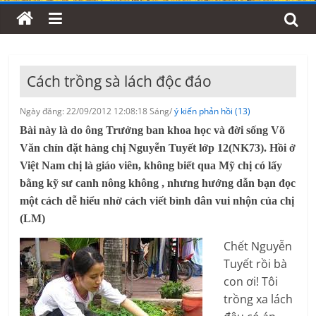
Cách trồng sà lách độc đáo
Ngày đăng: 22/09/2012 12:08:18 Sáng/
ý kiến phản hồi (13)
Bài này là do ông Trưởng ban khoa học và đời sống Võ
Văn chín đặt hàng chị Nguyễn Tuyết lớp 12(NK73). Hồi ở
Việt Nam chị là giáo viên, không biết qua Mỹ chị có lấy
bằng kỹ sư canh nông không , nhưng hướng dẫn bạn đọc
một cách dễ hiểu nhờ cách viết bình dân vui nhộn của chị
(LM)
Chết Nguyễn
Tuyết rồi bà
con ơi! Tôi
trồng xa lách