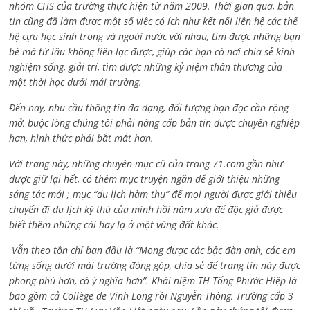
nhóm CHS của trường thực hiện từ năm 2009. Thời gian qua, bản
tin cũng đã làm được một số việc có ích như kết nối liên hệ các thế
hệ cựu học sinh trong và ngoài nước với nhau, tìm được những bạn
bè mà từ lâu không liên lạc được, giúp các bạn có nơi chia sẻ kinh
nghiệm sống, giải trí, tìm được những kỷ niệm thân thương của
một thời học dưới mái trường.
Đến nay, nhu cầu thông tin đa dạng, đối tượng bạn đọc cần rộng
mở, buộc lòng chúng tôi phải nâng cấp bản tin được chuyên nghiệp
hơn, hình thức phải bắt mắt hơn.
Với trang này, những chuyên mục cũ của trang 71.com gần như
được giữ lại hết, có thêm mục truyện ngắn để giới thiệu những
sáng tác mới ; mục “du lịch hàm thụ” để mọi người được giới thiệu
chuyến đi du lịch kỳ thú của mình hồi năm xưa để độc giả được
biết thêm những cái hay lạ ở một vùng đất khác.
Vẫn theo tôn chỉ ban đầu là “Mong được các bậc đàn anh, các em
từng sống dưới mái trường đóng góp, chia sẻ để trang tin này được
phong phú hơn, có ý nghĩa hơn”. Khái niệm TH Tống Phước Hiệp là
bao gồm cả
Collège de Vinh Long rồi Nguyễn Thông,
Trường cấp 3