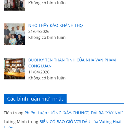
Không có bình luận
NHỚ THẦY ĐÀO KHÁNH THỌ
21/04/2026
Không có bình luận
BUỔI KÝ TÊN THÂN TÌNH CỦA NHÀ VĂN PHẠM
CÔNG LUẬN
11/04/2026
Không có bình luận
Các bình luận mới nhất
Tiến
trong
Phiếm Luận :UỐNG “XÂY-CHỪNG”, ĐÁI RA “XÂY NẠI”
Lương Minh
trong
BIỂN CÓ BAO GIỜ VƠI ĐÂU của Vương Hoài
Uyên