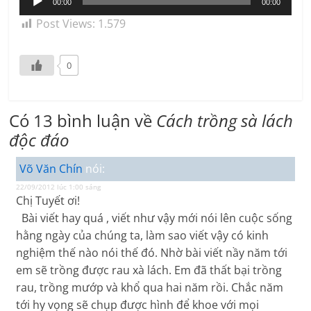
00:00
00:00
phát
Post Views:
1.579
âm
thanh
0
Có 13 bình luận về
Cách trồng sà lách
độc đáo
Võ Văn Chín
nói:
22/09/2012 lúc 1:00 sáng
Chị Tuyết ơi!
Bài viết hay quá , viết như vậy mới nói lên cuộc sống
hằng ngày của chúng ta, làm sao viết vậy có kinh
nghiệm thế nào nói thế đó. Nhờ bài viết nầy năm tới
em sẽ trồng được rau xà lách. Em đã thất bại trồng
rau, trồng mướp và khổ qua hai năm rồi. Chắc năm
tới hy vọng sẽ chụp được hình để khoe với mọi