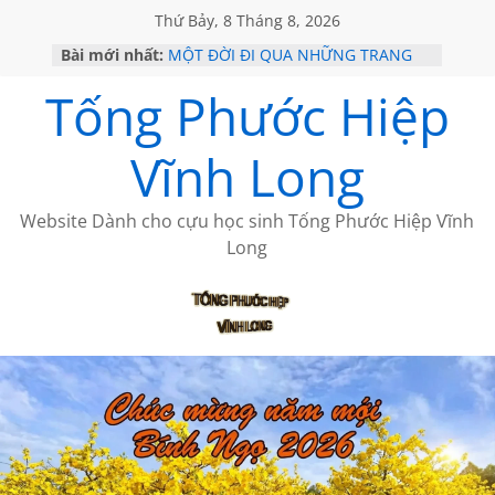
Thứ Bảy, 8 Tháng 8, 2026
Bài mới nhất:
MỘT ĐỜI ĐI QUA NHỮNG TRANG
SÁCH
Tống Phước Hiệp
KHÔNG ĐỀ 19 CỦA THÁI LÃO
CHÙM THƠ CỦA BÍCH HÀ
GIÃ TỪ ĐÀ LẠT của ANTH ĐOÀN
Vĩnh Long
HỌC SỬ HỒI XƯA
Website Dành cho cựu học sinh Tống Phước Hiệp Vĩnh
Long