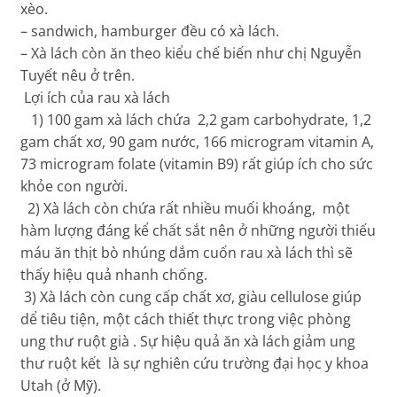
xèo.
– sandwich, hamburger đều có xà lách.
– Xà lách còn ăn theo kiểu chế biến như chị Nguyễn
Tuyết nêu ở trên.
Lợi ích của rau xà lách
1) 100 gam xà lách chứa 2,2 gam carbohydrate, 1,2
gam chất xơ, 90 gam nước, 166 microgram vitamin A,
73 microgram folate (vitamin B9) rất giúp ích cho sức
khỏe con người.
2) Xà lách còn chứa rất nhiều muối khoáng, một
hàm lượng đáng kể chất sắt nên ở những người thiếu
máu ăn thịt bò nhúng dắm cuốn rau xà lách thì sẽ
thấy hiệu quả nhanh chống.
3) Xà lách còn cung cấp chất xơ, giàu cellulose giúp
dể tiêu tiện, một cách thiết thực trong việc phòng
ung thư ruột già . Sự hiệu quả ăn xà lách giảm ung
thư ruột kết là sự nghiên cứu trường đại học y khoa
Utah (ở Mỹ).