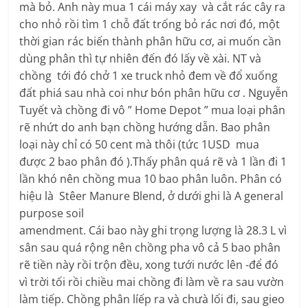
mà bỏ. Anh này mua 1 cái máy xay và cắt rác cây ra
cho nhỏ rồi tìm 1 chỗ đất trống bỏ rác nơi đó, một
thời gian rác biến thành phân hữu cơ, ai muốn cần
dùng phân thì tự nhiên đến đó lấy về xài. NT và
chồng tới đó chở 1 xe truck nhỏ đem về đổ xuống
đất phiá sau nhà coi như bón phân hữu cơ . Nguyễn
Tuyết và chồng đi vô ” Home Depot ” mua loại phân
rẽ nhứt do anh bạn chồng hướng dẫn. Bao phân
loại này chỉ có 50 cent mà thôi (tức 1USD mua
được 2 bao phân đó ).Thấy phân quá rẽ và 1 lần đi 1
lần khó nên chồng mua 10 bao phân luôn. Phân có
hiệu là Stêer Manure Blend, ở dưới ghi là A general
purpose soil
amendment. Cái bao này ghi trọng lượng là 28.3 L vì
sân sau quá rộng nên chồng pha vô cả 5 bao phân
rẽ tiền này rồi trộn đều, xong tưới nước lên -để đó
vì trời tối rồi chiều mai chồng đi làm về ra sau vườn
làm tiếp. Chồng phân líếp ra và chưà lối đi, sau gieo