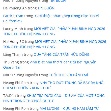
Như Thường Nguyễn
trong
TIN BUỒN
Hà Phuong An
trong
TIN BUỒN
Patrice Tran
trong
Giới thiệu nhạc ghép trong clip: “Hotel
California”).
Luong Minh
trong
MỜI VIẾT GIAI PHẨM XUÂN BÍNH NGỌ 2026
TỐNG PHƯỚC HIỆP-VINH LONG.
Hai Hùng SG
trong
MỜI VIẾT GIAI PHẨM XUÂN BÍNH NGỌ 2026
TỐNG PHƯỚC HIỆP-VINH LONG.
Lãng Thanh
trong
QUÀ TẶNG CỦA TRẦN HỮU DŨNG
Thu Vàng
trong
Vĩnh biệt nhà thơ “Hoàng tử bé” Nguyễn
Quang Tấn
Như Thường Nguyễn
trong
TUỔI THƠ VỚI BÁNH MÌ
Neang Phi Rom
trong
NHÀ THƠ ĐỨC TRUNG ĐÃ BAY RA KHỎI
CÕI VÔ THƯỜNG RONG CHƠI
T.V.Dân
trong
KHÚC TÍM DƯỚI CẦU – DƯ ÂM CỦA MỘT BÓNG
HÌNH TRONG THƠ NGÃ DU TỬ
Neang Phi Rom
trong
MAI LƯƠNG – CỰU HS HAM LÀM TỪ