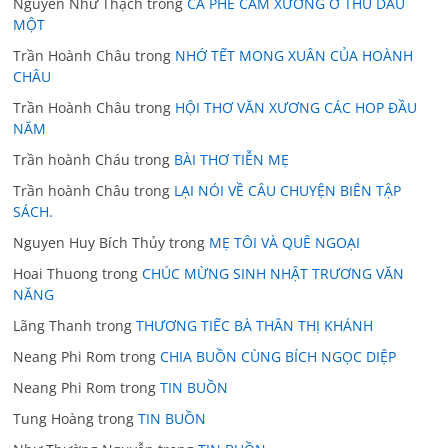
Nguyễn Như Thạch
trong
CÀ PHÊ CẨM XƯƠNG Ở THỦ DẦU
MỘT
Trần Hoành Châu
trong
NHỚ TẾT MONG XUÂN CỦA HOÀNH
CHÂU
Trần Hoành Châu
trong
HỘI THƠ VĂN XƯƠNG CÁC HOP ĐẦU
NĂM
Trần hoành Cháu
trong
BÀI THƠ TIỄN MẸ
Trần hoành Châu
trong
LẠI NÓI VỀ CÂU CHUYỆN BIÊN TẬP
SÁCH.
Nguyen Huy Bích Thủy
trong
MẸ TÔI VÀ QUÊ NGOẠI
Hoai Thuong
trong
CHÚC MỪNG SINH NHẬT TRƯƠNG VĂN
NĂNG
Lãng Thanh
trong
THƯƠNG TIẾC BÀ THÂN THỊ KHÁNH
Neang Phi Rom
trong
CHIA BUỒN CÙNG BÍCH NGỌC DIỆP
Neang Phi Rom
trong
TIN BUỒN
Tung Hoàng
trong
TIN BUỒN