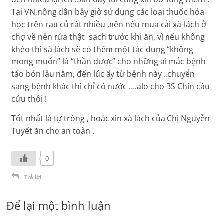
Tại VN,nông dân bây giờ sử dụng các loại thuốc hóa
học trên rau củ rất nhiều ,nên nếu mua cải xà-lách ở
chợ về nên rửa thật sạch trước khi ăn, vì nếu không
khéo thì sà-lách sẽ có thêm một tác dụng “không
mong muốn” là “thần dược” cho những ai mắc bệnh
táo bón lâu năm, đến lúc ấy từ bệnh này ..chuyển
sang bệnh khác thì chỉ có nước ….alo cho BS Chín cầu
cứu thôi !
Tốt nhất là tự trồng , hoặc xin xà lách của Chị Nguyễn
Tuyết ăn cho an toàn .
0
Trả lời
Để lại một bình luận