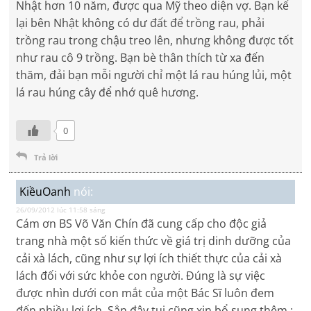
Nhật hơn 10 năm, được qua Mỹ theo diện vợ. Bạn kể
lại bên Nhật không có dư đất để trồng rau, phải
trồng rau trong chậu treo lên, nhưng không được tốt
như rau cô 9 trồng. Bạn bè thân thích từ xa đến
thăm, đải bạn mỗi người chỉ một lá rau húng lủi, một
lá rau húng cây để nhớ quê hương.
0
Trả lời
KiềuOanh
nói:
26/09/2012 lúc 11:58 sáng
Cám ơn BS Võ Văn Chín đã cung cấp cho độc giả
trang nhà một số kiến thức về giá trị dinh dưỡng của
cải xà lách, cũng như sự lợi ích thiết thực của cải xà
lách đối với sức khỏe con người. Đúng là sự việc
được nhìn dưới con mắt của một Bác Sĩ luôn đem
đến nhiều lợi ích .Sẳn đây tui cũng xin bổ sung thêm :