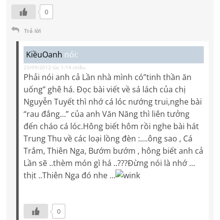
0
Trả lời
KiềuOanh
nói:
23/09/2012 lúc 1:14 chiều
Phải nói anh cả Lần nhà mình có”tinh thần ăn
uống” ghê há. Đọc bài viết về sá lách của chị
Nguyễn Tuyết thì nhớ cá lóc nướng trui,nghe bài
“rau đắng…” của anh Văn Năng thì liên tưởng
đến cháo cá lóc.Hông biết hôm rồi nghe bài hát
Trung Thu về các loại lồng đèn :….ông sao , Cá
Trắm, Thiên Nga, Bướm bướm , hông biết anh cả
Lần sẽ ..thèm món gì há ..???Đừng nói là nhớ …
thịt ..Thiên Nga đó nhe …
0