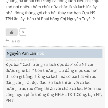
Quang đã khoái chí trồng cả đống luôn.Nếu chị chịu
khó nói nhiều thêm chút nữa chắc là sà lách lúc ấy
phải đóng thùng gởi cho hết thảy các bạn Cựu HS
TPH ăn lấy thảo rồi.Phải hông Chị Nguyễn Tuyết ?
0
Trả lời
Nguyễn Văn Lần
nói:
22/09/2012 lúc 8:42 chiều
Đọc bài ” Cách trồng sà lách độc đáo” của NT còn
được nghe bài ” Còn thương rau đắng mọc sau hè”
thì còn gì bằng. Trồng sà lách mà có bài hát về rau
đắng cũng rất độc đáo. Sà lách thì ăn với cá lóc
nướng trui, rau đắng thì ăn với cháo cá lóc. Món nào
cũng ngon phải không ông HH,HL,TĐ,T.Công, bạn NT,
PN ?