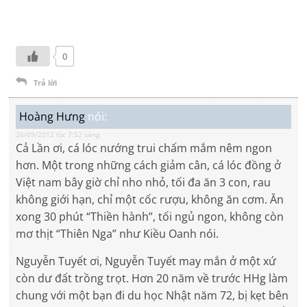
0
Trả lời
Hoàng Hưng
nói:
26/09/2012 lúc 7:52 sáng
Cả Lần ơi, cá lóc nướng trui chấm mắm nêm ngon
hơn. Một trong những cách giảm cân, cá lóc đồng ở
Việt nam bây giờ chỉ nho nhỏ, tối đa ăn 3 con, rau
không giới hạn, chỉ một cốc rượu, không ăn cơm. Ăn
xong 30 phút “Thiền hành”, tối ngủ ngon, không còn
mơ thịt “Thiên Nga” như Kiều Oanh nói.
Nguyễn Tuyết ơi, Nguyễn Tuyết may mắn ở một xứ
còn dư đất trồng trọt. Hơn 20 năm về trước HHg làm
chung với một bạn đi du học Nhật năm 72, bị kẹt bên