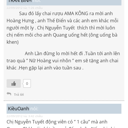
TRẦN BÌNH
nói:
22/09/2012 lúc 1:26 chiều
Sau đó lấy chai rượu AMA KÔNG ra mời anh
Hoàng Hưng , anh Thế Điển và các anh em khác mỗi
người một ly . Chị Nguyễn Tuyết thích thì mời luôn
chị nếm môi cho anh Quang uống hết (ông uống bà
khen)
Anh Lần đừng lo mời hết đi .Tuần tới anh lên
trao quà ” Nữ Hoàng vui nhôn ” em sẽ tặng anh chai
khác .Hẹn gặp lại anh vào tuần sau .
0
Trả lời
KiềuOanh
nói:
22/09/2012 lúc 3:42 chiều
Chị Nguyễn Tuyết động viên có ” 1 câu” mà anh