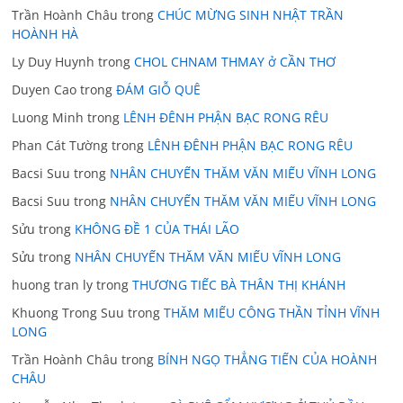
Trần Hoành Châu
trong
CHÚC MỪNG SINH NHẬT TRẦN
HOÀNH HÀ
Ly Duy Huynh
trong
CHOL CHNAM THMAY ở CẦN THƠ
Duyen Cao
trong
ĐÁM GIỖ QUÊ
Luong Minh
trong
LÊNH ĐÊNH PHẬN BẠC RONG RÊU
Phan Cát Tường
trong
LÊNH ĐÊNH PHẬN BẠC RONG RÊU
Bacsi Suu
trong
NHÂN CHUYẾN THĂM VĂN MIẾU VĨNH LONG
Bacsi Suu
trong
NHÂN CHUYẾN THĂM VĂN MIẾU VĨNH LONG
Sửu
trong
KHÔNG ĐỀ 1 CỦA THÁI LÃO
Sửu
trong
NHÂN CHUYẾN THĂM VĂN MIẾU VĨNH LONG
huong tran ly
trong
THƯƠNG TIẾC BÀ THÂN THỊ KHÁNH
Khuong Trong Suu
trong
THĂM MIẾU CÔNG THẦN TỈNH VĨNH
LONG
Trần Hoành Châu
trong
BÍNH NGỌ THẲNG TIẾN CỦA HOÀNH
CHÂU