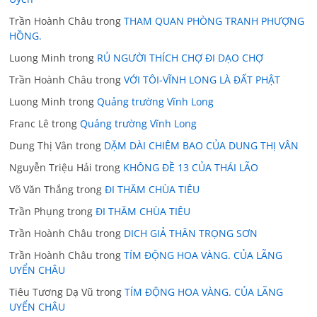
Trần Hoành Châu
trong
THAM QUAN PHÒNG TRANH PHƯỢNG
HỒNG.
Luong Minh
trong
RỦ NGƯỜI THÍCH CHỢ ĐI DẠO CHỢ
Trần Hoành Châu
trong
VỚI TÔI-VĨNH LONG LÀ ĐẤT PHẬT
Luong Minh
trong
Quảng trường Vĩnh Long
Franc Lê
trong
Quảng trường Vĩnh Long
Dung Thị Vân
trong
DẶM DÀI CHIÊM BAO CỦA DUNG THỊ VÂN
Nguyễn Triệu Hải
trong
KHÔNG ĐỀ 13 CỦA THÁI LÃO
Võ Văn Thắng
trong
ĐI THĂM CHÙA TIÊU
Trần Phụng
trong
ĐI THĂM CHÙA TIÊU
Trần Hoành Châu
trong
DICH GIẢ THÂN TRỌNG SƠN
Trần Hoành Châu
trong
TÍM ĐỘNG HOA VÀNG. CỦA LÃNG
UYỂN CHÂU
Tiêu Tương Dạ Vũ
trong
TÍM ĐỘNG HOA VÀNG. CỦA LÃNG
UYỂN CHÂU