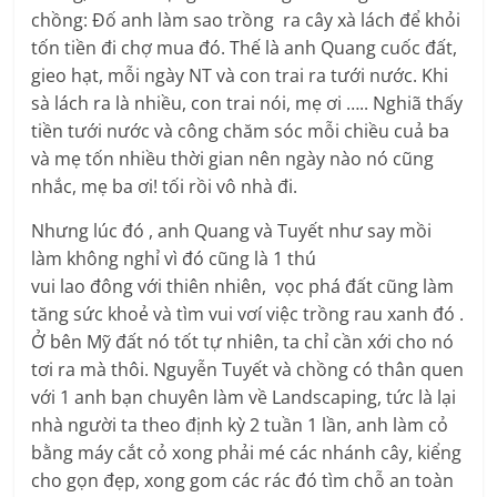
chồng: Đố anh làm sao trồng ra cây xà lách để khỏi
tốn tiền đi chợ mua đó. Thế là anh Quang cuốc đất,
gieo hạt, mỗi ngày NT và con trai ra tưới nước. Khi
sà lách ra là nhiều, con trai nói, mẹ ơi ….. Nghiã thấy
tiền tưới nước và công chăm sóc mỗi chiều cuả ba
và mẹ tốn nhiều thời gian nên ngày nào nó cũng
nhắc, mẹ ba ơi! tối rồi vô nhà đi.
Nhưng lúc đó , anh Quang và Tuyết như say mồi
làm không nghỉ vì đó cũng là 1 thú
vui lao đông với thiên nhiên, vọc phá đất cũng làm
tăng sức khoẻ và tìm vui vơí việc trồng rau xanh đó .
Ở bên Mỹ đất nó tốt tự nhiên, ta chỉ cần xới cho nó
tơi ra mà thôi. Nguyễn Tuyết và chồng có thân quen
với 1 anh bạn chuyên làm về Landscaping, tức là lại
nhà người ta theo định kỳ 2 tuần 1 lần, anh làm cỏ
bằng máy cắt cỏ xong phải mé các nhánh cây, kiểng
cho gọn đẹp, xong gom các rác đó tìm chỗ an toàn