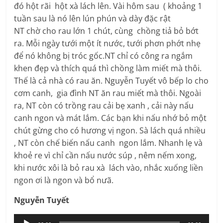
đó hột rãi hột xà lách lên. Vài hôm sau ( khoảng 1
tuần sau là nó lên lún phún và dày đặc rật
NT chờ cho rau lớn 1 chút, cùng chồng tiả bỏ bớt
ra. Mỗi ngày tưới một ít nước, tưới phơn phớt nhẹ
để nó không bị tróc gốc.NT chỉ có công ra ngắm
khen đẹp và thích quá thì chồng làm miết mà thôi.
Thế là cả nhà có rau ăn. Nguyễn Tuyết vô bếp lo cho
cơm canh, gia đình NT ăn rau miết mà thôi. Ngoài
ra, NT còn có trồng rau cải bẹ xanh , cải này nấu
canh ngon và mát lắm. Các bạn khi nấu nhớ bỏ một
chút gừng cho có hương vị ngon. Sà lách quá nhiều
, NT còn chế biến nấu canh ngon lắm. Nhanh lẹ và
khoẻ re vì chỉ cần nấu nước súp , nêm nếm xong,
khi nước xôi là bỏ rau xà lách vào, nhắc xuống liền
ngon ơi là ngon và bổ nưã.
Nguyễn Tuyết
Trình