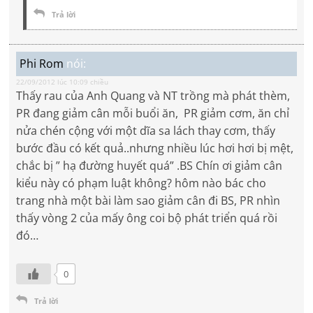
Trả lời
Phi Rom
nói:
22/09/2012 lúc 10:09 chiều
Thấy rau của Anh Quang và NT trồng mà phát thèm,
PR đang giảm cân mỗi buổi ăn, PR giảm cơm, ăn chỉ
nửa chén cộng với một dĩa sa lách thay cơm, thấy
bước đầu có kết quả..nhưng nhiều lúc hơi hơi bị mệt,
chắc bị ” hạ đường huyết quá” .BS Chín ơi giảm cân
kiểu này có phạm luật không? hôm nào bác cho
trang nhà một bài làm sao giảm cân đi BS, PR nhìn
thấy vòng 2 của mấy ông coi bộ phát triển quá rồi
đó…
0
Trả lời