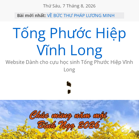
Thứ Sáu, 7 Tháng 8, 2026
CÀ PHÊ NGẮM NÚI
Bài mới nhất:
VỀ BỨC THƯ PHÁP LƯƠNG MINH
GẶP Ở MỸ
Tống Phước Hiệp
HỌC SỬ HỒI XƯA
MỘT ĐỜI ĐI QUA NHỮNG TRANG
SÁCH
Vĩnh Long
BẤT CHỢT CỦA CHÂU LỆ DUNG
Website Dành cho cựu học sinh Tống Phước Hiệp Vĩnh
Long