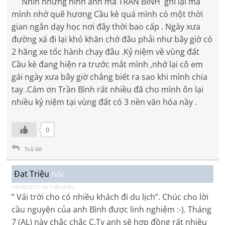
Nhìn những hình ảnh mà TRẦN BÌNH ghi lại mà
mình nhớ quê hương Cầu kè quá mình có một thời
gian ngắn dạy học nơi đây thời bao cấp . Ngày xưa
đường xá đi lại khó khăn chớ đâu phải như bây giờ có
2 hãng xe tốc hành chạy đâu .Kỷ niệm về vùng đất
Cầu kè đang hiện ra trước mắt mình ,nhớ lại cô em
gái ngày xưa bây giờ chẳng biết ra sao khi mình chia
tay .Cám ơn Trần Bình rất nhiều đã cho mình ôn lại
nhiều kỷ niệm tại vùng đất có 3 nền văn hóa nầy .
0
Trả lời
Đạt Triệu
nói:
19/08/2012 lúc 7:46 chiều
” Vái trời cho có nhiều khách đi du lịch”. Chúc cho lời
cầu nguyện của anh Bình được linh nghiệm :-). Tháng
7 (AL) này chắc chắc C.Ty anh sẽ hợp đồng rất nhiều