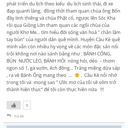
phát triển du lịch theo kiểu du lịch sinh thái, đi xe
đạp quanh làng, đồng thời tham quan chùa ông Bổn
đầy linh thiêng và chùa Phật cổ, ngược lên Sóc Kha
rồi qua Giồng Lớn tham quan các ngôi chùa của
người Khơ Me… tìm hiểu đời sống văn hoá ” chân lắm
tay bùn” của người dân quê mình. Huyện Cầu Kè quê
mình vẫn còn nhiều hỵ vọng về các món đặc sản nổi
trội không nơi nào sánh bằng như : BÁNH CỐNG,
BÚN NƯỚC LÈO, BÁNH HỎI nóng hỏi, dẻo – thơm
ngon số 1, gà vườn, ếch đồng… Tráng miệng dừa sáp
, ra về Bánh Ống mang theo …
. Cầu Kè nỗi nhớ
trong tôi và mong sao ” Ước mơ của tôi sẽ sớm trở
thành hiện thực” để tôi còn thực hiên nữa !!!
0
Trả lời