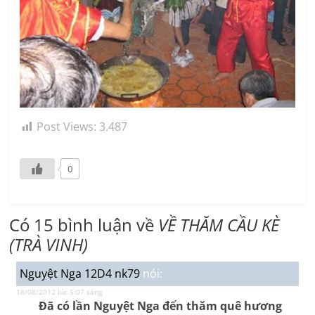
Post Views:
3.487
0
Có 15 bình luận về
VỀ THĂM CẦU KÈ
(TRÀ VINH)
Nguyệt Nga 12D4 nk79
nói:
18/08/2012 lúc 5:07 sáng
Đã có lần Nguyệt Nga đến thăm quê hương