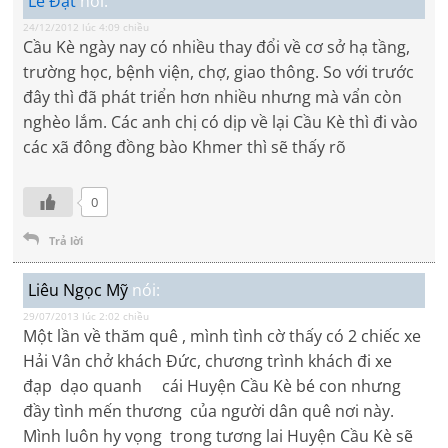
Lê Đạt
nói:
24/12/2012 lúc 4:09 chiều
Cầu Kè ngày nay có nhiều thay đổi về cơ sở hạ tầng,
trường học, bệnh viện, chợ, giao thông. So với trước
đây thì đã phát triển hơn nhiều nhưng mà vẩn còn
nghèo lắm. Các anh chị có dịp về lại Cầu Kè thì đi vào
các xã đông đồng bào Khmer thì sẽ thấy rõ
0
Trả lời
Liêu Ngọc Mỹ
nói:
29/07/2013 lúc 2:02 chiều
Một lần về thăm quê , mình tình cờ thấy có 2 chiếc xe
Hải Vân chở khách Đức, chương trình khách đi xe
đạp dạo quanh cái Huyện Cầu Kè bé con nhưng
đầy tình mến thương của người dân quê nơi này.
Mình luôn hy vọng trong tương lai Huyện Cầu Kè sẽ