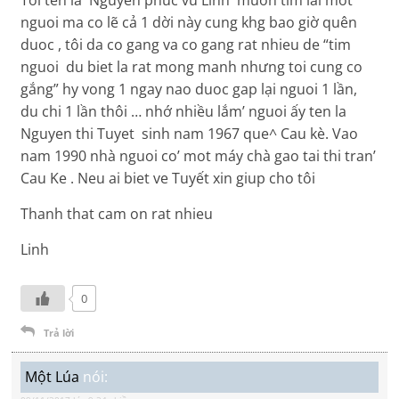
Toi ten la Nguyen phuc vu Linh muon tim lai mot
nguoi ma co lẽ cả 1 dời này cung khg bao giờ quên
duoc , tôi da co gang va co gang rat nhieu de “tim
nguoi du biet la rat mong manh nhưng toi cung co
gắng” hy vong 1 ngay nao duoc gap lại nguoi 1 lần,
du chi 1 lần thôi … nhớ nhiều lắm’ nguoi ấy ten la
Nguyen thi Tuyet sinh nam 1967 que^ Cau kè. Vao
nam 1990 nhà nguoi co’ mot máy chà gao tai thi tran’
Cau Ke . Neu ai biet ve Tuyết xin giup cho tôi
Thanh that cam on rat nhieu
Linh
0
Trả lời
Một Lúa
nói: