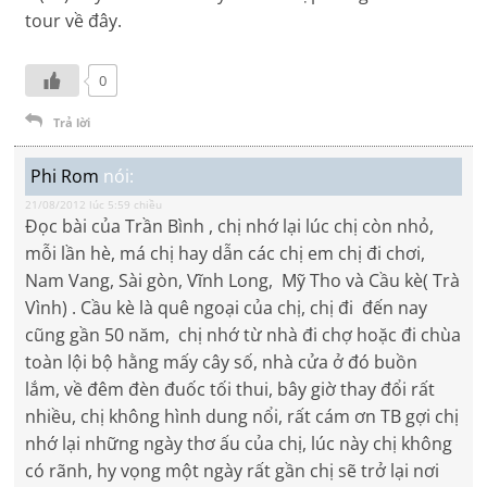
tour về đây.
0
Trả lời
Phi Rom
nói:
21/08/2012 lúc 5:59 chiều
Đọc bài của Trần Bình , chị nhớ lại lúc chị còn nhỏ,
mỗi lần hè, má chị hay dẫn các chị em chị đi chơi,
Nam Vang, Sài gòn, Vĩnh Long, Mỹ Tho và Cầu kè( Trà
Vình) . Cầu kè là quê ngoại của chị, chị đi đến nay
cũng gần 50 năm, chị nhớ từ nhà đi chợ hoặc đi chùa
toàn lội bộ hằng mấy cây số, nhà cửa ở đó buồn
lắm, về đêm đèn đuốc tối thui, bây giờ thay đổi rất
nhiều, chị không hình dung nổi, rất cám ơn TB gợi chị
nhớ lại những ngày thơ ấu của chị, lúc này chị không
có rãnh, hy vọng một ngày rất gần chị sẽ trở lại nơi