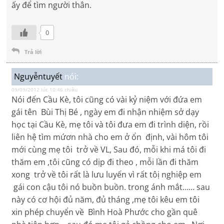
ấy để tìm người thân.
0
Trả lời
Nguyễntuyết
nói:
09/09/2012 lúc 10:46 chiều
Nói đến Cầu Kè, tôi cũng có vài kỷ niệm với đứa em
gái tên Bùi Thị Bé , ngày em đi nhận nhiệm sở dạy
học tại Cầu Kè, mẹ tôi và tôi đưa em đi trình diện, rồi
liên hệ tìm mứơn nhà cho em ở ổn định, vài hôm tôi
mới cùng mẹ tôi trở về VL, Sau đó, mỗi khi má tôi đi
thăm em ,tôi cũng có dịp đi theo , mỗi lần đi thăm
xong trở về tôi rất là lưu luyến vì rất tôị nghiệp em
gái con cậu tôi nó buồn buồn. trong ánh mắt…… sau
này có cơ hội đủ năm, đủ tháng ,mẹ tôi kêu em tôi
xin phép chuyển về Bình Hoà Phước cho gần quê