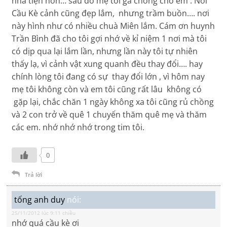
nhà tiện hơn… sau đó mẹ tôi gả chồng cho em . Nơi
Cầu Kè cảnh cũng đẹp lắm, nhưng trầm buồn…. nơi
này hình như có nhiều chuà Miên lắm. Cám ơn huynh
Trần Bình đã cho tôi gợi nhớ về kỉ niệm 1 nơi mà tôi
có dịp qua lại lắm lần, nhưng lần này tôi tự nhiên
thấy lạ, vì cảnh vật xung quanh đều thay đổi…. hay
chính lòng tôi đang có sự thay đổi lớn , vì hôm nay
mẹ tôi không còn và em tôi cũng rất lâu không có
gặp lại, chắc chăn 1 ngày không xa tôi cũng rủ chồng
và 2 con trở về quê 1 chuyến thăm quê mẹ và thăm
các em. nhớ nhớ nhớ trong tim tôi.
0
Trả lời
tống anh duy
nói:
25/11/2012 lúc 9:11 chiều
nhớ quá cầu kè ơi