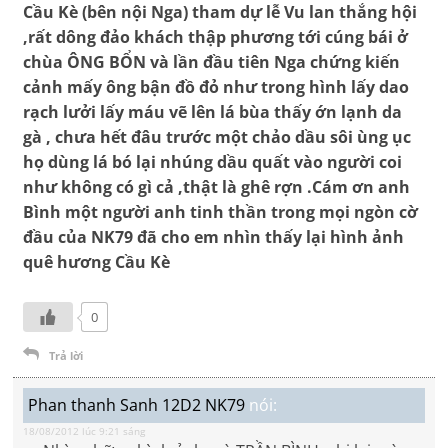
Cầu Kè (bên nội Nga) tham dự lễ Vu lan thắng hội
,rất dông đảo khách thập phương tới cúng bái ở
chùa ÔNG BỔN và lần đầu tiên Nga chứng kiến
cảnh mấy ông bận đồ đỏ như trong hình lấy dao
rạch lưởi lấy máu vẽ lên lá bùa thấy ớn lạnh da
gà , chưa hết đâu trước một chảo dầu sôi ùng ục
họ dùng lá bó lại nhúng dầu quất vào người coi
như không có gì cả ,thật là ghê rợn .Cám ơn anh
Bình một người anh tinh thần trong mọi ngòn cờ
đầu của NK79 đã cho em nhìn thấy lại hình ảnh
quê hương Cầu Kè
0
Trả lời
Phan thanh Sanh 12D2 NK79
nói:
18/08/2012 lúc 9:21 sáng