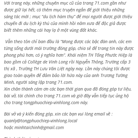
Với trang này, những chuyên mục cũ của trang 71.com gần như
được giữ lại hết, có thêm mục truyện ngắn để giới thiệu những
sáng tác mới ; mục “du lịch hàm thụ” để mọi người được giới thiệu
chuyến đi du lịch kỳ thú của mình hồi năm xưa để độc giả được
biết thêm những cái hay lạ ở một vùng đất khác.
Vẫn theo tôn chỉ ban đầu là “Mong được các bậc đàn anh, các em
từng sống dưới mái trường đóng góp, chia sẻ để trang tin này được
phong phú hơn, có ý nghĩa hơn”. Khái niệm TH Tống Phước Hiệp là
bao gồm cả
Collège de Vinh Long rồi Nguyễn Thông,
Trường cấp 3
thị xã , Trường TH Lưu Văn Liệt ngày nay. Lần này chúng tôi được
giao toàn quyền để đảm bảo lời hứa này của anh Trương Tường
Minh, người sáng lập trang 71.com.
Xin chân thành cám ơn các bạn thời gian qua đã đóng góp tư liệu,
bài vở, tài chính cho trang 71.com và giờ đây vẫn tiếp tục ủng hộ
cho trang tongphuochiep-vinhlong.com này.
Bài vở và ý kiến đóng góp, xin các bạn vui lòng email về :
quanly@tongphuochiep-vinhlong.local
hoặc
minhtaichinh@gmail.com