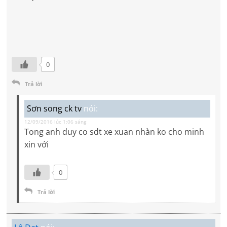
0
Trả lời
Sơn song ck tv
nói:
12/09/2016 lúc 1:06 sáng
Tong anh duy co sdt xe xuan nhàn ko cho minh
xin với
0
Trả lời