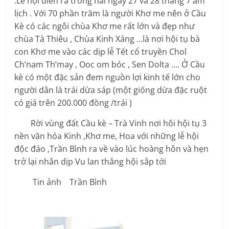
.Lễ hội diễn ra trong hai ngày 27 và 28 tháng 7 âm
lịch . Với 70 phần trăm là người Khơ me nên ở Cầu
Kè có các ngôi chùa Khơ me rất lớn và đẹp như
chùa Tà Thiêu , Chùa Kinh Xáng …là nơi hội tụ bà
con Khơ me vào các dịp lễ Tết cổ truyền Chol
Ch’nam Th’may , Ooc om bóc , Sen Dolta …. Ở Cầu
kè có một đặc sản đem nguồn lợi kinh tế lớn cho
người dân là trái dừa sáp (một giống dừa đặc ruột
có giá trên 200.000 đồng /trái )
Rời vùng đất Cầu kè – Trà Vinh nơi hôi hội tụ 3
nền văn hóa Kinh ,Khơ me, Hoa với những lễ hội
độc đáo ,Trần Bình ra về vào lúc hoàng hôn và hẹn
trở lại nhân dịp Vu lan thắng hội sắp tới
Tin ảnh Trần Bình