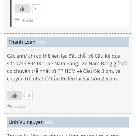
0
Trả lời
Thanh Loan
nói:
10/03/2015 lúc 3:17 chiều
Các anh/ chị có thể liên lạc đặt chỗ về Cầu Kè qua
sđt 0743 834 001 (xe Năm Bang). Xe Năm Bang giờ đã
có chuyến trễ nhất từ TP.HCM về Cầu Kè: 3 pm, và
chuyến trễ nhất từ Cầu Kè lên lại Sài Gòn 2.5 pm.
0
Trả lời
Linh Vu nguyen
nói:
09/11/2017 lúc 10:47 sáng