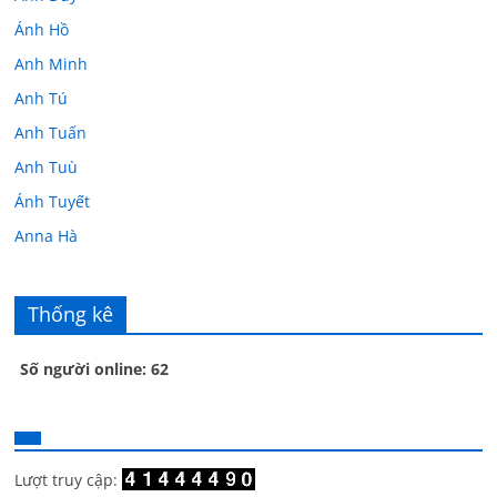
Ánh Hồ
Anh Minh
Anh Tú
Anh Tuấn
Anh Tuù
Ánh Tuyết
Anna Hà
Anth Đoàn
Âu Tú Vân
Thống kê
Bác sĩ Hoa
Số người online: 62
Bác sĩ Stephen Mak
Bác Đạt
Bác Đạt
Bạch Cúc
Lượt truy cập: