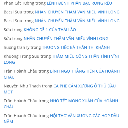
Phan Cát Tường
trong
LÊNH ĐÊNH PHẬN BẠC RONG RÊU
Bacsi Suu
trong
NHÂN CHUYẾN THĂM VĂN MIẾU VĨNH LONG
Bacsi Suu
trong
NHÂN CHUYẾN THĂM VĂN MIẾU VĨNH LONG
Sửu
trong
KHÔNG ĐỀ 1 CỦA THÁI LÃO
Sửu
trong
NHÂN CHUYẾN THĂM VĂN MIẾU VĨNH LONG
huong tran ly
trong
THƯƠNG TIẾC BÀ THÂN THỊ KHÁNH
Khuong Trong Suu
trong
THĂM MIẾU CÔNG THẦN TỈNH VĨNH
LONG
Trần Hoành Châu
trong
BÍNH NGỌ THẲNG TIẾN CỦA HOÀNH
CHÂU
Nguyễn Như Thạch
trong
CÀ PHÊ CẨM XƯƠNG Ở THỦ DẦU
MỘT
Trần Hoành Châu
trong
NHỚ TẾT MONG XUÂN CỦA HOÀNH
CHÂU
Trần Hoành Châu
trong
HỘI THƠ VĂN XƯƠNG CÁC HOP ĐẦU
NĂM