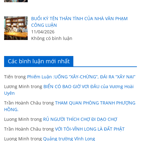
BUỔI KÝ TÊN THÂN TÌNH CỦA NHÀ VĂN PHẠM
CÔNG LUẬN
11/04/2026
Không có bình luận
Các bình luận mới nhất
Tiến
trong
Phiếm Luận :UỐNG “XÂY-CHỪNG”, ĐÁI RA “XÂY NẠI”
Lương Minh
trong
BIỂN CÓ BAO GIỜ VƠI ĐÂU của Vương Hoài
Uyên
Trần Hoành Châu
trong
THAM QUAN PHÒNG TRANH PHƯỢNG
HỒNG.
Luong Minh
trong
RỦ NGƯỜI THÍCH CHỢ ĐI DẠO CHỢ
Trần Hoành Châu
trong
VỚI TÔI-VĨNH LONG LÀ ĐẤT PHẬT
Luong Minh
trong
Quảng trường Vĩnh Long