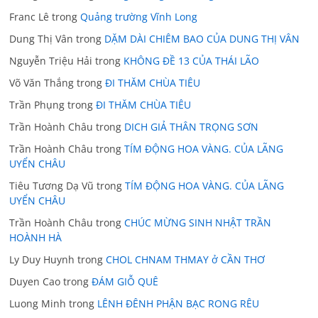
Franc Lê
trong
Quảng trường Vĩnh Long
Dung Thị Vân
trong
DẶM DÀI CHIÊM BAO CỦA DUNG THỊ VÂN
Nguyễn Triệu Hải
trong
KHÔNG ĐỀ 13 CỦA THÁI LÃO
Võ Văn Thắng
trong
ĐI THĂM CHÙA TIÊU
Trần Phụng
trong
ĐI THĂM CHÙA TIÊU
Trần Hoành Châu
trong
DICH GIẢ THÂN TRỌNG SƠN
Trần Hoành Châu
trong
TÍM ĐỘNG HOA VÀNG. CỦA LÃNG
UYỂN CHÂU
Tiêu Tương Dạ Vũ
trong
TÍM ĐỘNG HOA VÀNG. CỦA LÃNG
UYỂN CHÂU
Trần Hoành Châu
trong
CHÚC MỪNG SINH NHẬT TRẦN
HOÀNH HÀ
Ly Duy Huynh
trong
CHOL CHNAM THMAY ở CẦN THƠ
Duyen Cao
trong
ĐÁM GIỖ QUÊ
Luong Minh
trong
LÊNH ĐÊNH PHẬN BẠC RONG RÊU