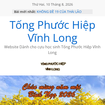
Thứ Hai, 10 Tháng 8, 2026
Bài mới nhất:
KHÔNG ĐỀ 19 CỦA THÁI LÃO
GỞI TÌNH TRÊN ĐẢO
Tống Phước Hiệp
VỀ MỘT NGƯỜI BẠN THÂN
SÀI GÒN – HÒN NGỌC VIỄN ĐÔNG
KHÔNG ĐỀ 20 CỦA THÁI LÃO
Vĩnh Long
Website Dành cho cựu học sinh Tống Phước Hiệp Vĩnh
Long