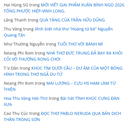
Hai Hùng SG
trong
MỜI VIẾT GIAI PHẨM XUÂN BÍNH NGỌ 2026
TỐNG PHƯỚC HIỆP-VINH LONG.
Lãng Thanh
trong
QUÀ TẶNG CỦA TRẦN HỮU DŨNG
Thu Vàng
trong
Vĩnh biệt nhà thơ “Hoàng tử bé” Nguyễn
Quang Tấn
Như Thường Nguyễn
trong
TUỔI THƠ VỚI BÁNH MÌ
Neang Phi Rom
trong
NHÀ THƠ ĐỨC TRUNG ĐÃ BAY RA KHỎI
CÕI VÔ THƯỜNG RONG CHƠI
T.V.Dân
trong
KHÚC TÍM DƯỚI CẦU – DƯ ÂM CỦA MỘT BÓNG
HÌNH TRONG THƠ NGÃ DU TỬ
Neang Phi Rom
trong
MAI LƯƠNG – CỰU HS HAM LÀM TỪ
THIỆN
Hoa Thu Vàng Hát-Thơ
trong
Bài hát TÌNH KHÚC CUNG ĐÀN
XƯA
Cao Thu Cúc
trong
ĐỌC THƠ PABLO NERUDA QUA BẢN DỊCH
THÂN TRONG SƠN