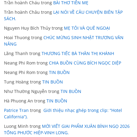
Trần hoành Cháu
trong
BÀI THƠ TIỄN MẸ
Trần hoành Châu
trong
LẠI NÓI VỀ CÂU CHUYỆN BIÊN TẬP
SÁCH.
Nguyen Huy Bích Thủy
trong
MẸ TÔI VÀ QUÊ NGOẠI
Hoai Thuong
trong
CHÚC MỪNG SINH NHẬT TRƯƠNG VĂN
NĂNG
Lãng Thanh
trong
THƯƠNG TIẾC BÀ THÂN THỊ KHÁNH
Neang Phi Rom
trong
CHIA BUỒN CÙNG BÍCH NGỌC DIỆP
Neang Phi Rom
trong
TIN BUỒN
Tung Hoàng
trong
TIN BUỒN
Như Thường Nguyễn
trong
TIN BUỒN
Hà Phuong An
trong
TIN BUỒN
Patrice Tran
trong
Giới thiệu nhạc ghép trong clip: “Hotel
California”).
Luong Minh
trong
MỜI VIẾT GIAI PHẨM XUÂN BÍNH NGỌ 2026
TỐNG PHƯỚC HIỆP-VINH LONG.