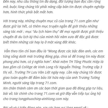
Đến nay, nhu cầu thông tin đa dạng, đối tượng bạn đọc cần rộng
mở, buộc lòng chúng tôi phải nâng cấp bản tin được chuyên nghiệp
hơn, hình thức phải bắt mắt hơn.
Với trang này, những chuyên mục cũ của trang 71.com gần như
được giữ lại hết, có thêm mục truyện ngắn để giới thiệu những
sáng tác mới ; mục “du lịch hàm thụ” để mọi người được giới thiệu
chuyến đi du lịch kỳ thú của mình hồi năm xưa để độc giả được
biết thêm những cái hay lạ ở một vùng đất khác.
Vẫn theo tôn chỉ ban đầu là “Mong được các bậc đàn anh, các em
từng sống dưới mái trường đóng góp, chia sẻ để trang tin này được
phong phú hơn, có ý nghĩa hơn”. Khái niệm TH Tống Phước Hiệp là
bao gồm cả
Collège de Vinh Long rồi Nguyễn Thông,
Trường cấp 3
thị xã , Trường TH Lưu Văn Liệt ngày nay. Lần này chúng tôi được
giao toàn quyền để đảm bảo lời hứa này của anh Trương Tường
Minh, người sáng lập trang 71.com.
Xin chân thành cám ơn các bạn thời gian qua đã đóng góp tư liệu,
bài vở, tài chính cho trang 71.com và giờ đây vẫn tiếp tục ủng hộ
cho trang tongphuochiep-vinhlong.com này.
Bài vở và ý kiến đóng góp, xin các bạn vui lòng email về :