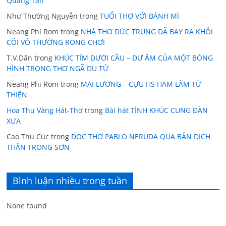
Quang Tấn
Như Thường Nguyễn
trong
TUỔI THƠ VỚI BÁNH MÌ
Neang Phi Rom
trong
NHÀ THƠ ĐỨC TRUNG ĐÃ BAY RA KHỎI
CÕI VÔ THƯỜNG RONG CHƠI
T.V.Dân
trong
KHÚC TÍM DƯỚI CẦU – DƯ ÂM CỦA MỘT BÓNG
HÌNH TRONG THƠ NGÃ DU TỬ
Neang Phi Rom
trong
MAI LƯƠNG – CỰU HS HAM LÀM TỪ
THIỆN
Hoa Thu Vàng Hát-Thơ
trong
Bài hát TÌNH KHÚC CUNG ĐÀN
XƯA
Cao Thu Cúc
trong
ĐỌC THƠ PABLO NERUDA QUA BẢN DỊCH
THÂN TRONG SƠN
Bình luận nhiều trong tuần
None found