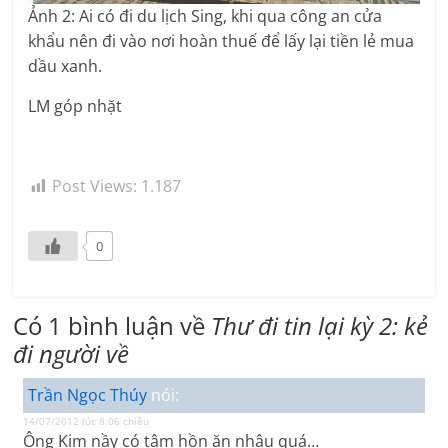
Ảnh 2: Ai có đi du lịch Sing, khi qua công an cửa
khẩu nên đi vào nơi hoàn thuế để lấy lại tiền lẻ mua
dầu xanh.
LM góp nhặt
Post Views:
1.187
0
Có 1 bình luận về
Thư đi tin lại kỳ 2: kẻ
đi người về
Trần Ngọc Thúy
nói:
14/07/2012 lúc 8:06 chiều
Ông Kim nầy có tâm hồn ăn nhậu quá…