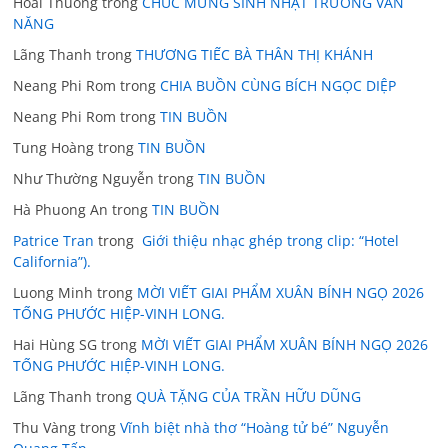
Hoai Thuong
trong
CHÚC MỪNG SINH NHẬT TRƯƠNG VĂN
NĂNG
Lãng Thanh
trong
THƯƠNG TIẾC BÀ THÂN THỊ KHÁNH
Neang Phi Rom
trong
CHIA BUỒN CÙNG BÍCH NGỌC DIỆP
Neang Phi Rom
trong
TIN BUỒN
Tung Hoàng
trong
TIN BUỒN
Như Thường Nguyễn
trong
TIN BUỒN
Hà Phuong An
trong
TIN BUỒN
Patrice Tran
trong
Giới thiệu nhạc ghép trong clip: “Hotel
California”).
Luong Minh
trong
MỜI VIẾT GIAI PHẨM XUÂN BÍNH NGỌ 2026
TỐNG PHƯỚC HIỆP-VINH LONG.
Hai Hùng SG
trong
MỜI VIẾT GIAI PHẨM XUÂN BÍNH NGỌ 2026
TỐNG PHƯỚC HIỆP-VINH LONG.
Lãng Thanh
trong
QUÀ TẶNG CỦA TRẦN HỮU DŨNG
Thu Vàng
trong
Vĩnh biệt nhà thơ “Hoàng tử bé” Nguyễn