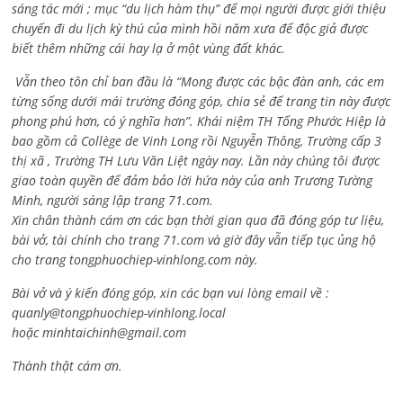
sáng tác mới ; mục “du lịch hàm thụ” để mọi người được giới thiệu
chuyến đi du lịch kỳ thú của mình hồi năm xưa để độc giả được
biết thêm những cái hay lạ ở một vùng đất khác.
Vẫn theo tôn chỉ ban đầu là “Mong được các bậc đàn anh, các em
từng sống dưới mái trường đóng góp, chia sẻ để trang tin này được
phong phú hơn, có ý nghĩa hơn”. Khái niệm TH Tống Phước Hiệp là
bao gồm cả
Collège de Vinh Long rồi Nguyễn Thông,
Trường cấp 3
thị xã , Trường TH Lưu Văn Liệt ngày nay. Lần này chúng tôi được
giao toàn quyền để đảm bảo lời hứa này của anh Trương Tường
Minh, người sáng lập trang 71.com.
Xin chân thành cám ơn các bạn thời gian qua đã đóng góp tư liệu,
bài vở, tài chính cho trang 71.com và giờ đây vẫn tiếp tục ủng hộ
cho trang tongphuochiep-vinhlong.com này.
Bài vở và ý kiến đóng góp, xin các bạn vui lòng email về :
quanly@tongphuochiep-vinhlong.local
hoặc
minhtaichinh@gmail.com
Thành thật cám ơn.