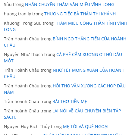
Sửu
trong
NHÂN CHUYẾN THĂM VĂN MIẾU VĨNH LONG
huong tran ly
trong
THƯƠNG TIẾC BÀ THÂN THỊ KHÁNH
Khuong Trong Suu
trong
THĂM MIẾU CÔNG THẦN TỈNH VĨNH
LONG
Trần Hoành Châu
trong
BÍNH NGỌ THẲNG TIẾN CỦA HOÀNH
CHÂU
Nguyễn Như Thạch
trong
CÀ PHÊ CẨM XƯƠNG Ở THỦ DẦU
MỘT
Trần Hoành Châu
trong
NHỚ TẾT MONG XUÂN CỦA HOÀNH
CHÂU
Trần Hoành Châu
trong
HỘI THƠ VĂN XƯƠNG CÁC HOP ĐẦU
NĂM
Trần hoành Cháu
trong
BÀI THƠ TIỄN MẸ
Trần hoành Châu
trong
LẠI NÓI VỀ CÂU CHUYỆN BIÊN TẬP
SÁCH.
Nguyen Huy Bích Thủy
trong
MẸ TÔI VÀ QUÊ NGOẠI