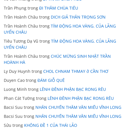
Trần Phụng
trong
ĐI THĂM CHÙA TIÊU
Trần Hoành Châu
trong
DICH GIẢ THÂN TRỌNG SƠN
Trần Hoành Châu
trong
TÍM ĐỘNG HOA VÀNG. CỦA LÃNG
UYỂN CHÂU
Tiêu Tương Dạ Vũ
trong
TÍM ĐỘNG HOA VÀNG. CỦA LÃNG
UYỂN CHÂU
Trần Hoành Châu
trong
CHÚC MỪNG SINH NHẬT TRẦN
HOÀNH HÀ
Ly Duy Huynh
trong
CHOL CHNAM THMAY ở CẦN THƠ
Duyen Cao
trong
ĐÁM GIỖ QUÊ
Luong Minh
trong
LÊNH ĐÊNH PHẬN BẠC RONG RÊU
Phan Cát Tường
trong
LÊNH ĐÊNH PHẬN BẠC RONG RÊU
Bacsi Suu
trong
NHÂN CHUYẾN THĂM VĂN MIẾU VĨNH LONG
Bacsi Suu
trong
NHÂN CHUYẾN THĂM VĂN MIẾU VĨNH LONG
Sửu
trong
KHÔNG ĐỀ 1 CỦA THÁI LÃO