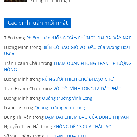
Không có bình luận
Các bình luận mới nhất
Tiến
trong
Phiếm Luận :UỐNG “XÂY-CHỪNG”, ĐÁI RA “XÂY NẠI”
Lương Minh
trong
BIỂN CÓ BAO GIỜ VƠI ĐÂU của Vương Hoài
Uyên
Trần Hoành Châu
trong
THAM QUAN PHÒNG TRANH PHƯỢNG
HỒNG.
Luong Minh
trong
RỦ NGƯỜI THÍCH CHỢ ĐI DẠO CHỢ
Trần Hoành Châu
trong
VỚI TÔI-VĨNH LONG LÀ ĐẤT PHẬT
Luong Minh
trong
Quảng trường Vĩnh Long
Franc Lê
trong
Quảng trường Vĩnh Long
Dung Thị Vân
trong
DẶM DÀI CHIÊM BAO CỦA DUNG THỊ VÂN
Nguyễn Triệu Hải
trong
KHÔNG ĐỀ 13 CỦA THÁI LÃO
Võ Văn Thắng
trong
ĐI THĂM CHÙA TIÊU