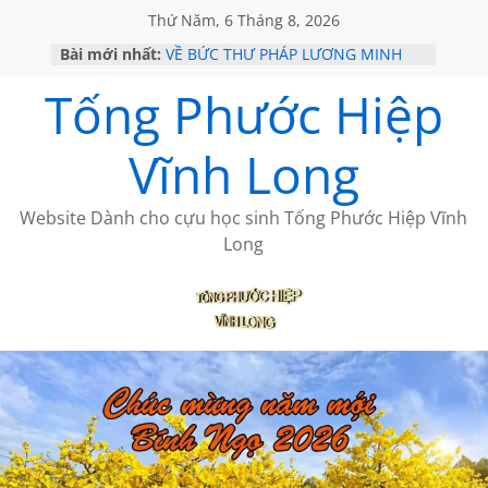
Thứ Năm, 6 Tháng 8, 2026
Bài mới nhất:
VỀ BỨC THƯ PHÁP LƯƠNG MINH
GẶP Ở MỸ
Tống Phước Hiệp
HỌC SỬ HỒI XƯA
MỘT ĐỜI ĐI QUA NHỮNG TRANG
SÁCH
Vĩnh Long
BẤT CHỢT CỦA CHÂU LỆ DUNG
CÀ PHÊ NGẮM NÚI
Website Dành cho cựu học sinh Tống Phước Hiệp Vĩnh
Long