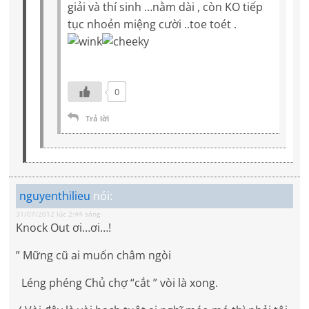
giải và thí sinh …nằm dài , còn KO tiếp
tục nhoẻn miệng cười ..toe toét .
0
Trả lời
nguyenthilieu
nói:
31/07/2012 lúc 2:44 sáng
Knock Out ơi…ơi…!
” Mững cũ ai muốn châm ngòi
Léng phéng Chủ chợ “cắt ” vòi là xong.