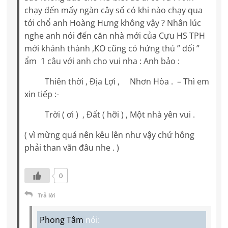
chạy đến mấy ngàn cây số có khi nào chạy qua
tới chổ anh Hoàng Hưng không vậy ? Nhân lúc
nghe anh nói đến căn nhà mới của Cựu HS TPH
mới khánh thành ,KO cũng có hứng thú ” đối ”
ẩm 1 câu với anh cho vui nha : Anh bảo :
Thiên thời , Địa Lợi , Nhơn Hòa . – Thì em
xin tiếp :-
Trời ( ơi ) , Đất ( hỡi ) , Một nhà yên vui .
( vì mừng quá nên kêu lên như vậy chứ hông
phải than vãn đâu nhe . )
0
Trả lời
Phong Tâm
nói: