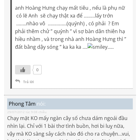
anh Hoàng Hưng chạy mất tiêu , nếu là phụ nữ
có lẽ Anh sẽ chạy thật xa để ………lấy trớn
……..nhào vô ……………(quýnh) , có phải ? Em
phải thêm chử ” quýnh ” vì sợ bàn dân thiên hạ
hiều nhầm , và trong nhà anh Hoàng Hưng thì ”
đất bằng dậy sóng ” ka ka ka ….
…..
0
Trả lời
Phong Tâm
nói:
29/07/2012 lúc 9:08 chiều
Chạy mặt KO mấy ngàn cây số chưa dám ngoái đầu
nhìn lại. Chỉ với 1 bài thơ tình buồn, hơi bi luỵ nữa,
vậy mà KO sàng sảy cách nào đó cho ra chuyện…vui,