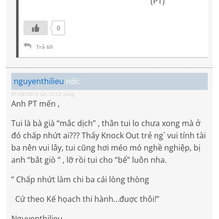
(PT)
0
Trả lời
nguyenthilieu
nói:
01/08/2012 lúc 12:12 sáng
Anh PT mến ,
Tui là bà già “mắc dịch” , thân tui lo chưa xong mà ở
đó chấp nhứt ai??? Thấy Knock Out trẻ ng` vui tính tài
ba nên vui lây, tui cũng hơi méo mó nghề nghiệp, bị
anh “bắt giò ” , lỡ rồi tui cho “bể” luôn nha.
” Chấp nhứt làm chi ba cái lòng thòng
Cứ theo Kế họach thi hành…đuợc thôi!”
Nguyenthilieu