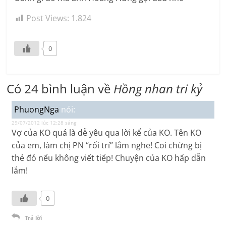
Post Views:
1.824
0
Có 24 bình luận về
Hồng nhan tri kỷ
PhuongNga
nói:
29/07/2012 lúc 12:28 sáng
Vợ của KO quá là dễ yêu qua lời kể của KO. Tên KO
của em, làm chị PN “rối trí” lắm nghe! Coi chừng bị
thẻ đỏ nếu không viết tiếp! Chuyện của KO hấp dẫn
lắm!
0
Trả lời