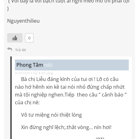
( Vòi đây là vòi bạch tuột ai nghĩ méo mó thì phải tội
)
Nguyenthilieu
0
Trả lời
Phong Tâm
nói:
31/07/2012 lúc 8:34 sáng
Bà chị Liễu đáng kính của tui ơi ! Lỡ có câu
nào hớ hênh xin kề tai nói nhỏ đừng chấp nhứt
mà tội nghiệp nghen.Tiếp theo câu ” cảnh báo ”
của chị nè:
Vô tư miệng nói thiệt lòng
Xin đừng nghĩ lệch;.thắt vòng… nín hơi!