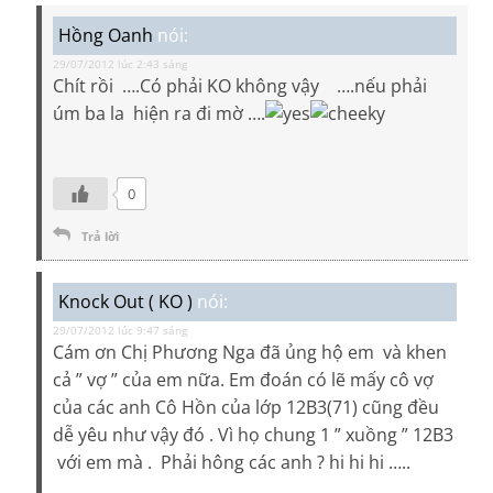
Hồng Oanh
nói:
29/07/2012 lúc 2:43 sáng
Chít rồi ….Có phải KO không vậy ….nếu phải
úm ba la hiện ra đi mờ ….
0
Trả lời
Knock Out ( KO )
nói:
29/07/2012 lúc 9:47 sáng
Cám ơn Chị Phương Nga đã ủng hộ em và khen
cả ” vợ ” của em nữa. Em đoán có lẽ mấy cô vợ
của các anh Cô Hồn của lớp 12B3(71) cũng đều
dễ yêu như vậy đó . Vì họ chung 1 ” xuồng ” 12B3
với em mà . Phải hông các anh ? hi hi hi …..