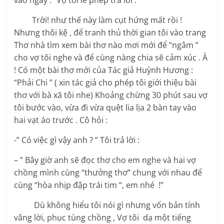
vào ngay .” Vợ tôi lễ phép trả lời .
Trời! như thế này làm cụt hứng mất rồi !
Nhưng thôi kệ , để tranh thủ thời gian tôi vào trang
Thơ nhà tìm xem bài thơ nào mơi mới để “ngâm ”
cho vợ tôi nghe và để cùng nàng chia sẽ cảm xúc . À
! Có một bài thơ mới của Tác giả Huỳnh Hương :
“Phải Chi ” ( xin tác giả cho phép tôi giới thiệu bài
thơ với bà xã tôi nhe) Khoảng chừng 30 phút sau vợ
tôi bước vào, vừa đi vừa quệt lia lịa 2 bàn tay vào
hai vạt áo trước . Cô hỏi :
-” Có việc gì vậy anh ? ” Tôi trả lời :
– ” Bây giờ anh sẽ đọc thơ cho em nghe và hai vợ
chồng mình cùng “thưởng thơ” chung với nhau để
cùng “hòa nhịp đập trái tim “, em nhé !”
Dù không hiểu tôi nói gì nhưng vốn bản tính
vâng lời, phục tùng chồng , Vợ tôi dạ một tiếng