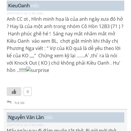
KieuOanh
nói:
29/07/2012 lúc 2:38 chiều
Anh CC ơi , Hình minh họa là của anh ngày xưa đó hở
? Hay là của một anh trong nhóm Cô Hồn 12B3 (71 ) ?
Hạnh phúc ghê hé ! Sáng nay mắt nhắm mắt mở
Kiều Oanh vào xem BL, chợt giật mình khi thấy chị
Phương Nga viết : ” Vợ của KO quá là dễ yêu theo lời
kể của KO ,,,,” Chừng xem kỹ lại …….A` ,thi` ra là nói
với Knock Out ( KO ) chứ không phải Kiều Oanh . Hu’
hồn ..!!!!!!
0
Trả lời
Nguyễn Văn Lần
nói:
29/07/2012 lúc 7:40 chiều
Mấy ngày nay đi đám muốn tắt thở. Bi giờ mới thở