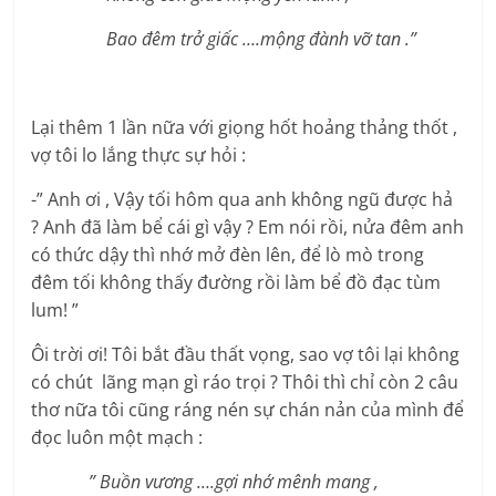
Bao đêm trở giấc ….mộng đành vỡ tan .”
Lại thêm 1 lần nữa với giọng hốt hoảng thảng thốt ,
vợ tôi lo lắng thực sự hỏi :
-” Anh ơi , Vậy tối hôm qua anh không ngũ được hả
? Anh đã làm bể cái gì vậy ? Em nói rồi, nửa đêm anh
có thức dậy thì nhớ mở đèn lên, để lò mò trong
đêm tối không thấy đường rồi làm bể đồ đạc tùm
lum! ”
Ôi trời ơi! Tôi bắt đầu thất vọng, sao vợ tôi lại không
có chút lãng mạn gì ráo trọi ? Thôi thì chỉ còn 2 câu
thơ nữa tôi cũng ráng nén sự chán nản của mình để
đọc luôn một mạch :
” Buồn vương ….gợi nhớ mênh mang ,