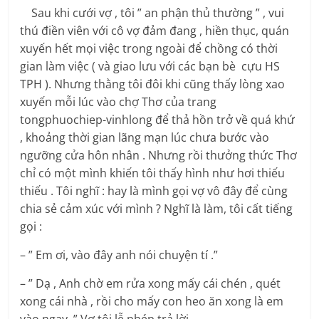
Sau khi cưới vợ , tôi ” an phận thủ thường ” , vui
thú điền viên với cô vợ đảm đang , hiền thục, quán
xuyến hết mọi việc trong ngoài để chồng có thời
gian làm việc ( và giao lưu với các bạn bè cựu HS
TPH ). Nhưng thằng tôi đôi khi cũng thấy lòng xao
xuyến mỗi lúc vào chợ Thơ của trang
tongphuochiep-vinhlong để thả hồn trở về quá khứ
, khoảng thời gian lãng mạn lúc chưa bước vào
ngưỡng cửa hôn nhân . Nhưng rồi thưởng thức Thơ
chỉ có một mình khiến tôi thấy hình như hơi thiếu
thiếu . Tôi nghĩ : hay là mình gọi vợ vô đây để cùng
chia sẻ cảm xúc với mình ? Nghĩ là làm, tôi cất tiếng
gọi :
– ” Em ơi, vào đây anh nói chuyện tí .”
– ” Dạ , Anh chờ em rửa xong mấy cái chén , quét
xong cái nhà , rồi cho mấy con heo ăn xong là em