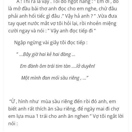
À ! Thì ra là vậy . Tôi dổ ngọt nàng : ” Em ơi , đó
là mở đầu bài thơ anh đọc cho em nghe, chứ đâu
phải anh hối tiếc gì đâu .” Vậy hả anh ? ” .Vừa đưa
tay quẹt nước mắt vợ tôi hỏi lại, rồi nhoẻn miệng
cười ngay và nói : ” Vậy anh đọc tiếp đi ”
Ngập ngừng vài giây tôi đọc tiếp :
”
…Bây giờ hai kẻ hai đàng …
Em đành ôm trái tim tàn ….lở duyên!
Một mình đan mối sầu riêng , …”
“Ừ , hình như mùa sầu riêng đến rồi đó anh, em
biết anh rất thích ăn sầu riêng, để ngày mai đi chợ
em lựa mua 1 trái cho anh ăn nghen ” Vợ tôi ngắt lời
nói :