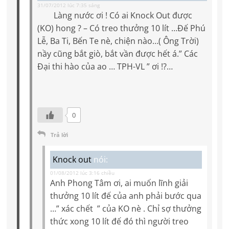
31/07/2012 lúc 7:35 sáng
Làng nước ơi ! Có ai Knock Out được
(KO) hong ? – Có treo thưởng 10 lít …Đế Phú
Lễ, Ba Ti, Bến Te nè, chiện nào…( Ông Trời)
nầy cũng bắt giò, bắt vần được hết á.” Các
Đại thi hào của ao … TPH-VL ” ơi !?…
0
Trả lời
Knock out
nói:
01/08/2012 lúc 3:16 chiều
Anh Phong Tâm ơi, ai muốn lĩnh giải
thưởng 10 lít đế của anh phải bước qua
…” xác chết ” của KO nè . Chỉ sợ thưởng
thức xong 10 lít đế đó thì người treo