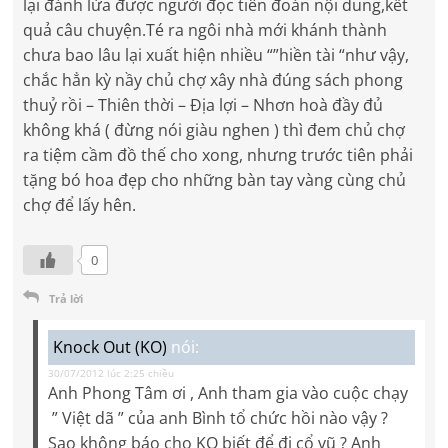
lại đánh lừa được người đọc tiên đoán nội dung,kết
quả câu chuyện.Té ra ngôi nhà mới khánh thành
chưa bao lâu lại xuất hiện nhiều “”hiền tài “như vậy,
chắc hẳn kỳ nầy chủ chợ xây nhà đúng sách phong
thuỷ rồi – Thiên thời – Địa lợi – Nhơn hoà đầy đủ
không khá ( đừng nói giàu nghen ) thì đem chủ chợ
ra tiệm cầm đồ thế cho xong, nhưng trước tiên phải
tặng bó hoa đẹp cho những bàn tay vàng cùng chủ
chợ để lấy hên.
0
Trả lời
Knock Out (KO)
nói:
30/07/2012 lúc 2:25 chiều
Anh Phong Tâm ơi , Anh tham gia vào cuộc chạy
” Việt dã ” của anh Bình tổ chức hồi nào vậy ?
Sao không báo cho KO biết để đi cổ vũ ? Anh