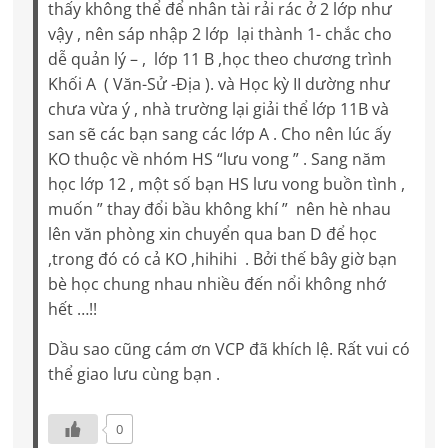
thấy không thể để nhân tài rải rác ở 2 lớp như
vậy , nên sáp nhập 2 lớp lại thành 1- chắc cho
dễ quản lý – , lớp 11 B ,học theo chương trình
Khối A ( Văn-Sử -Địa ). và Học kỳ II dường như
chưa vừa ý , nhà trường lại giải thể lớp 11B và
san sẽ các bạn sang các lớp A . Cho nên lúc ấy
KO thuộc về nhóm HS “lưu vong ” . Sang năm
học lớp 12 , một số bạn HS lưu vong buồn tình ,
muốn ” thay đổi bầu không khí ” nên hè nhau
lên văn phòng xin chuyển qua ban D để học
,trong đó có cả KO ,hihihi . Bởi thế bây giờ bạn
bè học chung nhau nhiều đến nổi không nhớ
hết …!!
Dầu sao cũng cám ơn VCP đã khích lệ. Rất vui có
thể giao lưu cùng bạn .
0