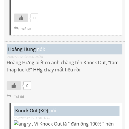
0
Trả lời
Hoàng Hưng
nói:
29/07/2012 lúc 8:32 chiều
Hoàng Hưng biết có anh chàng tên Knock Out, “tam
thập lục kế” HHg chạy mất tiêu rồi.
0
Trả lời
Knock Out (KO)
nói:
30/07/2012 lúc 1:58 chiều
, Vì Knock Out là ” đàn ông 100% ” nên