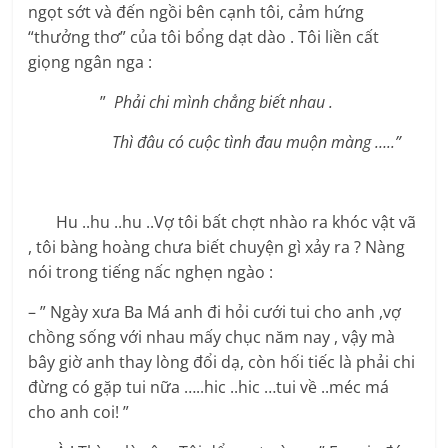
ngọt sớt và đến ngồi bên cạnh tôi, cảm hứng
“thưởng thơ” của tôi bổng dạt dào . Tôi liền cất
giọng ngân nga :
”
Phải chi mình chẳng biết nhau .
Thì đâu có cuộc tình đau muộn màng …..”
Hu ..hu ..hu ..Vợ tôi bất chợt nhào ra khóc vật vã
, tôi bàng hoàng chưa biết chuyện gì xảy ra ? Nàng
nói trong tiếng nấc nghẹn ngào :
– ” Ngày xưa Ba Má anh đi hỏi cưới tui cho anh ,vợ
chồng sống với nhau mấy chục năm nay , vậy mà
bây giờ anh thay lòng đổi dạ, còn hối tiếc là phải chi
đừng có gặp tui nữa …..hic ..hic …tui về ..méc má
cho anh coi! ”