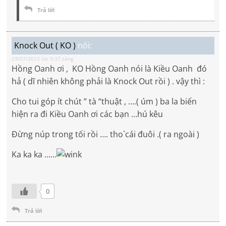
Trả lời
Knock Out ( KO )
nói:
29/07/2012 lúc 9:37 sáng
Hồng Oanh ơi , KO Hồng Oanh nói là Kiều Oanh đó
hả ( dĩ nhiên không phải là Knock Out rồi ) . vậy thì :
Cho tui góp ít chút ” tà “thuật , ….( úm ) ba la biến
hiện ra đi Kiều Oanh ơi các bạn …hú kêu
Đừng núp trong tối rồi …. tho`cái đuôi .( ra ngoài )
Ka ka ka ……
0
Trả lời