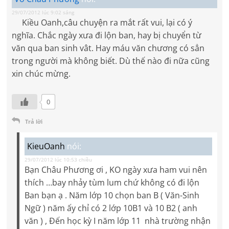
29/07/2012 lúc 9:02 sáng
Kiều Oanh,câu chuyện ra mắt rất vui, lại có ý
nghĩa. Chắc ngày xưa đi lộn ban, hay bị chuyển từ
văn qua ban sinh vât. Hay máu văn chương có sẳn
trong người mà không biết. Dù thế nào đi nữa cũng
xin chúc mừng.
0
Trả lời
KieuOanh
nói:
29/07/2012 lúc 10:53 chiều
Bạn Châu Phương ơi , KO ngày xưa ham vui nên
thích …bay nhảy tùm lum chứ không có đi lộn
Ban bạn ạ . Năm lớp 10 chọn ban B ( Văn-Sinh
Ngữ ) năm ấy chỉ có 2 lớp 10B1 và 10 B2 ( anh
văn ) , Đến học kỳ I năm lớp 11 nhà trường nhận