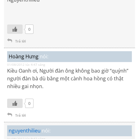
0
Trả lời
Hoàng Hưng
nói:
01/08/2012 lúc 4:47 sáng
Kiều Oanh ơi, Người đàn ông không bao giờ “quýnh”
người đàn bà dù bằng một cành hoa hồng có thật
nhiều gai nhọn.
0
Trả lời
nguyenthilieu
nói:
01/08/2012 lúc 9:42 sáng