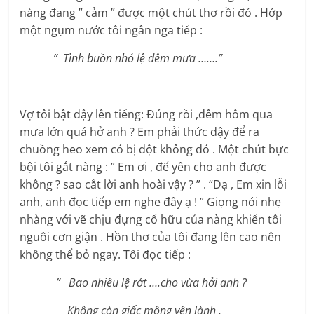
nàng đang ” cảm ” được một chút thơ rồi đó . Hớp
một ngụm nước tôi ngân nga tiếp :
” Tình buồn nhỏ lệ đêm mưa …….”
Vợ tôi bật dậy lên tiếng: Đúng rồi ,đêm hôm qua
mưa lớn quá hở anh ? Em phải thức dậy để ra
chuồng heo xem có bị dột không đó . Một chút bực
bội tôi gắt nàng : ” Em ơi , để yên cho anh được
không ? sao cắt lời anh hoài vậy ? ” . “Dạ , Em xin lỗi
anh, anh đọc tiếp em nghe đây ạ ! ” Giọng nói nhẹ
nhàng với vẽ chịu đựng cố hữu của nàng khiến tôi
nguôi cơn giận . Hồn thơ của tôi đang lên cao nên
không thể bỏ ngay. Tôi đọc tiếp :
” Bao nhiêu lệ rớt ….cho vừa hởi anh ?
Không còn giấc mộng yên lành ,