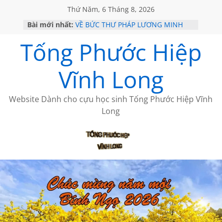
Thứ Năm, 6 Tháng 8, 2026
Bài mới nhất:
VỀ BỨC THƯ PHÁP LƯƠNG MINH
GẶP Ở MỸ
Tống Phước Hiệp
HỌC SỬ HỒI XƯA
MỘT ĐỜI ĐI QUA NHỮNG TRANG
SÁCH
Vĩnh Long
BẤT CHỢT CỦA CHÂU LỆ DUNG
CÀ PHÊ NGẮM NÚI
Website Dành cho cựu học sinh Tống Phước Hiệp Vĩnh
Long