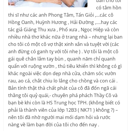
ban cho tôi
có tâm hồn
thi sĩ như các anh Phong Tâm, Tấn Giỏi ,…các cô
Hồng Oanh, Huỳnh Hương , Hải Đường ,….hay các
tác giả Giáng Thu xưa , Phố xưa , Ngọc Hiệp và còn
nhiều nhà thơ khác nữa ở trang nhà – nhưng lại ban
cho tôi có một cô vợ thật xinh xắn và tuyệt vời (các
anh đừng có ganh tỵ với tôi nhe ) . Vợ tôi là một cô
gái quê chân lắm tay bùn , quanh năm chỉ quanh
quẩn với ruộng vườn , thú tiêu khiển thì không có gì
khác ngoài việc dọn dẹp nhà cửa, chăm sóc vườn
rau, ao cá, chắt chiu lo lắng cho chồng và con cái .
Bản tính thật thà chất phát của cô đã đốn ngã cái
thằng tôi quỷ quái,- chuyên phá phách Thầy Cô và
bạn bè khi còn là HS Trung học TPH. (không biết có
phải là thành viên của lớp 12B3 ( NK71 ) không ?) –
nên tôi đã nhờ người mai mối dạm hỏi và rước
nàng về làm bạn đời của tôi cho đến nay .