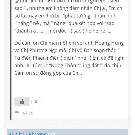
@ Chị Liểu ơi : Em xin cám ơn chị gọi em ” siêu
sao ” , nhưng em không dám nhận Chị a , Em chỉ
sợ lúc này em hơi bị ..”phát tướng ” thân hình
“nặng ” nề , mà ” nặng “quá kết hợp với “sao
“thành ra ……..” nói dóc ” ( sạo ) he he he ….
Để cám ơn Chị mai mốt em với anh Hoàng Hưng
và Chị Phương Nga mời Chị vô Ban soạn thảo ”
Từ điển Phiên ( điên ) dịch ” nhe . ( Em có đề nghi
anh HH Ở mục “Nông Thôn trúng đất ” đó chị )
Cám ơn sự đóng góp của Chị .
0
Trả lời
Võ Châu Phương
nói: