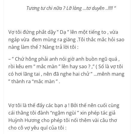
Tương tư chi nữa ? Lỡ làng …tơ duyên ..!!!! “
Vợ tôi đứng phắt dậy ” Dạ ” lên một tiếng to , vừa
ngáp vừa đem mùng ra giăng .Tôi thắc mắc hỏi sao
nàng làm thế ? Nàng trả lời tôi :
– ” Chứ hông phải anh nói giờ anh buồn ngũ quá ,
rồi kêu em ” mắc màn ” lên hay sao ? ,” ( Số là vợ tôi
có hơi lãng tai , nên đã nghe hai chử ” …mênh mang
” thành ra “mắc màn ” .
Vợ tôi là thế đấy các bạn ạ ! Bởi thế nên cuối cùng
cái thằng tôi đành “ngậm ngùi ” xin phép tác giả
Huỳnh Hương cho phép tôi nối thêm vài câu thơ
cho cô vợ yêu quí của tôi :