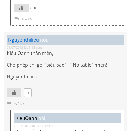
0
Trả lời
Nguyenthilieu
nói:
29/07/2012 lúc 8:13 sáng
Kiều Oanh thân mến,
Cho phép chị gọi “siêu sao” . ” No table” nhen!
Nguyenthilieu
0
Trả lời
KieuOanh
nói:
29/07/2012 lúc 10:26 chiều