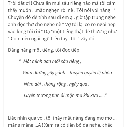
Trời đất ơi ! Chưa ăn múi sầu riêng nào mà tôi cảm
thấy muốn …mắc nghẹn rồi nè . Tôi nói với nàng : ”
Chuyện đó để tính sau đi em ạ , giờ tập trung nghe
anh đọc thơ cho nghe nè ” Vợ tôi lại co ro ngồi nép
vào lòng tôi rồi ” Dạ “một tiếng thật dễ thương như
” Con mèo ngái ngũ trên tay ..tôi ” vậy đó .
Đằng hắng một tiếng, tôi đọc tiếp :
”
Một mình đan mối sầu riêng ,
Giữa đường gãy gánh….thuyền quyên lệ nhòa .
Năm dài , tháng rộng , ngày qua ,
Luyến thương tình ái mặn mà khi xưa …..”
Liếc nhìn qua vợ , tôi thấy mắt nàng đang mơ mơ …
màng màng …A ! Xem ra có tiến bộ đa nghe, chắc