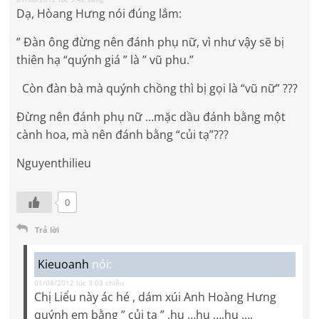
Dạ, Hòang Hưng nói đúng lắm:
” Đàn ông đừng nên đánh phụ nữ, vì như vậy sẽ bị
thiên hạ “quýnh giá ” là ” vũ phu.”
Còn đàn bà mà quýnh chồng thì bị gọi là “vũ nữ” ???
Đừng nên đánh phụ nữ …mặc dầu đánh bằng một
cành hoa, mà nên đánh bằng “củi tạ”???
Nguyenthilieu
0
Trả lời
Kieuoanh
nói:
01/08/2012 lúc 3:03 chiều
Chị Liểu này ác hé , dám xúi Anh Hoàng Hưng
quýnh em bằng ” củi tạ ” ,hu …hu ….hu ….