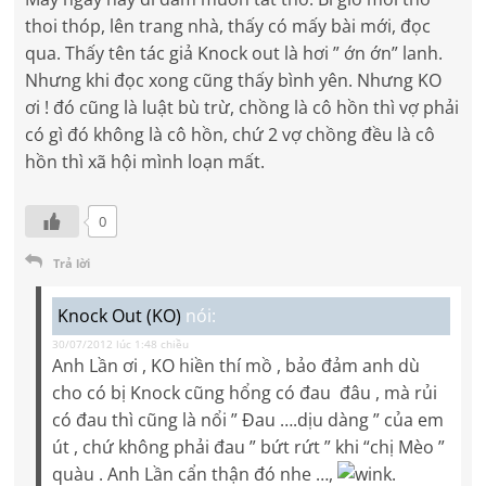
thoi thóp, lên trang nhà, thấy có mấy bài mới, đọc
qua. Thấy tên tác giả Knock out là hơi ” ớn ớn” lanh.
Nhưng khi đọc xong cũng thấy bình yên. Nhưng KO
ơi ! đó cũng là luật bù trừ, chồng là cô hồn thì vợ phải
có gì đó không là cô hồn, chứ 2 vợ chồng đều là cô
hồn thì xã hội mình loạn mất.
0
Trả lời
Knock Out (KO)
nói:
30/07/2012 lúc 1:48 chiều
Anh Lần ơi , KO hiền thí mồ , bảo đảm anh dù
cho có bị Knock cũng hổng có đau đâu , mà rủi
có đau thì cũng là nổi ” Đau ….dịu dàng ” của em
út , chứ không phải đau ” bứt rứt ” khi “chị Mèo ”
quàu . Anh Lần cẩn thận đó nhe …,
.