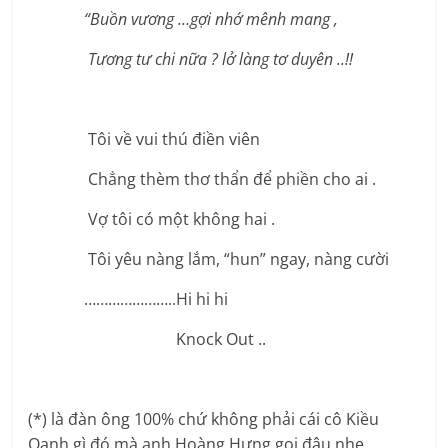
“Buồn vương …gợi nhớ mênh mang ,
Tương tư chi nữa ? lở làng tơ duyên ..!!
Tôi về vui thú điền viên
Chẳng thèm thơ thẩn để phiền cho ai .
Vợ tôi có một không hai .
Tôi yêu nàng lắm, “hun” ngay, nàng cười
…………………..Hi hi hi
Knock Out ..
(*) là đàn ông 100% chứ không phải cái cô Kiều
Oanh gì đó mà anh Hoàng Hưng gọi đâu nhe