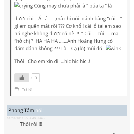
Cũng may chưa phải là ” búa tạ ” là
được rồi . Á ..á …..,mà chị nói đánh bằng “củi …”
gì em quên mất rồi ??? Cơ khổ ! cái lổ tai em sao
nó nghe không được rỏ nè !!! ” Củi … củi …..mạ
“hở chị ? HA HA HA …….Anh Hoàng Hưng có
dám đánh không ??? Là …Cạ (lổ) mủi đó .
.
Thôi ! Cho em xin đi …hic hic hic .!
0
Trả lời
Phong Tâm
nói:
01/08/2012 lúc 4:49 chiều
Thôi rồi !!!