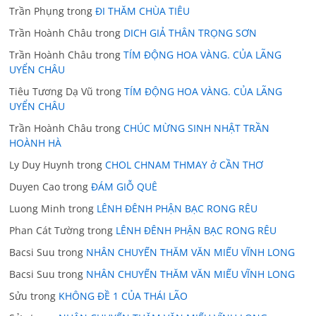
Trần Phụng
trong
ĐI THĂM CHÙA TIÊU
Trần Hoành Châu
trong
DICH GIẢ THÂN TRỌNG SƠN
Trần Hoành Châu
trong
TÍM ĐỘNG HOA VÀNG. CỦA LÃNG
UYỂN CHÂU
Tiêu Tương Dạ Vũ
trong
TÍM ĐỘNG HOA VÀNG. CỦA LÃNG
UYỂN CHÂU
Trần Hoành Châu
trong
CHÚC MỪNG SINH NHẬT TRẦN
HOÀNH HÀ
Ly Duy Huynh
trong
CHOL CHNAM THMAY ở CẦN THƠ
Duyen Cao
trong
ĐÁM GIỖ QUÊ
Luong Minh
trong
LÊNH ĐÊNH PHẬN BẠC RONG RÊU
Phan Cát Tường
trong
LÊNH ĐÊNH PHẬN BẠC RONG RÊU
Bacsi Suu
trong
NHÂN CHUYẾN THĂM VĂN MIẾU VĨNH LONG
Bacsi Suu
trong
NHÂN CHUYẾN THĂM VĂN MIẾU VĨNH LONG
Sửu
trong
KHÔNG ĐỀ 1 CỦA THÁI LÃO