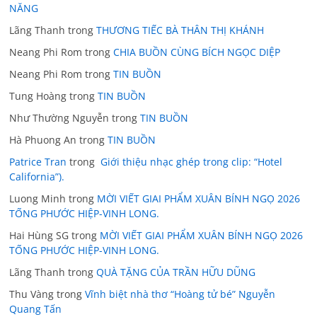
NĂNG
Lãng Thanh
trong
THƯƠNG TIẾC BÀ THÂN THỊ KHÁNH
Neang Phi Rom
trong
CHIA BUỒN CÙNG BÍCH NGỌC DIỆP
Neang Phi Rom
trong
TIN BUỒN
Tung Hoàng
trong
TIN BUỒN
Như Thường Nguyễn
trong
TIN BUỒN
Hà Phuong An
trong
TIN BUỒN
Patrice Tran
trong
Giới thiệu nhạc ghép trong clip: “Hotel
California”).
Luong Minh
trong
MỜI VIẾT GIAI PHẨM XUÂN BÍNH NGỌ 2026
TỐNG PHƯỚC HIỆP-VINH LONG.
Hai Hùng SG
trong
MỜI VIẾT GIAI PHẨM XUÂN BÍNH NGỌ 2026
TỐNG PHƯỚC HIỆP-VINH LONG.
Lãng Thanh
trong
QUÀ TẶNG CỦA TRẦN HỮU DŨNG
Thu Vàng
trong
Vĩnh biệt nhà thơ “Hoàng tử bé” Nguyễn
Quang Tấn