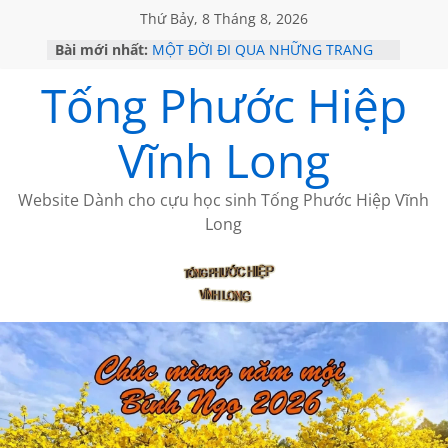
Thứ Bảy, 8 Tháng 8, 2026
Bài mới nhất:
MỘT ĐỜI ĐI QUA NHỮNG TRANG
SÁCH
Tống Phước Hiệp
KHÔNG ĐỀ 19 CỦA THÁI LÃO
CHÙM THƠ CỦA BÍCH HÀ
GIÃ TỪ ĐÀ LẠT của ANTH ĐOÀN
Vĩnh Long
HỌC SỬ HỒI XƯA
Website Dành cho cựu học sinh Tống Phước Hiệp Vĩnh
Long