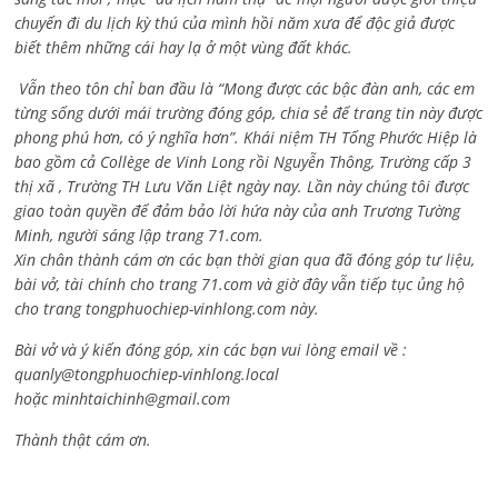
chuyến đi du lịch kỳ thú của mình hồi năm xưa để độc giả được
biết thêm những cái hay lạ ở một vùng đất khác.
Vẫn theo tôn chỉ ban đầu là “Mong được các bậc đàn anh, các em
từng sống dưới mái trường đóng góp, chia sẻ để trang tin này được
phong phú hơn, có ý nghĩa hơn”. Khái niệm TH Tống Phước Hiệp là
bao gồm cả
Collège de Vinh Long rồi Nguyễn Thông,
Trường cấp 3
thị xã , Trường TH Lưu Văn Liệt ngày nay. Lần này chúng tôi được
giao toàn quyền để đảm bảo lời hứa này của anh Trương Tường
Minh, người sáng lập trang 71.com.
Xin chân thành cám ơn các bạn thời gian qua đã đóng góp tư liệu,
bài vở, tài chính cho trang 71.com và giờ đây vẫn tiếp tục ủng hộ
cho trang tongphuochiep-vinhlong.com này.
Bài vở và ý kiến đóng góp, xin các bạn vui lòng email về :
quanly@tongphuochiep-vinhlong.local
hoặc
minhtaichinh@gmail.com
Thành thật cám ơn.