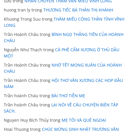
Sửu
trong
NHÂN CHUYẾN THĂM VĂN MIẾU VĨNH LONG
huong tran ly
trong
THƯƠNG TIẾC BÀ THÂN THỊ KHÁNH
Khuong Trong Suu
trong
THĂM MIẾU CÔNG THẦN TỈNH VĨNH
LONG
Trần Hoành Châu
trong
BÍNH NGỌ THẲNG TIẾN CỦA HOÀNH
CHÂU
Nguyễn Như Thạch
trong
CÀ PHÊ CẨM XƯƠNG Ở THỦ DẦU
MỘT
Trần Hoành Châu
trong
NHỚ TẾT MONG XUÂN CỦA HOÀNH
CHÂU
Trần Hoành Châu
trong
HỘI THƠ VĂN XƯƠNG CÁC HOP ĐẦU
NĂM
Trần hoành Cháu
trong
BÀI THƠ TIỄN MẸ
Trần hoành Châu
trong
LẠI NÓI VỀ CÂU CHUYỆN BIÊN TẬP
SÁCH.
Nguyen Huy Bích Thủy
trong
MẸ TÔI VÀ QUÊ NGOẠI
Hoai Thuong
trong
CHÚC MỪNG SINH NHẬT TRƯƠNG VĂN