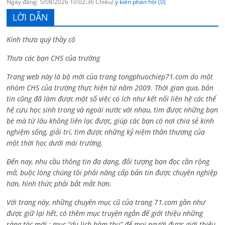
Ngày đăng: 5/08/2026 10:02:36 Chiều/
ý kiến phản hồi (0)
LỜI DẪN
Kính thưa quý thầy cô
Thưa các bạn CHS của trường
Trang web này là bộ mới của trang tongphuochiep71.com do một
nhóm CHS của trường thực hiện từ năm 2009. Thời gian qua, bản
tin cũng đã làm được một số việc có ích như kết nối liên hệ các thế
hệ cựu học sinh trong và ngoài nước với nhau, tìm được những bạn
bè mà từ lâu không liên lạc được, giúp các bạn có nơi chia sẻ kinh
nghiệm sống, giải trí, tìm được những kỷ niệm thân thương của
một thời học dưới mái trường.
Đến nay, nhu cầu thông tin đa dạng, đối tượng bạn đọc cần rộng
mở, buộc lòng chúng tôi phải nâng cấp bản tin được chuyên nghiệp
hơn, hình thức phải bắt mắt hơn.
Với trang này, những chuyên mục cũ của trang 71.com gần như
được giữ lại hết, có thêm mục truyện ngắn để giới thiệu những
sáng tác mới ; mục “du lịch hàm thụ” để mọi người được giới thiệu