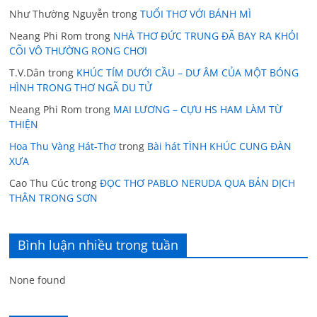
Như Thường Nguyễn
trong
TUỔI THƠ VỚI BÁNH MÌ
Neang Phi Rom
trong
NHÀ THƠ ĐỨC TRUNG ĐÃ BAY RA KHỎI
CÕI VÔ THƯỜNG RONG CHƠI
T.V.Dân
trong
KHÚC TÍM DƯỚI CẦU – DƯ ÂM CỦA MỘT BÓNG
HÌNH TRONG THƠ NGÃ DU TỬ
Neang Phi Rom
trong
MAI LƯƠNG – CỰU HS HAM LÀM TỪ
THIỆN
Hoa Thu Vàng Hát-Thơ
trong
Bài hát TÌNH KHÚC CUNG ĐÀN
XƯA
Cao Thu Cúc
trong
ĐỌC THƠ PABLO NERUDA QUA BẢN DỊCH
THÂN TRONG SƠN
Bình luận nhiều trong tuần
None found