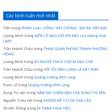
Các bình luận mới nhất
Tiến
trong
Phiếm Luận :UỐNG “XÂY-CHỪNG”, ĐÁI RA “XÂY NẠI”
Lương Minh
trong
BIỂN CÓ BAO GIỜ VƠI ĐÂU của Vương Hoài
Uyên
Trần Hoành Châu
trong
THAM QUAN PHÒNG TRANH PHƯỢNG
HỒNG.
Luong Minh
trong
RỦ NGƯỜI THÍCH CHỢ ĐI DẠO CHỢ
Trần Hoành Châu
trong
VỚI TÔI-VĨNH LONG LÀ ĐẤT PHẬT
Luong Minh
trong
Quảng trường Vĩnh Long
Franc Lê
trong
Quảng trường Vĩnh Long
Dung Thị Vân
trong
DẶM DÀI CHIÊM BAO CỦA DUNG THỊ VÂN
Nguyễn Triệu Hải
trong
KHÔNG ĐỀ 13 CỦA THÁI LÃO
Võ Văn Thắng
trong
ĐI THĂM CHÙA TIÊU