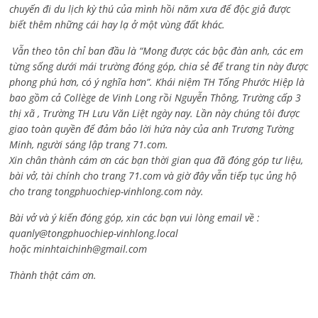
chuyến đi du lịch kỳ thú của mình hồi năm xưa để độc giả được
biết thêm những cái hay lạ ở một vùng đất khác.
Vẫn theo tôn chỉ ban đầu là “Mong được các bậc đàn anh, các em
từng sống dưới mái trường đóng góp, chia sẻ để trang tin này được
phong phú hơn, có ý nghĩa hơn”. Khái niệm TH Tống Phước Hiệp là
bao gồm cả
Collège de Vinh Long rồi Nguyễn Thông,
Trường cấp 3
thị xã , Trường TH Lưu Văn Liệt ngày nay. Lần này chúng tôi được
giao toàn quyền để đảm bảo lời hứa này của anh Trương Tường
Minh, người sáng lập trang 71.com.
Xin chân thành cám ơn các bạn thời gian qua đã đóng góp tư liệu,
bài vở, tài chính cho trang 71.com và giờ đây vẫn tiếp tục ủng hộ
cho trang tongphuochiep-vinhlong.com này.
Bài vở và ý kiến đóng góp, xin các bạn vui lòng email về :
quanly@tongphuochiep-vinhlong.local
hoặc
minhtaichinh@gmail.com
Thành thật cám ơn.