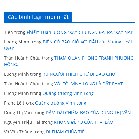
Các bình luận mới nhất
Tiến
trong
Phiếm Luận :UỐNG “XÂY-CHỪNG”, ĐÁI RA “XÂY NẠI”
Lương Minh
trong
BIỂN CÓ BAO GIỜ VƠI ĐÂU của Vương Hoài
Uyên
Trần Hoành Châu
trong
THAM QUAN PHÒNG TRANH PHƯỢNG
HỒNG.
Luong Minh
trong
RỦ NGƯỜI THÍCH CHỢ ĐI DẠO CHỢ
Trần Hoành Châu
trong
VỚI TÔI-VĨNH LONG LÀ ĐẤT PHẬT
Luong Minh
trong
Quảng trường Vĩnh Long
Franc Lê
trong
Quảng trường Vĩnh Long
Dung Thị Vân
trong
DẶM DÀI CHIÊM BAO CỦA DUNG THỊ VÂN
Nguyễn Triệu Hải
trong
KHÔNG ĐỀ 13 CỦA THÁI LÃO
Võ Văn Thắng
trong
ĐI THĂM CHÙA TIÊU