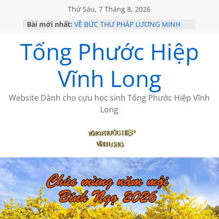
Thứ Sáu, 7 Tháng 8, 2026
Bài mới nhất:
VỀ BỨC THƯ PHÁP LƯƠNG MINH
GẶP Ở MỸ
Tống Phước Hiệp
HỌC SỬ HỒI XƯA
MỘT ĐỜI ĐI QUA NHỮNG TRANG
SÁCH
Vĩnh Long
BẤT CHỢT CỦA CHÂU LỆ DUNG
CÀ PHÊ NGẮM NÚI
Website Dành cho cựu học sinh Tống Phước Hiệp Vĩnh
Long