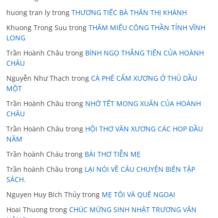
huong tran ly
trong
THƯƠNG TIẾC BÀ THÂN THỊ KHÁNH
Khuong Trong Suu
trong
THĂM MIẾU CÔNG THẦN TỈNH VĨNH
LONG
Trần Hoành Châu
trong
BÍNH NGỌ THẲNG TIẾN CỦA HOÀNH
CHÂU
Nguyễn Như Thạch
trong
CÀ PHÊ CẨM XƯƠNG Ở THỦ DẦU
MỘT
Trần Hoành Châu
trong
NHỚ TẾT MONG XUÂN CỦA HOÀNH
CHÂU
Trần Hoành Châu
trong
HỘI THƠ VĂN XƯƠNG CÁC HOP ĐẦU
NĂM
Trần hoành Cháu
trong
BÀI THƠ TIỄN MẸ
Trần hoành Châu
trong
LẠI NÓI VỀ CÂU CHUYỆN BIÊN TẬP
SÁCH.
Nguyen Huy Bích Thủy
trong
MẸ TÔI VÀ QUÊ NGOẠI
Hoai Thuong
trong
CHÚC MỪNG SINH NHẬT TRƯƠNG VĂN