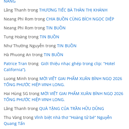
NĂNG
Lãng Thanh
trong
THƯƠNG TIẾC BÀ THÂN THỊ KHÁNH
Neang Phi Rom
trong
CHIA BUỒN CÙNG BÍCH NGỌC DIỆP
Neang Phi Rom
trong
TIN BUỒN
Tung Hoàng
trong
TIN BUỒN
Như Thường Nguyễn
trong
TIN BUỒN
Hà Phuong An
trong
TIN BUỒN
Patrice Tran
trong
Giới thiệu nhạc ghép trong clip: “Hotel
California”).
Luong Minh
trong
MỜI VIẾT GIAI PHẨM XUÂN BÍNH NGỌ 2026
TỐNG PHƯỚC HIỆP-VINH LONG.
Hai Hùng SG
trong
MỜI VIẾT GIAI PHẨM XUÂN BÍNH NGỌ 2026
TỐNG PHƯỚC HIỆP-VINH LONG.
Lãng Thanh
trong
QUÀ TẶNG CỦA TRẦN HỮU DŨNG
Thu Vàng
trong
Vĩnh biệt nhà thơ “Hoàng tử bé” Nguyễn
Quang Tấn