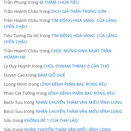
Trần Phụng
trong
ĐI THĂM CHÙA TIÊU
Trần Hoành Châu
trong
DICH GIẢ THÂN TRỌNG SƠN
Trần Hoành Châu
trong
TÍM ĐỘNG HOA VÀNG. CỦA LÃNG
UYỂN CHÂU
Tiêu Tương Dạ Vũ
trong
TÍM ĐỘNG HOA VÀNG. CỦA LÃNG
UYỂN CHÂU
Trần Hoành Châu
trong
CHÚC MỪNG SINH NHẬT TRẦN
HOÀNH HÀ
Ly Duy Huynh
trong
CHOL CHNAM THMAY ở CẦN THƠ
Duyen Cao
trong
ĐÁM GIỖ QUÊ
Luong Minh
trong
LÊNH ĐÊNH PHẬN BẠC RONG RÊU
Phan Cát Tường
trong
LÊNH ĐÊNH PHẬN BẠC RONG RÊU
Bacsi Suu
trong
NHÂN CHUYẾN THĂM VĂN MIẾU VĨNH LONG
Bacsi Suu
trong
NHÂN CHUYẾN THĂM VĂN MIẾU VĨNH LONG
Sửu
trong
KHÔNG ĐỀ 1 CỦA THÁI LÃO
Sửu
trong
NHÂN CHUYẾN THĂM VĂN MIẾU VĨNH LONG