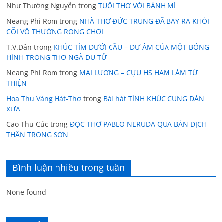
Như Thường Nguyễn
trong
TUỔI THƠ VỚI BÁNH MÌ
Neang Phi Rom
trong
NHÀ THƠ ĐỨC TRUNG ĐÃ BAY RA KHỎI
CÕI VÔ THƯỜNG RONG CHƠI
T.V.Dân
trong
KHÚC TÍM DƯỚI CẦU – DƯ ÂM CỦA MỘT BÓNG
HÌNH TRONG THƠ NGÃ DU TỬ
Neang Phi Rom
trong
MAI LƯƠNG – CỰU HS HAM LÀM TỪ
THIỆN
Hoa Thu Vàng Hát-Thơ
trong
Bài hát TÌNH KHÚC CUNG ĐÀN
XƯA
Cao Thu Cúc
trong
ĐỌC THƠ PABLO NERUDA QUA BẢN DỊCH
THÂN TRONG SƠN
Bình luận nhiều trong tuần
None found