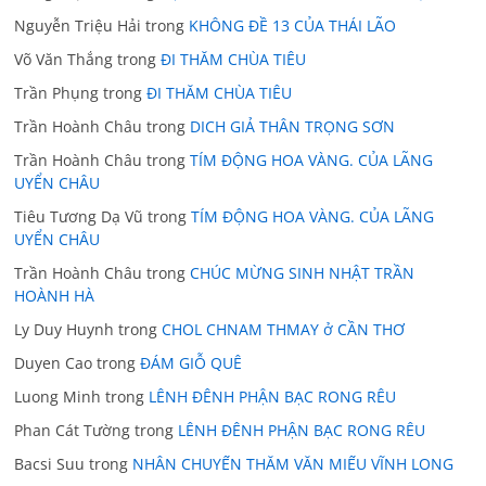
Nguyễn Triệu Hải
trong
KHÔNG ĐỀ 13 CỦA THÁI LÃO
Võ Văn Thắng
trong
ĐI THĂM CHÙA TIÊU
Trần Phụng
trong
ĐI THĂM CHÙA TIÊU
Trần Hoành Châu
trong
DICH GIẢ THÂN TRỌNG SƠN
Trần Hoành Châu
trong
TÍM ĐỘNG HOA VÀNG. CỦA LÃNG
UYỂN CHÂU
Tiêu Tương Dạ Vũ
trong
TÍM ĐỘNG HOA VÀNG. CỦA LÃNG
UYỂN CHÂU
Trần Hoành Châu
trong
CHÚC MỪNG SINH NHẬT TRẦN
HOÀNH HÀ
Ly Duy Huynh
trong
CHOL CHNAM THMAY ở CẦN THƠ
Duyen Cao
trong
ĐÁM GIỖ QUÊ
Luong Minh
trong
LÊNH ĐÊNH PHẬN BẠC RONG RÊU
Phan Cát Tường
trong
LÊNH ĐÊNH PHẬN BẠC RONG RÊU
Bacsi Suu
trong
NHÂN CHUYẾN THĂM VĂN MIẾU VĨNH LONG