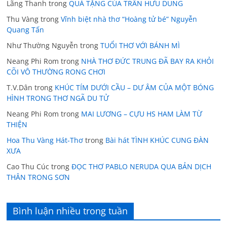
Lãng Thanh
trong
QUÀ TẶNG CỦA TRẦN HỮU DŨNG
Thu Vàng
trong
Vĩnh biệt nhà thơ “Hoàng tử bé” Nguyễn
Quang Tấn
Như Thường Nguyễn
trong
TUỔI THƠ VỚI BÁNH MÌ
Neang Phi Rom
trong
NHÀ THƠ ĐỨC TRUNG ĐÃ BAY RA KHỎI
CÕI VÔ THƯỜNG RONG CHƠI
T.V.Dân
trong
KHÚC TÍM DƯỚI CẦU – DƯ ÂM CỦA MỘT BÓNG
HÌNH TRONG THƠ NGÃ DU TỬ
Neang Phi Rom
trong
MAI LƯƠNG – CỰU HS HAM LÀM TỪ
THIỆN
Hoa Thu Vàng Hát-Thơ
trong
Bài hát TÌNH KHÚC CUNG ĐÀN
XƯA
Cao Thu Cúc
trong
ĐỌC THƠ PABLO NERUDA QUA BẢN DỊCH
THÂN TRONG SƠN
Bình luận nhiều trong tuần