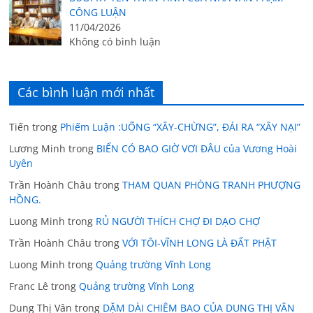
CÔNG LUẬN
11/04/2026
Không có bình luận
Các bình luận mới nhất
Tiến
trong
Phiếm Luận :UỐNG “XÂY-CHỪNG”, ĐÁI RA “XÂY NẠI”
Lương Minh
trong
BIỂN CÓ BAO GIỜ VƠI ĐÂU của Vương Hoài
Uyên
Trần Hoành Châu
trong
THAM QUAN PHÒNG TRANH PHƯỢNG
HỒNG.
Luong Minh
trong
RỦ NGƯỜI THÍCH CHỢ ĐI DẠO CHỢ
Trần Hoành Châu
trong
VỚI TÔI-VĨNH LONG LÀ ĐẤT PHẬT
Luong Minh
trong
Quảng trường Vĩnh Long
Franc Lê
trong
Quảng trường Vĩnh Long
Dung Thị Vân
trong
DẶM DÀI CHIÊM BAO CỦA DUNG THỊ VÂN