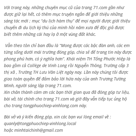
Với trang này, những chuyên mục cũ của trang 71.com gần như
được giữ lại hết, có thêm mục truyện ngắn để giới thiệu những
sáng tác mới ; mục “du lịch hàm thụ” để mọi người được giới thiệu
chuyến đi du lịch kỳ thú của mình hồi năm xưa để độc giả được
biết thêm những cái hay lạ ở một vùng đất khác.
Vẫn theo tôn chỉ ban đầu là “Mong được các bậc đàn anh, các em
từng sống dưới mái trường đóng góp, chia sẻ để trang tin này được
phong phú hơn, có ý nghĩa hơn”. Khái niệm TH Tống Phước Hiệp là
bao gồm cả
Collège de Vinh Long rồi Nguyễn Thông,
Trường cấp 3
thị xã , Trường TH Lưu Văn Liệt ngày nay. Lần này chúng tôi được
giao toàn quyền để đảm bảo lời hứa này của anh Trương Tường
Minh, người sáng lập trang 71.com.
Xin chân thành cám ơn các bạn thời gian qua đã đóng góp tư liệu,
bài vở, tài chính cho trang 71.com và giờ đây vẫn tiếp tục ủng hộ
cho trang tongphuochiep-vinhlong.com này.
Bài vở và ý kiến đóng góp, xin các bạn vui lòng email về :
quanly@tongphuochiep-vinhlong.local
hoặc
minhtaichinh@gmail.com