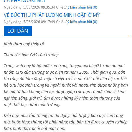
CÀ PHÊ NGẮM NÚI
Ngày đăng: 5/08/2026 09:35:34 Chiều/
ý kiến phản hồi (0)
VỀ BỨC THƯ PHÁP LƯƠNG MINH GẶP Ở MỸ
Ngày đăng: 5/08/2026 09:17:49 Chiều/
ý kiến phản hồi (0)
LỜI DẪN
Kính thưa quý thầy cô
Thưa các bạn CHS của trường
Trang web này là bộ mới của trang tongphuochiep71.com do một
nhóm CHS của trường thực hiện từ năm 2009. Thời gian qua, bản
tin cũng đã làm được một số việc có ích như kết nối liên hệ các thế
hệ cựu học sinh trong và ngoài nước với nhau, tìm được những bạn
bè mà từ lâu không liên lạc được, giúp các bạn có nơi chia sẻ kinh
nghiệm sống, giải trí, tìm được những kỷ niệm thân thương của
một thời học dưới mái trường.
Đến nay, nhu cầu thông tin đa dạng, đối tượng bạn đọc cần rộng
mở, buộc lòng chúng tôi phải nâng cấp bản tin được chuyên nghiệp
hơn, hình thức phải bắt mắt hơn.