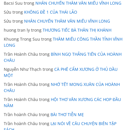
Bacsi Suu
trong
NHÂN CHUYẾN THĂM VĂN MIẾU VĨNH LONG
Sửu
trong
KHÔNG ĐỀ 1 CỦA THÁI LÃO
Sửu
trong
NHÂN CHUYẾN THĂM VĂN MIẾU VĨNH LONG
huong tran ly
trong
THƯƠNG TIẾC BÀ THÂN THỊ KHÁNH
Khuong Trong Suu
trong
THĂM MIẾU CÔNG THẦN TỈNH VĨNH
LONG
Trần Hoành Châu
trong
BÍNH NGỌ THẲNG TIẾN CỦA HOÀNH
CHÂU
Nguyễn Như Thạch
trong
CÀ PHÊ CẨM XƯƠNG Ở THỦ DẦU
MỘT
Trần Hoành Châu
trong
NHỚ TẾT MONG XUÂN CỦA HOÀNH
CHÂU
Trần Hoành Châu
trong
HỘI THƠ VĂN XƯƠNG CÁC HOP ĐẦU
NĂM
Trần hoành Cháu
trong
BÀI THƠ TIỄN MẸ
Trần hoành Châu
trong
LẠI NÓI VỀ CÂU CHUYỆN BIÊN TẬP
SÁCH.