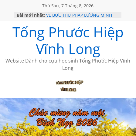
Thứ Sáu, 7 Tháng 8, 2026
Bài mới nhất:
VỀ BỨC THƯ PHÁP LƯƠNG MINH
GẶP Ở MỸ
Tống Phước Hiệp
HỌC SỬ HỒI XƯA
MỘT ĐỜI ĐI QUA NHỮNG TRANG
SÁCH
Vĩnh Long
BẤT CHỢT CỦA CHÂU LỆ DUNG
CÀ PHÊ NGẮM NÚI
Website Dành cho cựu học sinh Tống Phước Hiệp Vĩnh
Long