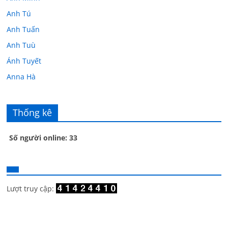
Anh Tú
Anh Tuấn
Anh Tuù
Ánh Tuyết
Anna Hà
Anth Đoàn
Âu Tú Vân
Thống kê
Bác sĩ Hoa
Số người online: 33
Bác sĩ Stephen Mak
Bác Đạt
Bác Đạt
Bạch Cúc
Lượt truy cập:
Bạch Huệ
Bạch lộ