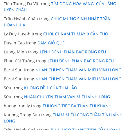
Tiêu Tương Dạ Vũ
trong
TÍM ĐỘNG HOA VÀNG. CỦA LÃNG
UYỂN CHÂU
Trần Hoành Châu
trong
CHÚC MỪNG SINH NHẬT TRẦN
HOÀNH HÀ
Ly Duy Huynh
trong
CHOL CHNAM THMAY ở CẦN THƠ
Duyen Cao
trong
ĐÁM GIỖ QUÊ
Luong Minh
trong
LÊNH ĐÊNH PHẬN BẠC RONG RÊU
Phan Cát Tường
trong
LÊNH ĐÊNH PHẬN BẠC RONG RÊU
Bacsi Suu
trong
NHÂN CHUYẾN THĂM VĂN MIẾU VĨNH LONG
Bacsi Suu
trong
NHÂN CHUYẾN THĂM VĂN MIẾU VĨNH LONG
Sửu
trong
KHÔNG ĐỀ 1 CỦA THÁI LÃO
Sửu
trong
NHÂN CHUYẾN THĂM VĂN MIẾU VĨNH LONG
huong tran ly
trong
THƯƠNG TIẾC BÀ THÂN THỊ KHÁNH
Khuong Trong Suu
trong
THĂM MIẾU CÔNG THẦN TỈNH VĨNH
LONG
Trần Hoành Châu
trong
BÍNH NGỌ THẲNG TIẾN CỦA HOÀNH