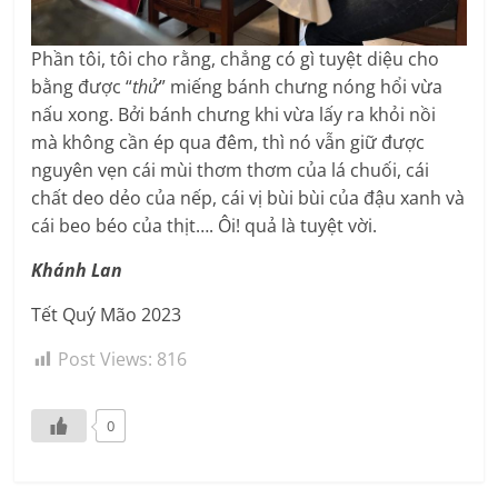
Phần tôi, tôi cho rằng, chẳng có gì tuyệt diệu cho
bằng được “
thử
” miếng bánh chưng nóng hổi vừa
nấu xong. Bởi bánh chưng khi vừa lấy ra khỏi nồi
mà không cần ép qua đêm, thì nó vẫn giữ được
nguyên vẹn cái mùi thơm thơm của lá chuối, cái
chất deo dẻo của nếp, cái vị bùi bùi của đậu xanh và
cái beo béo của thịt…. Ôi! quả là tuyệt vời.
Khánh Lan
Tết Quý Mão 2023
Post Views:
816
0