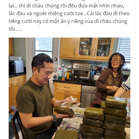
lại… thì dì cháu chúng tôi đều đưa mắt nhìn nhau,
lắc đầu và ngoét miệng cười toe…Cái lắc đầu đi theo
tiếng cười này có một ẩn ý riêng của dì cháu chúng
tôi……