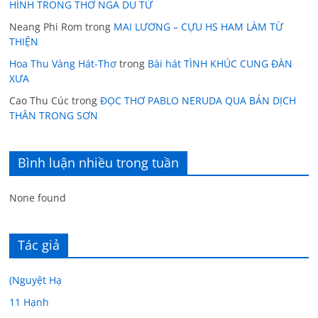
HÌNH TRONG THƠ NGÃ DU TỬ
Neang Phi Rom
trong
MAI LƯƠNG – CỰU HS HAM LÀM TỪ
THIỆN
Hoa Thu Vàng Hát-Thơ
trong
Bài hát TÌNH KHÚC CUNG ĐÀN
XƯA
Cao Thu Cúc
trong
ĐỌC THƠ PABLO NERUDA QUA BẢN DỊCH
THÂN TRONG SƠN
Bình luận nhiều trong tuần
None found
Tác giả
(Nguyệt Hạ
11 Hạnh