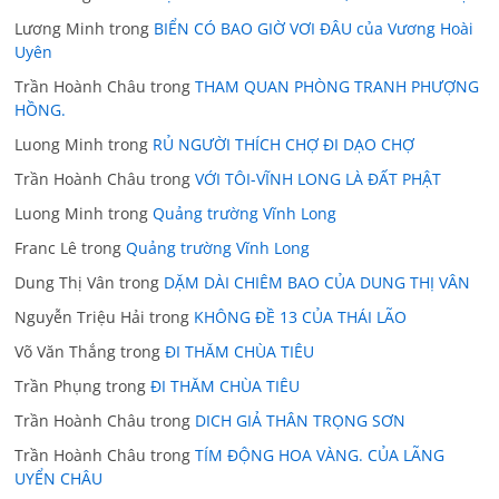
Lương Minh
trong
BIỂN CÓ BAO GIỜ VƠI ĐÂU của Vương Hoài
Uyên
Trần Hoành Châu
trong
THAM QUAN PHÒNG TRANH PHƯỢNG
HỒNG.
Luong Minh
trong
RỦ NGƯỜI THÍCH CHỢ ĐI DẠO CHỢ
Trần Hoành Châu
trong
VỚI TÔI-VĨNH LONG LÀ ĐẤT PHẬT
Luong Minh
trong
Quảng trường Vĩnh Long
Franc Lê
trong
Quảng trường Vĩnh Long
Dung Thị Vân
trong
DẶM DÀI CHIÊM BAO CỦA DUNG THỊ VÂN
Nguyễn Triệu Hải
trong
KHÔNG ĐỀ 13 CỦA THÁI LÃO
Võ Văn Thắng
trong
ĐI THĂM CHÙA TIÊU
Trần Phụng
trong
ĐI THĂM CHÙA TIÊU
Trần Hoành Châu
trong
DICH GIẢ THÂN TRỌNG SƠN
Trần Hoành Châu
trong
TÍM ĐỘNG HOA VÀNG. CỦA LÃNG
UYỂN CHÂU