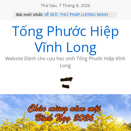
Thứ Sáu, 7 Tháng 8, 2026
Bài mới nhất:
VỀ BỨC THƯ PHÁP LƯƠNG MINH
GẶP Ở MỸ
Tống Phước Hiệp
HỌC SỬ HỒI XƯA
MỘT ĐỜI ĐI QUA NHỮNG TRANG
SÁCH
Vĩnh Long
BẤT CHỢT CỦA CHÂU LỆ DUNG
CÀ PHÊ NGẮM NÚI
Website Dành cho cựu học sinh Tống Phước Hiệp Vĩnh
Long