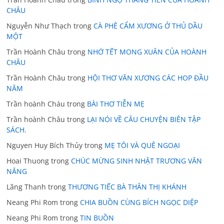
CHÂU
Nguyễn Như Thạch
trong
CÀ PHÊ CẨM XƯƠNG Ở THỦ DẦU
MỘT
Trần Hoành Châu
trong
NHỚ TẾT MONG XUÂN CỦA HOÀNH
CHÂU
Trần Hoành Châu
trong
HỘI THƠ VĂN XƯƠNG CÁC HOP ĐẦU
NĂM
Trần hoành Cháu
trong
BÀI THƠ TIỄN MẸ
Trần hoành Châu
trong
LẠI NÓI VỀ CÂU CHUYỆN BIÊN TẬP
SÁCH.
Nguyen Huy Bích Thủy
trong
MẸ TÔI VÀ QUÊ NGOẠI
Hoai Thuong
trong
CHÚC MỪNG SINH NHẬT TRƯƠNG VĂN
NĂNG
Lãng Thanh
trong
THƯƠNG TIẾC BÀ THÂN THỊ KHÁNH
Neang Phi Rom
trong
CHIA BUỒN CÙNG BÍCH NGỌC DIỆP
Neang Phi Rom
trong
TIN BUỒN