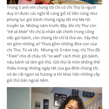
Trong 5 anh em chúng tôi chỉ có chị Thư là người
duy trì được các nghi lễ cúng giỗ tổ tiên cũng như
phong tục gói bánh chưng ngày tết mà Mẹ tôi
truyền lại. Những năm trước đây, khi chị Thư còn
“
trẻ và khỏe
” thì chị là nhân vật chính trong công
việc gói bánh, còn chúng tôi chỉ là thợ vịn. Vậy thợ
vịn gồm những ai? Thưa gồm những đứa con của
chị Thư, Tú và tôi. Nhưng từ 3 năm nay, chị Thư đã
“
Train”
cho dì cháu tôi “
so well
” cách thức gói bánh,
nấu bánh và làm giò thủ. Giò thủ là món không thể
thiếu trong những ngày tết của gia đình chúng tôi,
nó ăn rất ngon và hương vị thì khác hẳn những cây
giò thủ bán ngoài tiệm.