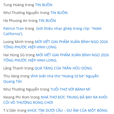
Tung Hoàng
trong
TIN BUỒN
Như Thường Nguyễn
trong
TIN BUỒN
Hà Phuong An
trong
TIN BUỒN
Patrice Tran
trong
Giới thiệu nhạc ghép trong clip: “Hotel
California”).
Luong Minh
trong
MỜI VIẾT GIAI PHẨM XUÂN BÍNH NGỌ 2026
TỐNG PHƯỚC HIỆP-VINH LONG.
Hai Hùng SG
trong
MỜI VIẾT GIAI PHẨM XUÂN BÍNH NGỌ 2026
TỐNG PHƯỚC HIỆP-VINH LONG.
Lãng Thanh
trong
QUÀ TẶNG CỦA TRẦN HỮU DŨNG
Thu Vàng
trong
Vĩnh biệt nhà thơ “Hoàng tử bé” Nguyễn
Quang Tấn
Như Thường Nguyễn
trong
TUỔI THƠ VỚI BÁNH MÌ
Neang Phi Rom
trong
NHÀ THƠ ĐỨC TRUNG ĐÃ BAY RA KHỎI
CÕI VÔ THƯỜNG RONG CHƠI
T.V.Dân
trong
KHÚC TÍM DƯỚI CẦU – DƯ ÂM CỦA MỘT BÓNG