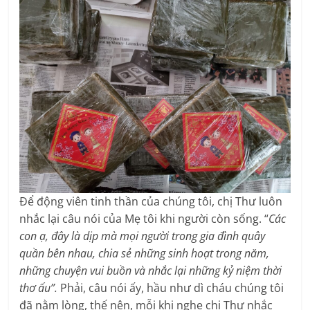
Để động viên tinh thần của chúng tôi, chị Thư luôn
nhắc lại câu nói của Mẹ tôi khi người còn sống. “
Các
con ạ, đây là dịp mà mọi người trong gia đình quây
quần bên nhau, chia sẻ những sinh hoạt trong năm,
những chuyện vui buồn và nhắc lại những kỷ niệm thời
thơ ấu”.
Phải, câu nói ấy, hầu như dì cháu chúng tôi
đã nằm lòng, thế nên, mỗi khi nghe chị Thư nhắc