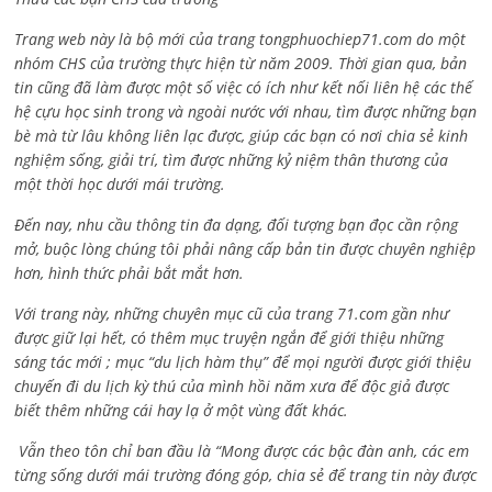
Trang web này là bộ mới của trang tongphuochiep71.com do một
nhóm CHS của trường thực hiện từ năm 2009. Thời gian qua, bản
tin cũng đã làm được một số việc có ích như kết nối liên hệ các thế
hệ cựu học sinh trong và ngoài nước với nhau, tìm được những bạn
bè mà từ lâu không liên lạc được, giúp các bạn có nơi chia sẻ kinh
nghiệm sống, giải trí, tìm được những kỷ niệm thân thương của
một thời học dưới mái trường.
Đến nay, nhu cầu thông tin đa dạng, đối tượng bạn đọc cần rộng
mở, buộc lòng chúng tôi phải nâng cấp bản tin được chuyên nghiệp
hơn, hình thức phải bắt mắt hơn.
Với trang này, những chuyên mục cũ của trang 71.com gần như
được giữ lại hết, có thêm mục truyện ngắn để giới thiệu những
sáng tác mới ; mục “du lịch hàm thụ” để mọi người được giới thiệu
chuyến đi du lịch kỳ thú của mình hồi năm xưa để độc giả được
biết thêm những cái hay lạ ở một vùng đất khác.
Vẫn theo tôn chỉ ban đầu là “Mong được các bậc đàn anh, các em
từng sống dưới mái trường đóng góp, chia sẻ để trang tin này được