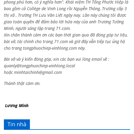
phong phú hơn, có ý nghĩa hơn”. Khái niệm TH Tống Phước Hiệp là
bao gồm cả
Collège de Vinh Long rồi Nguyễn Thông,
Trường cấp 3
thị xã , Trường TH Lưu Văn Liệt ngày nay. Lần này chúng tôi được
giao toàn quyền để đảm bảo lời hứa này của anh Trương Tường
Minh, người sáng lập trang 71.com.
Xin chân thành cám ơn các bạn thời gian qua đã đóng góp tư liệu,
bài vở, tài chính cho trang 71.com và giờ đây vẫn tiếp tục ủng hộ
cho trang tongphuochiep-vinhlong.com này.
Bài vở và ý kiến đóng góp, xin các bạn vui lòng email về :
quanly@tongphuochiep-vinhlong.local
hoặc
minhtaichinh@gmail.com
Thành thật cám ơn.
Lương Minh
Tin nhà