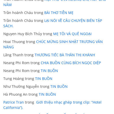
NĂM
Trần hoành Cháu
trong
BÀI THƠ TIỄN MẸ
Trần hoành Châu
trong
LẠI NÓI VỀ CÂU CHUYỆN BIÊN TẬP
SÁCH.
Nguyen Huy Bích Thủy
trong
MẸ TÔI VÀ QUÊ NGOẠI
Hoai Thuong
trong
CHÚC MỪNG SINH NHẬT TRƯƠNG VĂN
NĂNG
Lãng Thanh
trong
THƯƠNG TIẾC BÀ THÂN THỊ KHÁNH
Neang Phi Rom
trong
CHIA BUỒN CÙNG BÍCH NGỌC DIỆP
Neang Phi Rom
trong
TIN BUỒN
Tung Hoàng
trong
TIN BUỒN
Như Thường Nguyễn
trong
TIN BUỒN
Hà Phuong An
trong
TIN BUỒN
Patrice Tran
trong
Giới thiệu nhạc ghép trong clip: “Hotel
California”).