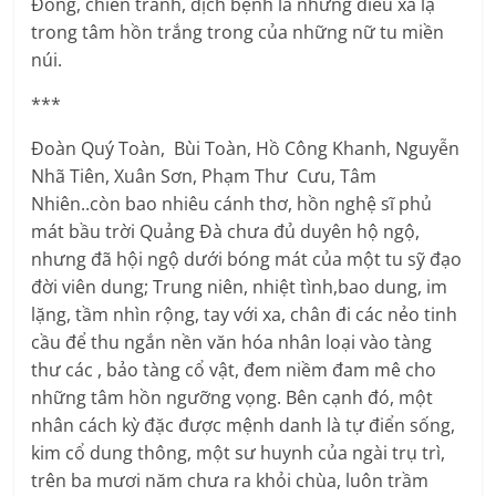
Đông, chiến tranh, dịch bệnh là những điều xa lạ
trong tâm hồn trắng trong của những nữ tu miền
núi.
***
Đoàn Quý Toàn, Bùi Toàn, Hồ Công Khanh, Nguyễn
Nhã Tiên, Xuân Sơn, Phạm Thư Cưu, Tâm
Nhiên..còn bao nhiêu cánh thơ, hồn nghệ sĩ phủ
mát bầu trời Quảng Đà chưa đủ duyên hộ ngộ,
nhưng đã hội ngộ dưới bóng mát của một tu sỹ đạo
đời viên dung; Trung niên, nhiệt tình,bao dung, im
lặng, tầm nhìn rộng, tay với xa, chân đi các nẻo tinh
cầu để thu ngắn nền văn hóa nhân loại vào tàng
thư các , bảo tàng cổ vật, đem niềm đam mê cho
những tâm hồn ngưỡng vọng. Bên cạnh đó, một
nhân cách kỳ đặc được mệnh danh là tự điển sống,
kim cổ dung thông, một sư huynh của ngài trụ trì,
trên ba mươi năm chưa ra khỏi chùa, luôn trầm