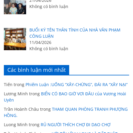
21/04/2026
Không có bình luận
BUỔI KÝ TÊN THÂN TÌNH CỦA NHÀ VĂN PHẠM
CÔNG LUẬN
11/04/2026
Không có bình luận
Các bình luận mới nhất
Tiến
trong
Phiếm Luận :UỐNG “XÂY-CHỪNG”, ĐÁI RA “XÂY NẠI”
Lương Minh
trong
BIỂN CÓ BAO GIỜ VƠI ĐÂU của Vương Hoài
Uyên
Trần Hoành Châu
trong
THAM QUAN PHÒNG TRANH PHƯỢNG
HỒNG.
Luong Minh
trong
RỦ NGƯỜI THÍCH CHỢ ĐI DẠO CHỢ