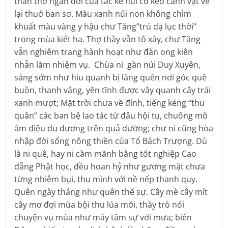
than thở ngàn đời của tắc kè núi cố kéo cảnh vật về
lại thuở ban sơ. Màu xanh núi non không chìm
khuất màu vàng y hậu chư Tăng”trú dạ lục thời”
trong mùa kiết hạ. Thợ thầy vẫn tô xây, chư Tăng
vẫn nghiêm trang hành hoạt như đàn ong kiên
nhẫn làm nhiệm vụ. Chùa ni gần núi Duy Xuyên,
sáng sớm như hiu quạnh bị lãng quên nơi góc quê
buồn, thanh vắng, yên tĩnh được vây quanh cây trái
xanh mượt; Mặt trời chưa về đỉnh, tiếng kẻng “thu
quân” các ban bệ lao tác từ đâu hội tụ, chuông mõ
âm điệu du dương trên quả đường; chư ni cũng hòa
nhập đời sống nông thiền của Tổ Bách Trượng. Dù
là ni quê, hay ni cầm mãnh bằng tốt nghiệp Cao
đẵng Phật học, đều hoan hỷ như gương mặt chưa
từng nhiễm bụi, thu mình với nề nếp thanh quy.
Quên ngày tháng như quên thế sự. Cây mè cây mít
cây mơ đợi mùa bội thu lúa mới, thầy trò nói
chuyện vụ mùa như mây tâm sự với mưa; biển