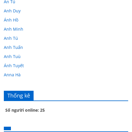
An Tú
Anh Duy
Ánh Hồ
Anh Minh
Anh Tú
Anh Tuấn
Anh Tuù
Ánh Tuyết
Anna Hà
Anth Đoàn
Âu Tú Vân
Thống kê
Bác sĩ Hoa
Số người online: 25
Bác sĩ Stephen Mak
Bác Đạt
Bác Đạt