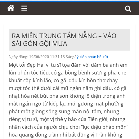
RA MIỀN TRUNG TẮM NẴNG – VÀO
SÀI GÒN GỘI MƯA
Ngày đăng: 19/06/2020 11:31:13 Sáng/
ý kiến phản hồi (0)
Một tối đẹp Hạ, vị tu sĩ tọa đàm với dăm ba anh em
lún phún tóc tiêu, có gã bồng bềnh sương pha che
khuất cặp kính lão, có gã dấu kín hồn thơ chảy
mượt tóc thề dưới cái mũ ngàn năm ghi dấu, có gã
nhạt hòa nét bút pha sơn không lộ diện trong ánh
mắt ngẩn ngơ từ kiếp lạ…mỗi gương mặt phưởng
phất một giòng sống sung mãn nội tâm, nhưng
riêng vị tu sĩ, một vị thế y báo của Tiên giới, nhưng
nhân cách của người chịu chơi “lục diệu pháp môn”
hòa quang đồng trần nhi bất đồng vị.Trần không