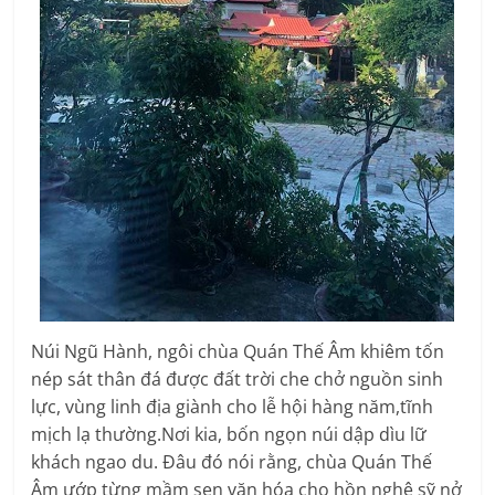
Núi Ngũ Hành, ngôi chùa Quán Thế Âm khiêm tốn
nép sát thân đá được đất trời che chở nguồn sinh
lực, vùng linh địa giành cho lễ hội hàng năm,tĩnh
mịch lạ thường.Nơi kia, bốn ngọn núi dập dìu lữ
khách ngao du. Đâu đó nói rằng, chùa Quán Thế
Âm ướp từng mầm sen văn hóa cho hồn nghệ sỹ nở