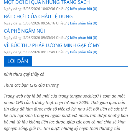
MỘT ĐỜI ĐI QUA NHỮNG TRANG SÁCH
Ngày đăng: 5/08/2026 10:02:36 Chiều/
ý kiến phản hồi (0)
BẤT CHỢT CỦA CHÂU LỆ DUNG
Ngày đăng: 5/08/2026 09:56:16 Chiều/
ý kiến phản hồi (0)
CÀ PHÊ NGẮM NÚI
Ngày đăng: 5/08/2026 09:35:34 Chiều/
ý kiến phản hồi (0)
VỀ BỨC THƯ PHÁP LƯƠNG MINH GẶP Ở MỸ
Ngày đăng: 5/08/2026 09:17:49 Chiều/
ý kiến phản hồi (0)
LỜI DẪN
Kính thưa quý thầy cô
Thưa các bạn CHS của trường
Trang web này là bộ mới của trang tongphuochiep71.com do một
nhóm CHS của trường thực hiện từ năm 2009. Thời gian qua, bản
tin cũng đã làm được một số việc có ích như kết nối liên hệ các thế
hệ cựu học sinh trong và ngoài nước với nhau, tìm được những bạn
bè mà từ lâu không liên lạc được, giúp các bạn có nơi chia sẻ kinh
nghiệm sống, giải trí, tìm được những kỷ niệm thân thương của