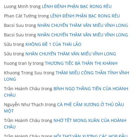
Luong Minh
trong
LÊNH ĐÊNH PHẬN BẠC RONG RÊU
Phan Cát Tường
trong
LÊNH ĐÊNH PHẬN BẠC RONG RÊU
Bacsi Suu
trong
NHÂN CHUYẾN THĂM VĂN MIẾU VĨNH LONG
Bacsi Suu
trong
NHÂN CHUYẾN THĂM VĂN MIẾU VĨNH LONG
Sửu
trong
KHÔNG ĐỀ 1 CỦA THÁI LÃO
Sửu
trong
NHÂN CHUYẾN THĂM VĂN MIẾU VĨNH LONG
huong tran ly
trong
THƯƠNG TIẾC BÀ THÂN THỊ KHÁNH
Khuong Trong Suu
trong
THĂM MIẾU CÔNG THẦN TỈNH VĨNH
LONG
Trần Hoành Châu
trong
BÍNH NGỌ THẲNG TIẾN CỦA HOÀNH
CHÂU
Nguyễn Như Thạch
trong
CÀ PHÊ CẨM XƯƠNG Ở THỦ DẦU
MỘT
Trần Hoành Châu
trong
NHỚ TẾT MONG XUÂN CỦA HOÀNH
CHÂU
Trần Hoành Châu
trong
HỘI THƠ VĂN XƯƠNG CÁC HOP ĐẦU