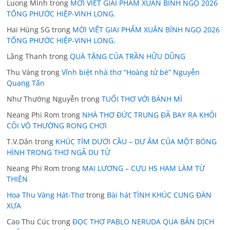
Luong Minh
trong
MỜI VIẾT GIAI PHẨM XUÂN BÍNH NGỌ 2026
TỐNG PHƯỚC HIỆP-VINH LONG.
Hai Hùng SG
trong
MỜI VIẾT GIAI PHẨM XUÂN BÍNH NGỌ 2026
TỐNG PHƯỚC HIỆP-VINH LONG.
Lãng Thanh
trong
QUÀ TẶNG CỦA TRẦN HỮU DŨNG
Thu Vàng
trong
Vĩnh biệt nhà thơ “Hoàng tử bé” Nguyễn
Quang Tấn
Như Thường Nguyễn
trong
TUỔI THƠ VỚI BÁNH MÌ
Neang Phi Rom
trong
NHÀ THƠ ĐỨC TRUNG ĐÃ BAY RA KHỎI
CÕI VÔ THƯỜNG RONG CHƠI
T.V.Dân
trong
KHÚC TÍM DƯỚI CẦU – DƯ ÂM CỦA MỘT BÓNG
HÌNH TRONG THƠ NGÃ DU TỬ
Neang Phi Rom
trong
MAI LƯƠNG – CỰU HS HAM LÀM TỪ
THIỆN
Hoa Thu Vàng Hát-Thơ
trong
Bài hát TÌNH KHÚC CUNG ĐÀN
XƯA
Cao Thu Cúc
trong
ĐỌC THƠ PABLO NERUDA QUA BẢN DỊCH