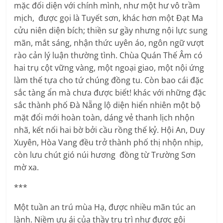
mặc đối diện với chính mình, như một hư vô trầm
mịch, được gọi là Tuyết sơn, khác hơn một Đạt Ma
cửu niên diện bích; thiền sư gầy nhưng nội lực sung
mãn, mắt sáng, nhận thức uyên áo, ngôn ngữ vượt
rào cản lý luận thường tình. Chùa Quán Thế Âm có
hai trụ cột vững vàng, một ngoại giao, một nội ứng
làm thế tựa cho tứ chúng đồng tu. Còn bao cái đặc
sắc tàng ẩn mà chưa được biết! khác với những đặc
sắc thành phố Đà Nẵng lộ diện hiển nhiên một bộ
mặt đổi mới hoàn toàn, dáng vẻ thanh lịch nhộn
nhã, kết nối hai bờ bởi cầu rồng thế kỷ. Hội An, Duy
Xuyên, Hòa Vang đều trở thành phố thị nhộn nhịp,
còn lưu chút gió núi hương đồng từ Trường Sơn
mờ xa.
***
Một tuần an trú mùa Hạ, được nhiều mãn túc an
lành. Niềm ưu ái của thầy trụ trì như được gội