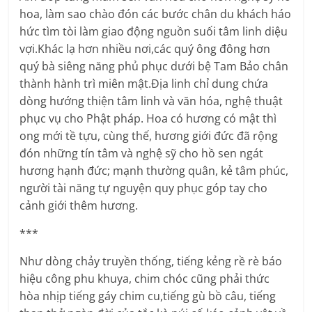
hoa, làm sao chào đón các bước chân du khách háo
hức tìm tòi làm giao động nguồn suối tâm linh diệu
vợi.Khác lạ hơn nhiều nơi,các quý ông đông hơn
quý bà siêng năng phủ phục dưới bệ Tam Bảo chân
thành hành trì miên mật.Địa linh chỉ dung chứa
dòng hướng thiện tâm linh và văn hóa, nghệ thuật
phục vụ cho Phật pháp. Hoa có hương có mật thì
ong mới tề tựu, cùng thế, hương giới đức đã rộng
đón những tín tâm và nghệ sỹ cho hồ sen ngát
hương hạnh đức; mạnh thường quân, kẻ tâm phúc,
người tài năng tự nguyện quy phục góp tay cho
cảnh giới thêm hương.
***
Như dòng chảy truyền thống, tiếng kẻng rề rè báo
hiệu công phu khuya, chim chóc cũng phải thức
hòa nhịp tiếng gáy chim cu,tiếng gù bồ câu, tiếng