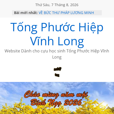
Thứ Sáu, 7 Tháng 8, 2026
Bài mới nhất:
VỀ BỨC THƯ PHÁP LƯƠNG MINH
GẶP Ở MỸ
Tống Phước Hiệp
HỌC SỬ HỒI XƯA
MỘT ĐỜI ĐI QUA NHỮNG TRANG
SÁCH
Vĩnh Long
BẤT CHỢT CỦA CHÂU LỆ DUNG
CÀ PHÊ NGẮM NÚI
Website Dành cho cựu học sinh Tống Phước Hiệp Vĩnh
Long