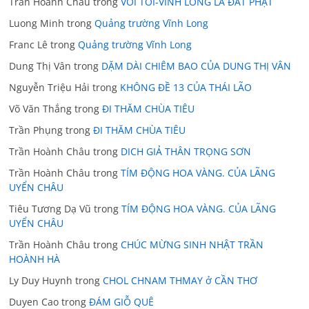
Trần Hoành Châu
trong
VỚI TÔI-VĨNH LONG LÀ ĐẤT PHẬT
Luong Minh
trong
Quảng trường Vĩnh Long
Franc Lê
trong
Quảng trường Vĩnh Long
Dung Thị Vân
trong
DẶM DÀI CHIÊM BAO CỦA DUNG THỊ VÂN
Nguyễn Triệu Hải
trong
KHÔNG ĐỀ 13 CỦA THÁI LÃO
Võ Văn Thắng
trong
ĐI THĂM CHÙA TIÊU
Trần Phụng
trong
ĐI THĂM CHÙA TIÊU
Trần Hoành Châu
trong
DICH GIẢ THÂN TRỌNG SƠN
Trần Hoành Châu
trong
TÍM ĐỘNG HOA VÀNG. CỦA LÃNG
UYỂN CHÂU
Tiêu Tương Dạ Vũ
trong
TÍM ĐỘNG HOA VÀNG. CỦA LÃNG
UYỂN CHÂU
Trần Hoành Châu
trong
CHÚC MỪNG SINH NHẬT TRẦN
HOÀNH HÀ
Ly Duy Huynh
trong
CHOL CHNAM THMAY ở CẦN THƠ
Duyen Cao
trong
ĐÁM GIỖ QUÊ