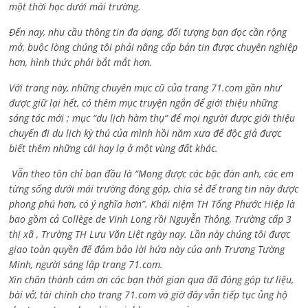
một thời học dưới mái trường.
Đến nay, nhu cầu thông tin đa dạng, đối tượng bạn đọc cần rộng
mở, buộc lòng chúng tôi phải nâng cấp bản tin được chuyên nghiệp
hơn, hình thức phải bắt mắt hơn.
Với trang này, những chuyên mục cũ của trang 71.com gần như
được giữ lại hết, có thêm mục truyện ngắn để giới thiệu những
sáng tác mới ; mục “du lịch hàm thụ” để mọi người được giới thiệu
chuyến đi du lịch kỳ thú của mình hồi năm xưa để độc giả được
biết thêm những cái hay lạ ở một vùng đất khác.
Vẫn theo tôn chỉ ban đầu là “Mong được các bậc đàn anh, các em
từng sống dưới mái trường đóng góp, chia sẻ để trang tin này được
phong phú hơn, có ý nghĩa hơn”. Khái niệm TH Tống Phước Hiệp là
bao gồm cả
Collège de Vinh Long rồi Nguyễn Thông,
Trường cấp 3
thị xã , Trường TH Lưu Văn Liệt ngày nay. Lần này chúng tôi được
giao toàn quyền để đảm bảo lời hứa này của anh Trương Tường
Minh, người sáng lập trang 71.com.
Xin chân thành cám ơn các bạn thời gian qua đã đóng góp tư liệu,
bài vở, tài chính cho trang 71.com và giờ đây vẫn tiếp tục ủng hộ