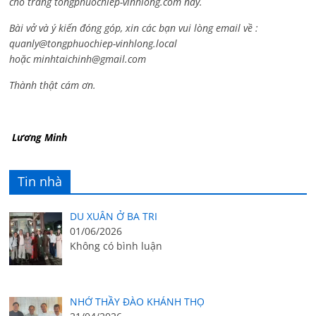
cho trang tongphuochiep-vinhlong.com này.
Bài vở và ý kiến đóng góp, xin các bạn vui lòng email về :
quanly@tongphuochiep-vinhlong.local
hoặc
minhtaichinh@gmail.com
Thành thật cám ơn.
Lương Minh
Tin nhà
DU XUÂN Ở BA TRI
01/06/2026
Không có bình luận
NHỚ THẦY ĐÀO KHÁNH THỌ