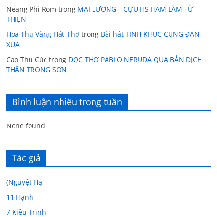
Neang Phi Rom
trong
MAI LƯƠNG – CỰU HS HAM LÀM TỪ
THIỆN
Hoa Thu Vàng Hát-Thơ
trong
Bài hát TÌNH KHÚC CUNG ĐÀN
XƯA
Cao Thu Cúc
trong
ĐỌC THƠ PABLO NERUDA QUA BẢN DỊCH
THÂN TRONG SƠN
Bình luận nhiều trong tuần
None found
Tác giả
(Nguyệt Hạ
11 Hạnh
7 Kiều Trinh