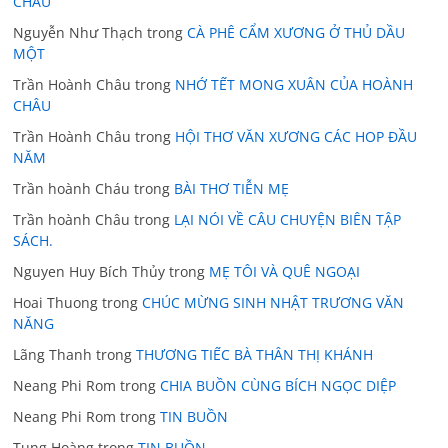
CHÂU
Nguyễn Như Thạch
trong
CÀ PHÊ CẨM XƯƠNG Ở THỦ DẦU
MỘT
Trần Hoành Châu
trong
NHỚ TẾT MONG XUÂN CỦA HOÀNH
CHÂU
Trần Hoành Châu
trong
HỘI THƠ VĂN XƯƠNG CÁC HOP ĐẦU
NĂM
Trần hoành Cháu
trong
BÀI THƠ TIỄN MẸ
Trần hoành Châu
trong
LẠI NÓI VỀ CÂU CHUYỆN BIÊN TẬP
SÁCH.
Nguyen Huy Bích Thủy
trong
MẸ TÔI VÀ QUÊ NGOẠI
Hoai Thuong
trong
CHÚC MỪNG SINH NHẬT TRƯƠNG VĂN
NĂNG
Lãng Thanh
trong
THƯƠNG TIẾC BÀ THÂN THỊ KHÁNH
Neang Phi Rom
trong
CHIA BUỒN CÙNG BÍCH NGỌC DIỆP
Neang Phi Rom
trong
TIN BUỒN
Tung Hoàng
trong
TIN BUỒN