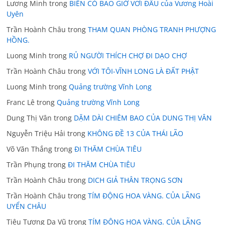
Lương Minh
trong
BIỂN CÓ BAO GIỜ VƠI ĐÂU của Vương Hoài
Uyên
Trần Hoành Châu
trong
THAM QUAN PHÒNG TRANH PHƯỢNG
HỒNG.
Luong Minh
trong
RỦ NGƯỜI THÍCH CHỢ ĐI DẠO CHỢ
Trần Hoành Châu
trong
VỚI TÔI-VĨNH LONG LÀ ĐẤT PHẬT
Luong Minh
trong
Quảng trường Vĩnh Long
Franc Lê
trong
Quảng trường Vĩnh Long
Dung Thị Vân
trong
DẶM DÀI CHIÊM BAO CỦA DUNG THỊ VÂN
Nguyễn Triệu Hải
trong
KHÔNG ĐỀ 13 CỦA THÁI LÃO
Võ Văn Thắng
trong
ĐI THĂM CHÙA TIÊU
Trần Phụng
trong
ĐI THĂM CHÙA TIÊU
Trần Hoành Châu
trong
DICH GIẢ THÂN TRỌNG SƠN
Trần Hoành Châu
trong
TÍM ĐỘNG HOA VÀNG. CỦA LÃNG
UYỂN CHÂU
Tiêu Tương Dạ Vũ
trong
TÍM ĐỘNG HOA VÀNG. CỦA LÃNG