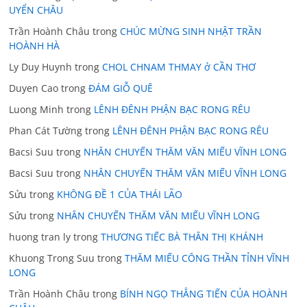
UYỂN CHÂU
Trần Hoành Châu
trong
CHÚC MỪNG SINH NHẬT TRẦN
HOÀNH HÀ
Ly Duy Huynh
trong
CHOL CHNAM THMAY ở CẦN THƠ
Duyen Cao
trong
ĐÁM GIỖ QUÊ
Luong Minh
trong
LÊNH ĐÊNH PHẬN BẠC RONG RÊU
Phan Cát Tường
trong
LÊNH ĐÊNH PHẬN BẠC RONG RÊU
Bacsi Suu
trong
NHÂN CHUYẾN THĂM VĂN MIẾU VĨNH LONG
Bacsi Suu
trong
NHÂN CHUYẾN THĂM VĂN MIẾU VĨNH LONG
Sửu
trong
KHÔNG ĐỀ 1 CỦA THÁI LÃO
Sửu
trong
NHÂN CHUYẾN THĂM VĂN MIẾU VĨNH LONG
huong tran ly
trong
THƯƠNG TIẾC BÀ THÂN THỊ KHÁNH
Khuong Trong Suu
trong
THĂM MIẾU CÔNG THẦN TỈNH VĨNH
LONG
Trần Hoành Châu
trong
BÍNH NGỌ THẲNG TIẾN CỦA HOÀNH