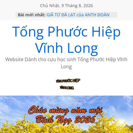
Chủ Nhật, 9 Tháng 8, 2026
Bài mới nhất:
GIÃ TỪ ĐÀ LẠT của ANTH ĐOÀN
SÀI GÒN – HÒN NGỌC VIỄN ĐÔNG
Tống Phước Hiệp
KHÔNG ĐỀ 20 CỦA THÁI LÃO
KHÔNG ĐỀ 19 CỦA THÁI LÃO
CHÙM THƠ CỦA BÍCH HÀ
Vĩnh Long
Website Dành cho cựu học sinh Tống Phước Hiệp Vĩnh
Long