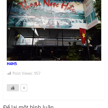
H4H5
Post Views:
957
0
Để lại một bình luận