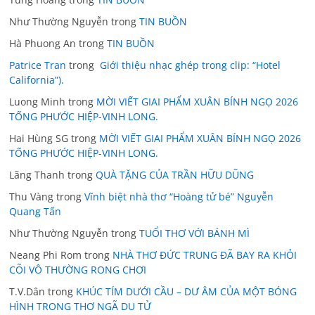
Như Thường Nguyễn
trong
TIN BUỒN
Hà Phuong An
trong
TIN BUỒN
Patrice Tran
trong
Giới thiệu nhạc ghép trong clip: “Hotel
California”).
Luong Minh
trong
MỜI VIẾT GIAI PHẨM XUÂN BÍNH NGỌ 2026
TỐNG PHƯỚC HIỆP-VINH LONG.
Hai Hùng SG
trong
MỜI VIẾT GIAI PHẨM XUÂN BÍNH NGỌ 2026
TỐNG PHƯỚC HIỆP-VINH LONG.
Lãng Thanh
trong
QUÀ TẶNG CỦA TRẦN HỮU DŨNG
Thu Vàng
trong
Vĩnh biệt nhà thơ “Hoàng tử bé” Nguyễn
Quang Tấn
Như Thường Nguyễn
trong
TUỔI THƠ VỚI BÁNH MÌ
Neang Phi Rom
trong
NHÀ THƠ ĐỨC TRUNG ĐÃ BAY RA KHỎI
CÕI VÔ THƯỜNG RONG CHƠI
T.V.Dân
trong
KHÚC TÍM DƯỚI CẦU – DƯ ÂM CỦA MỘT BÓNG
HÌNH TRONG THƠ NGÃ DU TỬ