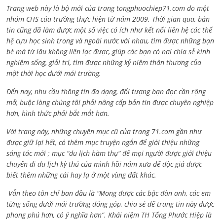
Trang web này là bộ mới của trang tongphuochiep71.com do một
nhóm CHS của trường thực hiện từ năm 2009. Thời gian qua, bản
tin cũng đã làm được một số việc có ích như kết nối liên hệ các thế
hệ cựu học sinh trong và ngoài nước với nhau, tìm được những bạn
bè mà từ lâu không liên lạc được, giúp các bạn có nơi chia sẻ kinh
nghiệm sống, giải trí, tìm được những kỷ niệm thân thương của
một thời học dưới mái trường.
Đến nay, nhu cầu thông tin đa dạng, đối tượng bạn đọc cần rộng
mở, buộc lòng chúng tôi phải nâng cấp bản tin được chuyên nghiệp
hơn, hình thức phải bắt mắt hơn.
Với trang này, những chuyên mục cũ của trang 71.com gần như
được giữ lại hết, có thêm mục truyện ngắn để giới thiệu những
sáng tác mới ; mục “du lịch hàm thụ” để mọi người được giới thiệu
chuyến đi du lịch kỳ thú của mình hồi năm xưa để độc giả được
biết thêm những cái hay lạ ở một vùng đất khác.
Vẫn theo tôn chỉ ban đầu là “Mong được các bậc đàn anh, các em
từng sống dưới mái trường đóng góp, chia sẻ để trang tin này được
phong phú hơn, có ý nghĩa hơn”. Khái niệm TH Tống Phước Hiệp là