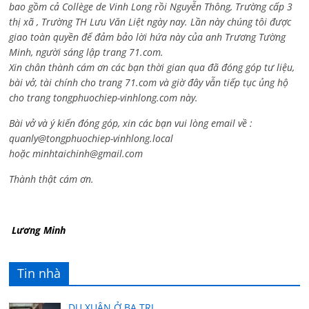
bao gồm cả
Collège de Vinh Long rồi Nguyễn Thông,
Trường cấp 3
thị xã , Trường TH Lưu Văn Liệt ngày nay. Lần này chúng tôi được
giao toàn quyền để đảm bảo lời hứa này của anh Trương Tường
Minh, người sáng lập trang 71.com.
Xin chân thành cám ơn các bạn thời gian qua đã đóng góp tư liệu,
bài vở, tài chính cho trang 71.com và giờ đây vẫn tiếp tục ủng hộ
cho trang tongphuochiep-vinhlong.com này.
Bài vở và ý kiến đóng góp, xin các bạn vui lòng email về :
quanly@tongphuochiep-vinhlong.local
hoặc
minhtaichinh@gmail.com
Thành thật cám ơn.
Lương Minh
Tin nhà
DU XUÂN Ở BA TRI