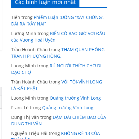
Các bình luận mới nhất
Tiến
trong
Phiếm Luận :UỐNG “XÂY-CHỪNG”,
ĐÁI RA “XÂY NẠI”
Lương Minh
trong
BIỂN CÓ BAO GIỜ VƠI ĐÂU
của Vương Hoài Uyên
Trần Hoành Châu
trong
THAM QUAN PHÒNG
TRANH PHƯỢNG HỒNG.
Luong Minh
trong
RỦ NGƯỜI THÍCH CHỢ ĐI
DẠO CHỢ
Trần Hoành Châu
trong
VỚI TÔI-VĨNH LONG
LÀ ĐẤT PHẬT
Luong Minh
trong
Quảng trường Vĩnh Long
Franc Lê
trong
Quảng trường Vĩnh Long
Dung Thị Vân
trong
DẶM DÀI CHIÊM BAO CỦA
DUNG THỊ VÂN
Nguyễn Triệu Hải
trong
KHÔNG ĐỀ 13 CỦA