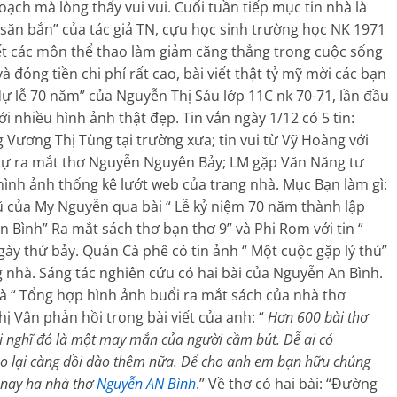
oạch mà lòng thấy vui vui. Cuối tuần tiếp mục tin nhà là
à săn bắn” của tác giả TN, cựu học sinh trường học NK 1971
iết các môn thể thao làm giảm căng thẳng trong cuộc sống
à đóng tiền chi phí rất cao, bài viết thật tỷ mỹ mời các bạn
 dự lễ 70 năm” của Nguyễn Thị Sáu lớp 11C nk 70-71, lần đầu
ới nhiều hình ảnh thật đẹp. Tin vắn ngày 1/12 có 5 tin:
ương Thị Tùng tại trường xưa; tin vui từ Vỹ Hoàng với
ự ra mắt thơ Nguyễn Nguyên Bảy; LM gặp Văn Năng tư
 hình ảnh thống kê lướt web của trang nhà. Mục Bạn làm gì:
cũ của My Nguyễn qua bài “ Lễ kỷ niệm 70 năm thành lập
 Bình” Ra mắt sách thơ bạn thơ 9” và Phi Rom với tin “
ày thứ bảy. Quán Cà phê có tin ảnh “ Một cuộc gặp lý thú”
 nhà. Sáng tác nghiên cứu có hai bài của Nguyễn An Bình.
và “ Tổng hợp hình ảnh buổi ra mắt sách của nhà thơ
 Vân phản hồi trong bài viết của anh: “
Hơn 600 bài thơ
i nghĩ đó là một may mắn của người cầm bút. Dễ ai có
ạo lại càng dồi dào thêm nữa. Để cho anh em bạn hữu chúng
 nay ha nhà thơ
Nguyễn AN Bình
.” Về thơ có hai bài: “Đường