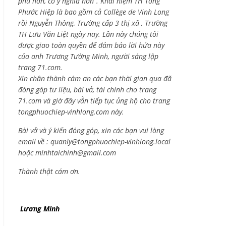
phú hơn, có ý nghĩa hơn”. Khái niệm TH Tống
Phước Hiệp là bao gồm cả
Collège de Vinh Long
rồi Nguyễn Thông,
Trường cấp 3 thị xã , Trường
TH Lưu Văn Liệt ngày nay. Lần này chúng tôi
được giao toàn quyền để đảm bảo lời hứa này
của anh Trương Tường Minh, người sáng lập
trang 71.com.
Xin chân thành cám ơn các bạn thời gian qua đã
đóng góp tư liệu, bài vở, tài chính cho trang
71.com và giờ đây vẫn tiếp tục ủng hộ cho trang
tongphuochiep-vinhlong.com này.
Bài vở và ý kiến đóng góp, xin các bạn vui lòng
email về :
quanly@tongphuochiep-vinhlong.local
hoặc
minhtaichinh@gmail.com
Thành thật cám ơn.
Lương Minh