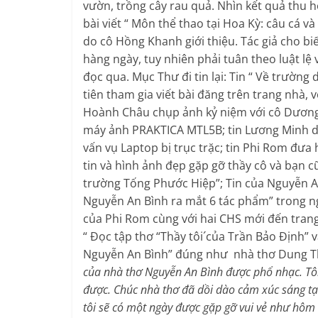
vườn, trồng cây rau quả. Nhìn kết quả thu h
bài viết “ Môn thể thao tại Hoa Kỳ: câu cá v
do cô Hồng Khanh giới thiệu. Tác giả cho b
hàng ngày, tuy nhiên phải tuân theo luật lệ v
đọc qua. Mục Thư đi tin lại: Tin “ Về trường
tiên tham gia viết bài đăng trên trang nhà, v
Hoành Châu chụp ảnh kỷ niệm với cô Dương V
máy ảnh PRAKTICA MTL5B; tin Lương Minh d
vấn vụ Laptop bị trục trặc; tin Phi Rom đưa
tin và hình ảnh đẹp gặp gỡ thầy cô và bạn 
trường Tống Phước Hiệp”; Tin của Nguyễn An
Nguyễn An Bình ra mắt 6 tác phẩm” trong ng
của Phi Rom cùng với hai CHS mới đến trang
“ Đọc tập thơ “Thầy tôi´của Trần Bảo Định” 
Nguyễn An Bình” đúng như nhà thơ Dung Thị
của nhà thơ Nguyễn An Bình được phổ nhạc. Tô
được.
Chúc nhà thơ đã dồi dào cảm xúc sáng t
tôi sẽ có một ngày được gặp gỡ vui vẻ như hôm