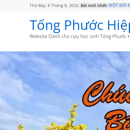
Thứ Bảy, 8 Tháng 8, 2026
Bài mới nhất:
MỘT ĐỜI 
SÁCH
KHÔNG ĐỀ 
Tống Phước Hiệ
CHÙM THƠ
GIÃ TỪ ĐÀ
HỌC SỬ H
Website Dành cho cựu học sinh Tống Phước H