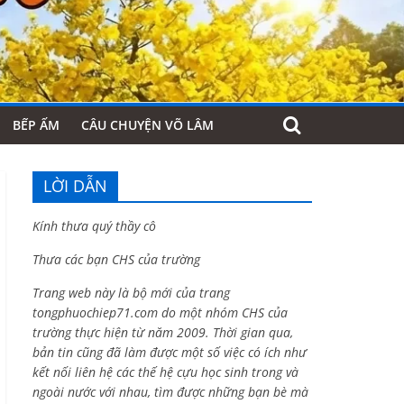
BẾP ẤM
CÂU CHUYỆN VÕ LÂM
LỜI DẪN
Kính thưa quý thầy cô
Thưa các bạn CHS của trường
Trang web này là bộ mới của trang
tongphuochiep71.com do một nhóm CHS của
trường thực hiện từ năm 2009. Thời gian qua,
bản tin cũng đã làm được một số việc có ích như
kết nối liên hệ các thế hệ cựu học sinh trong và
ngoài nước với nhau, tìm được những bạn bè mà