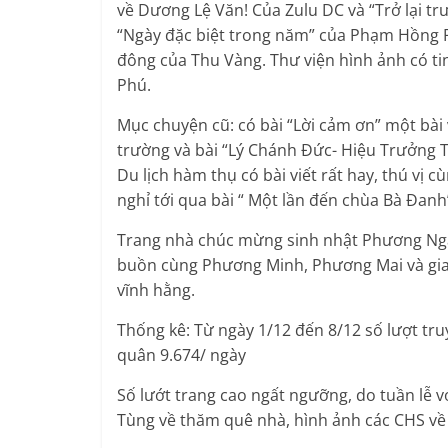
về Dương Lệ Văn! Của Zulu DC và “Trở lại tr
“Ngày đặc biệt trong năm” của Phạm Hồng P
đông của Thu Vàng. Thư viện hình ảnh có ti
Phú.
Mục chuyện cũ: có bài “Lời cảm ơn” một bài 
trường và bài “Lý Chánh Đức- Hiệu Trưởng
Du lịch hàm thụ có bài viết rất hay, thú vị 
nghỉ tới qua bài “ Một lần đến chùa Bà Đan
Trang nhà chúc mừng sinh nhật Phương Nga 
buồn cùng Phương Minh, Phương Mai và gia 
vĩnh hằng.
Thống kê: Từ ngày 1/12 đến 8/12 số lượt tru
quân 9.674/ ngày
Số lướt trang cao ngất ngưỡng, do tuần lễ vớ
Tùng về thăm quê nhà, hình ảnh các CHS về