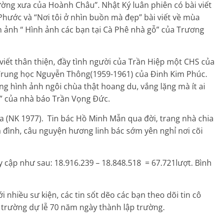
ường xưa của Hoành Châu”. Nhật Ký luân phiên có bài viết
hước và “Nơi tôi ở nhìn buồn mà đẹp” bài viết về mùa
n ảnh “ Hình ảnh các bạn tại Cà Phê nhà gỗ” của Trương
viết thân thiện, đầy tình người của Trần Hiệp một CHS của
 Trung học Nguyễn Thông(1959-1961) của Đinh Kim Phúc.
cùng hình ảnh ngôi chùa thật hoang du, vắng lặng mà ít ai
h” của nhà báo Trần Vọng Đức.
(NK 1977). Tin bác Hồ Minh Mẫn qua đời, trang nhà chia
đình, câu nguyện hương linh bác sớm yên nghỉ nơi cõi
y cập như sau: 18.916.239 – 18.848.518 = 67.721lượt. Bình
i nhiều sư kiện, các tin sốt dẽo các bạn theo dõi tin cô
 trường dự lễ 70 năm ngày thành lập trường.