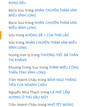
RONG RÊU
Bacsi Suu
trong
NHÂN CHUYẾN THĂM VĂN
MIẾU VĨNH LONG
Bacsi Suu
trong
NHÂN CHUYẾN THĂM VĂN
MIẾU VĨNH LONG
Sửu
trong
KHÔNG ĐỀ 1 CỦA THÁI LÃO
Sửu
trong
NHÂN CHUYẾN THĂM VĂN MIẾU
VĨNH LONG
huong tran ly
trong
THƯƠNG TIẾC BÀ THÂN
THỊ KHÁNH
Khuong Trong Suu
trong
THĂM MIẾU CÔNG
THẦN TỈNH VĨNH LONG
Trần Hoành Châu
trong
BÍNH NGỌ THẲNG
TIẾN CỦA HOÀNH CHÂU
Nguyễn Như Thạch
trong
CÀ PHÊ CẨM
XƯƠNG Ở THỦ DẦU MỘT
Trần Hoành Châu
trong
NHỚ TẾT MONG