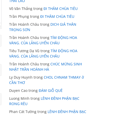
THÁI LÃO
Võ Văn Thắng
trong
ĐI THĂM CHÙA TIÊU
Trần Phụng
trong
ĐI THĂM CHÙA TIÊU
Trần Hoành Châu
trong
DICH GIẢ THÂN
TRỌNG SƠN
Trần Hoành Châu
trong
TÍM ĐỘNG HOA
VÀNG. CỦA LÃNG UYỂN CHÂU
Tiêu Tương Dạ Vũ
trong
TÍM ĐỘNG HOA
VÀNG. CỦA LÃNG UYỂN CHÂU
Trần Hoành Châu
trong
CHÚC MỪNG SINH
NHẬT TRẦN HOÀNH HÀ
Ly Duy Huynh
trong
CHOL CHNAM THMAY ở
CẦN THƠ
Duyen Cao
trong
ĐÁM GIỖ QUÊ
Luong Minh
trong
LÊNH ĐÊNH PHẬN BẠC
RONG RÊU
Phan Cát Tường
trong
LÊNH ĐÊNH PHẬN BẠC