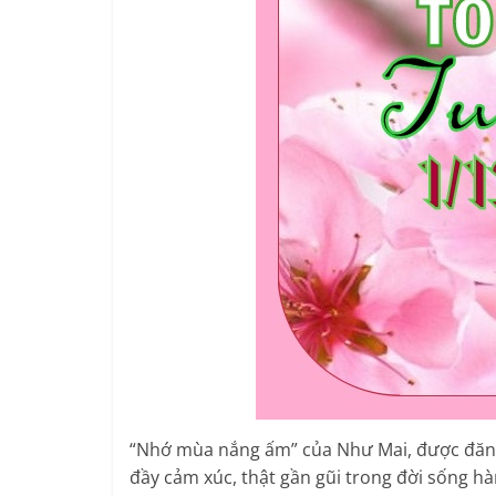
“Nhớ mùa nắng ấm” của Như Mai, được đăng t
đầy cảm xúc, thật gần gũi trong đời sống h