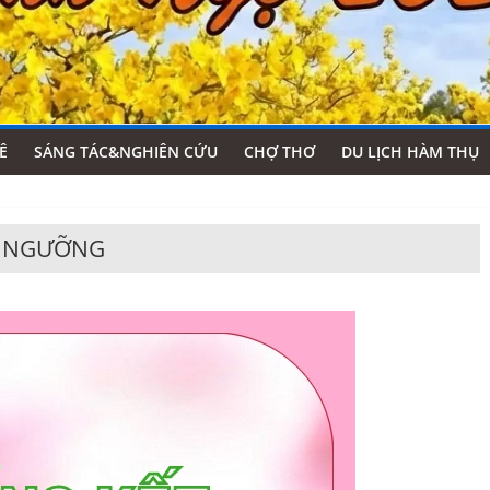
Ê
SÁNG TÁC&NGHIÊN CỨU
CHỢ THƠ
DU LỊCH HÀM THỤ
T NGƯỠNG