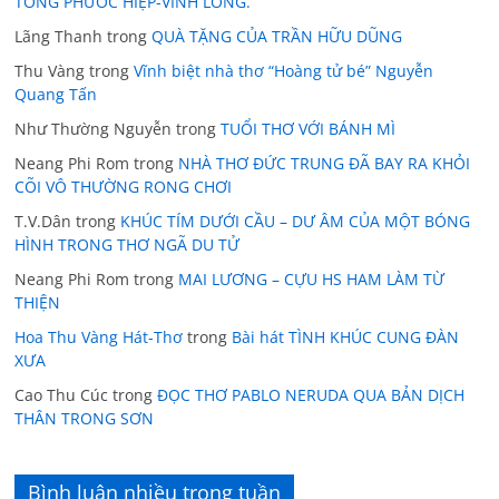
TỐNG PHƯỚC HIỆP-VINH LONG.
Lãng Thanh
trong
QUÀ TẶNG CỦA TRẦN HỮU DŨNG
Thu Vàng
trong
Vĩnh biệt nhà thơ “Hoàng tử bé” Nguyễn
Quang Tấn
Như Thường Nguyễn
trong
TUỔI THƠ VỚI BÁNH MÌ
Neang Phi Rom
trong
NHÀ THƠ ĐỨC TRUNG ĐÃ BAY RA KHỎI
CÕI VÔ THƯỜNG RONG CHƠI
T.V.Dân
trong
KHÚC TÍM DƯỚI CẦU – DƯ ÂM CỦA MỘT BÓNG
HÌNH TRONG THƠ NGÃ DU TỬ
Neang Phi Rom
trong
MAI LƯƠNG – CỰU HS HAM LÀM TỪ
THIỆN
Hoa Thu Vàng Hát-Thơ
trong
Bài hát TÌNH KHÚC CUNG ĐÀN
XƯA
Cao Thu Cúc
trong
ĐỌC THƠ PABLO NERUDA QUA BẢN DỊCH
THÂN TRONG SƠN
Bình luận nhiều trong tuần