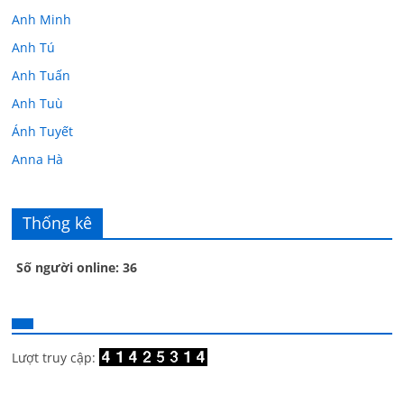
Anh Minh
Anh Tú
Anh Tuấn
Anh Tuù
Ánh Tuyết
Anna Hà
Anth Đoàn
Âu Tú Vân
Thống kê
Bác sĩ Hoa
Số người online: 36
Bác sĩ Stephen Mak
Bác Đạt
Bác Đạt
Bạch Cúc
Lượt truy cập:
Bạch Huệ