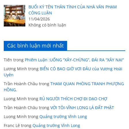
BUỔI KÝ TÊN THÂN TÌNH CỦA NHÀ VĂN PHẠM
CÔNG LUẬN
11/04/2026
Không có bình luận
Các bình luận mới nhất
Tiến
trong
Phiếm Luận :UỐNG “XÂY-CHỪNG”, ĐÁI RA “XÂY NẠI”
Lương Minh
trong
BIỂN CÓ BAO GIỜ VƠI ĐÂU của Vương Hoài
Uyên
Trần Hoành Châu
trong
THAM QUAN PHÒNG TRANH PHƯỢNG
HỒNG.
Luong Minh
trong
RỦ NGƯỜI THÍCH CHỢ ĐI DẠO CHỢ
Trần Hoành Châu
trong
VỚI TÔI-VĨNH LONG LÀ ĐẤT PHẬT
Luong Minh
trong
Quảng trường Vĩnh Long
Franc Lê
trong
Quảng trường Vĩnh Long