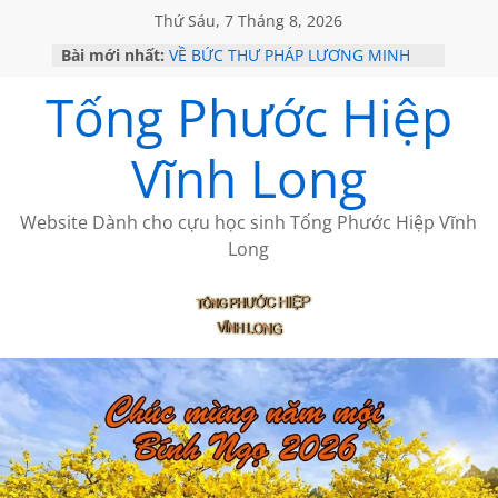
Thứ Sáu, 7 Tháng 8, 2026
Bài mới nhất:
VỀ BỨC THƯ PHÁP LƯƠNG MINH
GẶP Ở MỸ
Tống Phước Hiệp
HỌC SỬ HỒI XƯA
MỘT ĐỜI ĐI QUA NHỮNG TRANG
SÁCH
Vĩnh Long
BẤT CHỢT CỦA CHÂU LỆ DUNG
CÀ PHÊ NGẮM NÚI
Website Dành cho cựu học sinh Tống Phước Hiệp Vĩnh
Long