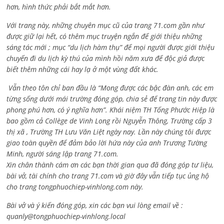
hơn, hình thức phải bắt mắt hơn.
Với trang này, những chuyên mục cũ của trang 71.com gần như
được giữ lại hết, có thêm mục truyện ngắn để giới thiệu những
sáng tác mới ; mục “du lịch hàm thụ” để mọi người được giới thiệu
chuyến đi du lịch kỳ thú của mình hồi năm xưa để độc giả được
biết thêm những cái hay lạ ở một vùng đất khác.
Vẫn theo tôn chỉ ban đầu là “Mong được các bậc đàn anh, các em
từng sống dưới mái trường đóng góp, chia sẻ để trang tin này được
phong phú hơn, có ý nghĩa hơn”. Khái niệm TH Tống Phước Hiệp là
bao gồm cả
Collège de Vinh Long rồi Nguyễn Thông,
Trường cấp 3
thị xã , Trường TH Lưu Văn Liệt ngày nay. Lần này chúng tôi được
giao toàn quyền để đảm bảo lời hứa này của anh Trương Tường
Minh, người sáng lập trang 71.com.
Xin chân thành cám ơn các bạn thời gian qua đã đóng góp tư liệu,
bài vở, tài chính cho trang 71.com và giờ đây vẫn tiếp tục ủng hộ
cho trang tongphuochiep-vinhlong.com này.
Bài vở và ý kiến đóng góp, xin các bạn vui lòng email về :
quanly@tongphuochiep-vinhlong.local