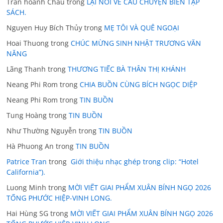
Trần hoành Châu
trong
LẠI NÓI VỀ CÂU CHUYỆN BIÊN TẬP
SÁCH.
Nguyen Huy Bích Thủy
trong
MẸ TÔI VÀ QUÊ NGOẠI
Hoai Thuong
trong
CHÚC MỪNG SINH NHẬT TRƯƠNG VĂN
NĂNG
Lãng Thanh
trong
THƯƠNG TIẾC BÀ THÂN THỊ KHÁNH
Neang Phi Rom
trong
CHIA BUỒN CÙNG BÍCH NGỌC DIỆP
Neang Phi Rom
trong
TIN BUỒN
Tung Hoàng
trong
TIN BUỒN
Như Thường Nguyễn
trong
TIN BUỒN
Hà Phuong An
trong
TIN BUỒN
Patrice Tran
trong
Giới thiệu nhạc ghép trong clip: “Hotel
California”).
Luong Minh
trong
MỜI VIẾT GIAI PHẨM XUÂN BÍNH NGỌ 2026
TỐNG PHƯỚC HIỆP-VINH LONG.
Hai Hùng SG
trong
MỜI VIẾT GIAI PHẨM XUÂN BÍNH NGỌ 2026