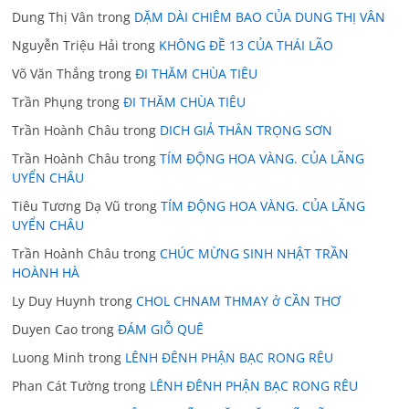
Dung Thị Vân
trong
DẶM DÀI CHIÊM BAO CỦA DUNG THỊ VÂN
Nguyễn Triệu Hải
trong
KHÔNG ĐỀ 13 CỦA THÁI LÃO
Võ Văn Thắng
trong
ĐI THĂM CHÙA TIÊU
Trần Phụng
trong
ĐI THĂM CHÙA TIÊU
Trần Hoành Châu
trong
DICH GIẢ THÂN TRỌNG SƠN
Trần Hoành Châu
trong
TÍM ĐỘNG HOA VÀNG. CỦA LÃNG
UYỂN CHÂU
Tiêu Tương Dạ Vũ
trong
TÍM ĐỘNG HOA VÀNG. CỦA LÃNG
UYỂN CHÂU
Trần Hoành Châu
trong
CHÚC MỪNG SINH NHẬT TRẦN
HOÀNH HÀ
Ly Duy Huynh
trong
CHOL CHNAM THMAY ở CẦN THƠ
Duyen Cao
trong
ĐÁM GIỖ QUÊ
Luong Minh
trong
LÊNH ĐÊNH PHẬN BẠC RONG RÊU
Phan Cát Tường
trong
LÊNH ĐÊNH PHẬN BẠC RONG RÊU