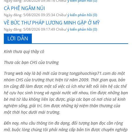
Ngày đăng: 5/08/2026 09:56:16 Chiều/
ý kiến phản hồi (0)
CÀ PHÊ NGẮM NÚI
Ngày đăng: 5/08/2026 09:35:34 Chiều/
ý kiến phản hồi (0)
VỀ BỨC THƯ PHÁP LƯƠNG MINH GẶP Ở MỸ
Ngày đăng: 5/08/2026 09:17:49 Chiều/
ý kiến phản hồi (0)
LỜI DẪN
Kính thưa quý thầy cô
Thưa các bạn CHS của trường
Trang web này là bộ mới của trang tongphuochiep71.com do một
nhóm CHS của trường thực hiện từ năm 2009. Thời gian qua, bản
tin cũng đã làm được một số việc có ích như kết nối liên hệ các thế
hệ cựu học sinh trong và ngoài nước với nhau, tìm được những bạn
bè mà từ lâu không liên lạc được, giúp các bạn có nơi chia sẻ kinh
nghiệm sống, giải trí, tìm được những kỷ niệm thân thương của
một thời học dưới mái trường.
Đến nay, nhu cầu thông tin đa dạng, đối tượng bạn đọc cần rộng
mở, buộc lòng chúng tôi phải nâng cấp bản tin được chuyên nghiệp