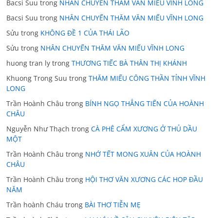
Bacsi Suu
trong
NHÂN CHUYẾN THĂM VĂN MIẾU VĨNH LONG
Bacsi Suu
trong
NHÂN CHUYẾN THĂM VĂN MIẾU VĨNH LONG
Sửu
trong
KHÔNG ĐỀ 1 CỦA THÁI LÃO
Sửu
trong
NHÂN CHUYẾN THĂM VĂN MIẾU VĨNH LONG
huong tran ly
trong
THƯƠNG TIẾC BÀ THÂN THỊ KHÁNH
Khuong Trong Suu
trong
THĂM MIẾU CÔNG THẦN TỈNH VĨNH
LONG
Trần Hoành Châu
trong
BÍNH NGỌ THẲNG TIẾN CỦA HOÀNH
CHÂU
Nguyễn Như Thạch
trong
CÀ PHÊ CẨM XƯƠNG Ở THỦ DẦU
MỘT
Trần Hoành Châu
trong
NHỚ TẾT MONG XUÂN CỦA HOÀNH
CHÂU
Trần Hoành Châu
trong
HỘI THƠ VĂN XƯƠNG CÁC HOP ĐẦU
NĂM
Trần hoành Cháu
trong
BÀI THƠ TIỄN MẸ