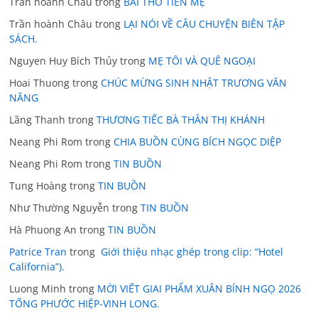
Trần hoành Cháu
trong
BÀI THƠ TIỄN MẸ
Trần hoành Châu
trong
LẠI NÓI VỀ CÂU CHUYỆN BIÊN TẬP
SÁCH.
Nguyen Huy Bích Thủy
trong
MẸ TÔI VÀ QUÊ NGOẠI
Hoai Thuong
trong
CHÚC MỪNG SINH NHẬT TRƯƠNG VĂN
NĂNG
Lãng Thanh
trong
THƯƠNG TIẾC BÀ THÂN THỊ KHÁNH
Neang Phi Rom
trong
CHIA BUỒN CÙNG BÍCH NGỌC DIỆP
Neang Phi Rom
trong
TIN BUỒN
Tung Hoàng
trong
TIN BUỒN
Như Thường Nguyễn
trong
TIN BUỒN
Hà Phuong An
trong
TIN BUỒN
Patrice Tran
trong
Giới thiệu nhạc ghép trong clip: “Hotel
California”).
Luong Minh
trong
MỜI VIẾT GIAI PHẨM XUÂN BÍNH NGỌ 2026
TỐNG PHƯỚC HIỆP-VINH LONG.