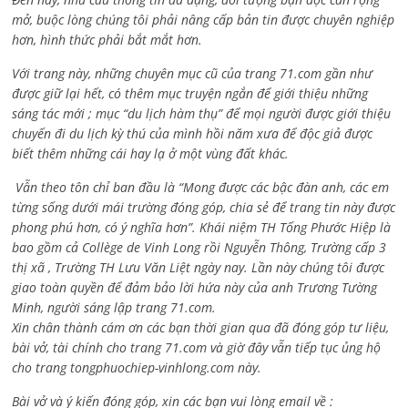
mở, buộc lòng chúng tôi phải nâng cấp bản tin được chuyên nghiệp
hơn, hình thức phải bắt mắt hơn.
Với trang này, những chuyên mục cũ của trang 71.com gần như
được giữ lại hết, có thêm mục truyện ngắn để giới thiệu những
sáng tác mới ; mục “du lịch hàm thụ” để mọi người được giới thiệu
chuyến đi du lịch kỳ thú của mình hồi năm xưa để độc giả được
biết thêm những cái hay lạ ở một vùng đất khác.
Vẫn theo tôn chỉ ban đầu là “Mong được các bậc đàn anh, các em
từng sống dưới mái trường đóng góp, chia sẻ để trang tin này được
phong phú hơn, có ý nghĩa hơn”. Khái niệm TH Tống Phước Hiệp là
bao gồm cả
Collège de Vinh Long rồi Nguyễn Thông,
Trường cấp 3
thị xã , Trường TH Lưu Văn Liệt ngày nay. Lần này chúng tôi được
giao toàn quyền để đảm bảo lời hứa này của anh Trương Tường
Minh, người sáng lập trang 71.com.
Xin chân thành cám ơn các bạn thời gian qua đã đóng góp tư liệu,
bài vở, tài chính cho trang 71.com và giờ đây vẫn tiếp tục ủng hộ
cho trang tongphuochiep-vinhlong.com này.
Bài vở và ý kiến đóng góp, xin các bạn vui lòng email về :