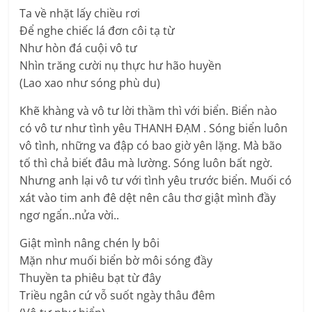
Ta về nhặt lấy chiều rơi
Để nghe chiếc lá đơn côi tạ từ
Như hòn đá cuội vô tư
Nhìn trăng cười nụ thực hư hão huyền
(Lao xao như sóng phù du)
Khẽ khàng và vô tư lời thầm thì với biển. Biển nào
có vô tư như tình yêu THANH ĐẠM . Sóng biển luôn
vô tình, những va đập có bao giờ yên lặng. Mà bão
tố thì chả biết đâu mà lường. Sóng luôn bất ngờ.
Nhưng anh lại vô tư với tình yêu trước biển. Muối có
xát vào tim anh đê dệt nên câu thơ giật mình đầy
ngơ ngẩn..nửa vời..
Giật mình nâng chén ly bôi
Mặn như muối biển bờ môi sóng đầy
Thuyền ta phiêu bạt từ đây
Triều ngân cứ vỗ suốt ngày thâu đêm