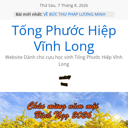
Thứ Sáu, 7 Tháng 8, 2026
Bài mới nhất:
VỀ BỨC THƯ PHÁP LƯƠNG MINH
GẶP Ở MỸ
Tống Phước Hiệp
HỌC SỬ HỒI XƯA
MỘT ĐỜI ĐI QUA NHỮNG TRANG
SÁCH
Vĩnh Long
BẤT CHỢT CỦA CHÂU LỆ DUNG
CÀ PHÊ NGẮM NÚI
Website Dành cho cựu học sinh Tống Phước Hiệp Vĩnh
Long