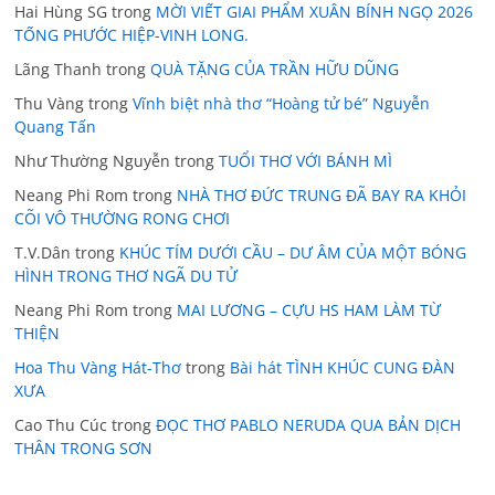
Hai Hùng SG
trong
MỜI VIẾT GIAI PHẨM XUÂN BÍNH NGỌ 2026
TỐNG PHƯỚC HIỆP-VINH LONG.
Lãng Thanh
trong
QUÀ TẶNG CỦA TRẦN HỮU DŨNG
Thu Vàng
trong
Vĩnh biệt nhà thơ “Hoàng tử bé” Nguyễn
Quang Tấn
Như Thường Nguyễn
trong
TUỔI THƠ VỚI BÁNH MÌ
Neang Phi Rom
trong
NHÀ THƠ ĐỨC TRUNG ĐÃ BAY RA KHỎI
CÕI VÔ THƯỜNG RONG CHƠI
T.V.Dân
trong
KHÚC TÍM DƯỚI CẦU – DƯ ÂM CỦA MỘT BÓNG
HÌNH TRONG THƠ NGÃ DU TỬ
Neang Phi Rom
trong
MAI LƯƠNG – CỰU HS HAM LÀM TỪ
THIỆN
Hoa Thu Vàng Hát-Thơ
trong
Bài hát TÌNH KHÚC CUNG ĐÀN
XƯA
Cao Thu Cúc
trong
ĐỌC THƠ PABLO NERUDA QUA BẢN DỊCH
THÂN TRONG SƠN