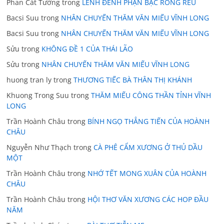
Phan Cát Tường
trong
LÊNH ĐÊNH PHẬN BẠC RONG RÊU
Bacsi Suu
trong
NHÂN CHUYẾN THĂM VĂN MIẾU VĨNH LONG
Bacsi Suu
trong
NHÂN CHUYẾN THĂM VĂN MIẾU VĨNH LONG
Sửu
trong
KHÔNG ĐỀ 1 CỦA THÁI LÃO
Sửu
trong
NHÂN CHUYẾN THĂM VĂN MIẾU VĨNH LONG
huong tran ly
trong
THƯƠNG TIẾC BÀ THÂN THỊ KHÁNH
Khuong Trong Suu
trong
THĂM MIẾU CÔNG THẦN TỈNH VĨNH
LONG
Trần Hoành Châu
trong
BÍNH NGỌ THẲNG TIẾN CỦA HOÀNH
CHÂU
Nguyễn Như Thạch
trong
CÀ PHÊ CẨM XƯƠNG Ở THỦ DẦU
MỘT
Trần Hoành Châu
trong
NHỚ TẾT MONG XUÂN CỦA HOÀNH
CHÂU
Trần Hoành Châu
trong
HỘI THƠ VĂN XƯƠNG CÁC HOP ĐẦU
NĂM