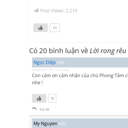
Post Views:
2.210
+1
Có 20 bình luận về
Lời rong rêu
Ngọc Diệp
nói:
18/08/2017 lúc 11:15 sáng
Con cảm ơn cảm nhận của chú Phong Tâm cho 
nhe !
0
Trả lời
My Nguyen
nói: