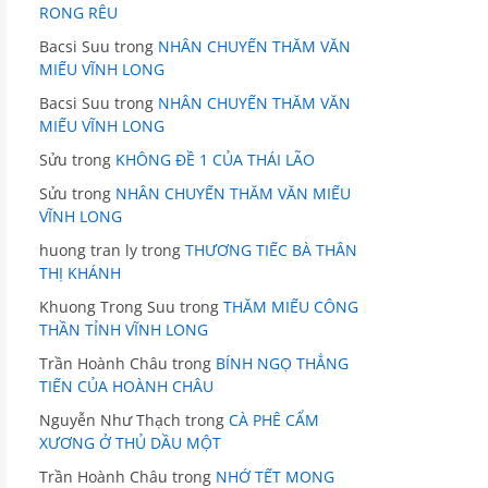
RONG RÊU
Bacsi Suu
trong
NHÂN CHUYẾN THĂM VĂN
MIẾU VĨNH LONG
Bacsi Suu
trong
NHÂN CHUYẾN THĂM VĂN
MIẾU VĨNH LONG
Sửu
trong
KHÔNG ĐỀ 1 CỦA THÁI LÃO
Sửu
trong
NHÂN CHUYẾN THĂM VĂN MIẾU
VĨNH LONG
huong tran ly
trong
THƯƠNG TIẾC BÀ THÂN
THỊ KHÁNH
Khuong Trong Suu
trong
THĂM MIẾU CÔNG
THẦN TỈNH VĨNH LONG
Trần Hoành Châu
trong
BÍNH NGỌ THẲNG
TIẾN CỦA HOÀNH CHÂU
Nguyễn Như Thạch
trong
CÀ PHÊ CẨM
XƯƠNG Ở THỦ DẦU MỘT
Trần Hoành Châu
trong
NHỚ TẾT MONG