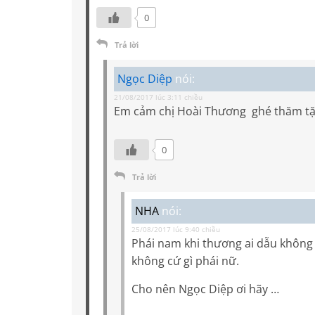
0
Trả lời
Ngọc Diệp
nói:
21/08/2017 lúc 3:11 chiều
Em cảm chị Hoài Thương ghé thăm tặng
0
Trả lời
NHA
nói:
25/08/2017 lúc 9:40 chiều
Phái nam khi thương ai dẫu không t
không cứ gì phái nữ.
Cho nên Ngọc Diệp ơi hãy …