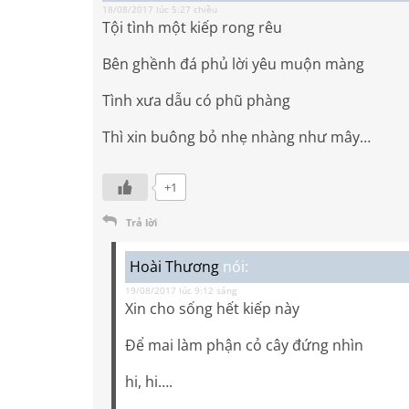
18/08/2017 lúc 5:27 chiều
Tội tình một kiếp rong rêu
Bên ghềnh đá phủ lời yêu muộn màng
Tình xưa dẫu có phũ phàng
Thì xin buông bỏ nhẹ nhàng như mây…
+1
Trả lời
Hoài Thương
nói:
19/08/2017 lúc 9:12 sáng
Xin cho sống hết kiếp này
Để mai làm phận cỏ cây đứng nhìn
hi, hi….