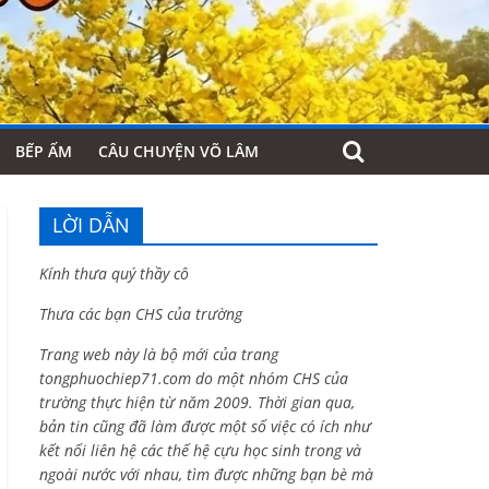
BẾP ẤM
CÂU CHUYỆN VÕ LÂM
LỜI DẪN
Kính thưa quý thầy cô
Thưa các bạn CHS của trường
Trang web này là bộ mới của trang
tongphuochiep71.com do một nhóm CHS của
trường thực hiện từ năm 2009. Thời gian qua,
bản tin cũng đã làm được một số việc có ích như
kết nối liên hệ các thế hệ cựu học sinh trong và
ngoài nước với nhau, tìm được những bạn bè mà