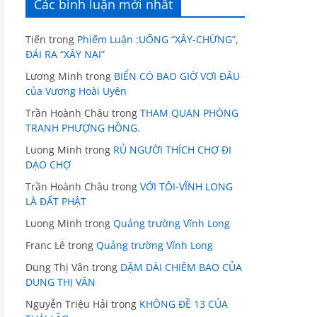
Các bình luận mới nhất
Tiến
trong
Phiếm Luận :UỐNG “XÂY-CHỪNG”,
ĐÁI RA “XÂY NẠI”
Lương Minh
trong
BIỂN CÓ BAO GIỜ VƠI ĐÂU
của Vương Hoài Uyên
Trần Hoành Châu
trong
THAM QUAN PHÒNG
TRANH PHƯỢNG HỒNG.
Luong Minh
trong
RỦ NGƯỜI THÍCH CHỢ ĐI
DẠO CHỢ
Trần Hoành Châu
trong
VỚI TÔI-VĨNH LONG
LÀ ĐẤT PHẬT
Luong Minh
trong
Quảng trường Vĩnh Long
Franc Lê
trong
Quảng trường Vĩnh Long
Dung Thị Vân
trong
DẶM DÀI CHIÊM BAO CỦA
DUNG THỊ VÂN
Nguyễn Triệu Hải
trong
KHÔNG ĐỀ 13 CỦA