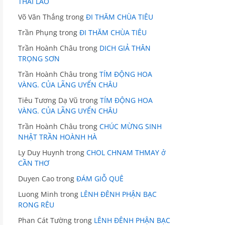
THÁI LÃO
Võ Văn Thắng
trong
ĐI THĂM CHÙA TIÊU
Trần Phụng
trong
ĐI THĂM CHÙA TIÊU
Trần Hoành Châu
trong
DICH GIẢ THÂN
TRỌNG SƠN
Trần Hoành Châu
trong
TÍM ĐỘNG HOA
VÀNG. CỦA LÃNG UYỂN CHÂU
Tiêu Tương Dạ Vũ
trong
TÍM ĐỘNG HOA
VÀNG. CỦA LÃNG UYỂN CHÂU
Trần Hoành Châu
trong
CHÚC MỪNG SINH
NHẬT TRẦN HOÀNH HÀ
Ly Duy Huynh
trong
CHOL CHNAM THMAY ở
CẦN THƠ
Duyen Cao
trong
ĐÁM GIỖ QUÊ
Luong Minh
trong
LÊNH ĐÊNH PHẬN BẠC
RONG RÊU
Phan Cát Tường
trong
LÊNH ĐÊNH PHẬN BẠC