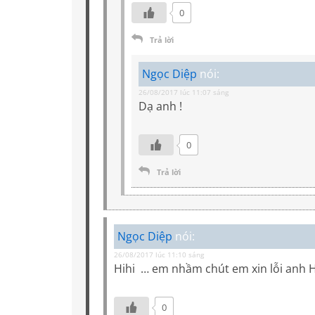
0
Trả lời
Ngọc Diệp
nói:
26/08/2017 lúc 11:07 sáng
Dạ anh !
0
Trả lời
Ngọc Diệp
nói:
26/08/2017 lúc 11:10 sáng
Hihi … em nhầm chút em xin lỗi anh 
0