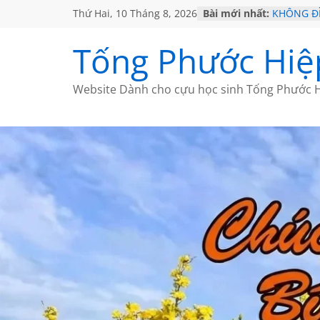
Thứ Hai, 10 Tháng 8, 2026
Bài mới nhất:
KHÔNG ĐỀ
GỞI TÌNH
VỀ MỘT 
Tống Phước Hiệ
SÀI GÒN 
KHÔNG ĐỀ
Website Dành cho cựu học sinh Tống Phước H