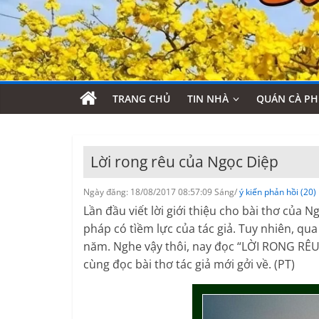
TRANG CHỦ
TIN NHÀ
QUÁN CÀ PH
Lời rong rêu của Ngọc Diệp
Ngày đăng: 18/08/2017 08:57:09 Sáng/
ý kiến phản hồi (20)
Lần đầu viết lời giới thiệu cho bài thơ của 
pháp có tìềm lực của tác giả. Tuy nhiên, qu
năm. Nghe vậy thôi, nay đọc “LỜI RONG RÊU”
cùng đọc bài thơ tác giả mới gởi về. (PT)