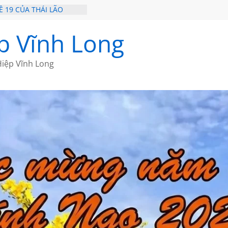
 19 CỦA THÁI LÃO
 TRÊN ĐẢO
NGƯỜI BẠN THÂN
p Vĩnh Long
– HÒN NGỌC VIỄN ĐÔNG
 20 CỦA THÁI LÃO
iệp Vĩnh Long