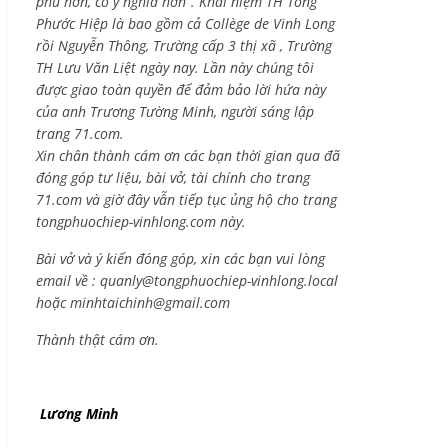
phú hơn, có ý nghĩa hơn”. Khái niệm TH Tống
Phước Hiệp là bao gồm cả
Collège de Vinh Long
rồi Nguyễn Thông,
Trường cấp 3 thị xã , Trường
TH Lưu Văn Liệt ngày nay. Lần này chúng tôi
được giao toàn quyền để đảm bảo lời hứa này
của anh Trương Tường Minh, người sáng lập
trang 71.com.
Xin chân thành cám ơn các bạn thời gian qua đã
đóng góp tư liệu, bài vở, tài chính cho trang
71.com và giờ đây vẫn tiếp tục ủng hộ cho trang
tongphuochiep-vinhlong.com này.
Bài vở và ý kiến đóng góp, xin các bạn vui lòng
email về :
quanly@tongphuochiep-vinhlong.local
hoặc
minhtaichinh@gmail.com
Thành thật cám ơn.
Lương Minh