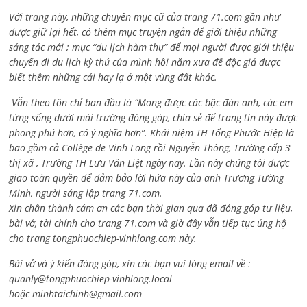
Với trang này, những chuyên mục cũ của trang 71.com gần như
được giữ lại hết, có thêm mục truyện ngắn để giới thiệu những
sáng tác mới ; mục “du lịch hàm thụ” để mọi người được giới thiệu
chuyến đi du lịch kỳ thú của mình hồi năm xưa để độc giả được
biết thêm những cái hay lạ ở một vùng đất khác.
Vẫn theo tôn chỉ ban đầu là “Mong được các bậc đàn anh, các em
từng sống dưới mái trường đóng góp, chia sẻ để trang tin này được
phong phú hơn, có ý nghĩa hơn”. Khái niệm TH Tống Phước Hiệp là
bao gồm cả
Collège de Vinh Long rồi Nguyễn Thông,
Trường cấp 3
thị xã , Trường TH Lưu Văn Liệt ngày nay. Lần này chúng tôi được
giao toàn quyền để đảm bảo lời hứa này của anh Trương Tường
Minh, người sáng lập trang 71.com.
Xin chân thành cám ơn các bạn thời gian qua đã đóng góp tư liệu,
bài vở, tài chính cho trang 71.com và giờ đây vẫn tiếp tục ủng hộ
cho trang tongphuochiep-vinhlong.com này.
Bài vở và ý kiến đóng góp, xin các bạn vui lòng email về :
quanly@tongphuochiep-vinhlong.local
hoặc
minhtaichinh@gmail.com