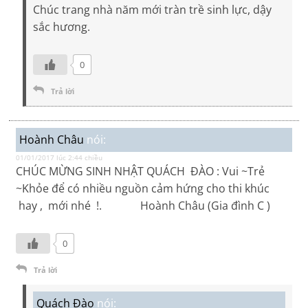
Chúc trang nhà năm mới tràn trề sinh lực, dậy
sắc hương.
0
Trả lời
Hoành Châu
nói:
01/01/2017 lúc 2:44 chiều
CHÚC MỪNG SINH NHẬT QUÁCH ĐÀO : Vui ~Trẻ
~Khỏe để có nhiều nguồn cảm hứng cho thi khúc
hay , mới nhé !. Hoành Châu (Gia đình C )
0
Trả lời
Quách Đào
nói: