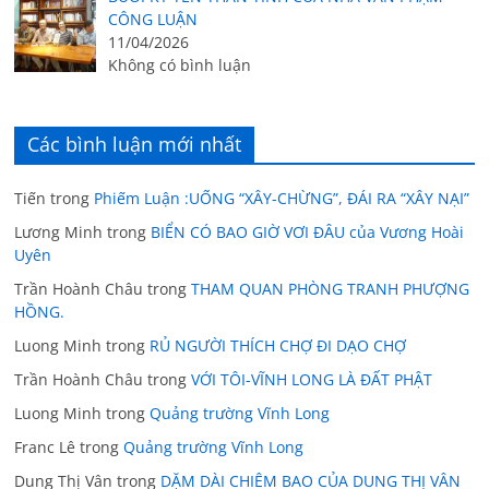
CÔNG LUẬN
11/04/2026
Không có bình luận
Các bình luận mới nhất
Tiến
trong
Phiếm Luận :UỐNG “XÂY-CHỪNG”, ĐÁI RA “XÂY NẠI”
Lương Minh
trong
BIỂN CÓ BAO GIỜ VƠI ĐÂU của Vương Hoài
Uyên
Trần Hoành Châu
trong
THAM QUAN PHÒNG TRANH PHƯỢNG
HỒNG.
Luong Minh
trong
RỦ NGƯỜI THÍCH CHỢ ĐI DẠO CHỢ
Trần Hoành Châu
trong
VỚI TÔI-VĨNH LONG LÀ ĐẤT PHẬT
Luong Minh
trong
Quảng trường Vĩnh Long
Franc Lê
trong
Quảng trường Vĩnh Long
Dung Thị Vân
trong
DẶM DÀI CHIÊM BAO CỦA DUNG THỊ VÂN