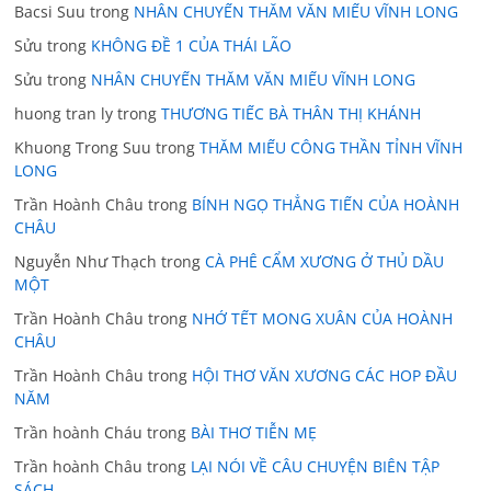
Bacsi Suu
trong
NHÂN CHUYẾN THĂM VĂN MIẾU VĨNH LONG
Sửu
trong
KHÔNG ĐỀ 1 CỦA THÁI LÃO
Sửu
trong
NHÂN CHUYẾN THĂM VĂN MIẾU VĨNH LONG
huong tran ly
trong
THƯƠNG TIẾC BÀ THÂN THỊ KHÁNH
Khuong Trong Suu
trong
THĂM MIẾU CÔNG THẦN TỈNH VĨNH
LONG
Trần Hoành Châu
trong
BÍNH NGỌ THẲNG TIẾN CỦA HOÀNH
CHÂU
Nguyễn Như Thạch
trong
CÀ PHÊ CẨM XƯƠNG Ở THỦ DẦU
MỘT
Trần Hoành Châu
trong
NHỚ TẾT MONG XUÂN CỦA HOÀNH
CHÂU
Trần Hoành Châu
trong
HỘI THƠ VĂN XƯƠNG CÁC HOP ĐẦU
NĂM
Trần hoành Cháu
trong
BÀI THƠ TIỄN MẸ
Trần hoành Châu
trong
LẠI NÓI VỀ CÂU CHUYỆN BIÊN TẬP
SÁCH.