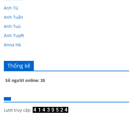
Anh Tú
Anh Tuấn
Anh Tuù
Ánh Tuyết
Anna Hà
Anth Đoàn
Âu Tú Vân
Thống kê
Bác sĩ Hoa
Số người online: 35
Bác sĩ Stephen Mak
Bác Đạt
Bác Đạt
Bạch Cúc
Lượt truy cập:
Bạch Huệ
Bạch lộ