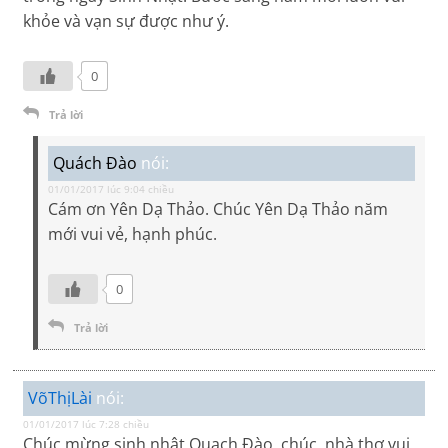
khỏe và vạn sự được như ý.
0
Trả lời
Quách Đào
nói:
01/01/2017 lúc 9:04 chiều
Cám ơn Yên Dạ Thảo. Chúc Yên Dạ Thảo năm
mới vui vẻ, hạnh phúc.
0
Trả lời
VõThịLài
nói:
01/01/2017 lúc 7:28 chiều
Chúc mừng sinh nhật Quach Đào, chúc nhà thơ vui