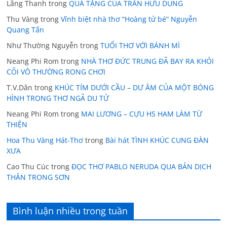
Lãng Thanh
trong
QUÀ TẶNG CỦA TRẦN HỮU DŨNG
Thu Vàng
trong
Vĩnh biệt nhà thơ “Hoàng tử bé” Nguyễn
Quang Tấn
Như Thường Nguyễn
trong
TUỔI THƠ VỚI BÁNH MÌ
Neang Phi Rom
trong
NHÀ THƠ ĐỨC TRUNG ĐÃ BAY RA KHỎI
CÕI VÔ THƯỜNG RONG CHƠI
T.V.Dân
trong
KHÚC TÍM DƯỚI CẦU – DƯ ÂM CỦA MỘT BÓNG
HÌNH TRONG THƠ NGÃ DU TỬ
Neang Phi Rom
trong
MAI LƯƠNG – CỰU HS HAM LÀM TỪ
THIỆN
Hoa Thu Vàng Hát-Thơ
trong
Bài hát TÌNH KHÚC CUNG ĐÀN
XƯA
Cao Thu Cúc
trong
ĐỌC THƠ PABLO NERUDA QUA BẢN DỊCH
THÂN TRONG SƠN
Bình luận nhiều trong tuần