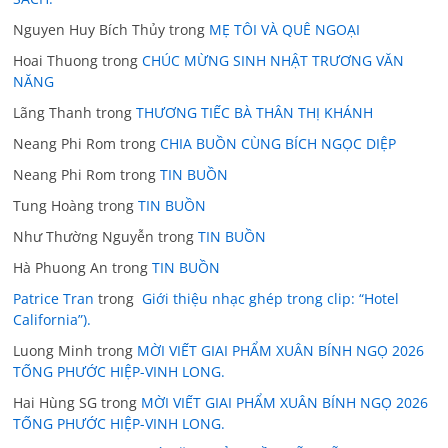
Nguyen Huy Bích Thủy
trong
MẸ TÔI VÀ QUÊ NGOẠI
Hoai Thuong
trong
CHÚC MỪNG SINH NHẬT TRƯƠNG VĂN
NĂNG
Lãng Thanh
trong
THƯƠNG TIẾC BÀ THÂN THỊ KHÁNH
Neang Phi Rom
trong
CHIA BUỒN CÙNG BÍCH NGỌC DIỆP
Neang Phi Rom
trong
TIN BUỒN
Tung Hoàng
trong
TIN BUỒN
Như Thường Nguyễn
trong
TIN BUỒN
Hà Phuong An
trong
TIN BUỒN
Patrice Tran
trong
Giới thiệu nhạc ghép trong clip: “Hotel
California”).
Luong Minh
trong
MỜI VIẾT GIAI PHẨM XUÂN BÍNH NGỌ 2026
TỐNG PHƯỚC HIỆP-VINH LONG.
Hai Hùng SG
trong
MỜI VIẾT GIAI PHẨM XUÂN BÍNH NGỌ 2026
TỐNG PHƯỚC HIỆP-VINH LONG.