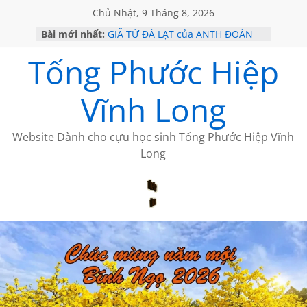
Chủ Nhật, 9 Tháng 8, 2026
Bài mới nhất:
GIÃ TỪ ĐÀ LẠT của ANTH ĐOÀN
SÀI GÒN – HÒN NGỌC VIỄN ĐÔNG
Tống Phước Hiệp
KHÔNG ĐỀ 20 CỦA THÁI LÃO
KHÔNG ĐỀ 19 CỦA THÁI LÃO
CHÙM THƠ CỦA BÍCH HÀ
Vĩnh Long
Website Dành cho cựu học sinh Tống Phước Hiệp Vĩnh
Long