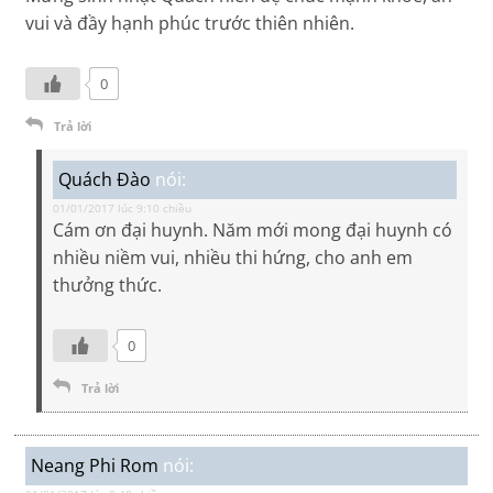
vui và đầy hạnh phúc trước thiên nhiên.
0
Trả lời
Quách Đào
nói:
01/01/2017 lúc 9:10 chiều
Cám ơn đại huynh. Năm mới mong đại huynh có
nhiều niềm vui, nhiều thi hứng, cho anh em
thưởng thức.
0
Trả lời
Neang Phi Rom
nói: