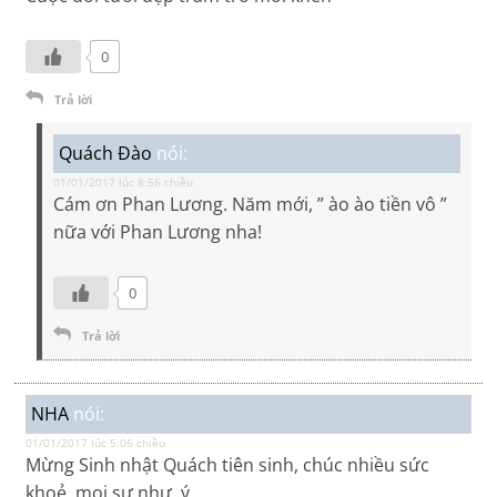
0
Trả lời
Quách Đào
nói:
01/01/2017 lúc 8:56 chiều
Cám ơn Phan Lương. Năm mới, ” ào ào tiền vô ”
nữa với Phan Lương nha!
0
Trả lời
NHA
nói:
01/01/2017 lúc 5:06 chiều
Mừng Sinh nhật Quách tiên sinh, chúc nhiều sức
khoẻ, mọi sự như ý.