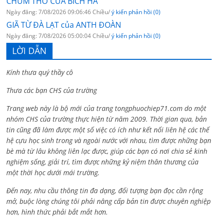
CHÙM THƠ CỦA BÍCH HÀ
Ngày đăng: 7/08/2026 09:06:46 Chiều/
ý kiến phản hồi (0)
GIÃ TỪ ĐÀ LẠT của ANTH ĐOÀN
Ngày đăng: 7/08/2026 05:00:04 Chiều/
ý kiến phản hồi (0)
LỜI DẪN
Kính thưa quý thầy cô
Thưa các bạn CHS của trường
Trang web này là bộ mới của trang tongphuochiep71.com do một
nhóm CHS của trường thực hiện từ năm 2009. Thời gian qua, bản
tin cũng đã làm được một số việc có ích như kết nối liên hệ các thế
hệ cựu học sinh trong và ngoài nước với nhau, tìm được những bạn
bè mà từ lâu không liên lạc được, giúp các bạn có nơi chia sẻ kinh
nghiệm sống, giải trí, tìm được những kỷ niệm thân thương của
một thời học dưới mái trường.
Đến nay, nhu cầu thông tin đa dạng, đối tượng bạn đọc cần rộng
mở, buộc lòng chúng tôi phải nâng cấp bản tin được chuyên nghiệp
hơn, hình thức phải bắt mắt hơn.