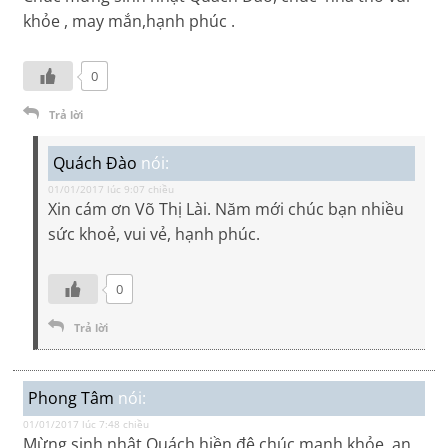
khỏe , may mắn,hạnh phúc .
0
Trả lời
Quách Đào
nói:
01/01/2017 lúc 9:07 chiều
Xin cám ơn Võ Thị Lài. Năm mới chúc bạn nhiều
sức khoẻ, vui vẻ, hạnh phúc.
0
Trả lời
Phong Tâm
nói:
01/01/2017 lúc 7:48 chiều
Mừng sinh nhật Quách hiền đệ chúc mạnh khỏe, an