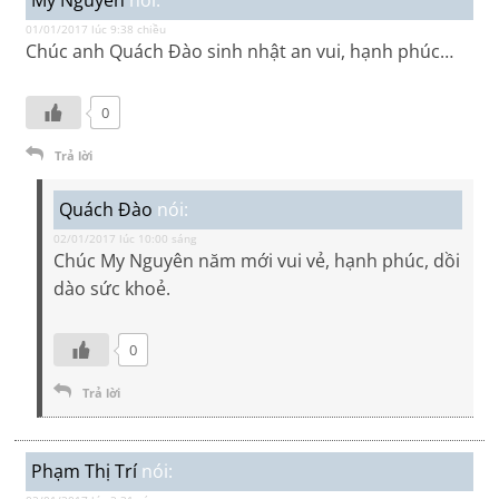
My Nguyen
nói:
01/01/2017 lúc 9:38 chiều
Chúc anh Quách Đào sinh nhật an vui, hạnh phúc…
0
Trả lời
Quách Đào
nói:
02/01/2017 lúc 10:00 sáng
Chúc My Nguyên năm mới vui vẻ, hạnh phúc, dồi
dào sức khoẻ.
0
Trả lời
Phạm Thị Trí
nói: