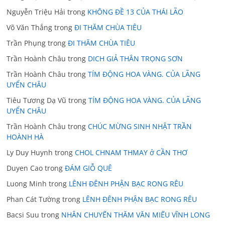
Nguyễn Triệu Hải
trong
KHÔNG ĐỀ 13 CỦA THÁI LÃO
Võ Văn Thắng
trong
ĐI THĂM CHÙA TIÊU
Trần Phụng
trong
ĐI THĂM CHÙA TIÊU
Trần Hoành Châu
trong
DICH GIẢ THÂN TRỌNG SƠN
Trần Hoành Châu
trong
TÍM ĐỘNG HOA VÀNG. CỦA LÃNG
UYỂN CHÂU
Tiêu Tương Dạ Vũ
trong
TÍM ĐỘNG HOA VÀNG. CỦA LÃNG
UYỂN CHÂU
Trần Hoành Châu
trong
CHÚC MỪNG SINH NHẬT TRẦN
HOÀNH HÀ
Ly Duy Huynh
trong
CHOL CHNAM THMAY ở CẦN THƠ
Duyen Cao
trong
ĐÁM GIỖ QUÊ
Luong Minh
trong
LÊNH ĐÊNH PHẬN BẠC RONG RÊU
Phan Cát Tường
trong
LÊNH ĐÊNH PHẬN BẠC RONG RÊU
Bacsi Suu
trong
NHÂN CHUYẾN THĂM VĂN MIẾU VĨNH LONG