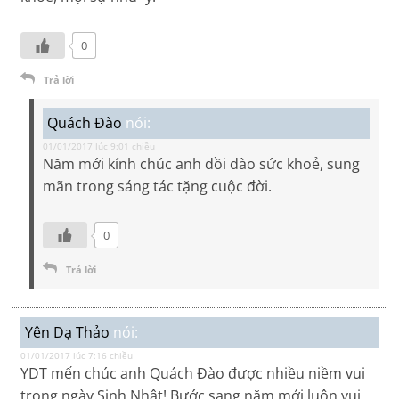
0
Trả lời
Quách Đào
nói:
01/01/2017 lúc 9:01 chiều
Năm mới kính chúc anh dồi dào sức khoẻ, sung
mãn trong sáng tác tặng cuộc đời.
0
Trả lời
Yên Dạ Thảo
nói:
01/01/2017 lúc 7:16 chiều
YDT mến chúc anh Quách Đào được nhiều niềm vui
trong ngày Sinh Nhật! Bước sang năm mới luôn vui