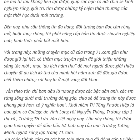
bè mà từ lâu không liên lạc được, giúp các bạn có nơi chia sẻ kinh
nghiệm sống, giải trí, tìm được những kỷ niệm thân thương của
một thời học dưới mái trường.
Đến nay, nhu cầu thông tin đa dạng, đối tượng bạn đọc cần rộng
mở, buộc lòng chúng tôi phải nâng cấp bản tin được chuyên nghiệp
hơn, hình thức phải bắt mắt hơn.
Với trang này, những chuyên mục cũ của trang 71.com gần như
được giữ lại hết, có thêm mục truyện ngắn để giới thiệu những
sáng tác mới ; mục “du lịch hàm thụ” để mọi người được giới thiệu
chuyến đi du lịch kỳ thú của mình hồi năm xưa để độc giả được
biết thêm những cái hay lạ ở một vùng đất khác.
Vẫn theo tôn chỉ ban đầu là “Mong được các bậc đàn anh, các em
từng sống dưới mái trường đóng góp, chia sẻ để trang tin này được
phong phú hơn, có ý nghĩa hơn”. Khái niệm TH Tống Phước Hiệp là
bao gồm cả
Collège de Vinh Long rồi Nguyễn Thông,
Trường cấp 3
thị xã , Trường TH Lưu Văn Liệt ngày nay. Lần này chúng tôi được
giao toàn quyền để đảm bảo lời hứa này của anh Trương Tường
Minh, người sáng lập trang 71.com.
Xin chân thành cám ơn các bạn thời gian qua đã đóng góp tư liệu,