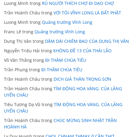
Luong Minh
trong
RỦ NGƯỜI THÍCH CHỢ ĐI DẠO CHỢ
Trần Hoành Châu
trong
VỚI TÔI-VĨNH LONG LÀ ĐẤT PHẬT
Luong Minh
trong
Quảng trường Vĩnh Long
Franc Lê
trong
Quảng trường Vĩnh Long
Dung Thị Vân
trong
DẶM DÀI CHIÊM BAO CỦA DUNG THỊ VÂN
Nguyễn Triệu Hải
trong
KHÔNG ĐỀ 13 CỦA THÁI LÃO
Võ Văn Thắng
trong
ĐI THĂM CHÙA TIÊU
Trần Phụng
trong
ĐI THĂM CHÙA TIÊU
Trần Hoành Châu
trong
DICH GIẢ THÂN TRỌNG SƠN
Trần Hoành Châu
trong
TÍM ĐỘNG HOA VÀNG. CỦA LÃNG
UYỂN CHÂU
Tiêu Tương Dạ Vũ
trong
TÍM ĐỘNG HOA VÀNG. CỦA LÃNG
UYỂN CHÂU
Trần Hoành Châu
trong
CHÚC MỪNG SINH NHẬT TRẦN
HOÀNH HÀ
Ly Duy Huynh
trong
CHOL CHNAM THMAY ở CẦN THƠ