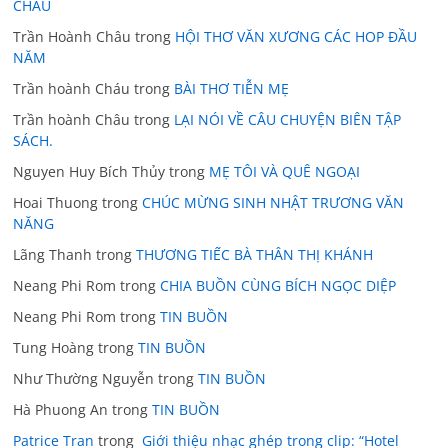
CHÂU
Trần Hoành Châu
trong
HỘI THƠ VĂN XƯƠNG CÁC HOP ĐẦU
NĂM
Trần hoành Cháu
trong
BÀI THƠ TIỄN MẸ
Trần hoành Châu
trong
LẠI NÓI VỀ CÂU CHUYỆN BIÊN TẬP
SÁCH.
Nguyen Huy Bích Thủy
trong
MẸ TÔI VÀ QUÊ NGOẠI
Hoai Thuong
trong
CHÚC MỪNG SINH NHẬT TRƯƠNG VĂN
NĂNG
Lãng Thanh
trong
THƯƠNG TIẾC BÀ THÂN THỊ KHÁNH
Neang Phi Rom
trong
CHIA BUỒN CÙNG BÍCH NGỌC DIỆP
Neang Phi Rom
trong
TIN BUỒN
Tung Hoàng
trong
TIN BUỒN
Như Thường Nguyễn
trong
TIN BUỒN
Hà Phuong An
trong
TIN BUỒN
Patrice Tran
trong
Giới thiệu nhạc ghép trong clip: “Hotel