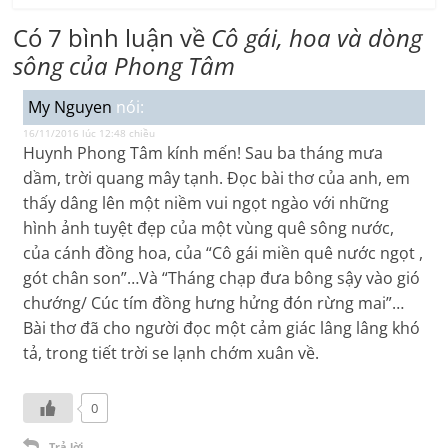
Có 7 bình luận về
Cô gái, hoa và dòng
sông của Phong Tâm
My Nguyen
nói:
16/11/2016 lúc 12:48 chiều
Huynh Phong Tâm kính mến! Sau ba tháng mưa
dầm, trời quang mây tạnh. Đọc bài thơ của anh, em
thấy dâng lên một niềm vui ngọt ngào với những
hình ảnh tuyệt đẹp của một vùng quê sông nước,
của cánh đồng hoa, của “Cô gái miền quê nước ngọt ,
gót chân son”…Và “Tháng chạp đưa bông sậy vào gió
chướng/ Cúc tím đồng hưng hửng đón rừng mai”…
Bài thơ đã cho người đọc một cảm giác lâng lâng khó
tả, trong tiết trời se lạnh chớm xuân về.
0
Trả lời