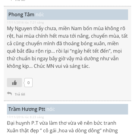
Phong Tâm
nói:
17/11/2016 lúc 7:21 sáng
My Nguyen thấy chưa, miền Nam bốn mùa không rõ
rệt, hai mùa chính hết mưa tới nắng, chuyển mùa, tất
cả cũng chuyển mình đã thoáng bóng xuân, miền
quê bắt đầu rộn rịp… rồi lại “ngày hết tết đến”, mọi
thứ chuẩn bị ngay bây giờ vậy mà dường như vẫn
không kịp… Chúc MN vui và sáng tác.
0
Trả lời
Trầm Hương Ptt
nói:
17/11/2016 lúc 8:23 sáng
Đại huynh P.T vừa làm thơ vừa vẽ nên bức tranh
Xuân thật đẹp ” cô gái ,hoa và dòng dông” những