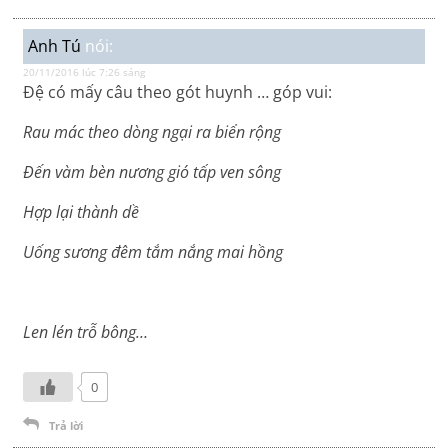
Anh Tú
nói:
20/11/2016 lúc 7:26 sáng
Đệ có mấy câu theo gót huynh … góp vui:
Rau mác theo dòng ngại ra biển rộng
Đến vàm bèn nương gió tấp ven sông
Hợp lại thành dề
Uống sương đêm tắm nắng mai hồng
Len lén trỗ bông…
0
Trả lời