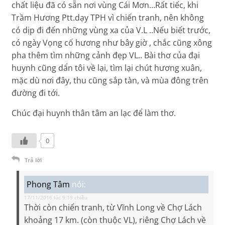
chất liệu đã có sẵn nơi vùng Cái Mơn…Rất tiếc, khi
Trầm Hương Ptt.dạy TPH vì chiến tranh, nên không
có dịp đi đến những vùng xa của V.L ..Nếu biết trước,
có ngày Vọng cố hương như bây giờ , chắc cũng xông
pha thêm tìm những cảnh đẹp VL.. Bài thơ của đại
huynh cũng dẩn tôi về lại, tìm lại chút hương xuân,
mặc dù nơi đây, thu cũng sắp tàn, và mùa đông trên
đường đi tới.
Chúc đại huynh thân tâm an lạc để làm thơ.
0
Trả lời
Phong Tâm
nói:
17/11/2016 lúc 9:19 chiều
Thời còn chiến tranh, từ Vĩnh Long về Chợ Lách
khoảng 17 km. (còn thuộc VL), riêng Chợ Lách về