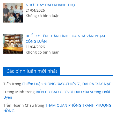
NHỚ THẦY ĐÀO KHÁNH THỌ
21/04/2026
Không có bình luận
BUỔI KÝ TÊN THÂN TÌNH CỦA NHÀ VĂN PHẠM
CÔNG LUẬN
11/04/2026
Không có bình luận
Các bình luận mới nhất
Tiến
trong
Phiếm Luận :UỐNG “XÂY-CHỪNG”, ĐÁI RA “XÂY NẠI”
Lương Minh
trong
BIỂN CÓ BAO GIỜ VƠI ĐÂU của Vương Hoài
Uyên
Trần Hoành Châu
trong
THAM QUAN PHÒNG TRANH PHƯỢNG
HỒNG.