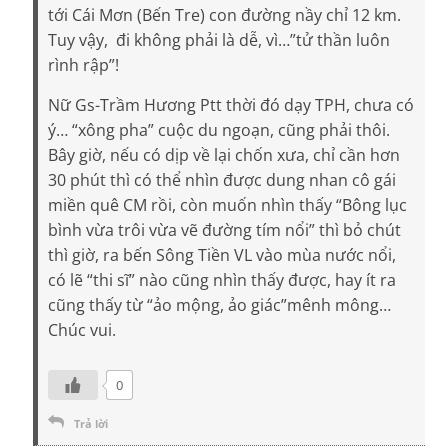
tới Cái Mơn (Bến Tre) con đường nầy chỉ 12 km.
Tuy vậy, đi không phải là dễ, vì…”tử thần luôn
rình rập”!
Nữ Gs-Trầm Hương Ptt thời đó dạy TPH, chưa có
ý… “xông pha” cuộc du ngoạn, cũng phải thôi.
Bây giờ, nếu có dịp về lại chốn xưa, chỉ cần hơn
30 phút thì có thể nhìn được dung nhan cô gái
miền quê CM rồi, còn muốn nhìn thấy “Bông lục
bình vừa trôi vừa vẽ đường tím nổi” thì bỏ chút
thì giờ, ra bến Sông Tiền VL vào mùa nước nổi,
có lẽ “thi sĩ” nào cũng nhìn thấy được, hay ít ra
cũng thấy từ “ảo mộng, ảo giác”mênh mông…
Chúc vui.
0
Trả lời