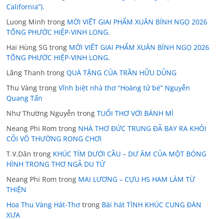
California”).
Luong Minh
trong
MỜI VIẾT GIAI PHẨM XUÂN BÍNH NGỌ 2026
TỐNG PHƯỚC HIỆP-VINH LONG.
Hai Hùng SG
trong
MỜI VIẾT GIAI PHẨM XUÂN BÍNH NGỌ 2026
TỐNG PHƯỚC HIỆP-VINH LONG.
Lãng Thanh
trong
QUÀ TẶNG CỦA TRẦN HỮU DŨNG
Thu Vàng
trong
Vĩnh biệt nhà thơ “Hoàng tử bé” Nguyễn
Quang Tấn
Như Thường Nguyễn
trong
TUỔI THƠ VỚI BÁNH MÌ
Neang Phi Rom
trong
NHÀ THƠ ĐỨC TRUNG ĐÃ BAY RA KHỎI
CÕI VÔ THƯỜNG RONG CHƠI
T.V.Dân
trong
KHÚC TÍM DƯỚI CẦU – DƯ ÂM CỦA MỘT BÓNG
HÌNH TRONG THƠ NGÃ DU TỬ
Neang Phi Rom
trong
MAI LƯƠNG – CỰU HS HAM LÀM TỪ
THIỆN
Hoa Thu Vàng Hát-Thơ
trong
Bài hát TÌNH KHÚC CUNG ĐÀN
XƯA