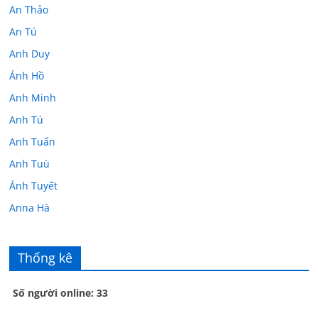
An Thảo
An Tú
Anh Duy
Ánh Hồ
Anh Minh
Anh Tú
Anh Tuấn
Anh Tuù
Ánh Tuyết
Anna Hà
Anth Đoàn
Âu Tú Vân
Thống kê
Bác sĩ Hoa
Số người online: 33
Bác sĩ Stephen Mak
Bác Đạt