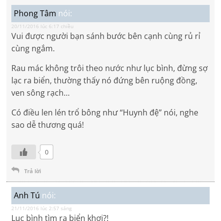
Phong Tâm
nói:
20/11/2016 lúc 6:17 chiều
Vui được người bạn sánh bước bên cạnh cùng rủ rỉ
cùng ngắm.
Rau mác không trôi theo nước như lục bình, đừng sợ
lạc ra biển, thường thấy nó đứng bên ruộng đồng,
ven sông rạch…
Có điều len lén trổ bông như “Huynh đệ” nói, nghe
sao dễ thương quá!
0
Trả lời
Anh Tú
nói:
21/11/2016 lúc 2:57 sáng
Lục bình tìm ra biển khơi?!