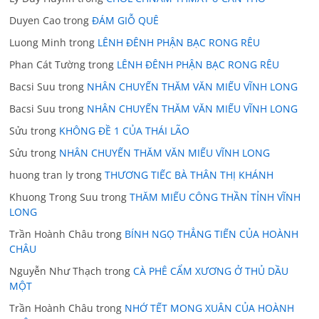
Duyen Cao
trong
ĐÁM GIỖ QUÊ
Luong Minh
trong
LÊNH ĐÊNH PHẬN BẠC RONG RÊU
Phan Cát Tường
trong
LÊNH ĐÊNH PHẬN BẠC RONG RÊU
Bacsi Suu
trong
NHÂN CHUYẾN THĂM VĂN MIẾU VĨNH LONG
Bacsi Suu
trong
NHÂN CHUYẾN THĂM VĂN MIẾU VĨNH LONG
Sửu
trong
KHÔNG ĐỀ 1 CỦA THÁI LÃO
Sửu
trong
NHÂN CHUYẾN THĂM VĂN MIẾU VĨNH LONG
huong tran ly
trong
THƯƠNG TIẾC BÀ THÂN THỊ KHÁNH
Khuong Trong Suu
trong
THĂM MIẾU CÔNG THẦN TỈNH VĨNH
LONG
Trần Hoành Châu
trong
BÍNH NGỌ THẲNG TIẾN CỦA HOÀNH
CHÂU
Nguyễn Như Thạch
trong
CÀ PHÊ CẨM XƯƠNG Ở THỦ DẦU
MỘT
Trần Hoành Châu
trong
NHỚ TẾT MONG XUÂN CỦA HOÀNH