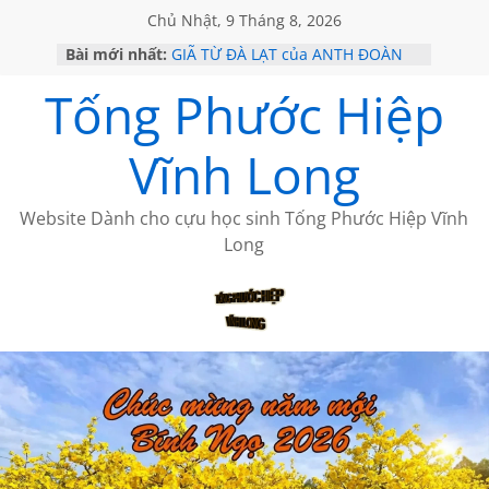
Chủ Nhật, 9 Tháng 8, 2026
Bài mới nhất:
GIÃ TỪ ĐÀ LẠT của ANTH ĐOÀN
SÀI GÒN – HÒN NGỌC VIỄN ĐÔNG
Tống Phước Hiệp
KHÔNG ĐỀ 20 CỦA THÁI LÃO
KHÔNG ĐỀ 19 CỦA THÁI LÃO
CHÙM THƠ CỦA BÍCH HÀ
Vĩnh Long
Website Dành cho cựu học sinh Tống Phước Hiệp Vĩnh
Long