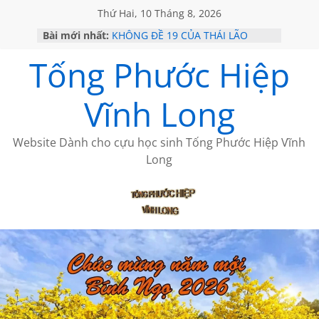
Thứ Hai, 10 Tháng 8, 2026
Bài mới nhất:
KHÔNG ĐỀ 19 CỦA THÁI LÃO
GỞI TÌNH TRÊN ĐẢO
Tống Phước Hiệp
VỀ MỘT NGƯỜI BẠN THÂN
SÀI GÒN – HÒN NGỌC VIỄN ĐÔNG
KHÔNG ĐỀ 20 CỦA THÁI LÃO
Vĩnh Long
Website Dành cho cựu học sinh Tống Phước Hiệp Vĩnh
Long