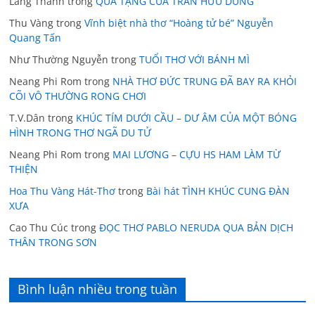
Lãng Thanh
trong
QUÀ TẶNG CỦA TRẦN HỮU DŨNG
Thu Vàng
trong
Vĩnh biệt nhà thơ “Hoàng tử bé” Nguyễn
Quang Tấn
Như Thường Nguyễn
trong
TUỔI THƠ VỚI BÁNH MÌ
Neang Phi Rom
trong
NHÀ THƠ ĐỨC TRUNG ĐÃ BAY RA KHỎI
CÕI VÔ THƯỜNG RONG CHƠI
T.V.Dân
trong
KHÚC TÍM DƯỚI CẦU – DƯ ÂM CỦA MỘT BÓNG
HÌNH TRONG THƠ NGÃ DU TỬ
Neang Phi Rom
trong
MAI LƯƠNG – CỰU HS HAM LÀM TỪ
THIỆN
Hoa Thu Vàng Hát-Thơ
trong
Bài hát TÌNH KHÚC CUNG ĐÀN
XƯA
Cao Thu Cúc
trong
ĐỌC THƠ PABLO NERUDA QUA BẢN DỊCH
THÂN TRONG SƠN
Bình luận nhiều trong tuần