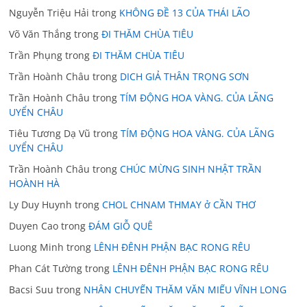
Nguyễn Triệu Hải
trong
KHÔNG ĐỀ 13 CỦA THÁI LÃO
Võ Văn Thắng
trong
ĐI THĂM CHÙA TIÊU
Trần Phụng
trong
ĐI THĂM CHÙA TIÊU
Trần Hoành Châu
trong
DICH GIẢ THÂN TRỌNG SƠN
Trần Hoành Châu
trong
TÍM ĐỘNG HOA VÀNG. CỦA LÃNG
UYỂN CHÂU
Tiêu Tương Dạ Vũ
trong
TÍM ĐỘNG HOA VÀNG. CỦA LÃNG
UYỂN CHÂU
Trần Hoành Châu
trong
CHÚC MỪNG SINH NHẬT TRẦN
HOÀNH HÀ
Ly Duy Huynh
trong
CHOL CHNAM THMAY ở CẦN THƠ
Duyen Cao
trong
ĐÁM GIỖ QUÊ
Luong Minh
trong
LÊNH ĐÊNH PHẬN BẠC RONG RÊU
Phan Cát Tường
trong
LÊNH ĐÊNH PHẬN BẠC RONG RÊU
Bacsi Suu
trong
NHÂN CHUYẾN THĂM VĂN MIẾU VĨNH LONG