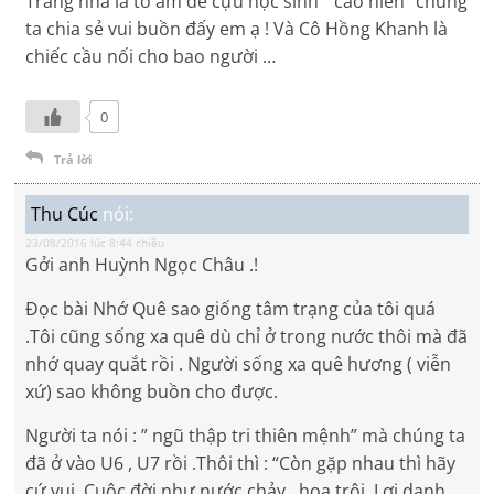
Trang nhà là tổ ấm để cựu học sinh ” cao niên” chúng
ta chia sẻ vui buồn đấy em ạ ! Và Cô Hồng Khanh là
chiếc cầu nối cho bao người …
0
Trả lời
Thu Cúc
nói:
23/08/2016 lúc 8:44 chiều
Gởi anh Huỳnh Ngọc Châu .!
Đọc bài Nhớ Quê sao giống tâm trạng của tôi quá
.Tôi cũng sống xa quê dù chỉ ở trong nước thôi mà đã
nhớ quay quắt rồi . Người sống xa quê hương ( viễn
xứ) sao không buồn cho được.
Người ta nói : ” ngũ thập tri thiên mệnh” mà chúng ta
đã ở vào U6 , U7 rồi .Thôi thì : “Còn gặp nhau thì hãy
cứ vui, Cuộc đời như nước chảy , hoa trôi .Lợi danh