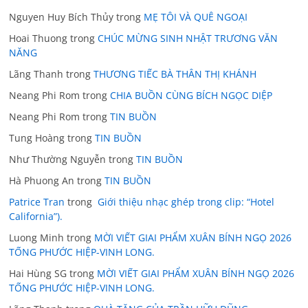
Nguyen Huy Bích Thủy
trong
MẸ TÔI VÀ QUÊ NGOẠI
Hoai Thuong
trong
CHÚC MỪNG SINH NHẬT TRƯƠNG VĂN
NĂNG
Lãng Thanh
trong
THƯƠNG TIẾC BÀ THÂN THỊ KHÁNH
Neang Phi Rom
trong
CHIA BUỒN CÙNG BÍCH NGỌC DIỆP
Neang Phi Rom
trong
TIN BUỒN
Tung Hoàng
trong
TIN BUỒN
Như Thường Nguyễn
trong
TIN BUỒN
Hà Phuong An
trong
TIN BUỒN
Patrice Tran
trong
Giới thiệu nhạc ghép trong clip: “Hotel
California”).
Luong Minh
trong
MỜI VIẾT GIAI PHẨM XUÂN BÍNH NGỌ 2026
TỐNG PHƯỚC HIỆP-VINH LONG.
Hai Hùng SG
trong
MỜI VIẾT GIAI PHẨM XUÂN BÍNH NGỌ 2026
TỐNG PHƯỚC HIỆP-VINH LONG.