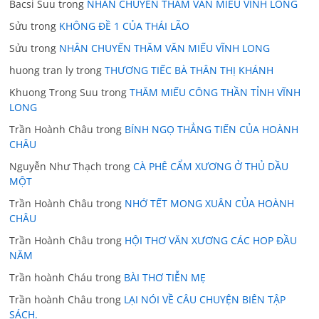
Bacsi Suu
trong
NHÂN CHUYẾN THĂM VĂN MIẾU VĨNH LONG
Sửu
trong
KHÔNG ĐỀ 1 CỦA THÁI LÃO
Sửu
trong
NHÂN CHUYẾN THĂM VĂN MIẾU VĨNH LONG
huong tran ly
trong
THƯƠNG TIẾC BÀ THÂN THỊ KHÁNH
Khuong Trong Suu
trong
THĂM MIẾU CÔNG THẦN TỈNH VĨNH
LONG
Trần Hoành Châu
trong
BÍNH NGỌ THẲNG TIẾN CỦA HOÀNH
CHÂU
Nguyễn Như Thạch
trong
CÀ PHÊ CẨM XƯƠNG Ở THỦ DẦU
MỘT
Trần Hoành Châu
trong
NHỚ TẾT MONG XUÂN CỦA HOÀNH
CHÂU
Trần Hoành Châu
trong
HỘI THƠ VĂN XƯƠNG CÁC HOP ĐẦU
NĂM
Trần hoành Cháu
trong
BÀI THƠ TIỄN MẸ
Trần hoành Châu
trong
LẠI NÓI VỀ CÂU CHUYỆN BIÊN TẬP
SÁCH.