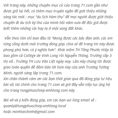
Với trang này, những chuyên mục cũ của trang 71.com gần như
được giữ lại hết, có thêm mục truyện ngắn để giới thiệu những
sáng tác mới ; mục “du lịch hàm thụ” để mọi người được giới thiệu
chuyến đi du lịch kỳ thú của mình hồi năm xưa để độc giả được
biết thêm những cái hay lạ ở một vùng đất khác.
Vẫn theo tôn chỉ ban đầu là “Mong được các bậc đàn anh, các em
từng sống dưới mái trường đóng góp, chia sẻ để trang tin này được
phong phú hơn, có ý nghĩa hơn”. Khái niệm TH Tống Phước Hiệp là
bao gồm cả
Collège de Vinh Long rồi Nguyễn Thông,
Trường cấp 3
thị xã , Trường TH Lưu Văn Liệt ngày nay. Lần này chúng tôi được
giao toàn quyền để đảm bảo lời hứa này của anh Trương Tường
Minh, người sáng lập trang 71.com.
Xin chân thành cám ơn các bạn thời gian qua đã đóng góp tư liệu,
bài vở, tài chính cho trang 71.com và giờ đây vẫn tiếp tục ủng hộ
cho trang tongphuochiep-vinhlong.com này.
Bài vở và ý kiến đóng góp, xin các bạn vui lòng email về :
quanly@tongphuochiep-vinhlong.local
hoặc
minhtaichinh@gmail.com