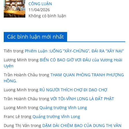
CÔNG LUẬN
11/04/2026
Không có bình luận
Các bình luận mới nhất
Tiến
trong
Phiếm Luận :UỐNG “XÂY-CHỪNG”, ĐÁI RA “XÂY NẠI”
Lương Minh
trong
BIỂN CÓ BAO GIỜ VƠI ĐÂU của Vương Hoài
Uyên
Trần Hoành Châu
trong
THAM QUAN PHÒNG TRANH PHƯỢNG
HỒNG.
Luong Minh
trong
RỦ NGƯỜI THÍCH CHỢ ĐI DẠO CHỢ
Trần Hoành Châu
trong
VỚI TÔI-VĨNH LONG LÀ ĐẤT PHẬT
Luong Minh
trong
Quảng trường Vĩnh Long
Franc Lê
trong
Quảng trường Vĩnh Long
Dung Thị Vân
trong
DẶM DÀI CHIÊM BAO CỦA DUNG THỊ VÂN