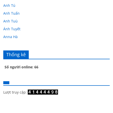
Anh Tú
Anh Tuấn
Anh Tuù
Ánh Tuyết
Anna Hà
Anth Đoàn
Âu Tú Vân
Thống kê
Bác sĩ Hoa
Số người online: 66
Bác sĩ Stephen Mak
Bác Đạt
Bác Đạt
Bạch Cúc
Lượt truy cập:
Bạch Huệ
Bạch lộ